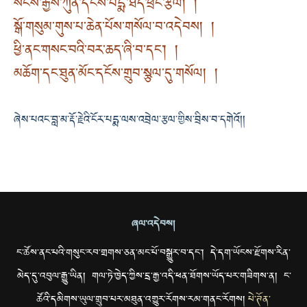
སངས་རྒྱས་ཀུན་དངོས་པདྨ་ཐོད་ཕྲེང་རྩལ། །
སྒོ་གསུམ་གུས་པ་ཆེན་པོས་གསོལ་བ་འདེབས། །
ཕྱི་ནང་གསང་བའི་བར་ཆད་ཞི་བ་དང༌། །
མཆོག་དང་ཐུན་མོང་དངོས་གྲུབ་སྩལ་དུ་གསོལ། །
ཞེས་པའང་བླ་མ་རྡོ་རྗེའི་ངོར་པདྨ་ལས་འབྲེལ་རྩལ་གྱིས་བྲིས་བ་དགེའོ།།
ཞལ་འདེབས།
ང་ཚོས་ནང་པའི་གསུང་རབ་གྲགས་ཅན་མང་པོ་བསྒྱུར་བ་དང་། དེ་དག་ཡོངས་རྫོགས་རིན་
མེད་དུ་འབུལ་རྒྱུ་ཡིན། གལ་ཏེ་ཁྱེད་ཀྱིས་དྲ་རྒྱ་འདི་ཕན་ཐོགས་ཡོད་པར་གཟིགས་ན། ང་
ཚོའི་དམིགས་ཡུལ་གྲུབ་པར་མཐུན་འགྱུར་རོགས་རམ་གནང་རོགས།
པེ་ཊོན་