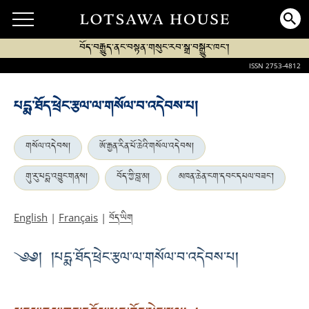
བོད་བརྒྱུད་ནང་བསྟན་གསུང་རབ་སྒྲ་བསྒྱུར་ཁང་།
ISSN 2753-4812
པདྨ་ཐོད་ཕྲེང་རྩལ་ལ་གསོལ་བ་འདེབས་པ།
གསོལ་འདེབས།
ཨོ་རྒྱན་རིན་པོ་ཆེའི་གསོལ་འདེབས།
གུ་རུ་པདྨ་འབྱུང་གནས།
བོད་ཀྱི་བླ་མ།
མཁན་ཆེན་ངག་དབང་དཔལ་བཟང་།
བོད་ཡིག
English
|
Français
|
༄༅། །པདྨ་ཐོད་ཕྲེང་རྩལ་ལ་གསོལ་བ་འདེབས་པ།