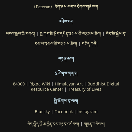
(Patreon) ཐོག་ནས་རམ་འདེགས་གནོངས།
འབྲེལ་ཐག
སངས་རྒྱས་ཀྱི་བཀའ།
རྒྱ་གར་གྱི་སློབ་དཔོན་རྣམས་ཀྱི་བརྩམས་ཆོས།
བོད་གྱི་སྐྱེས་བུ་
|
|
དམ་པ་རྣམས་ཀྱི་བརྩམས་ཆོས།
བརྗོད་གཞི།
|
མཉན་ཆས།
དྲ་ཚིགས་གཞན།
84000
|
Rigpa Wiki
|
Himalayan Art
|
Buddhist Digital
Resource Center
|
Treasury of Lives
སྤྱི་ཚོགས་དྲ་ལམ།
Bluesky
|
Facebook
|
Instagram
བེད་སྤྱོད་ཀྱི་ཆ་རྐྱེན་དང་གཏན་འབེབས།
གཏན་འབེབས།
|