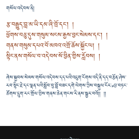
གསོལ་འདེབས་ནི།
རྩ་བརྒྱུད་བླ་མ་ཡི་དམ་ཞི་ཁྲོ་དང་། །
ཕྱོགས་བཅུ་དུས་གསུམ་སངས་རྒྱས་བྱང་སེམས་དང་། །
གནས་གསུམ་དཔའ་བོ་མཁའ་འགྲོ་ཆོས་སྐྱོང་ལ། །
སྙིང་ནས་གསོལ་བ་འདེབས་སོ་བྱིན་གྱིས་རློབས། །
ཞེས་སྐྱབས་སེམས་གསོལ་འདེབས་དད་པའི་འཇུག་ངོགས་འདི་ནི་དད་བརྩོན་ཤེས་
རབ་སྙིང་རྗེ་དང་ལྡན་པའི་སློབ་བུ་བློ་བཟང་དགེ་ལེགས་ཀྱིས་བསྐུལ་ངོར་༧བྱ་བཏང་
ཚོགས་དྲུག་རང་གྲོལ་གྱིས་གནས་ཆེན་གངས་རི་ནས་སྦྱར་བའོ།། །།