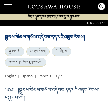
བོད་བརྒྱུད་ནང་བསྟན་གསུང་རབ་སྒྲ་བསྒྱུར་ཁང་།
ISSN 2753-4812
སྐྱབས་སེམས་གསོལ་འདེབས་དད་པའི་འཇུག་ངོགས།
སྐྱབས་འགྲོ།
བྱང་ཆུབ་སེམས།
བོད་ཀྱི་བླ་མ།
ཞབས་དཀར་ཚོགས་དྲུག་རང་གྲོལ།
བོད་ཡིག
English
|
Español
|
Français
|
༄༅། །སྐྱབས་སེམས་གསོལ་འདེབས་དད་པའི་འཇུག་ངོགས་
བཞུགས་སོ།།