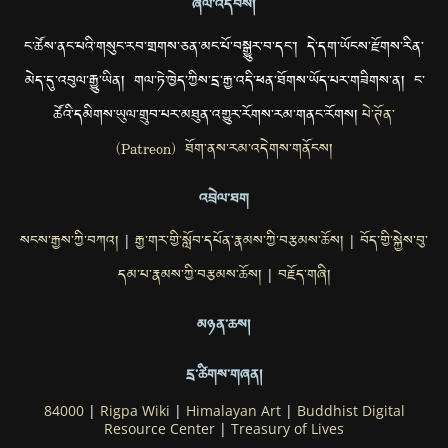
ཞལ་འདེབས།
ང་ཚོས་ནང་པའི་གསུང་རབ་གྲགས་ཅན་མང་པོ་བསྒྱུར་བ་དང་། དེ་དག་ཡོངས་རྫོགས་རིན་
མེད་དུ་འབུལ་རྒྱུ་ཡིན། གལ་ཏེ་ཁྱེད་ཀྱིས་དྲ་རྒྱ་འདི་ཕན་ཐོགས་ཡོད་པར་གཟིགས་ན། ང་
ཚོའི་དམིགས་ཡུལ་གྲུབ་པར་མཐུན་འགྱུར་རོགས་རམ་གནང་རོགས།
པེ་ཊོན་
(Patreon) ཐོག་ནས་རམ་འདེགས་གནོངས།
འབྲེལ་ཐག
སངས་རྒྱས་ཀྱི་བཀའ།
རྒྱ་གར་གྱི་སློབ་དཔོན་རྣམས་ཀྱི་བརྩམས་ཆོས།
བོད་གྱི་སྐྱེས་བུ་
|
|
དམ་པ་རྣམས་ཀྱི་བརྩམས་ཆོས།
བརྗོད་གཞི།
|
མཉན་ཆས།
དྲ་ཚིགས་གཞན།
84000
|
Rigpa Wiki
|
Himalayan Art
|
Buddhist Digital
Resource Center
|
Treasury of Lives