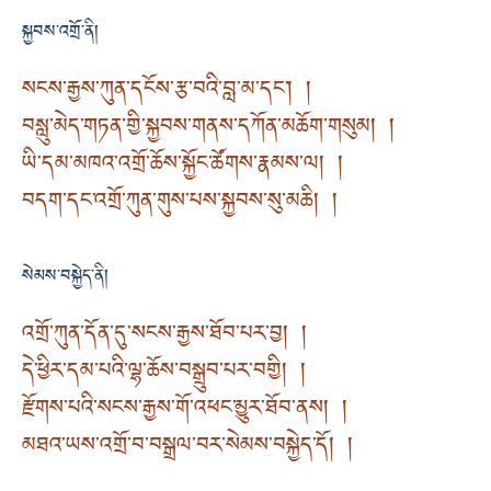
སྐྱབས་འགྲོ་ནི།
སངས་རྒྱས་ཀུན་དངོས་རྩ་བའི་བླ་མ་དང་། །
བསླུ་མེད་གཏན་གྱི་སྐྱབས་གནས་དཀོན་མཆོག་གསུམ། །
ཡི་དམ་མཁའ་འགྲོ་ཆོས་སྐྱོང་ཚོགས་རྣམས་ལ། །
བདག་དང་འགྲོ་ཀུན་གུས་པས་སྐྱབས་སུ་མཆི། །
སེམས་བསྐྱེད་ནི།
འགྲོ་ཀུན་དོན་དུ་སངས་རྒྱས་ཐོབ་པར་བྱ། །
དེ་ཕྱིར་དམ་པའི་ལྷ་ཆོས་བསྒྲུབ་པར་བགྱི། །
རྫོགས་པའི་སངས་རྒྱས་གོ་འཕང་མྱུར་ཐོབ་ནས། །
མཐའ་ཡས་འགྲོ་བ་བསྒྲལ་བར་སེམས་བསྐྱེད་དོ། །