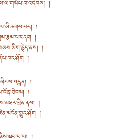
ཚོགས་ལ་གསོལ་བ་འདེབས། །
་ལ་མི་ཆགས་པར། །
གསུམ་རྣམ་པར་དག །
བསམས་མིག་རྙེད་ནས། །
གཞོལ་བར་ཤོག །
ྱི་ཞིང་ས་བརླན། །
ི་ས་བོན་ཐེབས། །
ྟགས་མཐར་ཕྱིན་ནས། །
འཛིན་མངོན་གྱུར་ཤོག །
ས་སྒྲུབ་པ་ལ། །