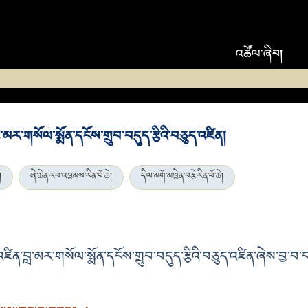
འཚོལ་ཞིབ།
་མར་གསོལ་སྨོན་དངོས་གྲུབ་བདུད་རྩིའི་བཅུད་འཛིན།
།
ཞེ་ཆེན་རབ་འབྱམས་རིན་པོ་ཆེ།
དིལ་མགོ་མཁྱེན་བརྩེ་རིན་པོ་ཆེ།
ིན་བླ་མར་གསོལ་སྨོན་དངོས་གྲུབ་བདུད་རྩིའི་བཅུད་འཛིན་ཞེས་བྱ་བ