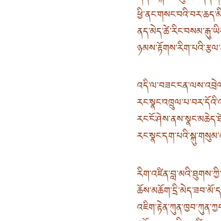
ཕྱི་ནང་གསང་བའི་བར་ཆད་མི་
ནད་མེད་ཚེ་རིང་བསམ་རྒུ་ཡ
ཉམས་རྟོགས་རིག་པའི་རྩལ་
འདི་ལ་བཟང་ངན་ལས་འབྲེལ
རང་སྣང་འཁྲུལ་པ་བར་དོའི
རང་ངོ་ཤེས་ནས་སྣང་མཆེད་ཐ
རང་སྣང་དག་པའི་སྐུ་གསུམ་
རིག་འཛིན་བླ་མའི་ཐུགས་ཀྱ
ཆོས་མཆོག་དྲི་མེད་ཟབ་མོ
འཇིག་རྟེན་ཀུན་ཁྱབ་ཀུན་ཀྱ