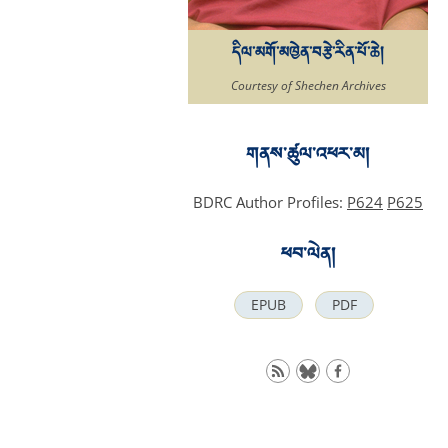
དིལ་མགོ་མཁྱེན་བརྩེ་རིན་པོ་ཆེ།
Courtesy of Shechen Archives
གནས་ཚུལ་འཕར་མ།
BDRC Author Profiles:
P624
P625
ཕབ་ལེན།
EPUB
PDF