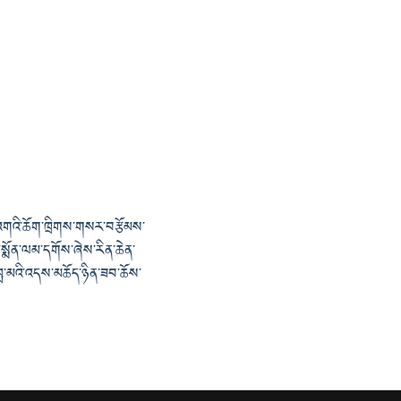
འགའི་ཆོག་ཁྲིགས་གསར་བརྩོམས་
་སྨོན་ལམ་དགོས་ཞེས་རིན་ཆེན་
བླ་མའི་འདས་མཆོད་ཉིན་ཟབ་ཆོས་