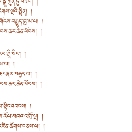
་སྐུ་ཀུན་ཏུ་བཟང་། །
ིགས་ལྔའི་སྤྲིན། །
ོངས་བརྒྱུད་བླ་མ་ལ། །
རླབས་ཆར་ཆེན་ཕོབས། །
་ཤྲཱི་སིང་། །
ི་མ་ལ། །
ཆང་རྣམ་བརྒྱད་ལ། །
རླབས་ཆར་ཆེན་ཕོབས། །
ནམ་སྙིང་འབངས། །
ྣམ་རོལ་མཁའ་འགྲོ་ལྔ། །
་འཛིན་ཚོགས་བཅས་ལ། །