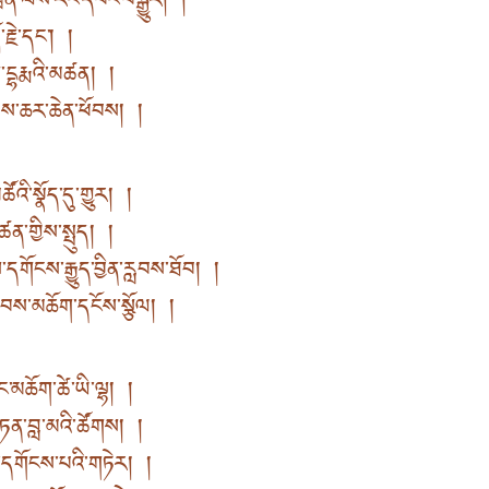
ཕྲིན་ལས་རང་དབང་བསྒྱུར། །
རྗེ་དང་། །
ག་དྷརྨའི་མཚན། །
ལས་ཆར་ཆེན་ཕོབས། །
འི་སྣོད་དུ་གྱུར། །
མཚན་གྱིས་སྤུད། །
གོངས་རྒྱུད་བྱིན་རླབས་ཐོབ། །
ླབས་མཆོག་དངོས་སྩོལ། །
མཆོག་ཚེ་ཡི་ལྷ། །
ཏན་བླ་མའི་ཚོགས། །
་དགོངས་པའི་གཏེར། །