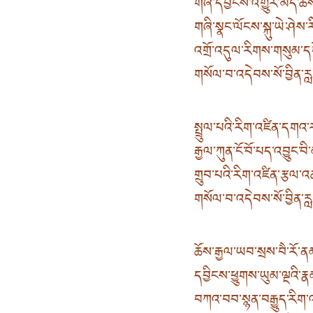
གཞི་དབྱིངས་འགྱུར་མེད་ཆོས
གཞི་སྣང་ལོངས་སྐུ་ཡེ་ཤེས་ར
འགྲོ་འདུལ་རིགས་གསུམ་དག
གསོལ་བ་འདེབས་སོ་བྱིན་
སྤྲུལ་པའི་རིག་འཛིན་དགའ་རབ
རྒྱལ་ཀུན་ངོ་བོ་པད་འབྱུང་བ
གྲུབ་པའི་རིག་འཛིན་རྩལ་འ
གསོལ་བ་འདེབས་སོ་བྱིན་
ཆོས་རྒྱལ་ཡབ་སྲས་བཻ་རོ་
དབྱིངས་ཕྱུགས་ཡུམ་ལྔའི་ར
བཀའ་བབ་སྙན་བརྒྱུད་རིག