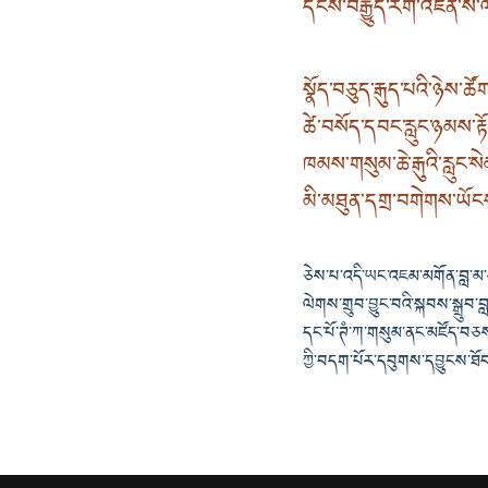
དངོས་བརྒྱུད་རིག་འཛིན་ས
སྣོད་བཅུད་རྒུད་པའི་ཉེས་ཚོ
ཚེ་བསོད་དབང་རླུང་ཉམས་རྟ
ཁམས་གསུམ་ཆེ་རྒུའི་རླུང
མི་མཐུན་དགྲ་བགེགས་ཡོངས
ཅེས་པ་འདི་ཡང་འཇམ་མགོན་བླ་མ
ལེགས་གྲུབ་བྱུང་བའི་སྐབས་སྒྲུ
དང་པོ་ཊཾ་ཀ་གསུམ་ནང་མཛོད་བཅས་
ཀྱི་བདག་པོར་དབུགས་དབྱུངས་ཐོབ