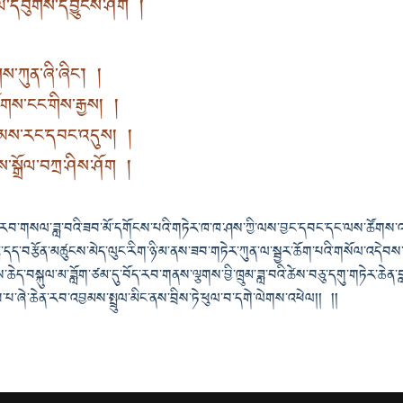
་ལ་དབུགས་དབྱུངས་ཤོག །
གས་ཀུན་ཞི་ཞིང་། །
ོགས་ངང་གིས་རྒྱས། །
་སེམས་རང་དབང་འདུས། །
་སྒྲོལ་བཀྲ་ཤིས་ཤོག །
་རབ་གསལ་ཟླ་བའི་ཟབ་མོ་དགོངས་པའི་གཏེར་ཁ་ཁ་ཤས་ཀྱི་ལས་བྱང་དབང་དང་ལས་ཚོགས་
བ་བླ་དད་བརྩོན་མཚུངས་མེད་ལུང་རིག་ཉི་མ་ནས་ཟབ་གཏེར་ཀུན་ལ་སྦྱར་ཆོག་པའི་གསོལ་འདེབས
ཆེད་བསྐུལ་མ་ཟློག་ཙམ་དུ་བོད་རབ་གནས་ལྕགས་བྱི་ཁྲུམ་ཟླ་བའི་ཚེས་བཅུ་དགུ་གཏེར་ཆེན་
་པ་ཞེ་ཆེན་རབ་འབྱམས་སྤྲུལ་མིང་ནས་བྲིས་ཏེ་ཕུལ་བ་དགེ་ལེགས་འཕེལ།། །།