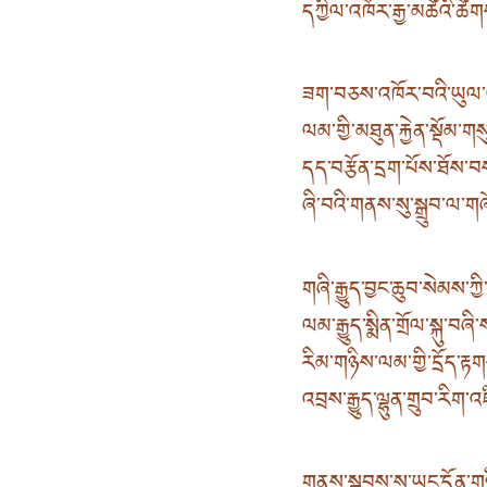
དཀྱིལ་འཁོར་རྒྱ་མཚོའི་
ཟག་བཅས་འཁོར་བའི་ཡུལ
ལམ་གྱི་མཐུན་རྐྱེན་སྡོམ་
དད་བརྩོན་དྲག་པོས་ཐོས་
ཞི་བའི་གནས་སུ་སྒྲུབ་ལ་
གཞི་རྒྱུད་བྱང་ཆུབ་སེམས་ཀ
ལམ་རྒྱུད་སྨིན་གྲོལ་སྐུ་བཞ
རིམ་གཉིས་ལམ་གྱི་དྲོད་ར
འབྲས་རྒྱུད་ལྷུན་གྲུབ་རིག་
གནས་སྐབས་སུ་ཡང་དོན་གཉི