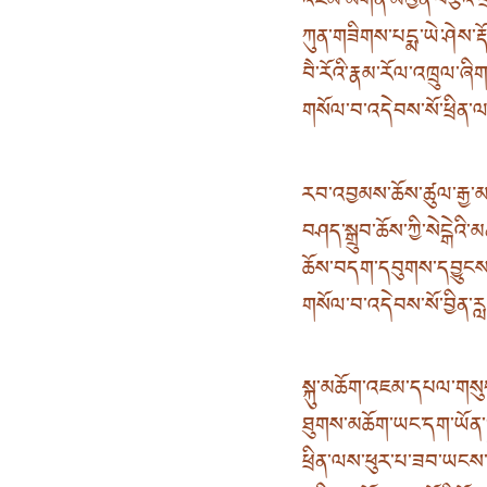
འཇམ་མགོན་མཁྱེན་བརྩེའི་
ཀུན་གཟིགས་པདྨ་ཡེ་ཤེས་རྡོ་
བཻ་རོའི་རྣམ་རོལ་འཁྲུལ་ཞི
གསོལ་བ་འདེབས་སོ་ཕྲིན་
རབ་འབྱམས་ཆོས་ཚུལ་རྒྱ་མཚོ
བཤད་སྒྲུབ་ཆོས་ཀྱི་སེངྒེའི་
ཆོས་བདག་དབུགས་དབྱུངས་ད
གསོལ་བ་འདེབས་སོ་བྱིན་ར
སྐུ་མཆོག་འཇམ་དཔལ་གསུང་
ཐུགས་མཆོག་ཡང་དག་ཡོན་
ཕྲིན་ལས་ཕུར་པ་ཟབ་ཡངས