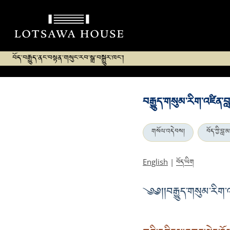
བོད་བརྒྱུད་ནང་བསྟན་གསུང་རབ་སྒྲ་བསྒྱུར་ཁང་།
བརྒྱུད་གསུམ་རིག་འཛིན་བླ
གསོལ་འདེབས།
བོད་ཀྱི་བླ་མ
བོད་ཡིག
English
|
༄༅།།བརྒྱུད་གསུམ་རིག་འཛ