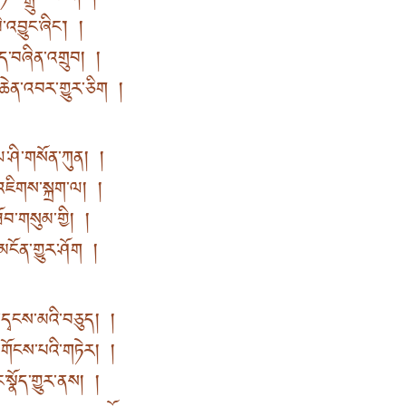
འབྱུང་ཞིང་། །
ིད་བཞིན་འགྲུབ། །
ཆེན་འབར་གྱུར་ཅིག །
་ཤི་གསོན་ཀུན། །
་འཇིགས་སྐྲག་ལ། །
ོབ་གསུམ་གྱི། །
མངོན་གྱུར་ཤོག །
ི་དྭངས་མའི་བཅུད། །
་དགོངས་པའི་གཏེར། །
ང་སྣོད་གྱུར་ནས། །