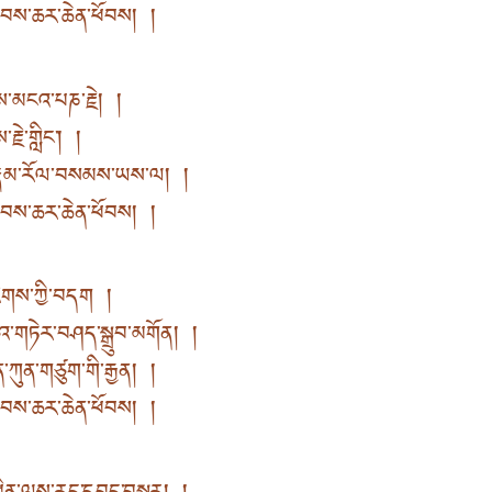
རླབས་ཆར་ཆེན་ཕོབས། །
ས་མངའ་པཎ་རྗེ། །
་རྗེ་གླིང་། །
ས་རྣམ་རོལ་བསམས་ཡས་ལ། །
རླབས་ཆར་ཆེན་ཕོབས། །
ོ་རིགས་ཀྱི་བདག །
ཀའ་གཏེར་བཤད་སྒྲུབ་མགོན། །
ན་ཀུན་གཙུག་གི་རྒྱན། །
རླབས་ཆར་ཆེན་ཕོབས། །