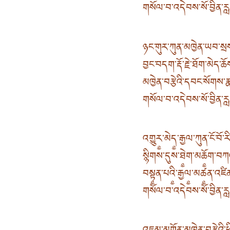
གསོལ་བ་འདེབས་སོ་བྱིན་
ཉང་གུར་ཀུན་མཁྱེན་ཡབ་སྲ
བྱང་བདག་རྡོ་རྗེ་ཐོག་མེད་ཆོས
མཁྱེན་བརྩེའི་དབང་སོག
གསོལ་བ་འདེབས་སོ་བྱིན་
འགྱུར༵་མེད༵་རྒྱལ་ཀུན་ངོ་བ
སྙིགས་དུས་ཐེ༵ག་མཆོ༵ག་བ
བསྟ༵ན་པའི༵་རྒྱལ༵་མཚ༵ན་འཛི
གསོལ་བ་འདེབས་སོ་བྱིན་