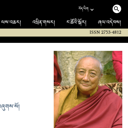
བོད་ཡིག
ལས་འཆར།
འཕྲིན་གསར།
ང་ཚོའི་སྐོར།
ཞལ་འདེབས།
ISSN 2753-4812
་བཞུགས་སོ།