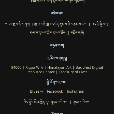
(Patreon) ཐོག་ནས་རམ་འདེགས་གནོངས།
འབྲེལ་ཐག
སངས་རྒྱས་ཀྱི་བཀའ།
རྒྱ་གར་གྱི་སློབ་དཔོན་རྣམས་ཀྱི་བརྩམས་ཆོས།
བོད་གྱི་སྐྱེས་བུ་
|
|
དམ་པ་རྣམས་ཀྱི་བརྩམས་ཆོས།
བརྗོད་གཞི།
|
མཉན་ཆས།
དྲ་ཚིགས་གཞན།
84000
|
Rigpa Wiki
|
Himalayan Art
|
Buddhist Digital
Resource Center
|
Treasury of Lives
སྤྱི་ཚོགས་དྲ་ལམ།
Bluesky
|
Facebook
|
Instagram
བེད་སྤྱོད་ཀྱི་ཆ་རྐྱེན་དང་གཏན་འབེབས།
གཏན་འབེབས།
|