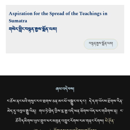
Aspiration for the Spread of the Teachings in
Sumatra
གསེར་གླིང་བསྟན་རྒྱས་སྨོན་ལམ།
བསྟན་རྒྱས་སྨོན་ལམ།
ཞལ་འདེབས།
ང་ཚོས་ནང་པའི་གསུང་རབ་གྲགས་ཅན་མང་པོ་བསྒྱུར་བ་དང་། དེ་དག་ཡོངས་རྫོགས་རིན་
མེད་དུ་འབུལ་རྒྱུ་ཡིན། གལ་ཏེ་ཁྱེད་ཀྱིས་དྲ་རྒྱ་འདི་ཕན་ཐོགས་ཡོད་པར་གཟིགས་ན། ང་
ཚོའི་དམིགས་ཡུལ་གྲུབ་པར་མཐུན་འགྱུར་རོགས་རམ་གནང་རོགས།
པེ་ཊོན་