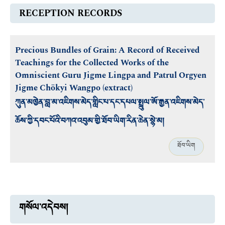
RECEPTION RECORDS
Precious Bundles of Grain: A Record of Received
Teachings for the Collected Works of the
Omniscient Guru Jigme Lingpa and Patrul Orgyen
Jigme Chökyi Wangpo (extract)
ཀུན་མཁྱེན་བླ་མ་འཇིགས་མེད་གླིང་པ་དང་དཔལ་སྤྲུལ་ཨོ་རྒྱན་འཇིགས་མེད་
ཆོས་ཀྱི་དབང་པོའི་བཀའ་འབུམ་གྱི་ཐོབ་ཡིག་རིན་ཆེན་སྙེ་མ།
ཐོབ་ཡིག
གསོལ་འདེབས།