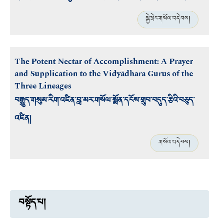
སྐྱེ་ཕྲེང་གསོལ་འདེབས།
The Potent Nectar of Accomplishment: A Prayer
and Supplication to the Vidyādhara Gurus of the
Three Lineages
བརྒྱུད་གསུམ་རིག་འཛིན་བླ་མར་གསོལ་སྨོན་དངོས་གྲུབ་བདུད་རྩིའི་བཅུད་
འཛིན།
གསོལ་འདེབས།
བསྟོད་པ།