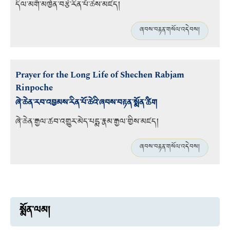
དིལ་མགོ་མཁྱེན་བརྩེ་རིན་པོ་ཆེས་མཛད།
ཞབས་བརྟན་གསོལ་འདེབས།
Prayer for the Long Life of Shechen Rabjam
Rinpoche
ཞེ་ཆེན་རབ་འབྱམས་རིན་པོ་ཆེའི་ཞབས་བརྟན་སྨོན་ཚིག
ཞེ་ཆེན་རྒྱལ་ཚབ་འགྱུར་མེད་པདྨ་རྣམ་རྒྱལ་གྱིས་མཛད།
ཞབས་བརྟན་གསོལ་འདེབས།
སྨོན་ལམ།