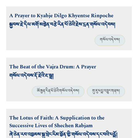
A Prayer to Kyabje Dilgo Khyentse Rinpoche
སྐྱབས་རྗེ་དིལ་མགོ་མཁྱེན་བརྩེ་རིན་པོ་ཆེའི་རྗེས་དྲན་གསོལ་འདེབས།
གསོལ་འདེབས།
The Beat of the Vajra Drum: A Prayer
གསོལ་འདེབས་རྡོ་རྗེའི་རྔ་སྒྲ།
ཨོ་རྒྱན་རིན་པོ་ཆེའི་གསོལ་འདེབས།
གུ་རུ་པདྨ་འབྱུང་གནས།
The Lotus of Faith: A Supplication to the
Successive Lives of Shechen Rabjam
ཞེ་ཆེན་རབ་འབྱམས་སྐུ་ཕྲེང་རིམ་བྱོན་གྱི་གསོལ་འདེབས་དང་བའི་པདྨོ།