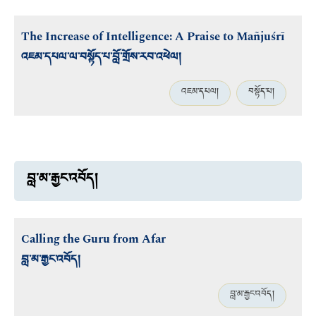
The Increase of Intelligence: A Praise to Mañjuśrī
འཇམ་དཔལ་ལ་བསྟོད་པ་བློ་གྲོས་རབ་འཕེལ།
འཇམ་དཔལ།
བསྟོད་པ།
བླ་མ་རྒྱང་འབོད།
Calling the Guru from Afar
བླ་མ་རྒྱང་འབོད།
བླ་མ་རྒྱང་འབོད།