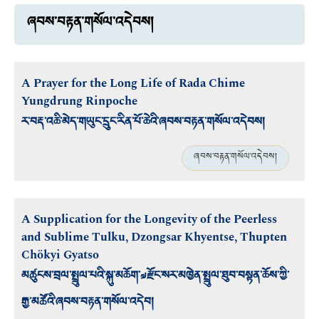
ཞབས་བརྟན་གསོལ་འདེབས།
A Prayer for the Long Life of Rada Chime
Yungdrung Rinpoche
ར་བརྡ་འཆི་མེད་གཡུང་དྲུང་རིན་པོ་ཆེའི་ཞབས་བརྟན་གསོལ་འདེབས།
ཞབས་བརྟན་གསོལ་འདེབས།
A Supplication for the Longevity of the Peerless
and Sublime Tulku, Dzongsar Khyentse, Thupten
Chökyi Gyatso
མཚུངས་བྲལ་སྤྲུལ་པའི་སྐུ་མཆོག་༧རྫོང་སར་མཁྱེན་སྤྲུལ་ཐུབ་བསྟན་ཆོས་ཀྱི་
རྒྱ་མཚོའི་ཞབས་བརྟན་གསོལ་འདེབ།