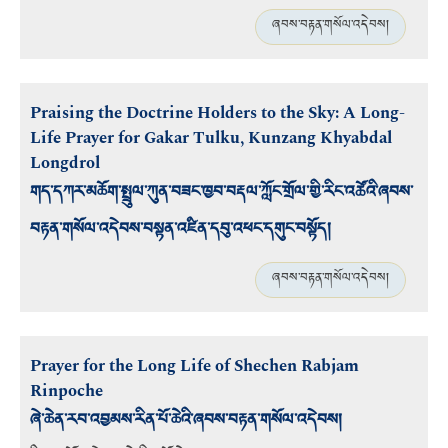
ཞབས་བརྟན་གསོལ་འདེབས།
Praising the Doctrine Holders to the Sky: A Long-
Life Prayer for Gakar Tulku, Kunzang Khyabdal
Longdrol
གད་དཀར་མཆོག་སྤྲུལ་ཀུན་བཟང་ཁྱབ་བརྡལ་ཀློང་གྲོལ་གྱི་རིང་འཚོའི་ཞབས་
བརྟན་གསོལ་འདེབས་བསྟན་འཛིན་དབུ་འཕང་དགུང་བསྟོད།
ཞབས་བརྟན་གསོལ་འདེབས།
Prayer for the Long Life of Shechen Rabjam
Rinpoche
ཞེ་ཆེན་རབ་འབྱམས་རིན་པོ་ཆེའི་ཞབས་བརྟན་གསོལ་འདེབས།