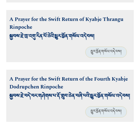
A Prayer for the Swift Return of Kyabje Thrangu
Rinpoche
སྐྱབས་རྗེ་ཁྲ་འགུ་རིན་པོ་ཆེའི་མྱུར་བྱོན་གསོལ་འདེབས།
མྱུར་བྱོན་གསོལ་འདེབས།
A Prayer for the Swift Return of the Fourth Kyabje
Dodrupchen Rinpoche
སྐྱབས་རྗེ་བདེ་བར་གཤེགས་པ་རྡོ་གྲུབ་ཆེན་བཞི་པའི་མྱུར་བྱོན་གསོལ་འདེབས།
མྱུར་བྱོན་གསོལ་འདེབས།