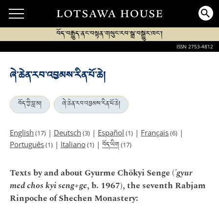
བོད་བརྒྱུད་ནང་བསྟན་གསུང་རབ་སྒྲ་བསྒྱུར་ཁང་།
ISSN 2753-4812
ཞེ་ཆེན་རབ་འབྱམས་རིན་པོ་ཆེ།
བོད་ཀྱི་བླ་མ།
ཞེ་ཆེན་རབ་འབྱམས་རིན་པོ་ཆེ།
English
|
Deutsch
|
Español
|
Français
|
(17)
(3)
(1)
(6)
བོད་ཡིག
Português
|
Italiano
|
(1)
(1)
(17)
Texts by and about Gyurme Chökyi Senge (
'gyur
med chos kyi seng+ge
, b. 1967), the seventh Rabjam
Rinpoche of Shechen Monastery: