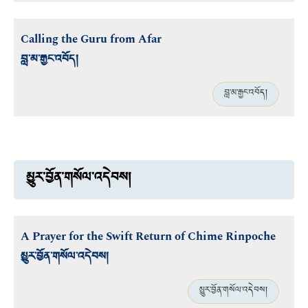
Calling the Guru from Afar
བླ་མ་རྒྱང་འབོད།
བླ་མ་རྒྱང་འབོད།
མྱུར་བྱོན་གསོལ་འདེབས།
A Prayer for the Swift Return of Chime Rinpoche
མྱུར་བྱོན་གསོལ་འདེབས།
མྱུར་བྱོན་གསོལ་འདེབས།