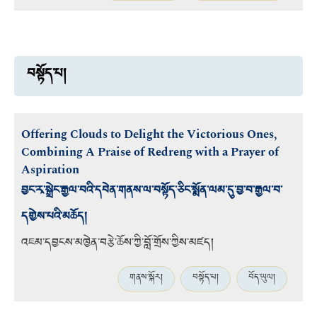
བསྟོད་པ།
Offering Clouds to Delight the Victorious Ones,
Combining A Praise of Redreng with a Prayer of
Aspiration
བྱང་རྭ་སྒྲེང་རྒྱལ་བའི་དབེན་གནས་ལ་བསྟོད་ཅིང་སྨོན་ལམ་དུ་བྱ་བ་རྒྱལ་བ་
དགྱེས་པའི་མཆོད།
འཇམ་དབྱངས་མཁྱེན་བརྩེ་ཆོས་ཀྱི་བློ་གྲོས་ཀྱིས་མཛད།
གནས་སྐོར།
བསྟོད་པ།
བོད་ཡུལ།