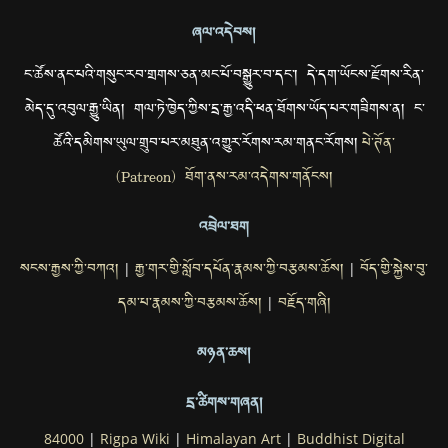
ཞལ་འདེབས།
ང་ཚོས་ནང་པའི་གསུང་རབ་གྲགས་ཅན་མང་པོ་བསྒྱུར་བ་དང་། དེ་དག་ཡོངས་རྫོགས་རིན་
མེད་དུ་འབུལ་རྒྱུ་ཡིན། གལ་ཏེ་ཁྱེད་ཀྱིས་དྲ་རྒྱ་འདི་ཕན་ཐོགས་ཡོད་པར་གཟིགས་ན། ང་
ཚོའི་དམིགས་ཡུལ་གྲུབ་པར་མཐུན་འགྱུར་རོགས་རམ་གནང་རོགས།
པེ་ཊོན་
(Patreon) ཐོག་ནས་རམ་འདེགས་གནོངས།
འབྲེལ་ཐག
སངས་རྒྱས་ཀྱི་བཀའ།
རྒྱ་གར་གྱི་སློབ་དཔོན་རྣམས་ཀྱི་བརྩམས་ཆོས།
བོད་གྱི་སྐྱེས་བུ་
|
|
དམ་པ་རྣམས་ཀྱི་བརྩམས་ཆོས།
བརྗོད་གཞི།
|
མཉན་ཆས།
དྲ་ཚིགས་གཞན།
84000
|
Rigpa Wiki
|
Himalayan Art
|
Buddhist Digital