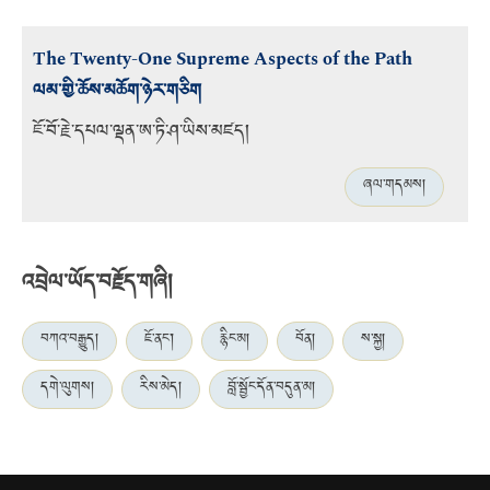
The Twenty-One Supreme Aspects of the Path
ལམ་གྱི་ཆོས་མཆོག་ཉེར་གཅིག
ཇོ་བོ་རྗེ་དཔལ་ལྡན་ཨ་ཏི་ཤ་ཡིས་མཛད།
ཞལ་གདམས།
འབྲེལ་ཡོད་བརྗོད་གཞི།
བཀའ་བརྒྱུད།
ཇོ་ནང་།
རྙིང་མ།
བོན།
ས་སྐྱ།
དགེ་ལུགས།
རིས་མེད།
བློ་སྦྱོང་དོན་བདུན་མ།