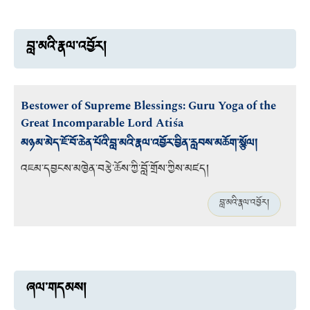
བླ་མའི་རྣལ་འབྱོར།
Bestower of Supreme Blessings: Guru Yoga of the
Great Incomparable Lord Atiśa
མཉམ་མེད་ཇོ་བོ་ཆེན་པོའི་བླ་མའི་རྣལ་འབྱོར་བྱིན་རླབས་མཆོག་སྩོལ།
འཇམ་དབྱངས་མཁྱེན་བརྩེ་ཆོས་ཀྱི་བློ་གྲོས་ཀྱིས་མཛད།
བླ་མའི་རྣལ་འབྱོར།
ཞལ་གདམས།