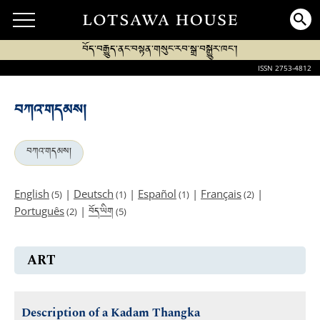
བོད་བརྒྱུད་ནང་བསྟན་གསུང་རབ་སྒྲ་བསྒྱུར་ཁང་།
ISSN 2753-4812
བཀའ་གདམས།
བཀའ་གདམས།
English
|
Deutsch
|
Español
|
Français
|
(5)
(1)
(1)
(2)
བོད་ཡིག
Português
|
(2)
(5)
ART
Description of a Kadam Thangka