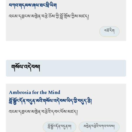
བཀའ་གདམས་ཞལ་ཐང་བྲི་ཡིག
འཇམ་དབྱངས་མཁྱེན་བརྩེ་ཆོས་ཀྱི་བློ་གྲོས་ཀྱིས་མཛད།
བཟོ་རིག
གསོལ་འདེབས།
Ambrosia for the Mind
བློ་སྦྱོང་དོན་བདུན་མའི་གསོལ་འདེབས་ཡིད་ཀྱི་བདུད་རྩི།
འཇམ་དབྱངས་མཁྱེན་བརྩེའི་དབང་པོས་མཛད།
བློ་སྦྱོང་དོན་བདུན་མ།
མཁྱེན་བརྩེའི་བཀའ་བབས།