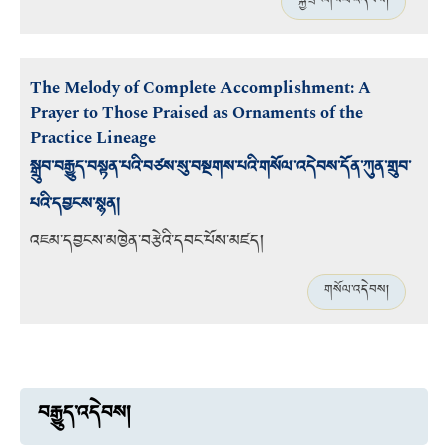
སྐྱེ་ཕྲེང་གསོལ་འདེབས།
The Melody of Complete Accomplishment: A
Prayer to Those Praised as Ornaments of the
Practice Lineage
སྒྲུབ་བརྒྱུད་བསྟན་པའི་བཙས་སུ་བསྔགས་པའི་གསོལ་འདེབས་དོན་ཀུན་གྲུབ་
པའི་དབྱངས་སྙན།
འཇམ་དབྱངས་མཁྱེན་བརྩེའི་དབང་པོས་མཛད།
གསོལ་འདེབས།
བརྒྱུད་འདེབས།