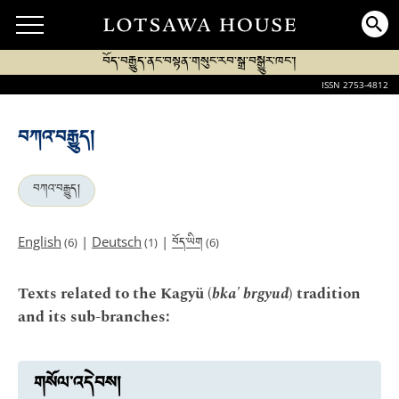
བོད་བརྒྱུད་ནང་བསྟན་གསུང་རབ་སྒྲ་བསྒྱུར་ཁང་།
ISSN 2753-4812
བཀའ་བརྒྱུད།
བཀའ་བརྒྱུད།
བོད་ཡིག
English
|
Deutsch
|
(6)
(1)
(6)
Texts related to the Kagyü (
bka' brgyud
) tradition
and its sub-branches:
གསོལ་འདེབས།