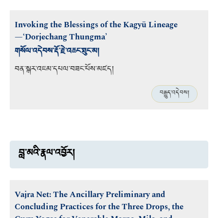
Invoking the Blessings of the Kagyü Lineage
—‘Dorjechang Thungma’
གསོལ་འདེབས་རྡོ་རྗེ་འཆང་ཐུང་མ།
བན་སྒར་འཇམ་དཔལ་བཟང་པོས་མཛད།
བརྒྱུད་འདེབས།
བླ་མའི་རྣལ་འབྱོར།
Vajra Net: The Ancillary Preliminary and
Concluding Practices for the Three Drops, the