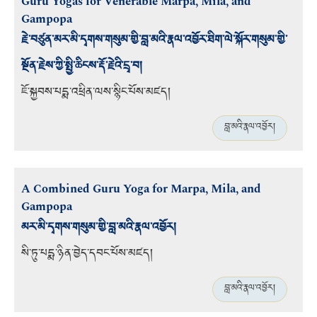
Guru Yogas for Venerable Marpa, Mila, and
Gampopa
རྗེ་བཙུན་མར་མི་དྭགས་གསུམ་གྱི་བླ་མའི་རྣལ་འབྱོར་ཐིག་ལེ་སྐོར་གསུམ་གྱི་
སྔོན་རྗེས་ཀྱི་སྤྱི་ཆིངས་རྡོ་རྗེའི་དྲྭ་བ།
ཇོ་སྐྱབས་པདྨ་འཕྲིན་ལས་སྙིང་པོས་མཛད།
བླ་མའི་རྣལ་འབྱོར།
A Combined Guru Yoga for Marpa, Mila, and
Gampopa
མར་མི་དྭགས་གསུམ་གྱི་བླ་མའི་རྣལ་འབྱོར།
སི་ཏུ་པདྨ་ཉིན་བྱེད་དབང་པོས་མཛད།
བླ་མའི་རྣལ་འབྱོར།