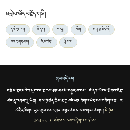
འབྲེལ་ཡོད་བརྗོད་གཞི།
དགེ་ལུགས།
ཇོ་ནང་།
ས་སྐྱ།
བོན།
ཕྱག་རྒྱ་ཆེན་པོ།
བཀའ་གདམས།
རིས་མེད།
རྙིང་མ།
ཞལ་འདེབས།
ང་ཚོས་ནང་པའི་གསུང་རབ་གྲགས་ཅན་མང་པོ་བསྒྱུར་བ་དང་། དེ་དག་ཡོངས་རྫོགས་རིན་
མེད་དུ་འབུལ་རྒྱུ་ཡིན། གལ་ཏེ་ཁྱེད་ཀྱིས་དྲ་རྒྱ་འདི་ཕན་ཐོགས་ཡོད་པར་གཟིགས་ན། ང་
ཚོའི་དམིགས་ཡུལ་གྲུབ་པར་མཐུན་འགྱུར་རོགས་རམ་གནང་རོགས།
པེ་ཊོན་
(Patreon) ཐོག་ནས་རམ་འདེགས་གནོངས།