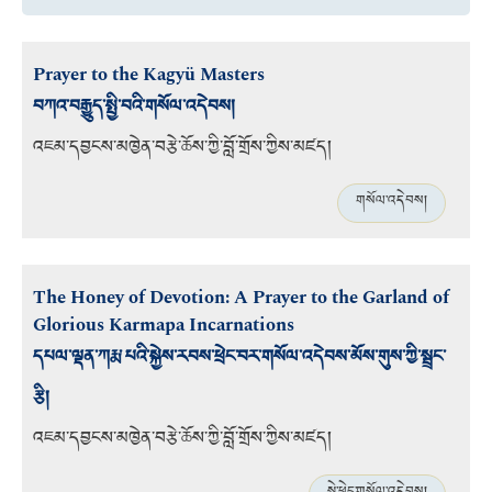
Prayer to the Kagyü Masters
བཀའ་བརྒྱུད་སྤྱི་བའི་གསོལ་འདེབས།
འཇམ་དབྱངས་མཁྱེན་བརྩེ་ཆོས་ཀྱི་བློ་གྲོས་ཀྱིས་མཛད།
གསོལ་འདེབས།
The Honey of Devotion: A Prayer to the Garland of
Glorious Karmapa Incarnations
དཔལ་ལྡན་ཀརྨ་པའི་སྐྱེས་རབས་ཕྲེང་བར་གསོལ་འདེབས་མོས་གུས་ཀྱི་སྦྲང་
རྩི།
འཇམ་དབྱངས་མཁྱེན་བརྩེ་ཆོས་ཀྱི་བློ་གྲོས་ཀྱིས་མཛད།