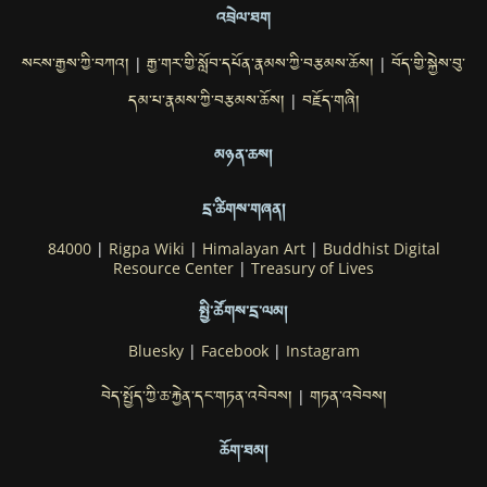
འབྲེལ་ཐག
སངས་རྒྱས་ཀྱི་བཀའ།
རྒྱ་གར་གྱི་སློབ་དཔོན་རྣམས་ཀྱི་བརྩམས་ཆོས།
བོད་གྱི་སྐྱེས་བུ་
|
|
དམ་པ་རྣམས་ཀྱི་བརྩམས་ཆོས།
བརྗོད་གཞི།
|
མཉན་ཆས།
དྲ་ཚིགས་གཞན།
84000
|
Rigpa Wiki
|
Himalayan Art
|
Buddhist Digital
Resource Center
|
Treasury of Lives
སྤྱི་ཚོགས་དྲ་ལམ།
Bluesky
|
Facebook
|
Instagram
བེད་སྤྱོད་ཀྱི་ཆ་རྐྱེན་དང་གཏན་འབེབས།
གཏན་འབེབས།
|
ཆོག་ཐམ།