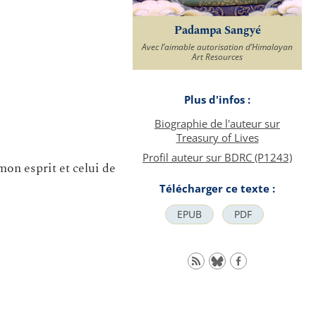
Padampa Sangyé
Avec l’aimable autorisation d’Himalayan
Art Resources
Plus d'infos :
Biographie de l'auteur sur
Treasury of Lives
Profil auteur sur BDRC (P1243)
mon esprit et celui de
Télécharger ce texte :
EPUB
PDF