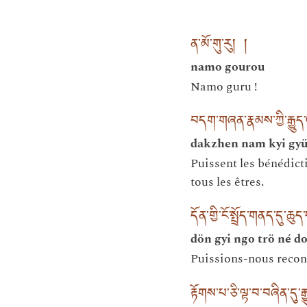
ན་མོ་གུ་རུ། །
namo gourou
Namo guru !
བདག་གཞན་རྣམས་ཀྱི་རྒྱུད་
dakzhen nam kyi gyü 
Puissent les bénédict
tous les êtres.
དོན་གྱི་ངོ་སྤྲོད་གནད་དུ་ཆུ
dön gyi ngo trö né d
Puissions-nous reconn
རྟོགས་པ་ཅི་ལྟ་བ་བཞིན་དུ་རྒ