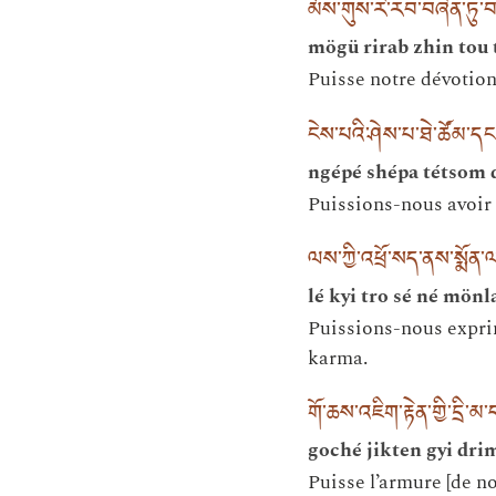
མོས་གུས་རི་རབ་བཞིན་ཏུ་བ
mögü rirab zhin tou 
Puisse notre dévotion
ངེས་པའི་ཤེས་པ་ཐེ་ཚོམ་དང
ngépé shépa tétsom 
Puissions-nous avoir l
ལས་ཀྱི་འཕྲོ་སད་ནས་སྨོན
lé kyi tro sé né mö
Puissions-nous exprim
karma.
གོ་ཆས་འཇིག་རྟེན་གྱི་དྲི་
goché jikten gyi dri
Puisse l’armure [de n