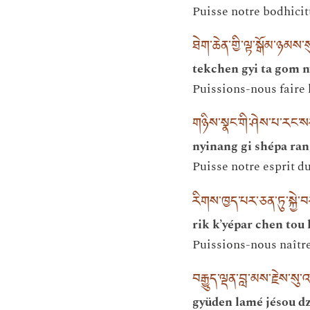
Puisse notre bodhicit
ཐེག་ཆེན་གྱི་ལྟ་སྒོམ་ཉམས་ས
tekchen gyi ta gom 
Puissions-nous faire 
གཉིས་སྣང་གི་ཤེས་པ་རང་ས
nyinang gi shépa ran
Puisse notre esprit du
རིགས་ཁྱད་པར་ཅན་ཏུ་སྐྱེ་བ
rik k’yépar chen tou
Puissions-nous naître
བརྒྱུད་ལྡན་བླ་མས་རྗེས་སུ
gyüden lamé jésou d