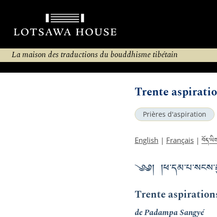
La maison des traductions du bouddhisme tibétain
Trente aspirati
Prières d'aspiration
བོད་ཡི
English
|
Français
|
༄༅། །ཕ་དམ་པ་སངས་རྒྱས
Trente aspiration
de Padampa Sangyé