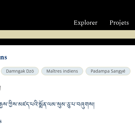
Explorer
Projets
ons
Damngak Dzö
Maîtres indiens
Padampa Sangyé
ག
་ཀྱིས་མཛད་པའི་སྨོན་ལམ་སུམ་ཅུ་པ་བཞུགས།
s