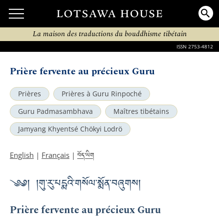
La maison des traductions du bouddhisme tibétain
ISSN 2753-4812
Prière fervente au précieux Guru
Prières
Prières à Guru Rinpoché
Guru Padmasambhava
Maîtres tibétains
Jamyang Khyentsé Chökyi Lodrö
བོད་ཡིག
English
|
Français
|
༄༅། །གུ་རུ་པདྨའི་གསོལ་སྨོན་བཞུགས།
Prière fervente au précieux Guru