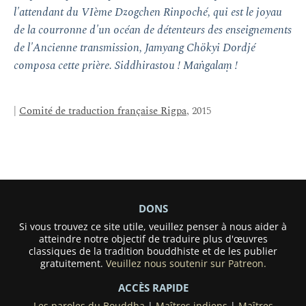
l'attendant du VIème Dzogchen Rinpoché, qui est le joyau
de la courronne d'un océan de détenteurs des enseignements
de l'Ancienne transmission, Jamyang Chökyi Dordjé
composa cette prière. Siddhirastou ! Maṅgalaṃ !
|
Comité de traduction française Rigpa
, 2015
DONS
Si vous trouvez ce site utile, veuillez penser à nous aider à
atteindre notre objectif de traduire plus d'œuvres
classiques de la tradition bouddhiste et de les publier
gratuitement.
Veuillez nous soutenir sur Patreon.
ACCÈS RAPIDE
Les paroles du Bouddha
|
Maîtres indiens
|
Maîtres