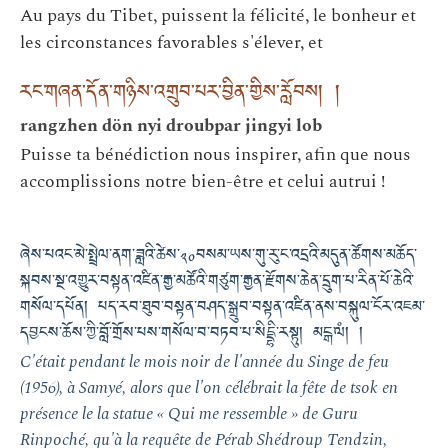
Au pays du Tibet, puissent la félicité, le bonheur et
les circonstances favorables s'élever, et
རང་གཞན་དོན་གཉིས་འགྲུབ་པར་བྱིན་གྱིས་རློབས། །
rangzhen dön nyi droubpar jingyi lob
Puisse ta bénédiction nous inspirer, afin que nous
accomplissions notre bien-être et celui autrui !
ཞེས་པའང་མེ་སྤྲེལ་ནག་ཟླའི་ཚེས་༢༠བསམ་ཡས་གུ་རུ་ང་འདྲའི་མདུན་ཚོགས་མཆོད་
སྐབས་སྔ་འགྱུར་བསྟན་འཛིན་རྒྱ་མཚོའི་གཙུག་རྒྱན་རྫོགས་ཆེན་དྲུག་པ་རིན་པོ་ཆེའི་
གསོལ་དཔོན། པད་རབ་ཐུབ་བསྟན་བཤད་སྒྲུབ་བསྟན་འཛིན་ནས་བསྐུལ་ངོར་འཇམ་
དབྱངས་ཆོས་ཀྱི་བློ་གྲོས་པས་གསོལ་བ་བཏབ་པ་སིདྡྷི་རསྟུ། མངྒ་ལཾ། །
C'était pendant le mois noir de l'année du Singe de feu
(1956), à Samyé, alors que l'on célébrait la fête de tsok en
présence le la statue « Qui me ressemble » de Guru
Rinpoché, qu'à la requête de Pérab Shédroup Tendzin,