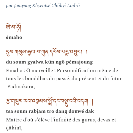
par Jamyang Khyentsé Chökyi Lodrö
ཨེ་མ་ཧོ།
émaho
དུས་གསུམ་རྒྱལ་བ་ཀུན་དངོས་པདྨ་འབྱུང༌། །
du soum gyalwa kün ngö pémajoung
Émaho : Ô merveille ! Personnification même de
tous les bouddhas du passé, du présent et du futur –
Padmākara,
རྩ་གསུམ་རབ་འབྱམས་སྤྲོ་དང་བསྡུ་བའི་བདག །
tsa soum rabjam tro dang douwé dak
Maître d'où s'élève l'infinité des gurus, devas et
ḍākinī,