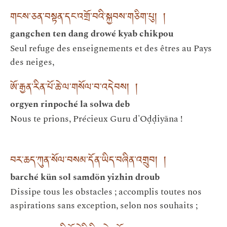
གངས་ཅན་བསྟན་དང་འགྲོ་བའི་སྐྱབས་གཅིག་པུ། །
gangchen ten dang drowé kyab chikpou
Seul refuge des enseignements et des êtres au Pays
des neiges,
ཨོ་རྒྱན་རིན་པོ་ཆེ་ལ་གསོལ་བ་འདེབས། །
orgyen rinpoché la solwa deb
Nous te prions, Précieux Guru d'Oḍḍiyāna !
བར་ཆད་ཀུན་སོལ་བསམ་དོན་ཡིད་བཞིན་འགྲུབ། །
barché kün sol samdön yizhin droub
Dissipe tous les obstacles ; accomplis toutes nos
aspirations sans exception, selon nos souhaits ;