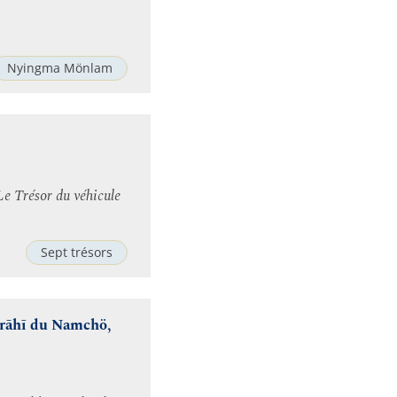
Nyingma Mönlam
Le Trésor du véhicule
Sept trésors
vārāhī du Namchö,