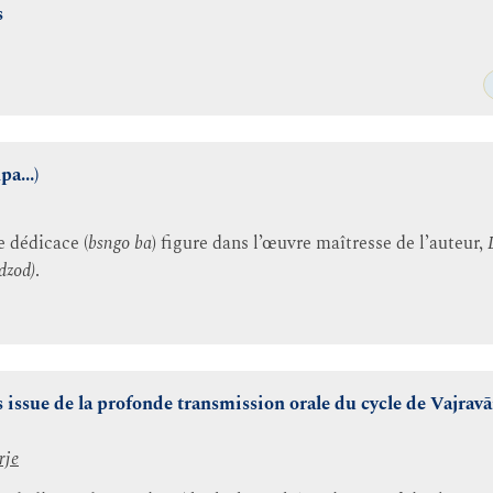
s
a...)
e dédicace (
bsngo ba
) figure dans l’œuvre maîtresse de l’auteur,
dzod)
.
 issue de la profonde transmission orale du cycle de Vajra
rje