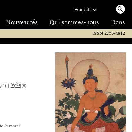
Français
Nouveautés
Qui sommes-nous
Dons
ISSN 2753-4812
བོད་ཡིག
s
|
(1)
(9)
de la mort !