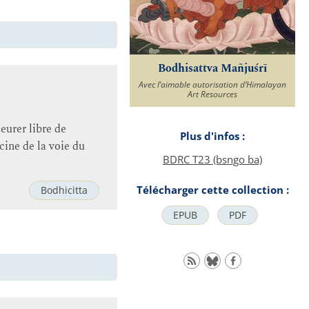
Bodhisattva Mañjuśrī
Avec l’aimable autorisation d’Himalayan
Art Resources
eurer libre de
Plus d'infos :
acine de la voie du
BDRC T23 (bsngo ba)
Télécharger cette collection :
Bodhicitta
EPUB
PDF