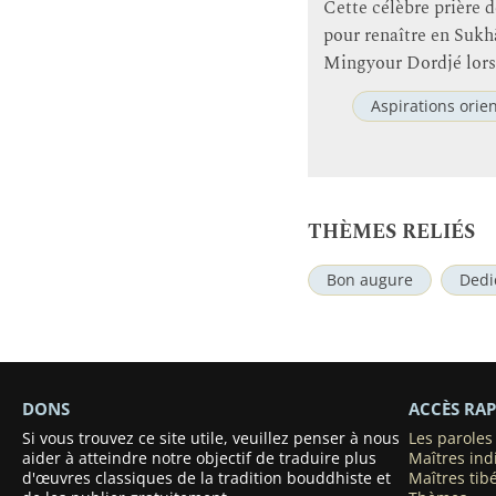
Cette célèbre prière d
pour renaître en Sukhā
Mingyour Dordjé lors 
Aspirations orie
THÈMES RELIÉS
Bon augure
Dedi
DONS
ACCÈS RAP
Si vous trouvez ce site utile, veuillez penser à nous
Les parole
aider à atteindre notre objectif de traduire plus
Maîtres ind
d'œuvres classiques de la tradition bouddhiste et
Maîtres tib