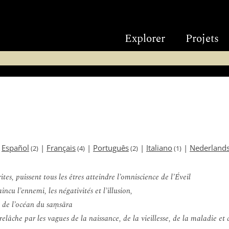
Explorer
Projets
|
Español
|
Français
|
Português
|
Italiano
|
Nederland
(2)
(4)
(2)
(1)
ites, puissent tous les êtres atteindre l’omniscience de l’Éveil
incu l’ennemi, les négativités et l’illusion,
s de l’océan du saṃsāra
relâche par les vagues de la naissance, de la vieillesse, de la maladie et 