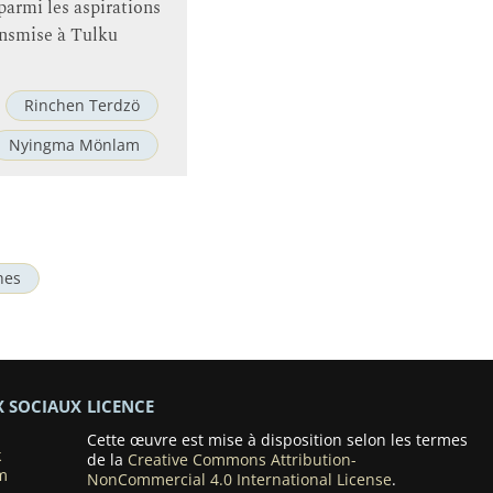
 parmi les aspirations
ansmise à Tulku
Rinchen Terdzö
Nyingma Mönlam
hes
X SOCIAUX
LICENCE
Cette œuvre est mise à disposition selon les termes
k
de la
Creative Commons Attribution-
m
NonCommercial 4.0 International License
.