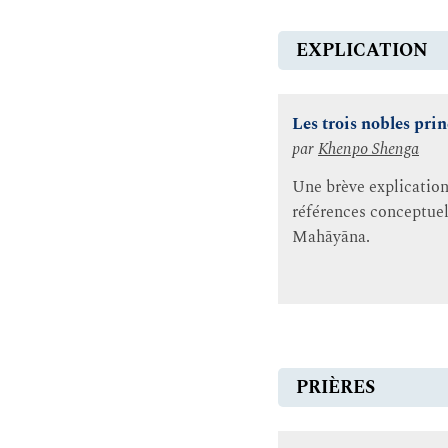
EXPLICATION
Les trois nobles pri
par
Khenpo Shenga
Une brève explication 
références conceptuell
Mahāyāna.
PRIÈRES