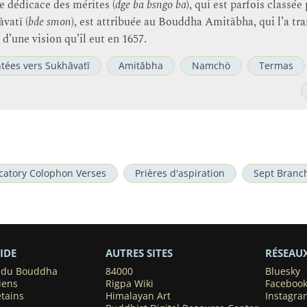
e dédicace des mérites (
dge ba bsngo ba
), qui est parfois classée
vatī (
bde smon
), est attribuée au Bouddha Amitābha, qui l’a tr
d’une vision qu’il eut en 1657.
ntées vers Sukhāvatī
Amitābha
Namchö
Termas
catory Colophon Verses
Prières d'aspiration
Sept Branc
IDE
AUTRES SITES
RÉSEAU
s du Bouddha
84000
Bluesky
iens
Rigpa Wiki
Faceboo
étains
Himalayan Art
Instagra