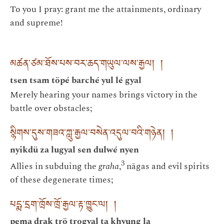
To you I pray: grant me the attainments, ordinary
and supreme!
མཚན་ཙམ་ཐོས་པས་བར་ཆད་གཡུལ་ལས་རྒྱལ། །
tsen tsam töpé barché yul lé gyal
Merely hearing your names brings victory in the
battle over obstacles;
སྙིགས་དུས་གཟའ་ཀླུ་རྒྱལ་བསེན་འདུལ་བའི་གཉེན། །
nyikdü za lugyal sen dulwé nyen
3
Allies in subduing the
graha
,
nāgas and evil spirits
of these degenerate times;
པདྨ་དྲག་ཁྲོས་ཁྲོ་རྒྱལ་རྟ་ཁྱུང་ལ། །
pema drak trö trogyal ta khyung la