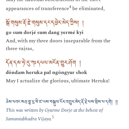
4
appearances of transference
be eliminated,
སྒོ་གསུམ་རྡོ་རྗེ་གསུམ་དང་དབྱེར་མེད་ཀྱིས། །
go sum dorjé sum dang yermé kyi
And, with my three doors inseparable from the
three vajras,
དོན་དམ་ཧེ་རུ་ཀཿདཔལ་མངོན་གྱུར་ཤོག །
döndam heruka pal ngöngyur shok
May I actualize the glorious, ultimate Heruka!
ཅེས་པའང་སརྦ་བྷ་དྲ་བི་ཛ་ཡས་བསྐུལ་ངོར་འགྱུར་མེད་རྡོ་རྗེ་པས་བྲིས་པ་དགེ། །།
This was written by Gyurme Dorje at the behest of
5
Samantabhadra Vijaya.