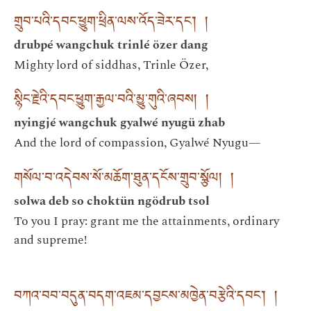
གྲུབ་པའི་དབང་ཕྱུག་ཕྲིན་ལས་འོད་ཟེར་དང་། །
drubpé wangchuk trinlé özer dang
Mighty lord of siddhas, Trinle Özer,
སྙིང་རྗེའི་དབང་ཕྱུག་རྒྱལ་བའི་མྱུ་གུའི་ཞབས། །
nyingjé wangchuk gyalwé nyugü zhab
And the lord of compassion, Gyalwé Nyugu—
གསོལ་བ་འདེབས་སོ་མཆོག་ཐུན་དངོས་གྲུབ་སྩོལ། །
solwa deb so choktün ngödrub tsol
To you I pray: grant me the attainments, ordinary
and supreme!
བཀའ་བབ་བདུན་བདག་འཇམ་དབྱངས་མཁྱེན་བརྩེའི་དབང་། །