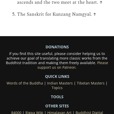
ascends and the two meet at the heart.
↑
The Sanskrit for Kunzang Namgyal.
↑
DONATIONS
If you find this site useful, please consider helping us to
achieve our goal of translating more classic works from the
Buddhist tradition and making them freely available.
Please
support us on Patreon.
QUICK LINKS
Words of the Buddha
|
Indian Masters
|
Tibetan Masters
|
Topics
TOOLS
OTHER SITES
84000
|
Rigpa Wiki
|
Himalayan Art
|
Buddhist Digital