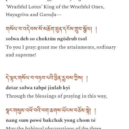
'Wrathful Lotus’ King of the Wrathful Ones,
Hayagrīva and Garuḍa—
གསོལ་བ་འདེབས་སོ་མཆོག་ཐུན་དངོས་གྲུབ་སྩོལ། །
solwa deb so choktün ngödrub tsol
To you I pray: grant me the attainments, ordinary
and supreme!
དེ་ལྟར་གསོལ་བ་བཏབ་པའི་བྱིན་རླབས་ཀྱིས། །
detar solwa tabpé jinlab kyi
Through the blessings of praying in this way,
སྣང་གསུམ་འཕོ་བའི་བག་ཆགས་ཡོངས་བཅོམ་སྟེ། །
nang sum powé bakchak yong chom té
May the habitual obscurations of the three