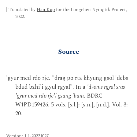
| Translated by
Han Kop
for the Longchen Nyingtik Project,
2022.
Source
'gyur med rdo rje. "drag po rta khyung gsol 'debs
bdud bzhi'i g.yul rgyal". In a
'dzoms rgyal sras
'gyur med rdo rje'i gsung 'bum
. BDRC
W1PD159426. 5 vols. [s.l.]: [s.n.], [n.d.]. Vol. 3:
20.
Version: 1.1-20221027