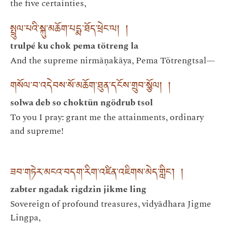
the five certainties,
སྤྲུལ་པའི་སྐུ་མཆོག་པདྨ་ཐོད་ཕྲེང་ལ། །
trulpé ku chok pema tötreng la
And the supreme nirmāṇakāya, Pema Tötrengtsal—
གསོལ་བ་འདེབས་སོ་མཆོག་ཐུན་དངོས་གྲུབ་སྩོལ། །
solwa deb so choktün ngödrub tsol
To you I pray: grant me the attainments, ordinary
and supreme!
ཟབ་གཏེར་མངའ་བདག་རིག་འཛིན་འཇིགས་མེད་གླིང་། །
zabter ngadak rigdzin jikme ling
Sovereign of profound treasures, vidyādhara Jigme
Lingpa,