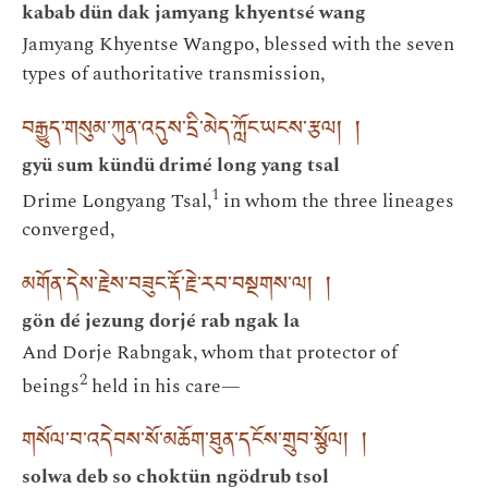
kabab dün dak jamyang khyentsé wang
Jamyang Khyentse Wangpo, blessed with the seven
types of authoritative transmission,
བརྒྱུད་གསུམ་ཀུན་འདུས་དྲི་མེད་ཀློང་ཡངས་རྩལ། །
gyü sum kündü drimé long yang tsal
1
Drime Longyang Tsal,
in whom the three lineages
converged,
མགོན་དེས་རྗེས་བཟུང་རྡོ་རྗེ་རབ་བསྔགས་ལ། །
gön dé jezung dorjé rab ngak la
And Dorje Rabngak, whom that protector of
2
beings
held in his care—
གསོལ་བ་འདེབས་སོ་མཆོག་ཐུན་དངོས་གྲུབ་སྩོལ། །
solwa deb so choktün ngödrub tsol