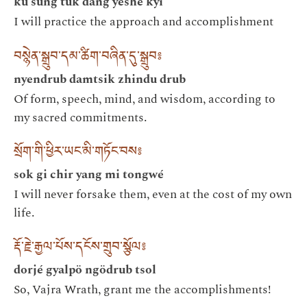
ku sung tuk dang yeshe kyi
I will practice the approach and accomplishment
བསྙེན་སྒྲུབ་དམ་ཚིག་བཞིན་དུ་སྒྲུབ༔
nyendrub damtsik zhindu drub
Of form, speech, mind, and wisdom, according to
my sacred commitments.
སྲོག་གི་ཕྱིར་ཡང་མི་གཏོང་བས༔
sok gi chir yang mi tongwé
I will never forsake them, even at the cost of my own
life.
རྡོ་རྗེ་རྒྱལ་པོས་དངོས་གྲུབ་སྩོལ༔
dorjé gyalpö ngödrub tsol
So, Vajra Wrath, grant me the accomplishments!