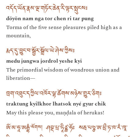
འདོད་ཡོན་རྣམ་ལྔ་གཏོར་ཆེན་རི་ལྟར་སྤུངས༔
döyön nam nga tor chen ri tar pung
Torma of the five sense pleasures piled high as a
mountain,
རྨད་དུ་བྱུང་བ་སྦྱོར་སྒྲོལ་ཡེ་ཤེས་ཀྱིས༔
medu jungwa jordrol yeshe kyi
The primordial wisdom of wondrous union and
liberation—
ཁྲག་འཐུང་དཀྱིལ་འཁོར་ལྷ་ཚོགས་མཉེས་གྱུར་ཅིག༔
traktung kyilkhor lhatsok nyé gyur chik
May this please you, maṇḍala of herukas!
ཨོཾ་མ་ཧཱ་ཨརྒྷཾ་
ཤབྡ་པྲ་ཏཱིཙྪ་ཧོཿ སརྦ་པཉྩ་ཨ་མྲྀ་ཏ་ཁ་རཾ་ཁཱ་
སོགས།