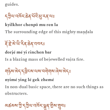
guides.
དཀྱིལ་འཁོར་ཆེན་པོའི་མུ་རན་ལ༔
kyilkhor chenpö mu ren la
The surrounding edge of this mighty maṇḍala
རྡོ་རྗེ་མེ་ཡི་རིན་ཆེན་འབར༔
dorjé mé yi rinchen bar
Is a blazing mass of bejewelled vajra fire.
གཉིས་མེད་དབྱིངས་ལས་བགེགས་ཞེས་མེད༔
nyimé ying lé gek zhemé
In non-dual basic space, there are no such things as
obstructers.
མཚམས་ཀྱི་དཀྱིལ་འཁོར་ལྷུན་གྱིས་གྲུབ༔