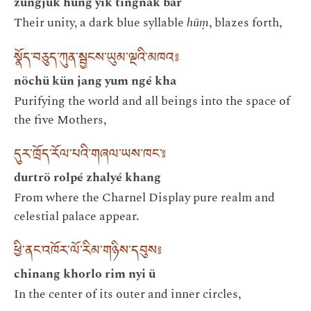
zungjuk hung yik tingnak bar
Their unity, a dark blue syllable
hūṃ
, blazes forth,
སྣོད་བཅུད་ཀུན་སྦྱངས་ཡུམ་ལྔའི་མཁའ༔
nöchü kün jang yum ngé kha
Purifying the world and all beings into the space of
the five Mothers,
དུར་ཁྲོད་རོལ་པའི་གཞལ་ཡས་ཁང་༔
durtrö rolpé zhalyé khang
From where the Charnel Display pure realm and
celestial palace appear.
ཕྱི་ནང་འཁོར་ལོ་རིམ་གཉིས་དབུས༔
chinang khorlo rim nyi ü
In the center of its outer and inner circles,