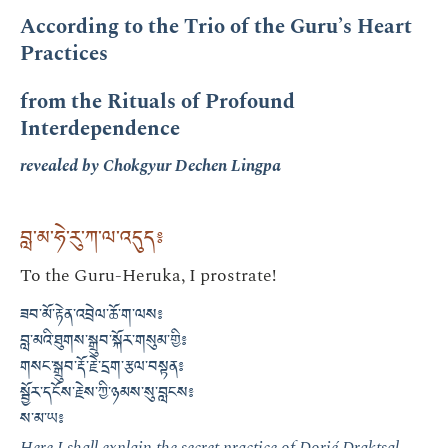
According to the Trio of the Guru’s Heart
Practices
from the Rituals of Profound
Interdependence
revealed by Chokgyur Dechen Lingpa
བླ་མ་ཧེ་རུ་ཀ་ལ་འདུད༔
To the Guru-Heruka, I prostrate!
ཟབ་མོ་རྟེན་འབྲེལ་ཆོ་ག་ལས༔
བླ་མའི་ཐུགས་སྒྲུབ་སྐོར་གསུམ་གྱི༔
གསང་སྒྲུབ་རྡོ་རྗེ་དྲག་རྩལ་བསྟན༔
སྦྱོར་དངོས་རྗེས་ཀྱི་ཉམས་སུ་བླངས༔
ས་མ་ཡ༔
Here I shall explain the secret practice of Dorjé Draktsal