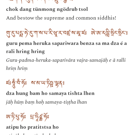
མཆོག་དང་ཐུན་མོང་དངོས་གྲུབ་སྩོལ༔
chok dang tünmong ngödrub tsol
And bestow the supreme and common siddhis!
གུ་རུ་པདྨ་ཧེ་རུ་ཀ་ས་པ་རི་ཝཱ་ར་བཛྲ་ས་མཱ་ཛཿ ཨེ་ཨ་རལླི་ཧྲིང་ཧྲིང་༔
guru pema heruka sapariwara benza sa ma dza é a
rali hring hring
Guru-padma-heruka-saparivāra vajra-samajāḥ e ā ralli
hrīṃ hrīṃ
ཛཿཧཱུྃ་བྃ་ཧོཿ ས་མ་ཡ་ཏིཥྛ་ལྷན༔
dza hung bam ho samaya tishta lhen
jāḥ hūṃ baṃ hoḥ samaya-tiṣṭha lhan
ཨ་ཏི་པུ་ཧོཿ པྲ་ཏཱིཙྪ་ཧོཿ
atipu ho pratitstsa ho