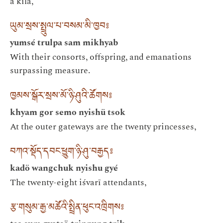
a kīla,
ཡུམ་སྲས་སྤྲུལ་པ་བསམ་མི་ཁྱབ༔
yumsé trulpa sam mikhyab
With their consorts, offspring, and emanations
surpassing measure.
ཁྱམས་སྒོར་སྲས་མོ་ཉི་ཤུའི་ཚོགས༔
khyam gor semo nyishü tsok
At the outer gateways are the twenty princesses,
བཀའ་སྡོད་དབང་ཕྱུག་ཉི་ཤུ་བརྒྱད༔
kadö wangchuk nyishu gyé
The twenty-eight iśvarī attendants,
རྩ་གསུམ་རྒྱ་མཚོའི་སྤྲིན་ཕུང་འཁྲིགས༔