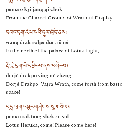
པདྨ་འོད་ཀྱི་བྱང་གི་ཕྱོགས༔
pema ö kyi jang gi chok
From the Charnel Ground of Wrathful Display
དབང་དྲག་རོལ་པའི་དུར་ཁྲོད་ནས༔
wang drak rolpé durtrö né
In the north of the palace of Lotus Light,
རྡོ་རྗེ་དྲག་པོ་དབྱིངས་ནས་བཞེངས༔
dorjé drakpo ying né zheng
Dorjé Drakpo, Vajra Wrath, come forth from basic
space!
པདྨ་ཁྲག་འཐུང་གཤེགས་སུ་གསོལ༔
pema traktung shek su sol
Lotus Heruka, come! Please come here!