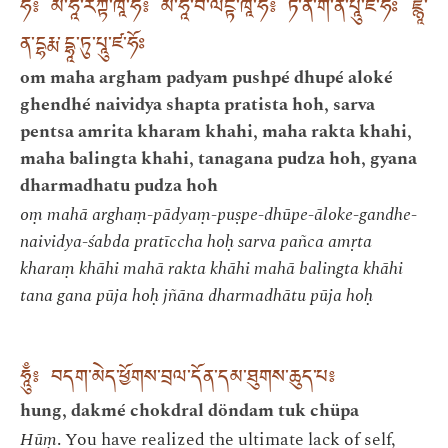
ཧི༔ མ་ཧཱ་རཀྟ་ཁཱ་ཧི༔ མ་ཧཱ་བ་ལིངྟ་ཁཱ་ཧི༔ ཏ་ན་ག་ན་པཱུ་ཛ་ཧོཿ ཛྙཱ་
ན་དྷརྨ་དྷཱ་ཏུ་པཱུ་ཛ་ཧོཿ
om maha argham padyam pushpé dhupé aloké
ghendhé naividya shapta pratista hoh, sarva
pentsa amrita kharam khahi, maha rakta khahi,
maha balingta khahi, tanagana pudza hoh, gyana
dharmadhatu pudza hoh
oṃ mahā arghaṃ-pādyaṃ-puṣpe-dhūpe-āloke-gandhe-
naividya-śabda pratīccha hoḥ sarva pañca amṛta
kharaṃ khāhi mahā rakta khāhi mahā balingta khāhi
tana gana pūja hoḥ jñāna dharmadhātu pūja hoḥ
ཧཱུྃ༔ བདག་མེད་ཕྱོགས་བྲལ་དོན་དམ་ཐུགས་ཆུད་པ༔
hung, dakmé chokdral döndam tuk chüpa
Hūṃ
. You have realized the ultimate lack of self,