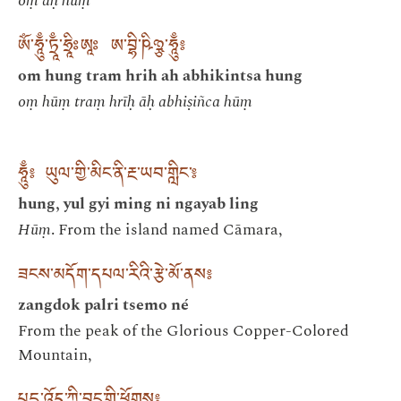
oṃ āḥ hūṃ
ཨོཾ་ཧཱུྃ་ཏྲཱྃ་ཧྲཱིཿཨཱཿ ཨ་བྷི་ཥིཉྩ་ཧཱུྃ༔
om hung tram hrih ah abhikintsa hung
oṃ hūṃ traṃ hrīḥ āḥ abhiṣiñca hūṃ
ཧཱུྃ༔ ཡུལ་གྱི་མིང་ནི་རྔ་ཡབ་གླིང་༔
hung, yul gyi ming ni ngayab ling
Hūṃ
. From the island named Cāmara,
ཟངས་མདོག་དཔལ་རིའི་རྩེ་མོ་ནས༔
zangdok palri tsemo né
From the peak of the Glorious Copper-Colored
Mountain,