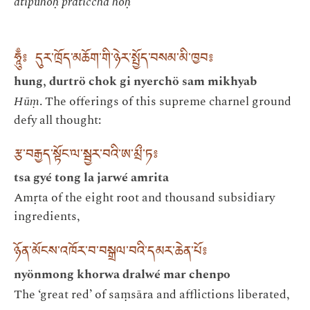
atipūhoḥ pratīccha hoḥ
ཧཱུྃ༔ དུར་ཁྲོད་མཆོག་གི་ཉེར་སྤྱོད་བསམ་མི་ཁྱབ༔
hung, durtrö chok gi nyerchö sam mikhyab
Hūṃ
. The offerings of this supreme charnel ground
defy all thought:
རྩ་བརྒྱད་སྟོང་ལ་སྦྱར་བའི་ཨ་མྲྀ་ཏ༔
tsa gyé tong la jarwé amrita
Amṛta of the eight root and thousand subsidiary
ingredients,
ཉོན་མོངས་འཁོར་བ་བསྒྲལ་བའི་དམར་ཆེན་པོ༔
nyönmong khorwa dralwé mar chenpo
The ‘great red’ of saṃsāra and afflictions liberated,