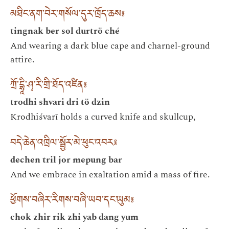
མཐིང་ནག་བེར་གསོལ་དུར་ཁྲོད་ཆས༔
tingnak ber sol durtrö ché
And wearing a dark blue cape and charnel-ground
attire.
ཀྲོ་དྷཱི་ཤྭ་རི་གྲི་ཐོད་འཛིན༔
trodhi shvari dri tö dzin
Krodhiśvarī holds a curved knife and skullcup,
བདེ་ཆེན་འཁྲིལ་སྦྱོར་མེ་ཕུང་འབར༔
dechen tril jor mepung bar
And we embrace in exaltation amid a mass of fire.
ཕྱོགས་བཞིར་རིགས་བཞི་ཡབ་དང་ཡུམ༔
chok zhir rik zhi yab dang yum