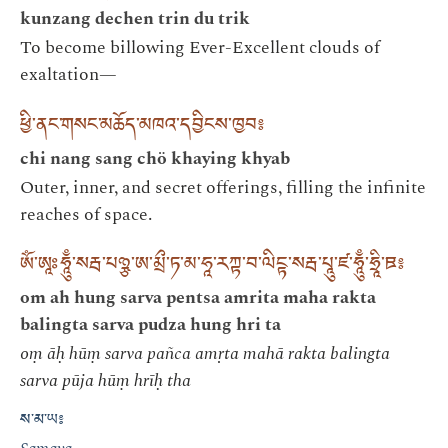
kunzang dechen trin du trik
To become billowing Ever-Excellent clouds of
exaltation—
ཕྱི་ནང་གསང་མཆོད་མཁའ་དབྱིངས་ཁྱབ༔
chi nang sang chö khaying khyab
Outer, inner, and secret offerings, filling the infinite
reaches of space.
ཨོཾ་ཨཱཿཧཱུྃ་སརྦ་པཉྩ་ཨ་མྲྀ་ཏ་མ་ཧཱ་རཀྟ་བ་ལིངྟ་སརྦ་པཱུ་ཛ་ཧཱུྃ་ཧྲཱི་ཋ༔
om ah hung sarva pentsa amrita maha rakta
balingta sarva pudza hung hri ta
oṃ āḥ hūṃ sarva pañca amṛta mahā rakta balingta
sarva pūja hūṃ hrīḥ tha
ས་མ་ཡ༔