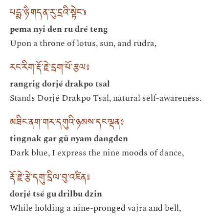
པདྨ་ཉི་གདན་རུ་དྲའི་སྟེང་༔
pema nyi den ru dré teng
Upon a throne of lotus, sun, and rudra,
རང་རིག་རྡོ་རྗེ་དྲག་པོ་རྩལ༔
rangrig dorjé drakpo tsal
Stands Dorjé Drakpo Tsal, natural self-awareness.
མཐིང་ནག་གར་དགུའི་ཉམས་དང་ལྡན༔
tingnak gar gü nyam dangden
Dark blue, I express the nine moods of dance,
རྡོ་རྗེ་རྩེ་དགུ་དྲིལ་བུ་འཛིན༔
dorjé tsé gu drilbu dzin
While holding a nine-pronged vajra and bell,