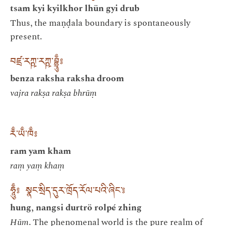
tsam kyi kyilkhor lhün gyi drub
Thus, the maṇḍala boundary is spontaneously
present.
བཛྲ་རཀྵ་རཀྵ་བྷྲཱུྃ༔
benza raksha raksha droom
vajra rakṣa rakṣa bhrūṃ
རྃ་ཡྃ་ཁྃ༔
ram yam kham
raṃ yaṃ khaṃ
ཧཱུྃ༔ སྣང་སྲིད་དུར་ཁྲོད་རོལ་པའི་ཞིང་༔
hung, nangsi durtrö rolpé zhing
Hūṃ
. The phenomenal world is the pure realm of