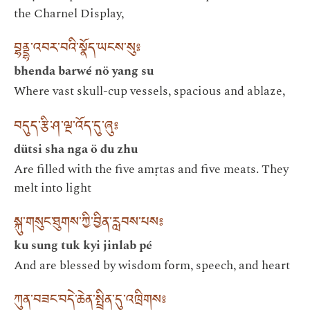
the Charnel Display,
བྷནྡྷ་འབར་བའི་སྣོད་ཡངས་སུ༔
bhenda barwé nö yang su
Where vast skull-cup vessels, spacious and ablaze,
བདུད་རྩི་ཤ་ལྔ་འོད་དུ་ཞུ༔
dütsi sha nga ö du zhu
Are filled with the five amṛtas and five meats. They
melt into light
སྐུ་གསུང་ཐུགས་ཀྱི་བྱིན་རླབས་པས༔
ku sung tuk kyi jinlab pé
And are blessed by wisdom form, speech, and heart
ཀུན་བཟང་བདེ་ཆེན་སྤྲིན་དུ་འཁྲིགས༔