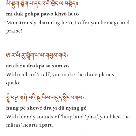
མི་སྡུག་སྒེག་པ་དཔའ་བོ་ཁྱོད་ལ་བསྟོད༔
mi duk gekpa pawo khyö la tö
Monstrously charming hero, I offer you homage and
praise!
ཨ་ར་ལི་རུ་སྒྲོག་པ་ས་གསུམ་གཡོ༔
ara li ru drokpa sa sum yo
With calls of ‘arali’, you make the three planes
quake.
ཧཱུྃ་ཕཊ྄་གཤེ་བའི་སྒྲ་ཡིས་བདུད་སྙིང་འགས༔
hung pé shewé dra yi dü nying gé
With bloody sounds of ‘hūṃ’ and ‘phaṭ’, you blast the
māras’ hearts apart.