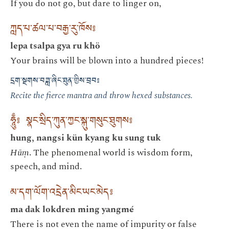
If you do not go, but dare to linger on,
ཀླད་པ་ཚལ་པ་བརྒྱ་རུ་ཁོས༔
lepa tsalpa gya ru khö
Your brains will be blown into a hundred pieces!
དྲག་སྔགས་བཟླ་ཞིང་ཐུན་གྱིས་བྲབ༔
Recite the fierce mantra and throw hexed substances.
ཧཱུྃ༔ སྣང་སྲིད་ཀུན་ཀྱང་སྐུ་གསུང་ཐུགས༔
hung, nangsi kün kyang ku sung tuk
Hūṃ
. The phenomenal world is wisdom form,
speech, and mind.
མ་དག་ལོག་འདྲེན་མིང་ཡང་མེད༔
ma dak lokdren ming yangmé
There is not even the name of impurity or false