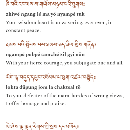
ཞི་བའི་ངང་ལས་མ་གཡོས་མཉམ་པའི་ཐུགས༔
zhiwé ngang lé ma yö nyampé tuk
Your wisdom heart is unwavering, ever even, in
constant peace.
རྔམས་པའི་སྤོབས་པས་ཐམས་ཅད་ཟིལ་གྱིས་གནོན༔
ngampé pobpé tamché zil gyi nön
With your fierce courage, you subjugate one and all.
ལོག་ལྟ་བདུད་དཔུང་འཇོམས་ལ་ཕྱག་འཚལ་བསྟོད༔
lokta düpung jom la chaktsal tö
To you, defeater of the māra-hordes of wrong views,
I offer homage and praise!
ཡེ་ཤེས་ལྔ་ལྡན་རིགས་ཀྱི་སྲས་དང་འཁོར༔