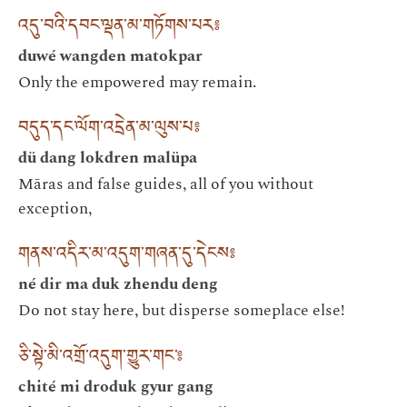
འདུ་བའི་དབང་ལྡན་མ་གཏོགས་པར༔
duwé wangden matokpar
Only the empowered may remain.
བདུད་དང་ལོག་འདྲེན་མ་ལུས་པ༔
dü dang lokdren malüpa
Māras and false guides, all of you without
exception,
གནས་འདིར་མ་འདུག་གཞན་དུ་དེངས༔
né dir ma duk zhendu deng
Do not stay here, but disperse someplace else!
ཅི་སྟེ་མི་འགྲོ་འདུག་གྱུར་གང་༔
chité mi droduk gyur gang