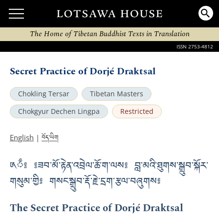
The Home of Tibetan Buddhist Texts in Translation
ISSN 2753-4812
Secret Practice of Dorjé Draktsal
Chokling Tersar
Tibetan Masters
Chokgyur Dechen Lingpa
Restricted
བོད་ཡིག
English
|
༁ྃ༔ ༔ཟབ་མོ་རྟེན་འབྲེལ་ཆོ་ག་ལས༔ བླ་མའི་ཐུགས་སྒྲུབ་སྐོར་
གསུམ་གྱི༔ གསང་སྒྲུབ་རྡོ་རྗེ་དྲག་རྩལ་བཞུགས༔
The Secret Practice of Dorjé Draktsal