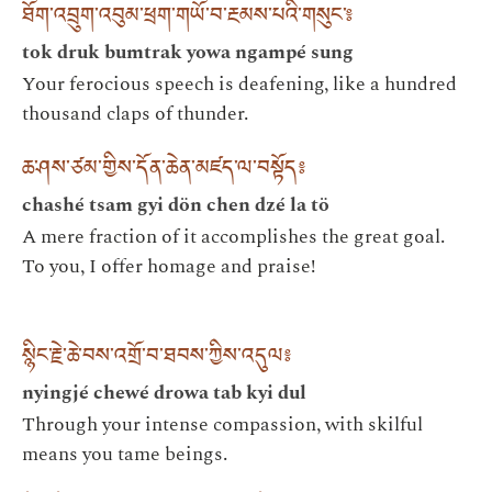
ཐོག་འབྲུག་འབུམ་ཕྲག་གཡོ་བ་རྔམས་པའི་གསུང་༔
tok druk bumtrak yowa ngampé sung
Your ferocious speech is deafening, like a hundred
thousand claps of thunder.
ཆ་ཤས་ཙམ་གྱིས་དོན་ཆེན་མཛད་ལ་བསྟོད༔
chashé tsam gyi dön chen dzé la tö
A mere fraction of it accomplishes the great goal.
To you, I offer homage and praise!
སྙིང་རྗེ་ཆེ་བས་འགྲོ་བ་ཐབས་ཀྱིས་འདུལ༔
nyingjé chewé drowa tab kyi dul
Through your intense compassion, with skilful
means you tame beings.