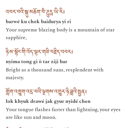
འབར་བའི་སྐུ་མཆོག་བཻ་ཌཱུརྻ་ཡི་རི༔
barwé ku chok baidurya yi ri
Your supreme blazing body is a mountain of star
sapphire,
ཉི་མ་སྟོང་གི་འོད་ལྟར་གཟི་བརྗིད་འབར༔
nyima tong gi ö tar ziji bar
Bright as a thousand suns, resplendent with
majesty.
གློག་འཁྱུག་འདྲ་བའི་ལྗགས་འགྱུར་ཉི་ཟླའི་སྤྱན༔
lok khyuk drawé jak gyur nyidé chen
Your tongue flashes faster than lightning, your eyes
are like sun and moon.