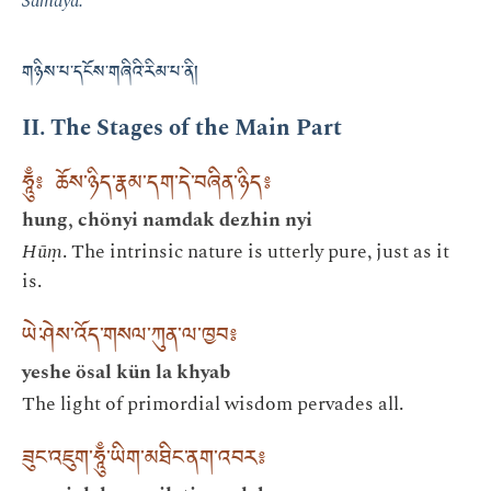
Samaya.
གཉིས་པ་དངོས་གཞིའི་རིམ་པ་ནི།
II. The Stages of the Main Part
ཧཱུྃ༔ ཆོས་ཉིད་རྣམ་དག་དེ་བཞིན་ཉིད༔
hung, chönyi namdak dezhin nyi
Hūṃ
. The intrinsic nature is utterly pure, just as it
is.
ཡེ་ཤེས་འོད་གསལ་ཀུན་ལ་ཁྱབ༔
yeshe ösal kün la khyab
The light of primordial wisdom pervades all.
ཟུང་འཇུག་ཧཱུྃ་ཡིག་མཐིང་ནག་འབར༔