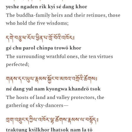
yeshe ngaden rik kyi sé dang khor
The buddha-family heirs and their retinues, those
who hold the five wisdoms;
དགེ་བཅུ་ཕ་རོལ་ཕྱིན་པ་ཁྲོ་བོའི་འཁོར༔
gé chu parol chinpa trowö khor
The surrounding wrathful ones, the ten virtues
perfected;
གནས་དང་ཡུལ་རྣམས་སྐྱོང་བ་མཁའ་འགྲོའི་ཚོགས༔
né dang yul nam kyongwa khandrö tsok
The hosts of land and valley protectors, the
gathering of sky-dancers—
ཁྲག་འཐུང་དཀྱིལ་འཁོར་ལྷ་ཚོགས་རྣམས་ལ་བསྟོད༔
traktung kyilkhor lhatsok nam la tö