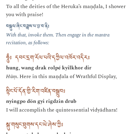
To all the deities of the Heruka’s maṇḍala, I shower
you with praise!
བསྐུལ་ཞིང་བཟླས་པ་བྱ་བ་ནི༔
With that, invoke them. Then engage in the mantra
recitation, as follows:
ཧཱུྃ༔ དབང་དྲག་རོལ་པའི་དཀྱིལ་འཁོར་འདིར༔
hung, wang drak rolpé kyilkhor dir
Hūṃ
. Here in this maṇḍala of Wrathful Display,
སྙིང་པོ་དོན་གྱི་རིག་འཛིན་བསྒྲུབ༔
nyingpo dön gyi rigdzin drub
I will accomplish the quintessential vidyādhara!
སྐུ་གསུང་ཐུགས་དང་ཡེ་ཤེས་ཀྱི༔