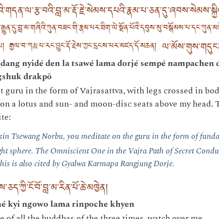
་ཟླའི་གདན་ལ་རྩ་བའི་བླ་མ་རྡོ་རྗེ་སེམས་དཔའི་རྣམ་པ་ཅན་དུ་ཞབས་སེམས་
ྒྱུན་དུ་བླ་མ་གཞིའི་ཀུན་བཟང་གི་རྣམ་པར་ཐིག་ལེ་སྔོན་པོའི་དབུས་སུ་བསྒོམས་པ་དང་ཀུན་མཁྱེན
ལ་མོས་གུས་གདུང་
རྒྱལ་བ་ཀརྨ་པ་རང་བྱུང་རྡོ་རྗེས་ཀྱང་དྲངས་པར་མཛད་དོ་མཆན།
 dang nyidé den la tsawé lama dorjé sempé nampachen d
gshuk drakpö
t guru in the form of Vajrasattva, with legs crossed in bo
e on a lotus and sun- and moon-disc seats above my head. 
te:
zin Tsewang Norbu, you meditate on the guru in the form of fun
light sphere. The Omniscient One in the Vajra Path of Secret Condu
this is also cited by Gyalwa Karmapa Rangjung Dorje.
་ཀྱི་ངོ་བོ་བླ་མ་རིན་པོ་ཆེ་མཁྱེན།
é kyi ngowo lama rinpoche khyen
e of all the buddhas of the three times, watch over me.