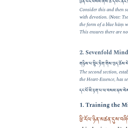
བྱོན་པར་བསམ་ཞེས་ཚེ་དབང་ནོར་
Consider this and then se
with devotion. (Note: Ts
the form of a blue
hūṃ
wh
This ensures there are no
2. Sevenfold Min
གཉིས་པ་སྙིང་ཏིག་གིས་ཁྱད་ཆོས་
The second section, estab
the Heart-Essence, has se
དང་པོ་མི་རྟག་པ་ལ་བསམ་ནས་སེམས
1. Training the 
ཕྱི་རོལ་ཉིན་མཚན་དུས་བཞིའ