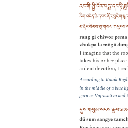
རང་གི་སྤྱི་བོར་པདྨ་དང་ཉི
རིག་འཛིན་ཚེ་དབང་ནོར་བུའི་གསུང་ར
མ་རྡོར་སེམས་སུ་གསལ་གསུངས་ལ། 
rang gi chiwor pema
zhukpa la mögü dun
I imagine that the roo
takes his or her plac
ardent devotion, I reci
According to Katok Rigd
in the middle of a blue 
guru as Vajrasattva and 
དུས་གསུམ་སངས་རྒྱས་ཐམས་ཅད
dü sum sangye tamch
Precious guru, essenc