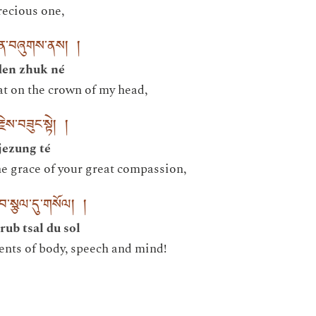
recious one,
གདན་བཞུགས་ནས། །
den zhuk né
at on the crown of my head,
ྗེས་བཟུང་སྟེ། །
jezung té
e grace of your great compassion,
ྲུབ་སྩལ་དུ་གསོལ། །
rub tsal du sol
ents of body, speech and mind!