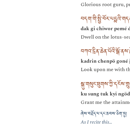
Glorious root guru, p
བདག་གི་སྤྱི་བོར་པདྨའི་
dak gi chiwor pemé 
Dwell on the lotus-se
བཀའ་དྲིན་ཆེན་པོའི་སྒོ་ནས་ར
kadrin chenpö goné 
Look upon me with th
སྐུ་གསུང་ཐུགས་ཀྱི་དངོས་ག
ku sung tuk kyi ngöd
Grant me the attainm
ཞེས་བརྗོད་པ་དང་ཆབས་ཅིག་ཏུ།
As I recite this…