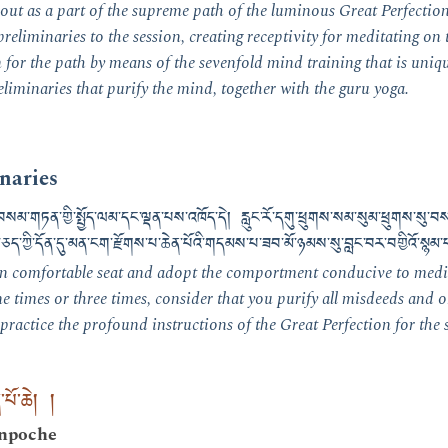
out as a part of the supreme path of the luminous Great Perfection
 preliminaries to the session, creating receptivity for meditating o
 for the path by means of the sevenfold mind training that is uniq
iminaries that purify the mind, together with the guru yoga.
inaries
སམ་གཏན་གྱི་སྤྱོད་ལམ་དང་ལྡན་པས་འཁོད་དེ། རླུང་རོ་དགུ་ཕྲུགས་སམ་སུམ་ཕྲུགས་སུ་
ྱི་དོན་དུ་མན་ངག་རྫོགས་པ་ཆེན་པོའི་གདམས་པ་ཟབ་མོ་ཉམས་སུ་བླང་བར་བགྱིའོ་སྙམ
t on comfortable seat and adopt the comportment conducive to medi
ine times or three times, consider that you purify all misdeeds and 
practice the profound instructions of the Great Perfection for the s
པོ་ཆེ། །
inpoche