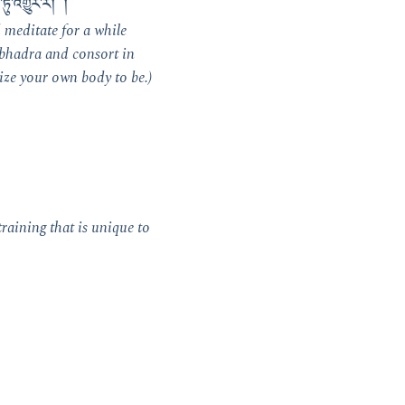
ུ་འགྱུར་རོ། །
d meditate for a while
abhadra and consort in
ize your own body to be.)
raining that is unique to