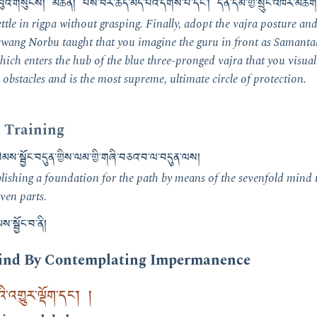
བུའི་གསུངས། མཆན། པས་བར་ཆད་མེད་པའི་དགོས་པ་དང༌། དོན་དམ་གྱི་སྲུང་འཁོར་མཆོག་ཏ
ttle in rigpa without grasping. Finally, adopt the vajra posture an
ewang Norbu taught that you imagine the guru in front as Samant
ich enters the hub of the blue three-pronged vajra that you visual
 obstacles and is the most supreme, ultimate circle of protection.
d Training
སེམས་སྦྱོང་བདུན་གྱིས་ལམ་གྱི་གཞི་བཅའ་བ་ལ་བདུན་ལས།
lishing a foundation for the path by means of the sevenfold mind t
ven parts.
་སྦྱོང་བ་ནི།
Mind By Contemplating Impermanence
ི་འགྱུར་ལྡོག་དང༌། །