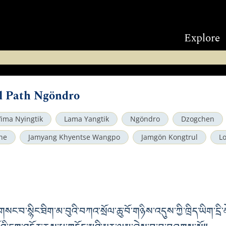
Explore
l Path Ngöndro
Vima Nyingtik
Lama Yangtik
Ngöndro
Dzogchen
he
Jamyang Khyentse Wangpo
Jamgön Kongtrul
L
ང་བ་སྙིང་ཐིག་མ་བུའི་བཀའ་སྲོལ་ཆུ་བོ་གཉིས་འདུས་ཀྱི་ཁྲིད་ཡིག་དྲི