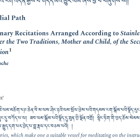
ྲོའི་ངག་འདོན་རྒྱས་པ་གདོད་མའི་མྱུར་ལམ་ཞེས་བྱ་བ་བཞུགས་སོ༎
dial Path
inary Recitations Arranged According to
Stainl
er the Two Traditions, Mother and Child, of the Sec
1
tion
oche
a!
་ལམ་མཆོག་པཎ་ཆེན་བི་མ་ལས་ཤིང་རྟའི་ལམ་སྲོལ་ཕྱེས་པའི་གདམས་ངག་སྒོམ་པའི་སྣོད་རུང་དུ
་དུ་བཀོད་པ་ལ། ཟབ་ལམ་སྒོམ་པའི་སྣོད་དུ་ཐུན་གྱི་སྔོན་འགྲོ། སྙིང་ཏིག་གི་ཁྱད་ཆོས་སེམས་ས
་རྒྱུད་དག་པར་བྱེད་པ་བླ་རྣལ་དང་བཅས་པའོ། །
ies, which make one a suitable vessel for meditating on the instruc