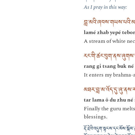
As I pray in this way:
བླ་མའི་ཞབས་གཡས་པའི་མཐེ
lamé zhab yepé tebon
A stream of white nect
རང་གི་ཚང་བུག་ནས་ཞུགས་ལ
rang gi tsang buk n
It enters my brahma-ap
མཐར་བླ་མ་འོད་དུ་ཞུ་ནས་ར
tar lama ö du zhu né 
Finally the guru melt
blessings.
རྡོ་རྗེའི་འདུག་སྟངས་དང་མོས་སྒོམ