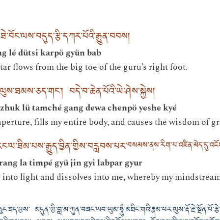
་བོང་ལས་བདུད་རྩི་དཀར་པོའི་རྒྱུན་བབས།
g lé dütsi karpö gyün bab
ar flows from the big toe of the guru’s right foot.
ུས་ཐམས་ཅད་གང༌། བདེ་བ་ཆེན་པོའི་ཡེ་ཤེས་སྐྱེས།
é zhuk lü tamché gang dewa chenpö yeshe kyé
erture, fills my entire body, and causes the wisdom of gre
ང་ལ་ཐིམ་པས་རྒྱུད་བྱིན་གྱིས་བརླབས་པར་
བསམས་ནས་རིག་པ་འཛིན་མེད་དུ་འཇ
rang la timpé gyü jin gyi labpar gyur
s into light and dissolves into me, whereby my mindstream
་ཅུང་ཟད་བྱས་ མདུན་གྱི་བླ་མ་ཀུན་བཟང་ཡབ་ཡུམ་ཧཱུྃ་མཐིང་གའི་རྣམ་པར་ལུས་རྡོ་རྗེ་སྔོན་པོ་