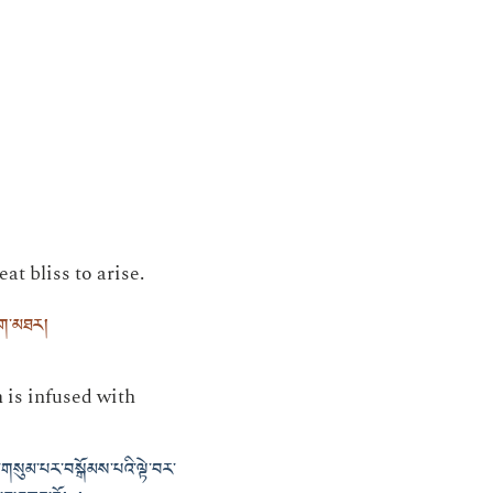
at bliss to arise.
ོག་མཐར།
 is infused with
རྩེ་གསུམ་པར་བསྒོམས་པའི་ལྟེ་བར་