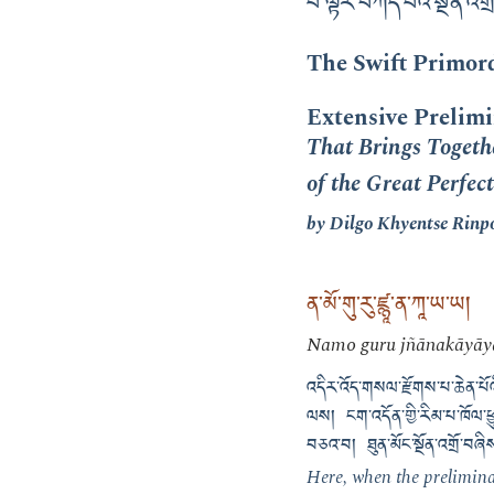
པ་ལྟར་བཀོད་པའི་སྔོན་འག
The Swift Primor
Extensive Prelim
That Brings Togeth
of the Great Perfec
by Dilgo Khyentse Rinp
ན་མོ་གུ་རུ་ཛྙཱ་ན་ཀཱ་ཡ་ཡ།
Namo guru jñānakāyāy
འདིར་འོད་གསལ་རྫོགས་པ་ཆེན་པོའི
ལས། ངག་འདོན་གྱི་རིམ་པ་ཁོལ་ཕྱུང
བཅའ་བ། ཐུན་མོང་སྔོན་འགྲོ་བཞིས
Here, when the preliminar