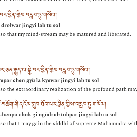
ལ་བར་བྱིན་གྱིས་བརླབ་ཏུ་གསོལ།
drolwar jingyi lab tu sol
 so that my mind-stream may be matured and liberated.
་ཅན་རྒྱུད་ལ་སྐྱེ་བར་བྱིན་གྱིས་བརླབ་ཏུ་གསོལ།
epar chen gyü la kyewar jingyi lab tu sol
 so the extraordinary realization of the profound path ma
་པོ་མཆོག་གི་དངོས་གྲུབ་ཐོབ་པར་བྱིན་གྱིས་བརླབ་ཏུ་གསོལ།
 chenpo chok gi ngödrub tobpar jingyi lab tu sol
 so that I may gain the siddhi of supreme Mahāmudrā withi