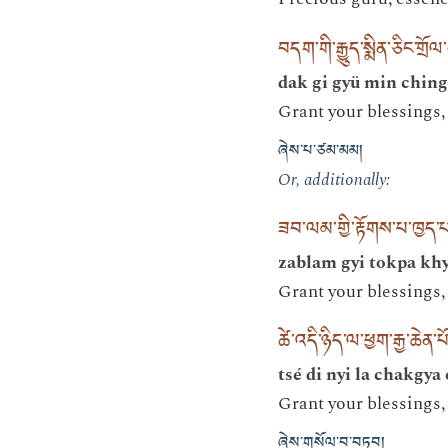
བདག་གི་རྒྱུད་སྨིན་ཅིང་གྲོ
dak gi gyü min ching 
Grant your blessings,
ཞེས་པ་ཙམ་མམ།
Or, additionally:
ཟབ་ལམ་གྱི་རྟོགས་པ་ཁྱད་པར
zablam gyi tokpa khy
Grant your blessings,
ཚེ་འདི་ཉིད་ལ་ཕྱག་རྒྱ་ཆེན
tsé di nyi la chakgya
Grant your blessings,
ཞེས་གསོལ་བ་བཏབ།