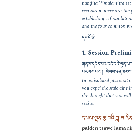
paṇḍita Vimalamitra set 
recitation, there are: the
establishing a foundation
and the four common prel
དང་པོ་ནི།
1. Session Prelim
གནས་དབེན་པར་བདེ་བའི་སྟན་ལ་བ
པར་བསམ་ལ། སེམས་ཅན་ཐམས་ཅད་ཀ
In an isolated place, si
you expel the stale air n
the thought that you will 
recite:
དཔལ་ལྡན་རྩ་བའི་བླ་མ་རིན་
palden tsawé lama r