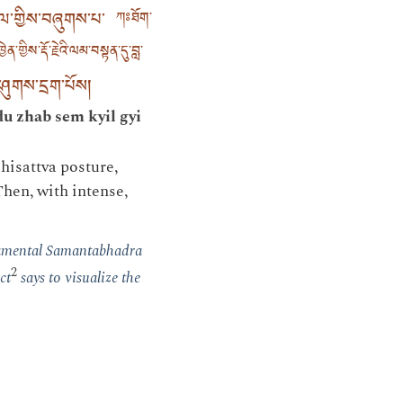
སྐྱིལ་གྱིས་བཞུགས་པ་
ཀཿཐོག་
་གྱིས་རྡོ་རྗེའི་ལམ་བསྟན་དུ་བླ་
ཤུགས་དྲག་པོས།
u zhab sem kyil gyi
dhisattva posture,
Then, with intense,
damental Samantabhadra
2
ct
says to visualize the