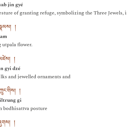
ab jin gyé
esture of granting refuge, symbolizing the Three Jewels, i
བསྣམས། །
nam
 utpala flower.
་མཛེས། །
n gyi dzé
ilks and jewelled ornaments and
ཀྲུང་གིས། །
ltrung gi
n bodhisattva posture
ཞུགས། །