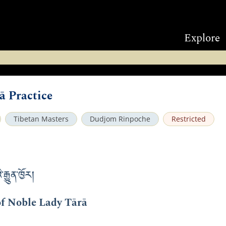
Explore
ā Practice
Tibetan Masters
Dudjom Rinpoche
Restricted
ྒྱུན་ཁྱོར།
of Noble Lady Tārā