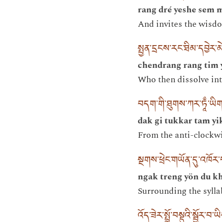
rang dré yeshe sem 
And invites the wisdo
སྤྱན་དྲངས་རང་ཐིམ་དབྱེར་མ
chendrang rang tim 
Who then dissolve int
བདག་གི་ཐུགས་ཀར་ཏཱྃ་ཡ
dak gi tukkar tam yi
From the anti-clockw
སྔགས་ཕྲེང་གཡོན་དུ་འཁོར
ngak treng yön du k
Surrounding the syll
འོད་ཟེར་སྤྲོ་བསྡུའི་སྦྱོར་བ་