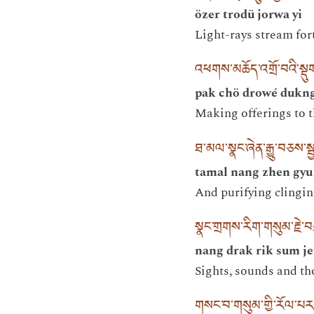
özer trodü jorwa yi
Light-rays stream for
འཕགས་མཆོད་འགྲོ་བའི་སྡ
pak chö drowé dukng
Making offerings to t
ཐ་མལ་སྣང་ཞེན་རྒྱུ་བཅས་ས
tamal nang zhen gyu
And purifying clingin
སྣང་གྲགས་རིག་གསུམ་རྗེ་བ
nang drak rik sum j
Sights, sounds and th
གསང་བ་གསུམ་གྱི་རོལ་པ