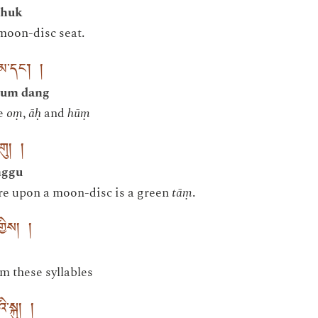
zhuk
moon-disc seat.
ུམ་དང་། །
sum dang
re
oṃ
,
āḥ
and
hūṃ
་གུ། །
nggu
re upon a moon-disc is a green
tāṃ
.
གྱིས། །
m these syllables
་སྐུ། །