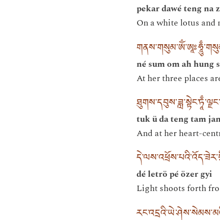
pekar dawé teng na 
On a white lotus and 
གནས་གསུམ་ཨོྃ་ཨཱཿཧཱུྃ་གས
né sum om ah hung 
At her three places a
ཐུགས་དབུས་ཟླ་སྟེང་ཏཱྃ་ལྗང
tuk ü da teng tam ja
And at her heart-cent
དེ་ལས་འཕྲོས་པའི་འོད་ཟེར་
dé letrö pé özer gyi
Light shoots forth fro
རང་འདྲའི་ཡེ་ཤེས་སེམས་མའི