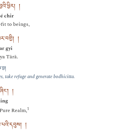
འི་ཕྱིར། །
é chir
fit to beings,
ར་བགྱི། །
r gyi
rya Tārā.
་བྱ།
es, take refuge and generate bodhicitta.
ཞིང་། །
hing
1
 Pure Realm,
ས་པའི་དབུས། །