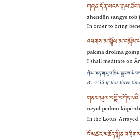
གཞན་དོན་སངས་རྒྱས་ཐོབ་བྱ
zhendön sangye tob j
In order to bring bene
འཕགས་མ་སྒྲོལ་མ་བསྒོམ་པ
pakma drolma gompa
I shall meditate on Ā
ཞེས་ལན་གསུམ་གྱིས་སྐྱབས་སེམས
By reciting this three tim
གནས་ཡུལ་བདྨོ་བཀོད་པའི་
neyul pedmo köpé z
In the Lotus-Arrayed
ངོ་མཚར་མཆོད་སྤྲིན་འཁྲིག