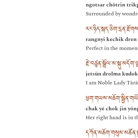
ngotsar chötrin trik
Surrounded by wondro
རང་ཉིད་སྐད་ཅིག་དྲན་རྫོགས
rangnyi kechik dren
Perfect in the moment
རྗེ་བཙུན་སྒྲོལ་མ་སྐུ་མདོག་
jetsün drolma kudok
I am Noble Lady Tārā,
ཕྱག་གཡས་མཆོག་སྦྱིན་གཡོ
chak yé chok jin yön
Her right hand is in 
དཀོན་མཆོག་གསུམ་མཚོན་སྐྱ