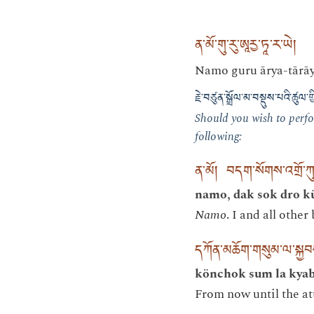
ན་མོ་གུ་རུ་ཨཱརྱ་ཏཱ་ར་ཡེ།
Namo guru ārya-tārāy
རྗེ་བཙུན་སྒྲོལ་མ་བསྡུས་པའི་ཚུ
Should you wish to perfo
following:
ན་མོ། བདག་སོགས་འགྲོ་ཀ
namo, dak sok dro k
Namo
. I and all othe
དཀོན་མཆོག་གསུམ་ལ་སྐྱབ
könchok sum la kyab
From now until the a