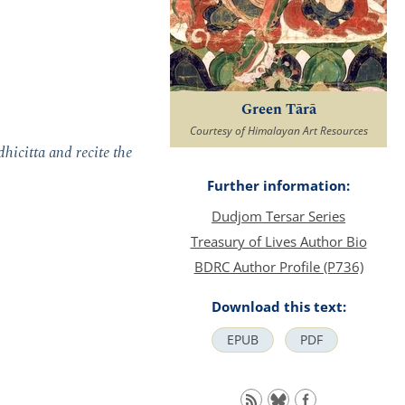
Green Tārā
Courtesy of Himalayan Art Resources
hicitta and recite the
Further information:
Dudjom Tersar Series
Treasury of Lives Author Bio
BDRC Author Profile (P736)
Download this text:
EPUB
PDF