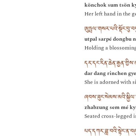
könchok sum tsön ky
Her left hand in the g
ཨུཏྤལ་གསར་པའི་སྡོང་བུ་
utpal sarpé dongbu 
Holding a blossoming
དར་དང་རིན་ཆེན་རྒྱན་གྱིས
dar dang rinchen gye
She is adorned with s
ཞབས་ཟུང་སེམས་མའི་སྐྱིལ་
zhabzung sem mé kyi
Seated cross-legged i
པད་དཀར་ཟླ་བའི་སྟེང་ན་བ