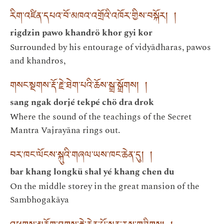
རིག་འཛིན་དཔའ་བོ་མཁའ་འགྲོའི་འཁོར་གྱིས་བསྐོར། །
rigdzin pawo khandrö khor gyi kor
Surrounded by his entourage of vidyādharas, pawos
and khandros,
གསང་སྔགས་རྡོ་རྗེ་ཐེག་པའི་ཆོས་སྒྲ་སྒྲོགས། །
sang ngak dorjé tekpé chö dra drok
Where the sound of the teachings of the Secret
Mantra Vajrayāna rings out.
བར་ཁང་ལོངས་སྐུའི་གཞལ་ཡས་ཁང་ཆེན་དུ། །
bar khang longkü shal yé khang chen du
On the middle storey in the great mansion of the
Sambhogakāya