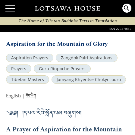
The Home of Tibetan Buddhist Texts in Translation
ISSN 2753-4812
Aspiration for the Mountain of Glory
Aspiration Prayers
Zangdok Palri Aspirations
Prayers
Guru Rinpoche Prayers
Tibetan Masters
Jamyang Khyentse Chökyi Lodrö
བོད་ཡིག
English
|
༄༅། །དཔལ་རིའི་སྨོན་ལམ་བཞུགས།
A Prayer of Aspiration for the Mountain