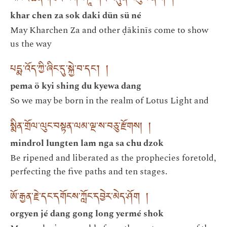
མཁར་ཆེན་གཟའ་སོགས་ཌཱ་ཀིའི་མདུན་བསུས་ནས། །
khar chen za sok daki dün sü né
May Kharchen Za and other ḍākinīs come to show
us the way
པདྨ་འོད་ཀྱི་ཞིང་དུ་སྐྱེ་བ་དང་། །
pema ö kyi shing du kyewa dang
So we may be born in the realm of Lotus Light and
སྨིན་གྲོལ་ལུང་བསྟན་ལམ་ལྔ་ས་བཅུ་རྫོགས། །
mindrol lungten lam nga sa chu dzok
Be ripened and liberated as the prophecies foretold,
perfecting the five paths and ten stages.
ཨོ་རྒྱན་རྗེ་དང་དགོངས་ཀློང་དབྱེར་མེད་ཤོག །
orgyen jé dang gong long yermé shok