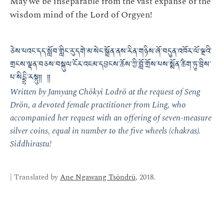
May we be inseparable from the vast expanse of the
wisdom mind of the Lord of Orgyen!
ཅེས་པའང་དད་སློབ་གླིང་རུ་དགེ་མ་སེང་སྒྲོན་ནས་རིན་གཉིས་ཞོ་བདུན་འཁོར་ལོ་ལྔའི་
གྲངས་ལྡན་བཅས་བསྐུལ་ངོར་འཇམ་དབྱངས་ཆོས་ཀྱི་བློ་གྲོས་པས་སྨོན་ཚིག་ཏུ་བྲིས་
པ་སིདྡྷི་རསྟུ༎ ༎
Written by Jamyang Chökyi Lodrö at the request of Seng
Drön, a devoted female practitioner from Ling, who
accompanied her request with an offering of seven-measure
silver coins, equal in number to the five wheels (chakras).
Siddhirastu!
| Translated by
Ane Ngawang Tsöndrü
, 2018.