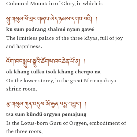
Coloured Mountain of Glory, in which is
སྐུ་གསུམ་ཕོ་བྲང་གཞལ་མེད་ཉམས་དགའ་བའི། །
ku sum podrang shalmé nyam gawé
The limitless palace of the three kāyas, full of joy
and happiness.
འོག་ཁང་སྤྲུལ་སྐུའི་ཚོགས་ཁང་ཆེན་པོ་ན། །
ok khang tulkü tsok khang chenpo na
On the lower storey, in the great Nirmāṇakāya
shrine room,
རྩ་གསུམ་ཀུན་འདུས་ཨོ་རྒྱན་པདྨ་འབྱུང་། །
tsa sum kündü orgyen pemajung
Is the Lotus-born Guru of Orgyen, embodiment of
the three roots,