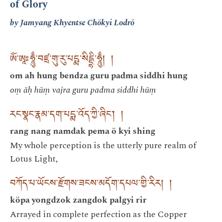
of Glory
by Jamyang Khyentse Chökyi Lodrö
ཨོཾ་ཨཱཿཧཱུྃ་བཛྲ་གུ་རུ་པདྨ་སིདྡྷི་ཧཱུྃ། །
om ah hung bendza guru padma siddhi hung
oṃ āḥ hūṃ vajra guru padma siddhi hūṃ
རང་སྣང་རྣམ་དག་པདྨ་འོད་ཀྱི་ཞིང་། །
rang nang namdak pema ö kyi shing
My whole perception is the utterly pure realm of
Lotus Light,
བཀོད་པ་ཡོངས་རྫོགས་ཟངས་མདོག་དཔལ་གྱི་རིར། །
köpa yongdzok zangdok palgyi rir
Arrayed in complete perfection as the Copper