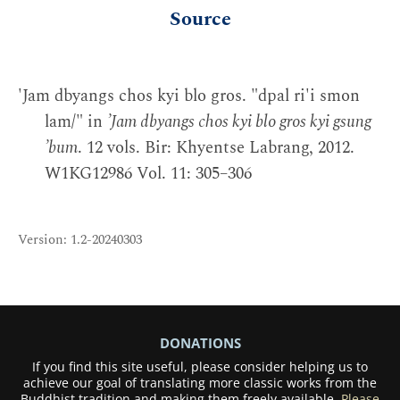
Source
'Jam dbyangs chos kyi blo gros. "dpal ri'i smon
lam/" in
’Jam dbyangs chos kyi blo gros kyi gsung
’bum
. 12 vols. Bir: Khyentse Labrang, 2012.
W1KG12986 Vol. 11: 305–306
Version: 1.2-20240303
DONATIONS
If you find this site useful, please consider helping us to
achieve our goal of translating more classic works from the
Buddhist tradition and making them freely available.
Please