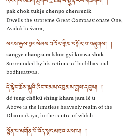
འཕགས་མཆོག་ཐུགས་རྗེ་ཆེན་པོ་སྤྱན་རས་གཟིགས། །
pak chok tukje chenpo chenrezik
Dwells the supreme Great Compassionate One,
Avalokiteśvara,
སངས་རྒྱས་བྱང་སེམས་འཁོར་གྱིས་བསྐོར་བ་བཞུགས། །
sangye changsem khor gyi korwa shuk
Surrounded by his retinue of buddhas and
bodhisattvas.
དེ་སྟེང་ཆོས་སྐུའི་ཞིང་ཁམས་འབྱམས་ཀླས་དབུས། །
dé teng chökü shing kham jam lé ü
Above is the limitless heavenly realm of the
Dharmakāya, in the centre of which
སྟོན་པ་མགོན་པོ་འོད་སྣང་མཐའ་ཡས་པ། །