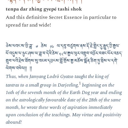
བསྟན་པ་དར་ཞིང་རྒྱས་པའི་བཀྲ་ཤིས་ཤོག །
tenpa dar zhing gyepé tashi shok
And this definitive Secret Essence in particular to
spread far and wide!
ཅེས་པའང་ས་ཁྱི་ཟླ་ ༧ ཚེས ༡༦ ལ་དབུ་བཙུགས་ནས་རྡོ་རྗེ་གླིང་དུ་རྒྱུད་ཀྱི་རྒྱལ་
པོ་འདུས་པ་ཉུང་ཤས་ལ་ཟླ་བ་དེའི་ཚེས་༢༨ལ་རྒྱལ་ཕུར་འགྲུབ་འབྱོར་བཟང་པོར་འཆད་
གྲུབ་པའི་རྗེས་ཐོགས་སུ་འཇམ་དབྱངས་བློ་གྲོས་རྒྱ་མཚོས་སྨོན་ཚིག་ཏུ་བྲིས་པ་དགེ་
ལེགས་འཕེལ།། །།
Thus, when Jamyang Lodrö Gyatso taught the king of
1
tantras to a small group in Darjeeling,
beginning on the
16th of the seventh month of the Earth Dog year and ending
on the astrologically favourable date of the 28th of the same
month, he wrote these words of aspiration immediately
upon conclusion of the teachings. May virtue and positivity
abound!