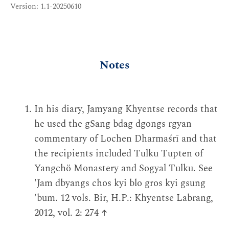
Version: 1.1-20250610
Notes
In his diary, Jamyang Khyentse records that
he used the gSang bdag dgongs rgyan
commentary of Lochen Dharmaśrī and that
the recipients included Tulku Tupten of
Yangchö Monastery and Sogyal Tulku. See
'Jam dbyangs chos kyi blo gros kyi gsung
'bum. 12 vols. Bir, H.P.: Khyentse Labrang,
2012, vol. 2: 274
↑