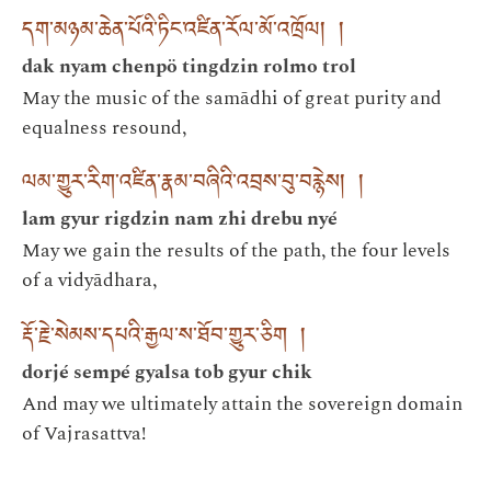
དག་མཉམ་ཆེན་པོའི་ཏིང་འཛིན་རོལ་མོ་འཁྲོལ། །
dak nyam chenpö tingdzin rolmo trol
May the music of the samādhi of great purity and
equalness resound,
ལམ་གྱུར་རིག་འཛིན་རྣམ་བཞིའི་འབྲས་བུ་བརྙེས། །
lam gyur rigdzin nam zhi drebu nyé
May we gain the results of the path, the four levels
of a vidyādhara,
རྡོ་རྗེ་སེམས་དཔའི་རྒྱལ་ས་ཐོབ་གྱུར་ཅིག །
dorjé sempé gyalsa tob gyur chik
And may we ultimately attain the sovereign domain
of Vajrasattva!