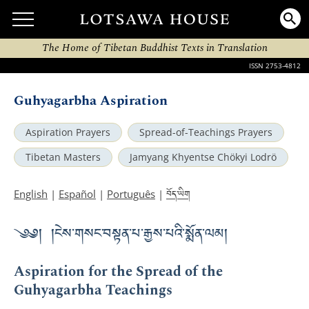
The Home of Tibetan Buddhist Texts in Translation
ISSN 2753-4812
Guhyagarbha Aspiration
Aspiration Prayers
Spread-of-Teachings Prayers
Tibetan Masters
Jamyang Khyentse Chökyi Lodrö
བོད་ཡིག
English
|
Español
|
Português
|
༄༅། །ངེས་གསང་བསྟན་པ་རྒྱས་པའི་སྨོན་ལམ།
Aspiration for the Spread of the
Guhyagarbha Teachings