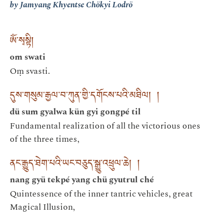
by Jamyang Khyentse Chökyi Lodrö
ཨོཾ་སྭསྟི།
om swati
Oṃ svasti.
དུས་གསུམ་རྒྱལ་བ་ཀུན་གྱི་དགོངས་པའི་མཐིལ། །
dü sum gyalwa kün gyi gongpé til
Fundamental realization of all the victorious ones
of the three times,
ནང་རྒྱུད་ཐེག་པའི་ཡང་བཅུད་སྒྱུ་འཕྲུལ་ཆེ། །
nang gyü tekpé yang chü gyutrul ché
Quintessence of the inner tantric vehicles, great
Magical Illusion,