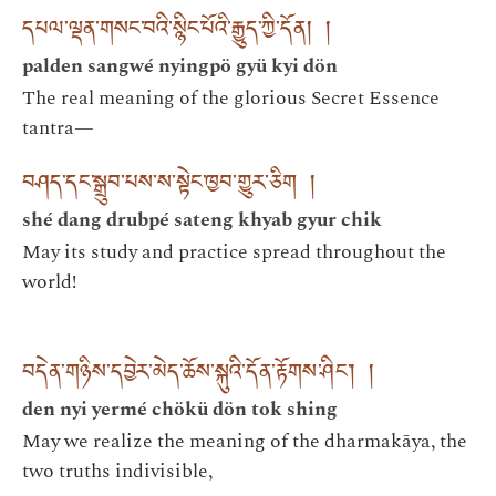
དཔལ་ལྡན་གསང་བའི་སྙིང་པོའི་རྒྱུད་ཀྱི་དོན། །
palden sangwé nyingpö gyü kyi dön
The real meaning of the glorious Secret Essence
tantra—
བཤད་དང་སྒྲུབ་པས་ས་སྟེང་ཁྱབ་གྱུར་ཅིག །
shé dang drubpé sateng khyab gyur chik
May its study and practice spread throughout the
world!
བདེན་གཉིས་དབྱེར་མེད་ཆོས་སྐུའི་དོན་རྟོགས་ཤིང་། །
den nyi yermé chökü dön tok shing
May we realize the meaning of the dharmakāya, the
two truths indivisible,