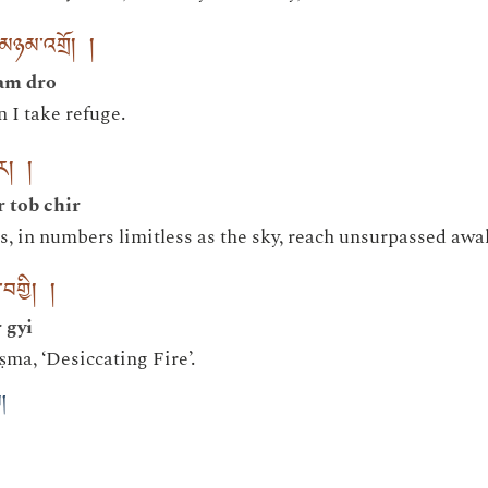
མཉམ་འགྲོ། །
am dro
 I take refuge.
ིར། །
 tob chir
ngs, in numbers limitless as the sky, reach unsurpassed aw
་བགྱི། །
 gyi
ṣma, ‘Desiccating Fire’.
།