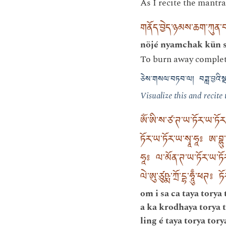
As I recite the mantra
གནོད་བྱེད་ཉམས་ཆག་ཀུན་བ
nöjé nyamchak kün s
To burn away complete
ཅེས་གསལ་བཏབ་ལ། བཟླ་བྱའི་སྔ
Visualize this and recite
ཨོཾ་ཨི་ས་ཙ་ཊ་ཡ་ཏོར་ཡ་ཏོར
ཏོར་ཡ་ཏོར་ཡ་སྭཱ་ཧཱ༔ ཨ་བྷུ
ཧཱ༔ ལ་མོན་ཊ་ཡ་ཏོར་ཡ་ཏོར་ཡ་
ལེ་ཨུ་ཙུཥྨ་ཀྲོ་དྷ་ཧཱུྃ་ཕཊ༔ 
om i sa ca taya torya 
a ka krodhaya torya t
ling é taya torya tory