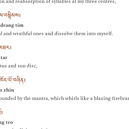
 and reabsorption of syllables at my three centres,
ྲངས་བསྟིམས༔
ndrang tim
ful and wrathful ones and dissolve them into myself.
་མཐར༔
 tar
tus and sun disc,
ོར་ལོ་བཞིན༔
o zhin
rounded by the mantra, which whirls like a blazing firebra
ོ༔
ng tro