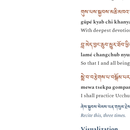
གུས་པས་སྐྱབས་མཆི་མཁའ་
güpé kyab chi khany
With deepest devotion
བླ་མེད་བྱང་ཆུབ་མྱུར་ཐོབ་ཕྱ
lamé changchub nyur
So that I and all bei
སྨེ་བ་བརྩེགས་པ་བསྒོམ་པར
mewa tsekpa gompar
I shall practice Ucchu
ཞེས་སྐྱབས་སེམས་ལན་གསུམ་རྗེས
Recite this, three times.
Visualization