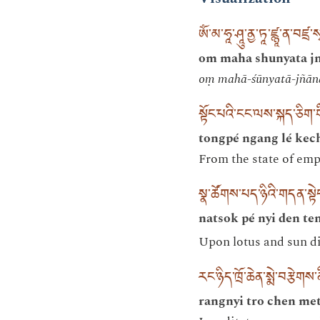
ཨོཾ་མ་ཧཱ་ཤཱུ་ནྱ་ཏཱ་ཛྙཱ་ན་བཛྲ་
om maha shunyata j
oṃ mahā-śūnyatā-jñāna
སྟོང་པའི་ངང་ལས་སྐད་ཅིག་
tongpé ngang lé kech
From the state of empt
སྣ་ཚོགས་པད་ཉིའི་གདན་སྟེང
natsok pé nyi den te
Upon lotus and sun di
རང་ཉིད་ཁྲོ་ཆེན་སྨེ་བརྩེགས་
rangnyi tro chen met