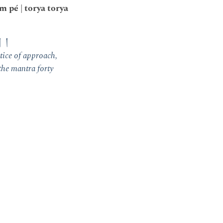
pé | torya torya
། །
ctice of approach,
the mantra forty