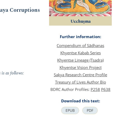
maya Corruptions
Ucchuṣma
Further information:
Compendium of Sādhanas
Khyentse Kabab Series
Khyentse Lineage (Tsadra)
Khyentse Vision Project
is as follows:
Sakya Research Centre Profile
Treasury of Lives Author Bio
BDRC Author Profiles:
P258
P638
Download this text:
EPUB
PDF