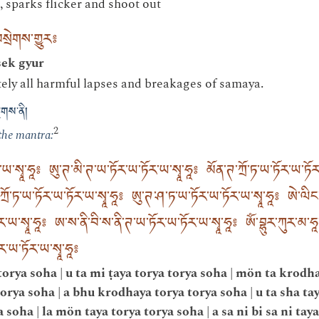
, sparks flicker and shoot out
སྲེགས་གྱུར༔
ek gyur
ly all harmful lapses and breakages of samaya.
གས་ནི།
2
 the mantra:
་ཡ་སྭཱ་ཧཱ༔ ཨུ་ཊ་མི་ཊ་ཡ་ཏོར་ཡ་ཏོར་ཡ་སྭཱ་ཧཱ༔ མོན་ཊ་ཀྲོ་ཏ་ཡ་ཏོར་ཡ་ཏོར
་ཀྲོ་ཏ་ཡ་ཏོར་ཡ་ཏོར་ཡ་སྭཱ་ཧཱ༔ ཨུ་ཊ་ཤ་ཏ་ཡ་ཏོར་ཡ་ཏོར་ཡ་སྭཱ་ཧཱ༔ ཨེ་ལིང
སྭཱ་ཧཱ༔ ཨ་ས་ནི་བི་ས་ནི་ཊ་ཡ་ཏོར་ཡ་ཏོར་ཡ་སྭཱ་ཧཱ༔ ཨོཾ་བྷུར་ཀུར་མ་ཧཱ་པྲ་
ཏོར་ཡ་ཏོར་ཡ་སྭཱ་ཧཱ༔
torya soha | u ta mi ṭaya torya torya soha | mön ta krodha
orya soha | a bhu krodhaya torya torya soha | u ta sha tay
a soha | la mön taya torya torya soha | a sa ni bi sa ni tay