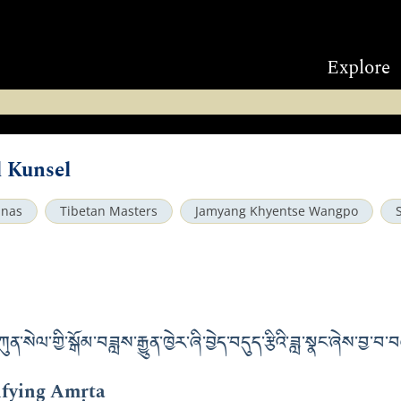
Explore
 Kunsel
anas
Tibetan Masters
Jamyang Khyentse Wangpo
སེལ་གྱི་སྒོམ་བཟླས་རྒྱུན་ཁྱེར་ཞི་བྱེད་བདུད་རྩིའི་ཟླ་སྣང་ཞེས་བྱ་བ
ifying Amṛta