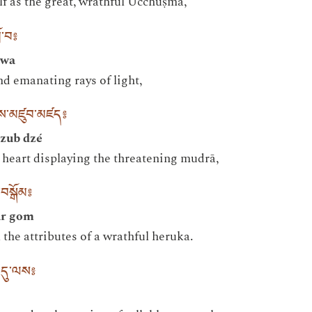
f as the great, wrathful Ucchuṣma,
ོ་བ༔
owa
nd emanating rays of light,
གས་མཛུབ་མཛད༔
dzub dzé
heart displaying the threatening mudrā,
་བསྒོམ༔
ar gom
the attributes of a wrathful heruka.
འདུ་ལས༔