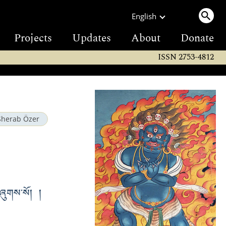
English
Projects
Updates
About
Donate
ISSN 2753-4812
Sherab Özer
་བཞུགས་སོ། །