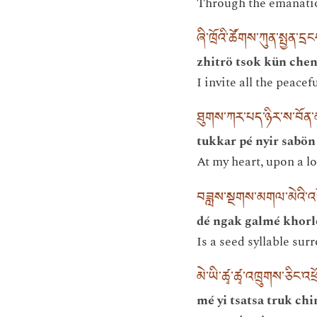
Through the emanation
ཞི་ཁྲོའི་ཚོགས་ཀུན་སྤྱན་ད
zhitrö tsok kün che
I invite all the peace
ཐུགས་ཀར་པད་ཉིར་ས་བོན
tukkar pé nyir sabön
At my heart, upon a lo
བཟླས་སྔགས་མགལ་མེའི་འཁ
dé ngak galmé khorl
Is a seed syllable sur
མེ་ཡི་ཚྭ་ཚྭ་འཁྲུགས་ཅིང་འཕྲ
mé yi tsatsa truk chi