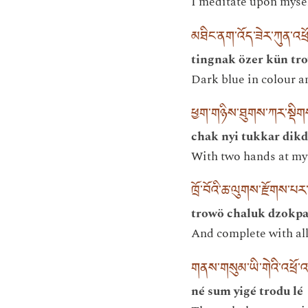
I meditate upon mysel
མཐིང་ནག་འོད་ཟེར་ཀུན་འཕྲ
tingnak özer kün tr
Dark blue in colour a
ཕྱག་གཉིས་ཐུགས་ཀར་སྡི
chak nyi tukkar dik
With two hands at my 
ཁྲོ་བོའི་ཆ་ལུགས་རྫོགས་པར
trowö chaluk dzokp
And complete with all 
གནས་གསུམ་ཡི་གེའི་འཕྲོ་
né sum yigé trodu lé