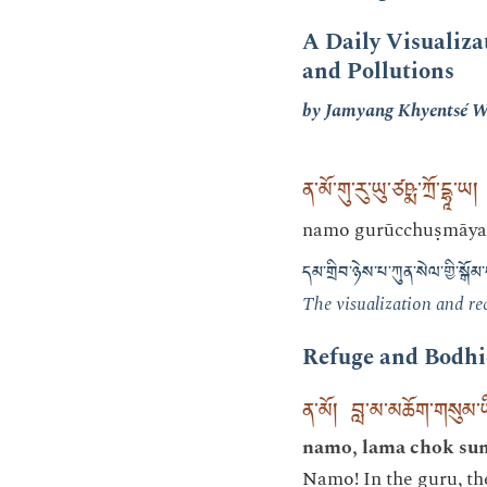
A Daily Visualiza
and Pollutions
by Jamyang Khyentsé 
ན་མོ་གུ་རུ་ཡུ་ཙཥྨ་ཀྲོ་དྷཱ་ཡ།
namo gurūcchuṣmāya
དམ་གྲིབ་ཉེས་པ་ཀུན་སེལ་གྱི་སྒོམ
The visualization and rec
Refuge and Bodhi
ན་མོ། བླ་མ་མཆོག་གསུམ་
namo, lama chok su
Namo! In the guru, th