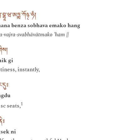
སྭ་བྷཱ་ཝ་ཨཏྨ་ཀོ྅་ཧཾ།
nana benza sobhava emako hang
-vajra-svabhāvātmako ’ham ||
གིས།
ik gi
iness, instantly,
་དུ༔
ngdu
1
sc seats,
ནི༔
sek ni