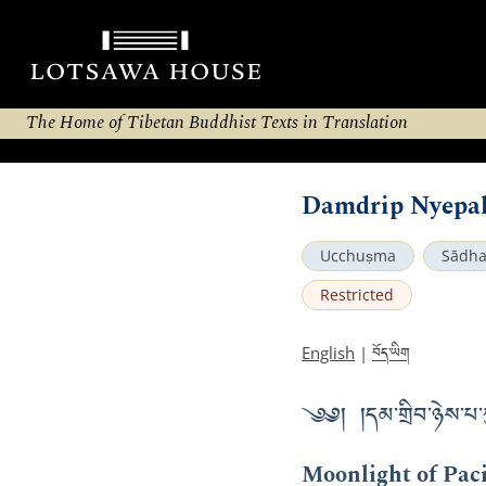
The Home of Tibetan Buddhist Texts in Translation
Damdrip Nyepal
Ucchuṣma
Sādh
Restricted
བོད་ཡིག
English
|
༄༅། །དམ་གྲིབ་ཉེས་པ་ཀུན་
Moonlight of Pac