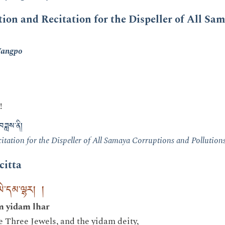
tion and Recitation for the Dispeller of All Sa
Wangpo
!
་བཟླས་ནི།
itation for the Dispeller of All Samaya Corruptions and Pollutions 
citta
ཡི་དམ་ལྷར། །
m yidam lhar
e Three Jewels, and the yidam deity,