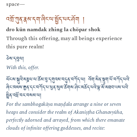
space—
འགྲོ་ཀུན་རྣམ་དག་ཞིང་ལ་སྤྱོད་པར་ཤོག །
dro kün namdak zhing la chöpar shok
Through this offering, may all beings experience
this pure realm!
ཅེས་དབུལ།
With this, offer.
ལོངས་སྐུའི་མཎྜལ་ལ་ཚོམ་བུ་དགུའམ་བདུན་བཀོད་ལ། འོག་མིན་སྟུག་པོ་བཀོད་པའི་
ཞིང་ཁམས་རྒྱན་དང་བཀོད་པ་ཕུན་སུམ་ཚོགས་ཤིང་མཆོད་པའི་ལྷ་མོ་མཐའ་ཡས་པའི་
སྤྲིན་འཕྲོ་བར་བསམ་ལ།
For the sambhogakāya maṇḍala arrange a nine or seven
heaps and consider the realm of Akaniṣṭha Ghanavyūha,
perfectly adorned and arrayed, from which there emanate
clouds of infinite offering goddesses, and recite: