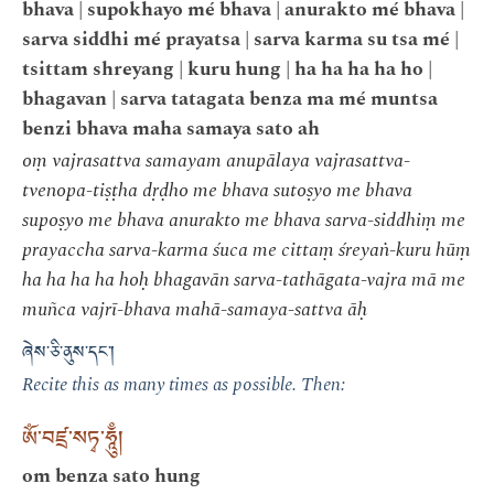
bhava | supokhayo mé bhava | anurakto mé bhava |
sarva siddhi mé prayatsa | sarva karma su tsa mé |
tsittam shreyang | kuru hung | ha ha ha ha ho |
bhagavan | sarva tatagata benza ma mé muntsa
benzi bhava maha samaya sato ah
oṃ vajrasattva samayam anupālaya vajrasattva-
tvenopa-tiṣṭha dṛḍho me bhava sutoṣyo me bhava
supoṣyo me bhava anurakto me bhava sarva-siddhiṃ me
prayaccha sarva-karma śuca me cittaṃ śreyaṅ-kuru hūṃ
ha ha ha ha hoḥ bhagavān sarva-tathāgata-vajra mā me
muñca vajrī-bhava mahā-samaya-sattva āḥ
ཞེས་ཅི་ནུས་དང་།
Recite this as many times as possible. Then:
ཨོཾ་བཛྲ་སཏྭ་ཧཱུྃ།
om benza sato hung