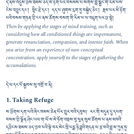
དེ་ནས་འདུས་བྱས་ཐམས་ཅད་མི་རྟག་པར་བསམས་པ་སོགས་བློ་སྦྱོང་གི་རིམ་པས་
ངེས་འབྱུང་དང་། སྙིང་རྗེ་དང་། དད་པ་ཤུགས་དྲག་ཏུ་བསྐྱེད་ཅིང་། རྣམ་པར་མི་རྟོག་
པའི་བསམ་གཏན་གྱི་ངང་ནས་ཚོགས་བསག་གི་རིམ་པ་ལ་འཇུག་པར་བྱ་སྟེ།
Then by applying the stages of mind training, such as
considering how all conditioned things are impermanent,
generate renunciation, compassion, and intense faith. When
you arise from an experience of non-conceptual
concentration, apply yourself to the stages of gathering the
accumulations.
དེ་ལ་དང་པོ་སྐྱབས་སུ་འགྲོ་བ་ནི།
1. Taking Refuge
ས་ཕྱོགས་དག་པའི་ཞིང་ཁམས་ཆེན་པོར་གྱུར་བའི་དབུས། རང་གི་མདུན་དུ་དཔག་
བསམ་གྱི་ལྗོན་ཤིང་ཡལ་ག་ལོ་མ་མེ་ཏོག་འབྲས་བུ་ཕུན་སུམ་ཚོགས་པ་ནམ་མཁའི་
དབྱིངས་ཐམས་ཅད་ཁྱབ་པའི་ལྟེ་བར་སེང་ཁྲི་པདྨ་ཉི་ཟླའི་གདན་ལ་རྩ་བའི་བླ་མ་ཀུན་ཏུ་