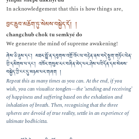
In acknowledgement that this is how things are,
བྱང་ཆུབ་མཆོག་ཏུ་སེམས་བསྐྱེད་དོ། །
changchub chok tu semkyé do
We generate the mind of supreme awakening!
ཞེས་ཅི་ནུས་དང་། མཐར་སྤྲོ་ན་དབུགས་འགྲོ་འོང་ལ་བརྟེན་ནས་བདེ་སྡུག་གཏོང་ལེན་
གྱི་དམིགས་པ་དང་། འཁོར་གསུམ་རང་བཞིན་མེད་པར་ཤེས་པའི་དོན་དམ་སེམས་
བསྐྱེད་ཀྱི་ངང་དུ་མཉམ་པར་གཞག །
Repeat this as many times as you can. At the end, if you
wish, you can visualize tonglen—the ‘sending and receiving’
of happiness and suffering based on the exhalation and
inhalation of breath. Then, recognizing that the three
spheres are devoid of true reality, settle in an experience of
ultimate bodhicitta.