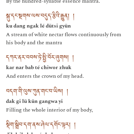
By the hundred-syllable essence mantra.
སྐུ་དང་སྔགས་ལས་བདུད་རྩིའི་རྒྱུན། །
ku dang ngak lé dütsi gyün
A stream of white nectar flows continuously from
his body and the mantra
དཀར་ནར་བབས་ཏེ་སྤྱི་བོར་ཞུགས། །
kar nar bab té chiwor zhuk
And enters the crown of my head.
བདག་གི་ལུས་ཀུན་གང་བ་ཡིས། །
dak gi lü kün gangwa yi
Filling the whole interior of my body,
སྡིག་སྒྲིབ་དག་ནས་ཤེལ་དགོང་ལྟར། །