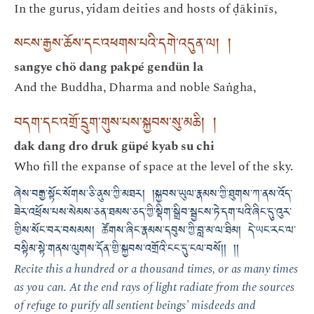
In the gurus, yidam deities and hosts of ḍākinīs,
སངས་རྒྱས་ཆོས་དང་འཕགས་པའི་དགེ་འདུན་ལ། །
sangye chö dang pakpé gendün la
And the Buddha, Dharma and noble Saṅgha,
བདག་དང་འགྲོ་དྲུག་གུས་པས་སྐྱབས་སུ་མཆི། །
dak dang dro druk güpé kyab su chi
Who fill the expanse of space at the level of the sky.
ཞེས་བརྒྱ་སྟོང་སོགས་ཅི་ནུས་ཀྱི་མཐར། །སྐྱབས་ཡུལ་རྣམས་ཀྱི་ཐུགས་ཀ་ནས་འོད་
ཟེར་འཕྲོས་པས་སེམས་ཅན་ཐམས་ཅད་ཀྱི་སྡིག་སྒྲིབ་སྦྱངས་ཏེ་དག་པའི་ཞིང་དུ་འུར་
གྱིས་སོང་བར་བསམས། ཚོགས་ཞིང་རྣམས་དབུས་ཀྱི་བླ་མ་ལ་ཐིམ། དེ་ཡང་རང་ལ་
བསྟིམ་སྟེ་གནས་ལུགས་དོན་གྱི་སྐྱབས་འགྲོའི་ངང་དུ་ངལ་བསོ།། །།
Recite this a hundred or a thousand times, or as many times
as you can. At the end rays of light radiate from the sources
of refuge to purify all sentient beings’ misdeeds and