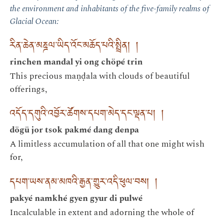
the environment and inhabitants of the five-family realms of
Glacial Ocean:
རིན་ཆེན་མཎྜལ་ཡིད་འོང་མཆོད་པའི་སྤྲིན། །
rinchen mandal yi ong chöpé trin
This precious maṇḍala with clouds of beautiful
offerings,
འདོད་དགུའི་འབྱོར་ཚོགས་དཔག་མེད་དང་ལྡན་པ། །
dögü jor tsok pakmé dang denpa
A limitless accumulation of all that one might wish
for,
དཔག་ཡས་ནམ་མཁའི་རྒྱན་གྱུར་འདི་ཕུལ་བས། །
pakyé namkhé gyen gyur di pulwé
Incalculable in extent and adorning the whole of