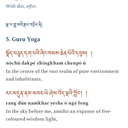
With this, offer.
ལྔ་པ་བླ་མའི་རྣལ་འབྱོར་ནི།
5. Guru Yoga
སྣོད་བཅུད་དག་པའི་ཞིང་ཁམས་ཆེན་པོའི་དབུས། །
nöchü dakpé zhingkham chenpö ü
In the centre of the vast realm of pure environment
and inhabitants,
རང་མདུན་ནམ་མཁར་ཡེ་ཤེས་འོད་ལྔའི་ཀློང་། །
rang dün namkhar yeshe ö ngé long
In the sky before me, amidst an expanse of five-
coloured wisdom light,