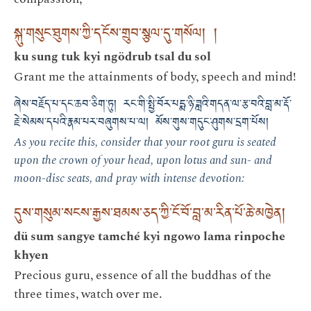
སྐུ་གསུང་ཐུགས་ཀྱི་དངོས་གྲུབ་སྩལ་དུ་གསོལ། །
ku sung tuk kyi ngödrub tsal du sol
Grant me the attainments of body, speech and mind!
ཞེས་བརྗོད་པ་དང་ཆབ་ཅིག་ཏུ། རང་གི་སྤྱི་བོར་པདྨ་ཉི་ཟླའི་གདན་ལ་རྩ་བའི་བླ་མ་རྡོ་
རྗེ་སེམས་དཔའི་རྣམ་པར་བཞུགས་པ་ལ། མོས་གུས་གདུང་ཤུགས་དྲག་པོས།
As you recite this, consider that your root guru is seated
upon the crown of your head, upon lotus and sun- and
moon-disc seats, and pray with intense devotion:
དུས་གསུམ་སངས་རྒྱས་ཐམས་ཅད་ཀྱི་ངོ་བོ་བླ་མ་རིན་པོ་ཆེ་མཁྱེན།
dü sum sangye tamché kyi ngowo lama rinpoche
khyen
Precious guru, essence of all the buddhas of the
three times, watch over me.