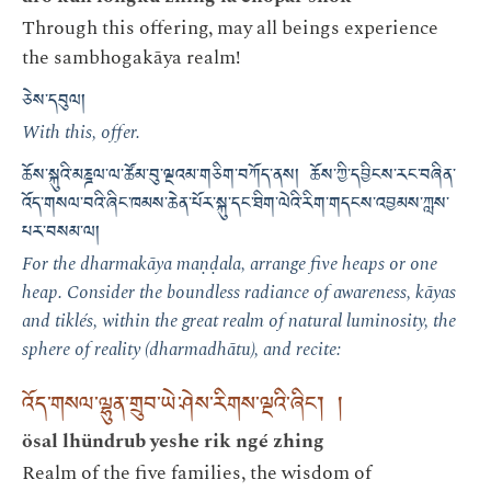
Through this offering, may all beings experience
the sambhogakāya realm!
ཅེས་དབུལ།
With this, offer.
ཆོས་སྐུའི་མཎྜལ་ལ་ཚོམ་བུ་ལྔའམ་གཅིག་བཀོད་ནས། ཆོས་ཀྱི་དབྱིངས་རང་བཞིན་
འོད་གསལ་བའི་ཞིང་ཁམས་ཆེན་པོར་སྐུ་དང་ཐིག་ལེའི་རིག་གདངས་འབྱམས་ཀླས་
པར་བསམ་ལ།
For the dharmakāya maṇḍala, arrange five heaps or one
heap. Consider the boundless radiance of awareness, kāyas
and tiklés, within the great realm of natural luminosity, the
sphere of reality (dharmadhātu), and recite:
འོད་གསལ་ལྷུན་གྲུབ་ཡེ་ཤེས་རིགས་ལྔའི་ཞིང་། །
ösal lhündrub yeshe rik ngé zhing
Realm of the five families, the wisdom of