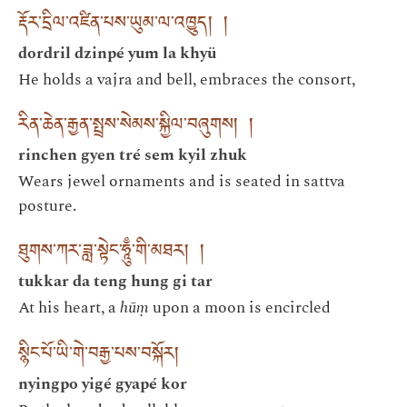
རྡོར་དྲིལ་འཛིན་པས་ཡུམ་ལ་འཁྱུད། །
dordril dzinpé yum la khyü
He holds a vajra and bell, embraces the consort,
རིན་ཆེན་རྒྱན་སྤྲས་སེམས་སྐྱིལ་བཞུགས། །
rinchen gyen tré sem kyil zhuk
Wears jewel ornaments and is seated in sattva
posture.
ཐུགས་ཀར་ཟླ་སྟེང་ཧཱུྃ་གི་མཐར། །
tukkar da teng hung gi tar
At his heart, a
hūṃ
upon a moon is encircled
སྙིང་པོ་ཡི་གེ་བརྒྱ་པས་བསྐོར།
nyingpo yigé gyapé kor