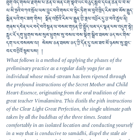
ཐུག་འོད་གསལ་རྫོགས་པ་ཆེན་པོ་མན་ངག་སྡེའི་ཡང་བཅུད་སློབ་དཔོན་ཆེན་པོ་བི་མ་
ལ་མི་ཏྲའི་བཀའ་སྲོལ་ལས་བྱུང་བའི་གསང་བ་སྙིང་ཏིག་མ་བུའི་ཁྲིད་རིམ་ཟབ་མོས་རྒྱུད་
སྨིན་པའི་གང་ཟག་གིས། སྔོན་འགྲོའི་རིམ་པ་རྒྱུན་གྱི་རྣལ་འབྱོར་དུ་བྱ་བའི་ཚུལ་ནི།
གནས་དབེན་པར་བདེ་བའི་སྟན་ལ་བསམ་གཏན་གྱི་སྤྱོད་ལམ་དང་ལྡན་པས་འདུག་སྟེ།
རླུང་རོ་དགུ་ཕྲུགས་སམ་སུམ་ཕྲུགས་སུ་བསལ་བས་སྡིག་སྒྲིབ་ཐམས་ཅད་སང་གིས་
དག་པར་བསམས་ལ། སེམས་ཅན་ཐམས་ཅད་ཀྱི་དོན་དུ་ལམ་ཟབ་མོ་ཉམས་སུ་བླང་
བར་བགྱིའོ་སྙམ་པས། །
What follows is a method of applying the phases of the
preliminary practice as a regular daily yoga for an
individual whose mind-stream has been ripened through
the profound instructions of the Secret Mother and Child
Heart-Essence, originating from the oral tradition of the
great teacher Vimalamitra. This distils the pith instructions
of the Clear Light Great Perfection, the single ultimate path
taken by all the buddhas of the three times. Seated
comfortably in an isolated location and conducting yourself
in a way that is conducive to samādhi, dispel the stale air