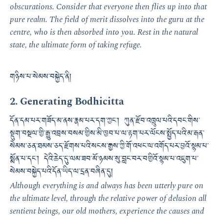
obscurations. Consider that everyone then flies up into that
pure realm. The field of merit dissolves into the guru at the
centre, who is then absorbed into you. Rest in the natural
state, the ultimate form of taking refuge.
གཉིས་པ་སེམས་བསྐྱེད་ནི།
2. Generating Bodhicitta
དོན་དམ་པར་གཟོད་མ་ནས་རྣམ་པར་དག་ཀྱང་། ཀུན་རྫོབ་འཁྲུལ་པའི་དབང་གིས་
སྡུག་བསྔལ་གྱི་རྒྱུ་འབྲས་བསམ་གྱིས་མི་ཁྱབ་པ་ལ་རྟག་པར་ལོངས་སྤྱོད་པའི་མ་རྒན་
སེམས་ཅན་ཐམས་ཅད་རྫོགས་པའི་སངས་རྒྱས་ཀྱི་གོ་འཕང་ལ་འགོད་པར་བྱའོ་སྙམ་པ་
སྨོན་པ་དང་། དེའི་ཆེད་དུ་ལམ་ཟབ་མོ་ཉམས་སུ་བླང་བར་བགྱིའོ་སྙམ་པ་འཇུག་པ་
སེམས་བསྐྱེད་པའི་དོན་ཡིད་ལ་དྲན་བཞིན་དུ།
Although everything is and always has been utterly pure on
the ultimate level, through the relative power of delusion all
sentient beings, our old mothers, experience the causes and