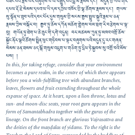
བཟང་པོའི་རྣམ་པར་བཞུགས་པ་ལ་བརྒྱུད་པའི་བླ་མ་རྣམས་དང་། མདུན་གྱི་ཡལ་གར་
དཔལ་རྡོ་རྗེ་སེམས་དཔའ་ལ་ཡི་དམ་དཀྱིལ་འཁོར་གྱི་ལྷ་ཚོགས་རྣམས་དང་། གཡས་
སུ་སྟོན་པ་ཐུབ་པའི་དབང་པོར་དུས་གསུམ་གྱི་སངས་རྒྱས་སྤྲུལ་སྐུའི་རྣམ་པ་ཅན་
རྣམས་ཀྱིས་བསྐོར་བ། རྒྱབ་ཏུ་ཆོས་དཀོན་མཆོག་གླེགས་བམ་བྲག་རི་བརྩེགས་པ་ལྟ་
བུ། གཡོན་ཏུ་ཐེག་པ་ཆེ་ཆུང་གི་དགེ་འདུན། བར་མཚམས་ཀུན་ཏུ་མཁའ་འགྲོ་ཆོས་
སྐྱོང་ནོར་ལྷའི་ཚོགས་སྤྲིན་ཕུང་གཏིབས་པ་ལྟར་བཞུགས་པའི་མདུན་དུ་རང་གཞན་
སེམས་ཅན་ཐམས་ཅད་སྒོ་གསུམ་འཇུག་པ་གཅིག་ཏུ་དྲིལ་ཏེ་སྐྱབས་སུ་འགྲོ་བའི་མོས་
པས། །
In this, for taking refuge, consider that your environment
becomes a pure realm, in the centre of which there appears
before you a wish-fulfilling tree with abundant branches,
leaves, flowers and fruit extending throughout the whole
expanse of space. At it heart, upon a lion throne, lotus and
sun- and moon-disc seats, your root guru appears in the
form of Samantabhadra together with the gurus of the
lineage. On the front branch are glorious Vajrasattva and
the deities of the maṇḍalas of yidams. To the right is the