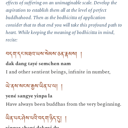
effects of suffering on an unimaginable scale. Develop the
aspiration to establish them all at the level of perfect
buddhahood. Then as the bodhicitta of application
consider that to that end you will take this profound path to
heart. While keeping the meaning of bodhicitta in mind,
recite:
བདག་དང་མཐའ་ཡས་སེམས་ཅན་རྣམས། །
dak dang tayé semchen nam
I and other sentient beings, infinite in number,
ཡེ་ནས་སངས་རྒྱས་ཡིན་པ་ལ། །
yené sangye yinpa la
Have always been buddhas from the very beginning.
ཡིན་པར་ཤེས་པའི་བདག་ཉིད་དུ། །
yinpar shepé daknyi du