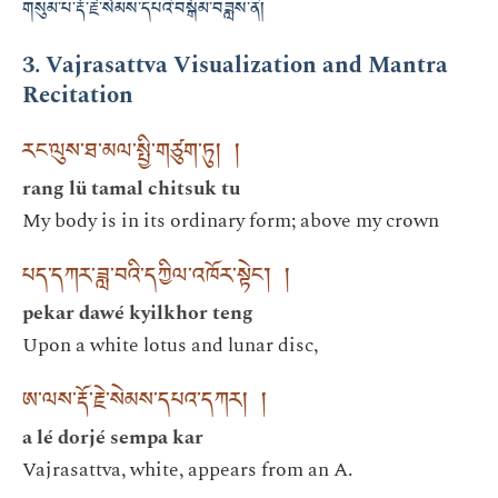
གསུམ་པ་རྡོ་རྗེ་སེམས་དཔའི་བསྒོམ་བཟླས་ནི།
3. Vajrasattva Visualization and Mantra
Recitation
རང་ལུས་ཐ་མལ་སྤྱི་གཙུག་ཏུ། །
rang lü tamal chitsuk tu
My body is in its ordinary form; above my crown
པད་དཀར་ཟླ་བའི་དཀྱིལ་འཁོར་སྟེང་། །
pekar dawé kyilkhor teng
Upon a white lotus and lunar disc,
ཨ་ལས་རྡོ་རྗེ་སེམས་དཔའ་དཀར། །
a lé dorjé sempa kar
Vajrasattva, white, appears from an A.