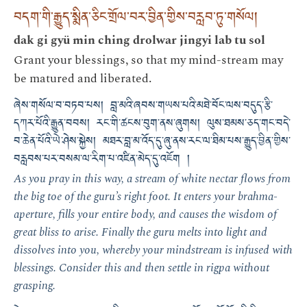
བདག་གི་རྒྱུད་སྨིན་ཅིང་གྲོལ་བར་བྱིན་གྱིས་བརླབ་ཏུ་གསོལ།
dak gi gyü min ching drolwar jingyi lab tu sol
Grant your blessings, so that my mind-stream may
be matured and liberated.
ཞེས་གསོལ་བ་བཏབ་པས། བླ་མའི་ཞབས་གཡས་པའི་མཐེ་བོང་ལས་བདུད་རྩི་
དཀར་པོའི་རྒྱུན་བབས། རང་གི་ཚངས་བུག་ནས་ཞུགས། ལུས་ཐམས་ཅད་གང་བདེ་
བ་ཆེན་པོའི་ཡེ་ཤེས་སྐྱེས། མཐར་བླ་མ་འོད་དུ་ཞུ་ནས་རང་ལ་ཐིམ་པས་རྒྱུད་བྱིན་གྱིས་
བརླབས་པར་བསམ་ལ་རིག་པ་འཛིན་མེད་དུ་འཇོག །
As you pray in this way, a stream of white nectar flows from
the big toe of the guru’s right foot. It enters your brahma-
aperture, fills your entire body, and causes the wisdom of
great bliss to arise. Finally the guru melts into light and
dissolves into you, whereby your mindstream is infused with
blessings. Consider this and then settle in rigpa without
grasping.