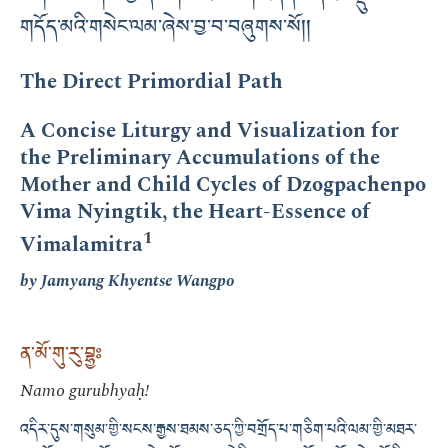
གདོད་མའི་གསེང་ལམ་ཞེས་བྱ་བ་བཞུགས་སོ།།
The Direct Primordial Path
A Concise Liturgy and Visualization for
the Preliminary Accumulations of the
Mother and Child Cycles of Dzogpachenpo
Vima Nyingtik, the Heart-Essence of
1
Vimalamitra
by Jamyang Khyentse Wangpo
ན་མོ་གུ་རུ་བྷྱཿ
Namo gurubhyaḥ!
འདིར་དུས་གསུམ་གྱི་སངས་རྒྱས་ཐམས་ཅད་ཀྱི་བགྲོད་པ་གཅིག་པའི་ལམ་གྱི་མཐར་