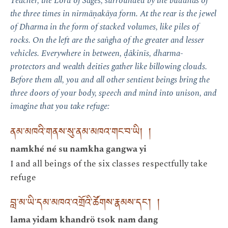
Teacher, the Lord of Sages, surrounded by the buddhas of
the three times in nirmāṇakāya form. At the rear is the jewel
of Dharma in the form of stacked volumes, like piles of
rocks. On the left are the saṅgha of the greater and lesser
vehicles. Everywhere in between, ḍākinīs, dharma-
protectors and wealth deities gather like billowing clouds.
Before them all, you and all other sentient beings bring the
three doors of your body, speech and mind into unison, and
imagine that you take refuge:
ནམ་མཁའི་གནས་སུ་ནམ་མཁའ་གང་བ་ཡི། །
namkhé né su namkha gangwa yi
I and all beings of the six classes respectfully take
refuge
བླ་མ་ཡི་དམ་མཁའ་འགྲོའི་ཚོགས་རྣམས་དང་། །
lama yidam khandrö tsok nam dang