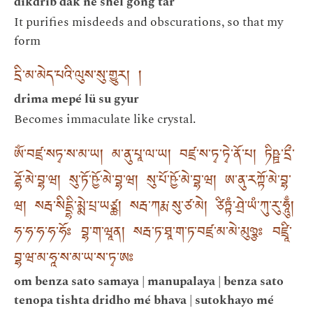
dikdrib dak né shel gong tar
It purifies misdeeds and obscurations, so that my
form
དྲི་མ་མེད་པའི་ལུས་སུ་གྱུར། །
drima mepé lü su gyur
Becomes immaculate like crystal.
ཨོཾ་བཛྲ་སཏྭ་ས་མ་ཡ། མ་ནུ་པཱ་ལ་ཡ། བཛྲ་ས་ཏྭ་ཏྭེ་ནོ་པ། ཏིཥྛ་དྲྀ་
ཌྷོ་མེ་བྷ་ཝ། སུ་ཏོ་ཥྱོ་མེ་བྷ་ཝ། སུ་པོ་ཥྱོ་མེ་བྷ་ཝ། ཨ་ནུ་རཀྟོ་མེ་བྷ་
ཝ། སརྦ་སིདྡྷི་མྨེ་པྲ་ཡཙྪ། སརྦ་ཀརྨ་སུ་ཙ་མེ། ཙིཏྟཾ་ཤྲེ་ཡཾ་ཀུ་རུ་ཧཱུྃ།
ཧ་ཧ་ཧ་ཧ་ཧོཿ བྷ་ག་ཝཱན། སརྦ་ཏ་ཐཱ་ག་ཏ་བཛྲ་མ་མེ་མུཉྩཿ བཛྲཱི་
བྷ་ཝ་མ་ཧཱ་ས་མ་ཡ་ས་ཏྭ་ཨཿ
om benza sato samaya | manupalaya | benza sato
tenopa tishta dridho mé bhava | sutokhayo mé