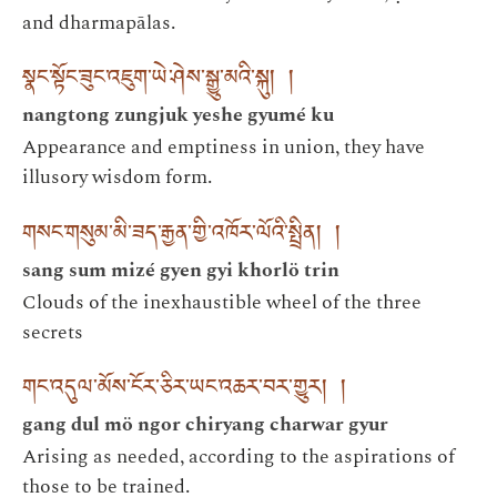
and dharmapālas.
སྣང་སྟོང་ཟུང་འཇུག་ཡེ་ཤེས་སྒྱུ་མའི་སྐུ། །
nangtong zungjuk yeshe gyumé ku
Appearance and emptiness in union, they have
illusory wisdom form.
གསང་གསུམ་མི་ཟད་རྒྱན་གྱི་འཁོར་ལོའི་སྤྲིན། །
sang sum mizé gyen gyi khorlö trin
Clouds of the inexhaustible wheel of the three
secrets
གང་འདུལ་མོས་ངོར་ཅིར་ཡང་འཆར་བར་གྱུར། །
gang dul mö ngor chiryang charwar gyur
Arising as needed, according to the aspirations of
those to be trained.