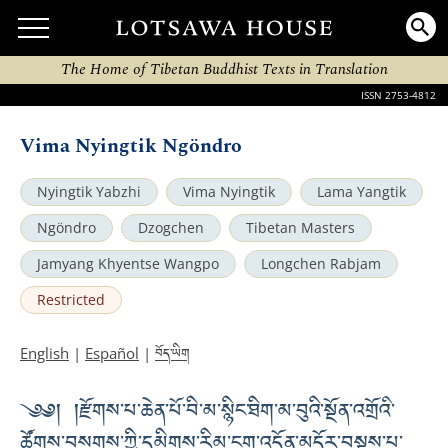
The Home of Tibetan Buddhist Texts in Translation
ISSN 2753-4812
Vima Nyingtik Ngöndro
Nyingtik Yabzhi
Vima Nyingtik
Lama Yangtik
Ngöndro
Dzogchen
Tibetan Masters
Jamyang Khyentse Wangpo
Longchen Rabjam
Restricted
བོད་ཡིག
English
|
Español
|
༄༅། །རྫོགས་པ་ཆེན་པོ་བི་མ་སྙིང་ཐིག་མ་བུའི་སྔོན་འགྲོའི་
ཚོགས་བསགས་ཀྱི་དམིགས་རིམ་ངག་འདོན་མདོར་བསྡུས་པ་