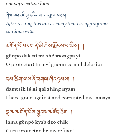
oṃ vajra sattva hūṃ
ཞེས་པའང་ཇི་ལྟར་རིགས་པ་བཟླས་མཐར།
After reciting this too as many times as appropriate,
continue with:
མགོན་པོ་བདག་ནི་མི་ཤེས་རྨོངས་པ་ཡིས། །
gönpo dak ni mi shé mongpa yi
O protector! In my ignorance and delusion
དམ་ཚིག་ལས་ནི་འགལ་ཞིང་ཉམས། །
damtsik lé ni gal zhing nyam
I have gone against and corrupted my samaya.
བླ་མ་མགོན་པོས་སྐྱབས་མཛོད་ཅིག །
lama gönpö kyab dzö chik
Guru protector, be my refuge!