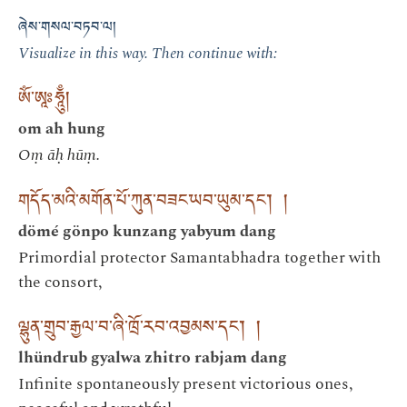
ཞེས་གསལ་བཏབ་ལ།
Visualize in this way. Then continue with:
ཨོཾ་ཨཱཿཧཱུྃ།
om ah hung
Oṃ āḥ hūṃ.
གདོད་མའི་མགོན་པོ་ཀུན་བཟང་ཡབ་ཡུམ་དང་། །
dömé gönpo kunzang yabyum dang
Primordial protector Samantabhadra together with
the consort,
ལྷུན་གྲུབ་རྒྱལ་བ་ཞི་ཁྲོ་རབ་འབྱམས་དང་། །
lhündrub gyalwa zhitro rabjam dang
Infinite spontaneously present victorious ones,