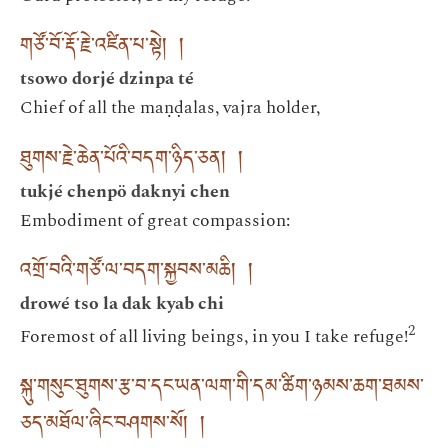
གཙོ་བོ་རྡོ་རྗེ་འཛིན་པ་སྟེ། །
tsowo dorjé dzinpa té
Chief of all the maṇḍalas, vajra holder,
ཐུགས་རྗེ་ཆེན་པོའི་བདག་ཉིད་ཅན། །
tukjé chenpö daknyi chen
Embodiment of great compassion:
འགྲོ་བའི་གཙོ་ལ་བདག་སྐྱབས་མཆི། །
drowé tso la dak kyab chi
2
Foremost of all living beings, in you I take refuge!
སྐུ་གསུང་ཐུགས་རྩ་བ་དང་ཡན་ལག་གི་དམ་ཚིག་ཉམས་ཆག་ཐམས་
ཅད་མཐོལ་ཞིང་བཤགས་སོ། །