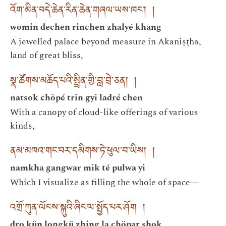
འོག་མིན་བདེ་ཆེན་རིན་ཆེན་གཞལ་ཡས་ཁང་། །
womin dechen rinchen zhalyé khang
A jewelled palace beyond measure in Akaniṣṭha,
land of great bliss,
སྣ་ཚོགས་མཆོད་པའི་སྤྲིན་གྱི་བླ་བྲེ་ཅན། །
natsok chöpé trin gyi ladré chen
With a canopy of cloud-like offerings of various
kinds,
ནམ་མཁའ་གང་བར་དམིགས་ཏེ་ཕུལ་བ་ཡིས། །
namkha gangwar mik té pulwa yi
Which I visualize as filling the whole of space—
འགྲོ་ཀུན་ལོངས་སྐུའི་ཞིང་ལ་སྤྱོད་པར་ཤོག །
dro kün longkü zhing la chöpar shok