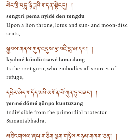
སེང་ཁྲི་པདྨ་ཉི་ཟླའི་གདན་སྟེང་དུ། །
sengtri pema nyidé den tengdu
Upon a lion throne, lotus and sun- and moon-disc
seats,
སྐྱབས་གནས་ཀུན་འདུས་རྩ་བའི་བླ་མ་དང་། །
kyabné kündü tsawé lama dang
Is the root guru, who embodies all sources of
refuge,
དབྱེར་མེད་གདོད་མའི་མགོན་པོ་ཀུན་ཏུ་བཟང་། །
yermé dömé gönpo kuntuzang
Indivisible from the primordial protector
Samantabhadra,
མཐིང་གསལ་ཞལ་གཅིག་ཕྱག་གཉིས་མཉམ་གཞག་ཅན། །