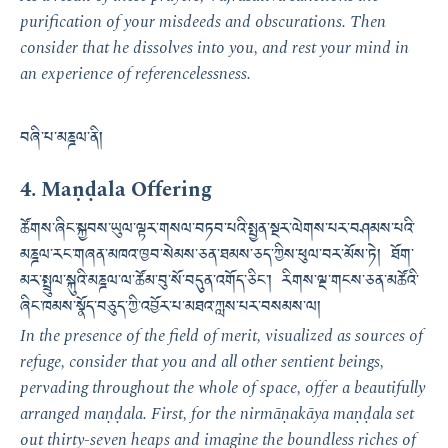
purification of your misdeeds and obscurations. Then
consider that he dissolves into you, and rest your mind in
an experience of referencelessness.
བཞི་པ་མཎྜལ་ནི།
4. Maṇḍala Offering
ཚོགས་ཞིང་སྐྱབས་ཡུལ་ལྟར་གསལ་བཏབ་པའི་སྤྱན་སྔར་ལེགས་པར་བཤམས་པའི་
མཎྜལ་རང་གཞན་མཁའ་ཁྱབ་སེམས་ཅན་ཐམས་ཅད་ཀྱིས་ཕུལ་བར་མོས་ཏེ། ཐོག་
མར་སྤྲུལ་སྐུའི་མཎྜལ་ལ་ཚོམ་བུ་སོ་བདུན་འགོད་ཅིང་། རིགས་ལྔ་གངས་ཅན་མཚོའི་
ཞིང་ཁམས་སྣོད་བཅུད་ཀྱི་འབྱོར་པ་མཐའ་ཀླས་པར་བསམས་ལ།
In the presence of the field of merit, visualized as sources of
refuge, consider that you and all other sentient beings,
pervading throughout the whole of space, offer a beautifully
arranged maṇḍala. First, for the nirmāṇakāya maṇḍala set
out thirty-seven heaps and imagine the boundless riches of