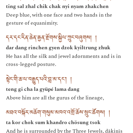
ting sal zhal chik chak nyi nyam zhakchen
Deep blue, with one face and two hands in the
gesture of equanimity.
དར་དང་རིན་ཆེན་རྒྱན་རྫོགས་སྐྱིལ་ཀྲུང་བཞུགས། །
dar dang rinchen gyen dzok kyiltrung zhuk
He has all the silk and jewel adornments and is in
cross-legged posture.
སྟེང་གི་ཆ་ལ་བརྒྱུད་པའི་བླ་མ་དང་། །
teng gi cha la gyüpé lama dang
Above him are all the gurus of the lineage,
མཐའ་བསྐོར་མཆོག་གསུམ་མཁའ་འགྲོ་ཆོས་སྲུང་ཚོགས། །
ta kor chok sum khandro chösung tsok
And he is surrounded by the Three Jewels, ḍākinīs