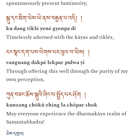
spontaneously present luminosity,
སྐུ་དང་ཐིག་ལེས་ཡེ་ནས་བརྒྱན་པ་འདི། །
ku dang tiklé yené gyenpa di
Timelessly adorned with the kāyas and tiklés,
རང་སྣང་དག་པས་ལེགས་པར་ཕུལ་བ་ཡིས། །
rangnang dakpé lekpar pulwa yi
Through offering this well through the purity of my
own perception,
ཀུན་བཟང་ཆོས་སྐུའི་ཞིང་ལ་སྤྱོད་པར་ཤོག །
kunzang chökü zhing la chöpar shok
May everyone experience the dharmakāya realm of
Samantabhadra!
ཅེས་དབུལ།