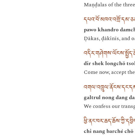
Maṇḍalas of the three
དཔའ་བོ་མཁའ་འགྲོ་དམ་ཅན
pawo khandro damc
Ḍākas, ḍākinīs, and 
འདིར་གཤེགས་ལོངས་སྤྱོད་
dir shek longchö tso
Come now, accept thes
འགལ་འཁྲུལ་ནོངས་དང་
galtrul nong dang d
We confess our trans
ཕྱི་ནང་བར་ཆད་ཆོས་ཀྱི་དབྱི
chi nang barché chö 