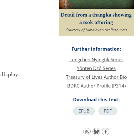
Detail from a thangka showing
a tsok offering
Courtesy of Himalayan Art Resources
Further information:
Longchen Nyingtik Series
Yönten Dzö Series
display.
Treasury of Lives Author Bio
BDRC Author Profile (P314)
Download this text:
EPUB
PDF