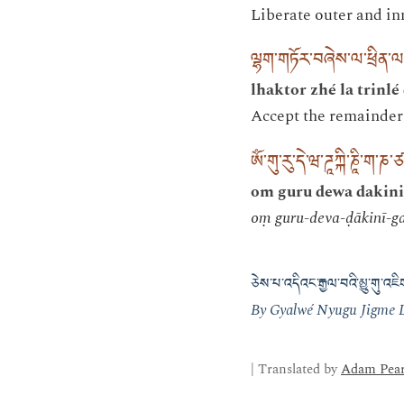
Liberate outer and in
ལྷག་གཏོར་བཞེས་ལ་ཕྲིན་
lhaktor zhé la trinlé
Accept the remainder 
ཨོཾ་གུ་རུ་དེ་ཝ་ཌཱཀྐི་ཎཱི་ག་ཎ་ཙ
om guru dewa dakini 
oṃ guru-deva-ḍākinī-ga
ཅེས་པ་འདིའང་རྒྱལ་བའི་མྱུ་གུ་འཇ
By Gyalwé Nyugu Jigme 
| Translated by
Adam Pear