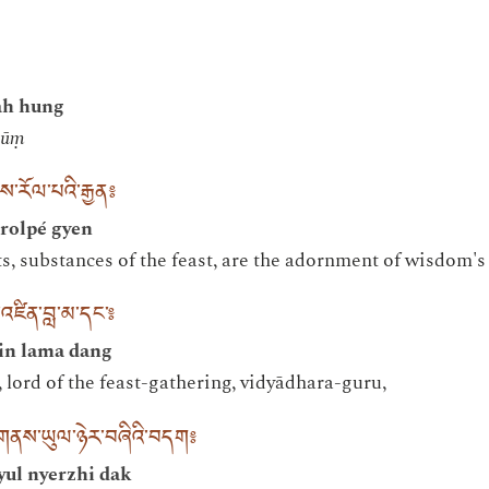
ah hung
hūṃ
ས་རོལ་པའི་རྒྱན༔
rolpé gyen
s, substances of the feast, are the adornment of wisdom's 
འཛིན་བླ་མ་དང༌༔
zin lama dang
 lord of the feast-gathering, vidyādhara-guru,
གནས་ཡུལ་ཉེར་བཞིའི་བདག༔
yul nyerzhi dak