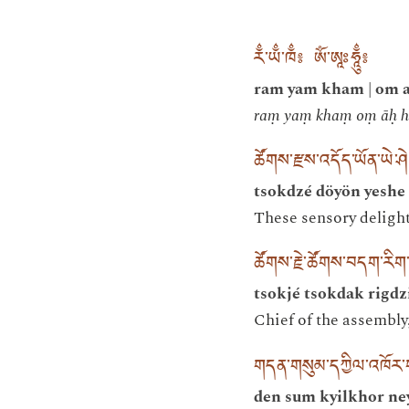
རྂ་ཡྂ་ཁྂ༔ ཨོཾ་ཨཱཿཧཱུྂ༔
ram yam kham | om 
raṃ yaṃ khaṃ oṃ āḥ 
ཚོགས་རྫས་འདོད་ཡོན་ཡེ་ཤེ
tsokdzé döyön yeshe 
These sensory delight
ཚོགས་རྗེ་ཚོགས་བདག་རིག་
tsokjé tsokdak rigd
Chief of the assembly,
གདན་གསུམ་དཀྱིལ་འཁོར་
den sum kyilkhor ne