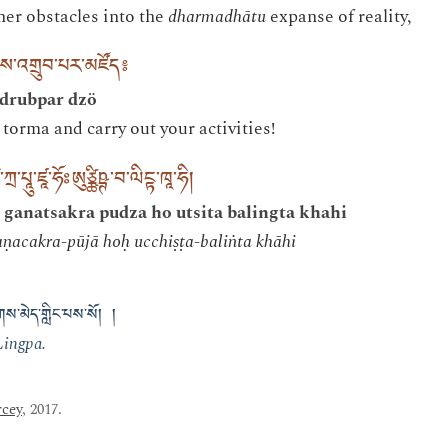
ner obstacles into the
dharmadhātu
expanse of reality,
ལས་འགྲུབ་པར་མཛོད༔
 drubpar dzö
torma and carry out your activities!
་ཀྲ་པཱུ་ཛཱ་ཧོཿཨུཙྪིཥྚ་བ་ལིངྟ་ཁཱ་ཧི།
ganatsakra pudza ho utsita balingta khahi
ṇacakra-pūjā hoḥ ucchiṣṭa-baliṅta khāhi
ིགས་མེད་གླིང་པས་སོ། །
Lingpa.
cey
, 2017.