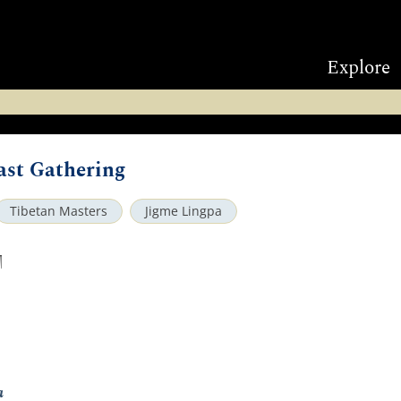
Explore
east Gathering
Tibetan Masters
Jigme Lingpa
ག
a