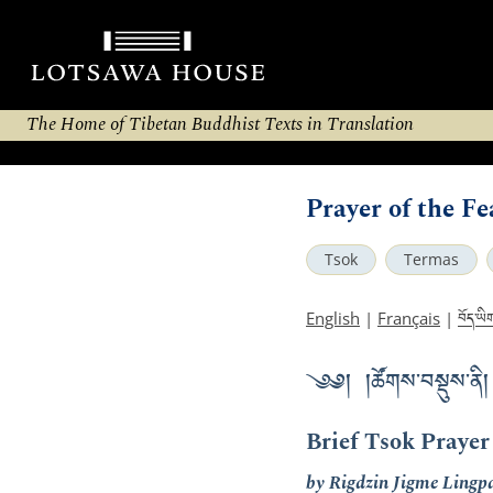
The Home of Tibetan Buddhist Texts in Translation
Prayer of the F
Tsok
Termas
བོད་ཡི
English
|
Français
|
༄༅། །ཚོགས་བསྡུས་ནི།
Brief Tsok Prayer
by Rigdzin Jigme Lingp