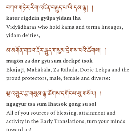
བཀའ་གཏེར་རིག་འཛིན་བརྒྱུད་པ་ཡི་དམ་ལྷ། །
kater rigdzin gyüpa yidam lha
Vidyādharas who hold kama and terma lineages,
yidam deities,
མ་མགོན་གཟའ་རྡོར་རྒྱུད་གསུམ་དྲེགས་པའི་ཚོགས། །
magön za dor gyü sum drekpé tsok
Ekajaṭī, Mahākāla, Za Rāhula, Dorje Lekpa and the
proud protectors, male, female and diverse:
སྔ་འགྱུར་རྩ་གསུམ་ལྷ་ཚོགས་དགོངས་སུ་གསོལ། །
ngagyur tsa sum lhatsok gong su sol
All of you sources of blessing, attainment and
activity in the Early Translations, turn your minds
toward us!