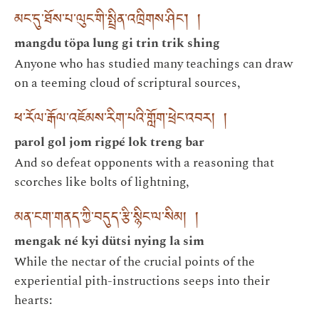
མང་དུ་ཐོས་པ་ལུང་གི་སྤྲིན་འཁྲིགས་ཤིང༌། །
mangdu töpa lung gi trin trik shing
Anyone who has studied many teachings can draw
on a teeming cloud of scriptural sources,
ཕ་རོལ་རྒོལ་འཇོམས་རིག་པའི་གློག་ཕྲེང་འབར། །
parol gol jom rigpé lok treng bar
And so defeat opponents with a reasoning that
scorches like bolts of lightning,
མན་ངག་གནད་ཀྱི་བདུད་རྩི་སྙིང་ལ་སིམ། །
mengak né kyi dütsi nying la sim
While the nectar of the crucial points of the
experiential pith-instructions seeps into their
hearts: