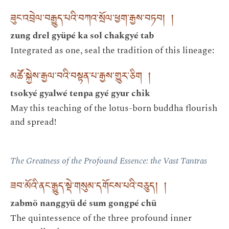
ཟུང་འབྲེལ་བརྒྱུད་པའི་བཀའ་སྲོལ་ཕྱག་རྒྱས་བཏབ། །
zung drel gyüpé ka sol chakgyé tab
Integrated as one, seal the tradition of this lineage:
མཚོ་སྐྱེས་རྒྱལ་བའི་བསྟན་པ་རྒྱས་གྱུར་ཅིག །
tsokyé gyalwé tenpa gyé gyur chik
May this teaching of the lotus-born buddha flourish
and spread!
The Greatness of the Profound Essence: the Vast Tantras
ཟབ་མོའི་ནང་རྒྱུད་སྡེ་གསུམ་དགོངས་པའི་བཅུད། །
zabmö nanggyü dé sum gongpé chü
The quintessence of the three profound inner