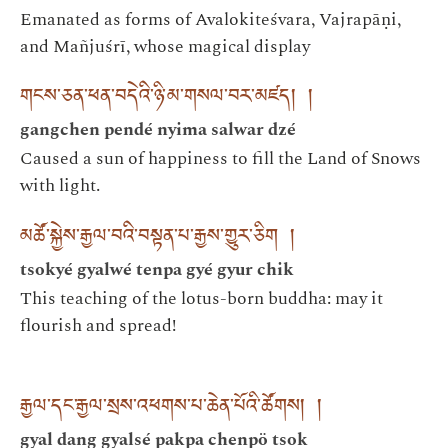
Emanated as forms of Avalokiteśvara, Vajrapāṇi,
and Mañjuśrī, whose magical display
གངས་ཅན་ཕན་བདེའི་ཉི་མ་གསལ་བར་མཛད། །
gangchen pendé nyima salwar dzé
Caused a sun of happiness to fill the Land of Snows
with light.
མཚོ་སྐྱེས་རྒྱལ་བའི་བསྟན་པ་རྒྱས་གྱུར་ཅིག །
tsokyé gyalwé tenpa gyé gyur chik
This teaching of the lotus-born buddha: may it
flourish and spread!
རྒྱལ་དང་རྒྱལ་སྲས་འཕགས་པ་ཆེན་པོའི་ཚོགས། །
gyal dang gyalsé pakpa chenpö tsok