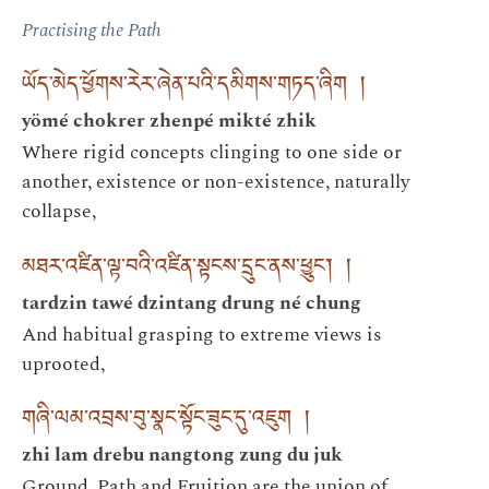
Practising the Path
ཡོད་མེད་ཕྱོགས་རེར་ཞེན་པའི་དམིགས་གཏད་ཞིག །
yömé chokrer zhenpé mikté zhik
Where rigid concepts clinging to one side or
another, existence or non-existence, naturally
collapse,
མཐར་འཛིན་ལྟ་བའི་འཛིན་སྟངས་དྲུང་ནས་ཕྱུང༌། །
tardzin tawé dzintang drung né chung
And habitual grasping to extreme views is
uprooted,
གཞི་ལམ་འབྲས་བུ་སྣང་སྟོང་ཟུང་དུ་འཇུག །
zhi lam drebu nangtong zung du juk
Ground, Path and Fruition are the union of