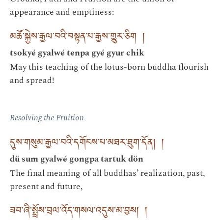
appearance and emptiness:
མཚོ་སྐྱེས་རྒྱལ་བའི་བསྟན་པ་རྒྱས་གྱུར་ཅིག །
tsokyé gyalwé tenpa gyé gyur chik
May this teaching of the lotus-born buddha flourish
and spread!
Resolving the Fruition
དུས་གསུམ་རྒྱལ་བའི་དགོངས་པ་མཐར་ཐུག་དོན། །
dü sum gyalwé gongpa tartuk dön
The final meaning of all buddhas’ realization, past,
present and future,
ཟབ་ཞི་སྤྲོས་བྲལ་འོད་གསལ་འདུས་མ་བྱས། །