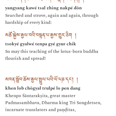
ཡང་ཡང་དཀའ་བས་བཙལ་ཞིང་བརྣག་པའི་དོན། །
yangyang kawé tsal zhing nakpé dön
Searched and strove, again and again, through
hardship of every kind:
མཚོ་སྐྱེས་རྒྱལ་བའི་བསྟན་པ་རྒྱས་གྱུར་ཅིག །
tsokyé gyalwé tenpa gyé gyur chik
So may this teaching of the lotus-born buddha
flourish and spread!
མཁན་སློབ་ཆོས་རྒྱལ་སྤྲུལ་པའི་ལོ་པཎ་དང༌། །
khen lob chögyal trulpé lo pen dang
Khenpo Śāntarakṣita, great master
Padmasambhava, Dharma king Tri Songdetsen,
incarnate translators and paṇḍitas,