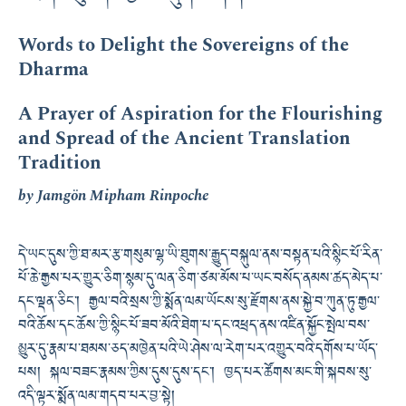
Words to Delight the Sovereigns of the
Dharma
A Prayer of Aspiration for the Flourishing
and Spread of the Ancient Translation
Tradition
by Jamgön Mipham Rinpoche
དེ་ཡང་དུས་ཀྱི་ཐ་མར་རྩ་གསུམ་ལྷ་ཡི་ཐུགས་རྒྱུད་བསྐུལ་ནས་བསྟན་པའི་སྙིང་པོ་རིན་
པོ་ཆེ་རྒྱས་པར་གྱུར་ཅིག་སྙམ་དུ་ལན་ཅིག་ཙམ་མོས་པ་ཡང་བསོད་ནམས་ཚད་མེད་པ་
དང་ལྡན་ཅིང༌། རྒྱལ་བའི་སྲས་ཀྱི་སྨོན་ལམ་ཡོངས་སུ་རྫོགས་ནས་སྐྱེ་བ་ཀུན་ཏུ་རྒྱལ་
བའི་ཆོས་དང་ཆོས་ཀྱི་སྙིང་པོ་ཟབ་མོའི་ཐེག་པ་དང་འཕྲད་ནས་འཛིན་སྐྱོང་སྤེལ་བས་
མྱུར་དུ་རྣམ་པ་ཐམས་ཅད་མཁྱེན་པའི་ཡེ་ཤེས་ལ་རེག་པར་འགྱུར་བའི་དགོས་པ་ཡོད་
པས། སྐལ་བཟང་རྣམས་ཀྱིས་དུས་དུས་དང༌། ཁྱད་པར་ཚོགས་མང་གི་སྐབས་སུ་
འདི་ལྟར་སྨོན་ལམ་གདབ་པར་བྱ་སྟེ།