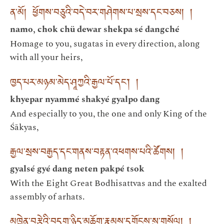
ན་མོ། ཕྱོགས་བཅུའི་བདེ་བར་གཤེགས་པ་སྲས་དང་བཅས། །
namo, chok chü dewar shekpa sé dangché
Homage to you, sugatas in every direction, along
with all your heirs,
ཁྱད་པར་མཉམ་མེད་ཤཱཀྱའི་རྒྱལ་པོ་དང༌། །
khyepar nyammé shakyé gyalpo dang
And especially to you, the one and only King of the
Śākyas,
རྒྱལ་སྲས་བརྒྱད་དང་གནས་བརྟན་འཕགས་པའི་ཚོགས། །
gyalsé gyé dang neten pakpé tsok
With the Eight Great Bodhisattvas and the exalted
assembly of arhats.
མཁྱེན་བརྩེའི་བདག་ཉིད་མཆོག་རྣམས་དགོངས་སུ་གསོལ། །