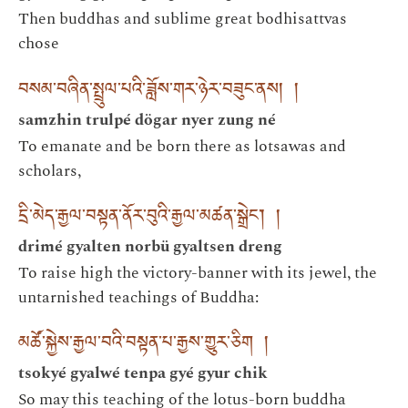
Then buddhas and sublime great bodhisattvas
chose
བསམ་བཞིན་སྤྲུལ་པའི་ཟློས་གར་ཉེར་བཟུང་ནས། །
samzhin trulpé dögar nyer zung né
To emanate and be born there as lotsawas and
scholars,
དྲི་མེད་རྒྱལ་བསྟན་ནོར་བུའི་རྒྱལ་མཚན་སྒྲེང༌། །
drimé gyalten norbü gyaltsen dreng
To raise high the victory-banner with its jewel, the
untarnished teachings of Buddha:
མཚོ་སྐྱེས་རྒྱལ་བའི་བསྟན་པ་རྒྱས་གྱུར་ཅིག །
tsokyé gyalwé tenpa gyé gyur chik
So may this teaching of the lotus-born buddha