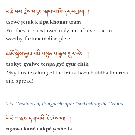
བརྩེ་བས་རྗེས་འཇུག་སྐལ་པ་ཁོ་ནར་བཀྲམ། །
tsewé jejuk kalpa khonar tram
For they are bestowed only out of love, and to
worthy, fortunate disciples:
མཚོ་སྐྱེས་རྒྱལ་བའི་བསྟན་པ་རྒྱས་གྱུར་ཅིག །
tsokyé gyalwé tenpa gyé gyur chik
May this teaching of the lotus-born buddha flourish
and spread!
The Greatness of Dzogpachenpo: Establishing the Ground
ངོ་བོ་ཀ་ནས་དག་པའི་ཡེ་ཤེས་ལ། །
ngowo kané dakpé yeshe la