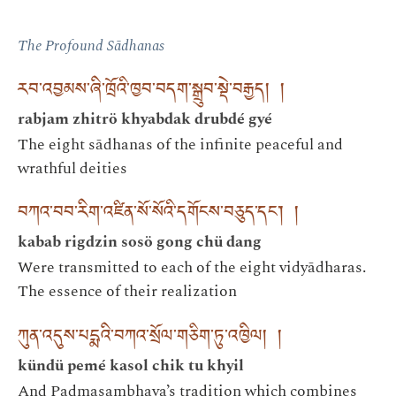
The Profound Sādhanas
རབ་འབྱམས་ཞི་ཁྲོའི་ཁྱབ་བདག་སྒྲུབ་སྡེ་བརྒྱད། །
rabjam zhitrö khyabdak drubdé gyé
The eight sādhanas of the infinite peaceful and
wrathful deities
བཀའ་བབ་རིག་འཛིན་སོ་སོའི་དགོངས་བཅུད་དང༌། །
kabab rigdzin sosö gong chü dang
Were transmitted to each of the eight vidyādharas.
The essence of their realization
ཀུན་འདུས་པདྨའི་བཀའ་སྲོལ་གཅིག་ཏུ་འཁྱིལ། །
kündü pemé kasol chik tu khyil
And Padmasambhava’s tradition which combines