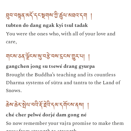
ཐུབ་བསྟན་མདོ་དང་སྔགས་ཀྱི་ཚུལ་མཐའ་དག །
tubten do dang ngak kyi tsul tadak
You were the ones who, with all of your love and
care,
གངས་ཅན་ལྗོངས་སུ་བརྩེ་བས་དྲངས་གྱུར་པ། །
gangchen jong su tsewé drang gyurpa
Brought the Buddha’s teaching and its countless
Dharma systems of sūtra and tantra to the Land of
Snows.
ཆེས་ཆེར་སྤེལ་བའི་རྡོ་རྗེའི་དམ་དགོངས་ནས། །
ché cher pelwé dorjé dam gong né
So now remember your vajra promise to make them