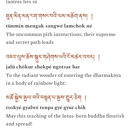
tantras lies in
ཐུན་མིན་མན་ངག་གསང་བའི་ལམ་མཆོག་ནས། །
tünmin mengak sangwé lamchok né
The uncommon pith instructions; their supreme
and secret path leads
འཇའ་ལུས་ཆོས་སྐུར་གཤེགས་པའི་ངོ་མཚར་འབར། །
jalü chökur shekpé ngotsar bar
To the radiant wonder of entering the dharmakāya
in a body of rainbow light:
མཚོ་སྐྱེས་རྒྱལ་བའི་བསྟན་པ་རྒྱས་གྱུར་ཅིག །
tsokyé gyalwé tenpa gyé gyur chik
May this teaching of the lotus-born buddha flourish
and spread!