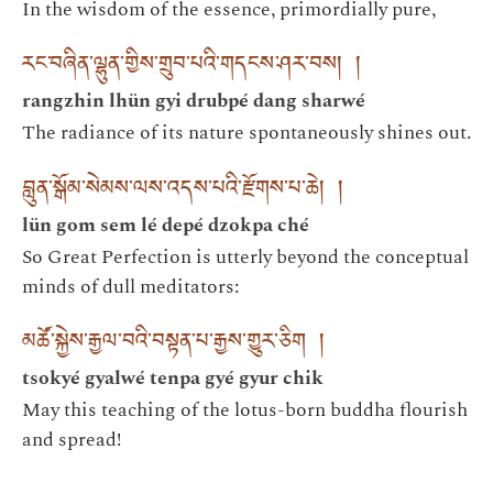
In the wisdom of the essence, primordially pure,
རང་བཞིན་ལྷུན་གྱིས་གྲུབ་པའི་གདངས་ཤར་བས། །
rangzhin lhün gyi drubpé dang sharwé
The radiance of its nature spontaneously shines out.
བླུན་སྒོམ་སེམས་ལས་འདས་པའི་རྫོགས་པ་ཆེ། །
lün gom sem lé depé dzokpa ché
So Great Perfection is utterly beyond the conceptual
minds of dull meditators:
མཚོ་སྐྱེས་རྒྱལ་བའི་བསྟན་པ་རྒྱས་གྱུར་ཅིག །
tsokyé gyalwé tenpa gyé gyur chik
May this teaching of the lotus-born buddha flourish
and spread!