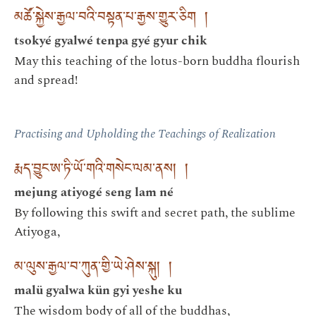
མཚོ་སྐྱེས་རྒྱལ་བའི་བསྟན་པ་རྒྱས་གྱུར་ཅིག །
tsokyé gyalwé tenpa gyé gyur chik
May this teaching of the lotus-born buddha flourish
and spread!
Practising and Upholding the Teachings of Realization
རྨད་བྱུང་ཨ་ཏི་ཡོ་གའི་གསེང་ལམ་ནས། །
mejung atiyogé seng lam né
By following this swift and secret path, the sublime
Atiyoga,
མ་ལུས་རྒྱལ་བ་ཀུན་གྱི་ཡེ་ཤེས་སྐུ། །
malü gyalwa kün gyi yeshe ku
The wisdom body of all of the buddhas,