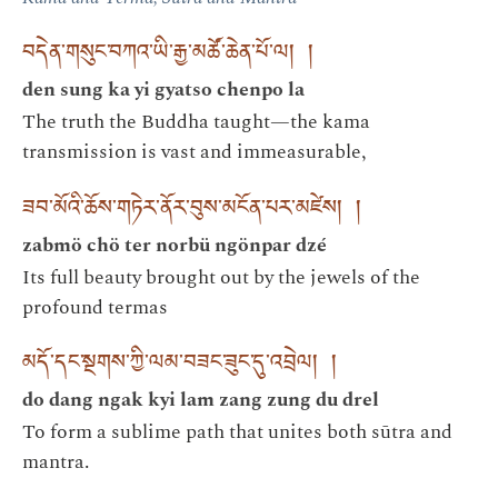
བདེན་གསུང་བཀའ་ཡི་རྒྱ་མཚོ་ཆེན་པོ་ལ། །
den sung ka yi gyatso chenpo la
The truth the Buddha taught—the kama
transmission is vast and immeasurable,
ཟབ་མོའི་ཆོས་གཏེར་ནོར་བུས་མངོན་པར་མཛེས། །
zabmö chö ter norbü ngönpar dzé
Its full beauty brought out by the jewels of the
profound termas
མདོ་དང་སྔགས་ཀྱི་ལམ་བཟང་ཟུང་དུ་འབྲེལ། །
do dang ngak kyi lam zang zung du drel
To form a sublime path that unites both sūtra and
mantra.