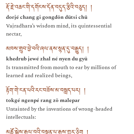
རྡོ་རྗེ་འཆང་གི་དགོངས་དོན་བདུད་རྩིའི་བཅུད། །
dorjé chang gi gongdön dütsi chü
Vajradhara’s wisdom mind, its quintessential
nectar,
མཁས་གྲུབ་བྱེ་བའི་ཞལ་ནས་སྙན་དུ་བརྒྱུད། །
khedrub jewé zhal né nyen du gyü
Is transmitted from mouth to ear by millions of
learned and realized beings,
རྟོག་གེ་ངན་པའི་རང་བཟོས་མ་བསླད་པར། །
tokgé ngenpé rang zö malepar
Untainted by the inventions of wrong-headed
intellectuals:
མཚོ་སྐྱེས་རྒྱལ་བའི་བསྟན་པ་རྒྱས་གྱུར་ཅིག །