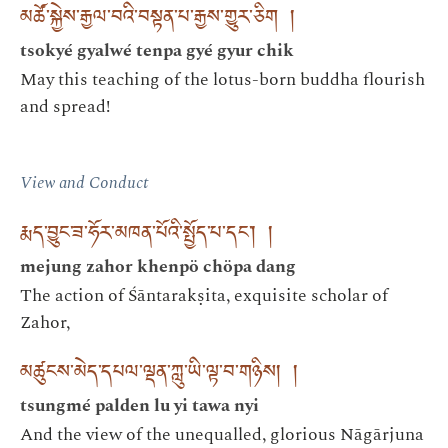
མཚོ་སྐྱེས་རྒྱལ་བའི་བསྟན་པ་རྒྱས་གྱུར་ཅིག །
tsokyé gyalwé tenpa gyé gyur chik
May this teaching of the lotus-born buddha flourish
and spread!
View and Conduct
རྨད་བྱུང་ཟ་ཧོར་མཁན་པོའི་སྤྱོད་པ་དང༌། །
mejung zahor khenpö chöpa dang
The action of Śāntarakṣita, exquisite scholar of
Zahor,
མཚུངས་མེད་དཔལ་ལྡན་ཀླུ་ཡི་ལྟ་བ་གཉིས། །
tsungmé palden lu yi tawa nyi
And the view of the unequalled, glorious Nāgārjuna