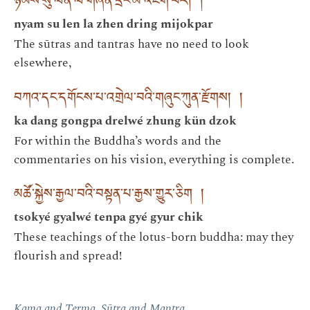
ཉམས་སུ་ལེན་ལ་གཞན་དྲིང་མི་འཇོག་པར། །
nyam su len la zhen dring mijokpar
The sūtras and tantras have no need to look
elsewhere,
བཀའ་དང་དགོངས་པ་འགྲེལ་བའི་གཞུང་ཀུན་རྫོགས། །
ka dang gongpa drelwé zhung kün dzok
For within the Buddha’s words and the
commentaries on his vision, everything is complete.
མཚོ་སྐྱེས་རྒྱལ་བའི་བསྟན་པ་རྒྱས་གྱུར་ཅིག །
tsokyé gyalwé tenpa gyé gyur chik
These teachings of the lotus-born buddha: may they
flourish and spread!
Kama and Terma, Sūtra and Mantra