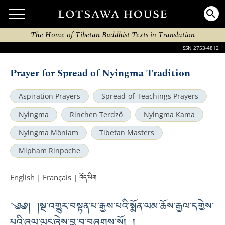
The Home of Tibetan Buddhist Texts in Translation
ISSN 2753-4812
Prayer for Spread of Nyingma Tradition
Aspiration Prayers
Spread-of-Teachings Prayers
Nyingma
Rinchen Terdzö
Nyingma Kama
Nyingma Mönlam
Tibetan Masters
Mipham Rinpoche
བོད་ཡིག
English
|
Français
|
༄༅། །སྔ་འགྱུར་བསྟན་པ་རྒྱས་པའི་སྨོན་ལམ་ཆོས་རྒྱལ་དགྱེས་
པའི་ཞལ་ལུང་ཞེས་བྱ་བ་བཞུགས་སོ། །