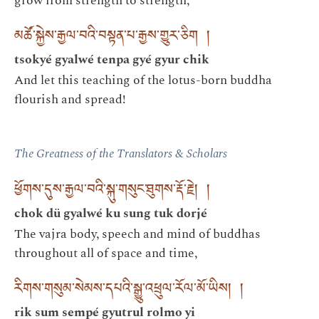
grow from strength to strength,
མཚོ་སྐྱེས་རྒྱལ་བའི་བསྟན་པ་རྒྱས་གྱུར་ཅིག །
tsokyé gyalwé tenpa gyé gyur chik
And let this teaching of the lotus-born buddha
flourish and spread!
The Greatness of the Translators & Scholars
ཕྱོགས་དུས་རྒྱལ་བའི་སྐུ་གསུང་ཐུགས་རྡོ་རྗེ། །
chok dü gyalwé ku sung tuk dorjé
The vajra body, speech and mind of buddhas
throughout all of space and time,
རིགས་གསུམ་སེམས་དཔའི་སྒྱུ་འཕྲུལ་རོལ་མོ་ཡིས། །
rik sum sempé gyutrul rolmo yi