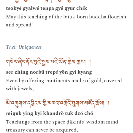
tsokyé gyalwé tenpa gyé gyur chik
May this teaching of the lotus-born buddha flourish
and spread!
Their Uniqueness
གསེར་ཞིང་ནོར་བུའི་སྤྲས་པའི་ཡོན་གྱིས་ཀྱང༌། །
ser zhing norbü trepé yön gyi kyang
Even by offering continents made of gold, covered
with jewels,
མི་འགུགས་དབྱིངས་ཀྱི་མཁའ་འགྲོའི་ཐུགས་མཛོད་ཆོས། །
miguk ying kyi khandrö tuk dzö chö
Teachings from the space ḍākinīs’ wisdom mind
treasury can never be acquired,