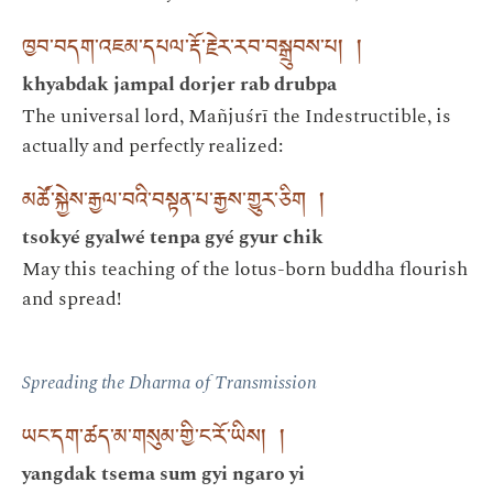
ཁྱབ་བདག་འཇམ་དཔལ་རྡོ་རྗེར་རབ་བསྒྲུབས་པ། །
khyabdak jampal dorjer rab drubpa
The universal lord, Mañjuśrī the Indestructible, is
actually and perfectly realized:
མཚོ་སྐྱེས་རྒྱལ་བའི་བསྟན་པ་རྒྱས་གྱུར་ཅིག །
tsokyé gyalwé tenpa gyé gyur chik
May this teaching of the lotus-born buddha flourish
and spread!
Spreading the Dharma of Transmission
ཡང་དག་ཚད་མ་གསུམ་གྱི་ང་རོ་ཡིས། །
yangdak tsema sum gyi ngaro yi