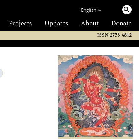
English
Projects
Updates
About
Donate
ISSN 2753-4812