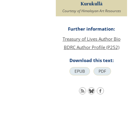
Kurukullā
Courtesy of Himalayan Art Resources
Further information:
Treasury of Lives Author Bio
BDRC Author Profile (P252)
Download this text:
EPUB
PDF