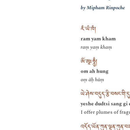
by Mipham Rinpoche
རཾ་ཡཾ་ཁཾ།
ram yam kham
raṃ yaṃ khaṃ
ཨོཾ་ཨཱཿཧཱུྃ།
om ah hung
oṃ āḥ hūṃ
ཡེ་ཤེས་བདུད་རྩི་བསང་གི་དུ
yeshe dudtsi sang gi 
I offer plumes of fra
འདོད་ཡོན་ཀུན་ལྡན་ཀུན་བཟང