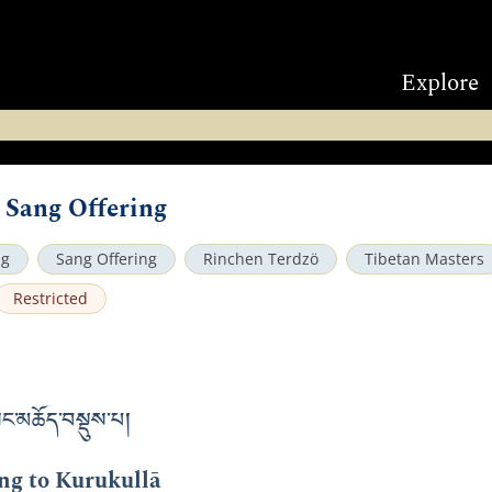
Explore
 Sang Offering
ng
Sang Offering
Rinchen Terdzö
Tibetan Masters
Restricted
ང་མཆོད་བསྡུས་པ།
ng to Kurukullā