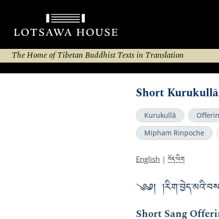
The Home of Tibetan Buddhist Texts in Translation
Short Kurukullā
Kurukullā
Offeri
Mipham Rinpoche
བོད་ཡིག
English
|
༄༅། །རིག་བྱེད་མའི་བས
Short Sang Offeri