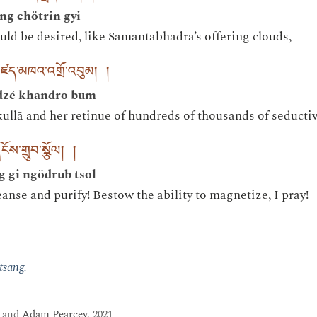
g chötrin gyi
ould be desired, like Samantabhadra’s offering clouds,
མཛད་མཁའ་འགྲོ་འབུམ། །
dzé khandro bum
ullā and her retinue of hundreds of thousands of seduct
ངོས་གྲུབ་སྩོལ། །
 gi ngödrub tsol
leanse and purify! Bestow the ability to magnetize, I pray!
tsang.
and
Adam Pearcey
, 2021