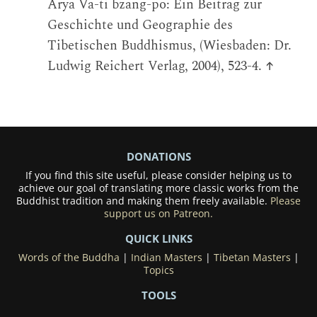
Arya Va-ti bzang-po: Ein Beitrag zur
Geschichte und Geographie des
Tibetischen Buddhismus, (Wiesbaden: Dr.
Ludwig Reichert Verlag, 2004), 523-4.
↑
DONATIONS
If you find this site useful, please consider helping us to
achieve our goal of translating more classic works from the
Buddhist tradition and making them freely available.
Please
support us on Patreon.
QUICK LINKS
Words of the Buddha
|
Indian Masters
|
Tibetan Masters
|
Topics
TOOLS