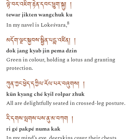
ལྟེ་བར་འཇིག་རྟེན་དབང་ཕྱུག་སྐུ། །
tewar jikten wangchuk ku
8
In my navel is Lokeśvara,
མདོག་ལྗང་སྐྱབས་སྦྱིན་པདྨ་འཛིན། །
dok jang kyab jin pema dzin
Green in colour, holding a lotus and granting
protection.
ཀུན་ཀྱང་ཕྱེད་དཀྱིལ་རོལ་པར་བཞུགས། །
kün kyang ché kyil rolpar zhuk
All are delightfully seated in crossed-leg posture.
རི་དགས་ལྤགས་པས་ནུ་མ་བཀག །
ri gé pakpé numa kak
In my mind’s eye, deerskins cover their chests