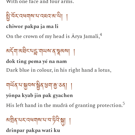
With one face and four arms.
སྤྱི་བོར་འཕགས་པ་འཇའ་མ་ལི། །
chiwor pakpa ja ma li
4
On the crown of my head is Ārya Jamali,
མདོག་མཐིང་པདྨ་གཡས་ན་སྣམས། །
dok ting pema yé na nam
Dark blue in colour, in his right hand a lotus,
གཡོན་པ་སྐྱབས་སྦྱིན་ཕྱག་རྒྱ་ཅན། །
yönpa kyab jin pak gyachen
5
His left hand in the mudrā of granting protection.
མགྲིན་པར་འཕགས་པ་བ་ཏིའི་སྐུ། །
drinpar pakpa wati ku