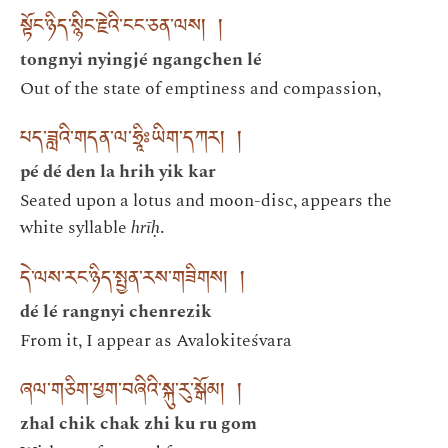
སྟོང་ཉིད་སྙིང་རྗེའི་ངང་ཅན་ལས། །
tongnyi nyingjé ngangchen lé
Out of the state of emptiness and compassion,
པད་ཟླའི་གདན་ལ་ཧྲཱིཿཡིག་དཀར། །
pé dé den la hrih yik kar
Seated upon a lotus and moon-disc, appears the
white syllable
hrīḥ
.
དེ་ལས་རང་ཉིད་སྤྱན་རས་གཟིགས། །
dé lé rangnyi chenrezik
From it, I appear as Avalokiteśvara
ཞལ་གཅིག་ཕྱག་བཞིའི་སྐུ་རུ་སྒོམ། །
zhal chik chak zhi ku ru gom