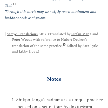
14
Tsal.
Through this merit may we swiftly reach attainment and
buddhahood! Maṅgalaṃ!
|
Samye Translations
, 2017. (Translated by
Stefan Mang
and
Peter Woods
with reference to Hubert Decleer’s
15
translation of the same practice.
Edited by Sara Lytle
and Libby Hogg.)
Notes
Shikpo Linga’s sādhana is a unique practice
focused on a set of four Avalokiteśvara