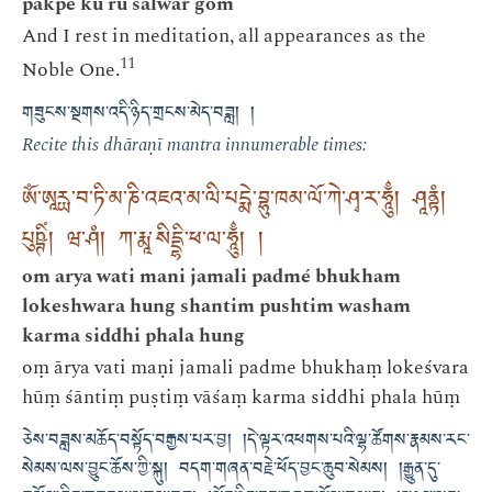
pakpé ku ru salwar gom
And I rest in meditation, all appearances as the
11
Noble One.
གཟུངས་སྔགས་འདི་ཉིད་གྲངས་མེད་བཟླ། །
Recite this dhāraṇī mantra innumerable times:
ཨོཾ་ཨཱརྻ་བ་ཏི་མ་ཎི་འཇའ་མ་ལི་པདྨེ་བྷུ་ཁམ་ལོ་ཀེ་ཤྭ་ར་ཧཱུྂ། ཤཱནྟཾ།
པུཥྚིཾ། ཝ་ཤཾ། ཀ་རྨཱ་སིདྡྷི་ཕ་ལ་ཧཱུྂ། །
om arya wati mani jamali padmé bhukham
lokeshwara hung shantim pushtim washam
karma siddhi phala hung
oṃ ārya vati maṇi jamali padme bhukhaṃ lokeśvara
hūṃ śāntiṃ puṣtiṃ vāśaṃ karma siddhi phala hūṃ
ཅེས་བཟླས་མཆོད་བསྟོད་བརྒྱས་པར་བྱ། །དེ་ལྟར་འཕགས་པའི་ལྷ་ཚོགས་རྣམས་རང་
སེམས་ལས་བྱུང་ཆོས་ཀྱི་སྐུ། བདག་གཞན་བརྗེ་ཕོད་བྱང་ཆུབ་སེམས། །རྒྱུན་དུ་