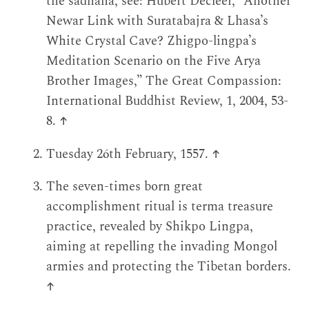
the sādhana, see: Hubert Decleer, “Another
Newar Link with Suratabajra & Lhasa’s
White Crystal Cave? Zhigpo-lingpa’s
Meditation Scenario on the Five Arya
Brother Images,” The Great Compassion:
International Buddhist Review, 1, 2004, 53-
8.
↑
Tuesday 26th February, 1557.
↑
The seven-times born great
accomplishment ritual is terma treasure
practice, revealed by Shikpo Lingpa,
aiming at repelling the invading Mongol
armies and protecting the Tibetan borders.
↑