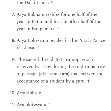
the Dalai Lama.
↑
Ārya Bukham resides for one half of the
year in Patan and for the other half of the
year in Bungamati.
↑
Ārya Lokeśvara resides in the Potala Palace
in Lhasa.
↑
The sacred thread (Skt. Yajñopavīta) is
received by a boy during the traditional rite
of passage (Skt. saṃskāra) that marked the
acceptance of a student by a guru.
↑
Amitābha
↑
Avalokiteśvara
↑