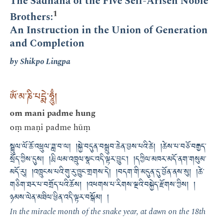
The Sādhana of the Five Self-Arisen Noble
1
Brothers:
An Instruction in the Union of Generation
and Completion
by Shikpo Lingpa
ཨོཾ་མ་ཎི་པདྨེ་ཧཱུྂ།
om mani padme hung
oṃ maṇi padme hūṃ
སྦྲུལ་ལོ་ཆོ་འཕྲུལ་ཟླ་བ་ལ། །སྐྱེ་བདུན་བསྒྲུབ་ཆེན་བྱས་པའི་ཚེ། །ཚེས་པ་བཅོ་བརྒྱད་
སྲོད་ཀྱིས་དུས། །རྨི་ལམ་འཁྲུལ་སྣང་འདི་ལྟར་བྱུང་། །དཀྱིལ་མཁར་མདོ་ནག་གསུམ་
མདོ་རུ། །འཁྲུངས་པའི་གུ་རུ་ཁྱུང་གྲགས་དེ། །བདག་གི་མདུན་དུ་བྱོན་ནས་སུ། །ཚེ་
གཅིག་ཐར་པ་བགྲོད་པའི་ཆོས། །འཕགས་པ་རིགས་ལྔའི་བསྐྱེད་རྫོགས་ཀྱིས། །
ཉམས་ལེན་མཐིལ་ཕྱིན་འདི་ལྟར་བསྒོམ། །
In the miracle month of the snake year, at dawn on the 18th