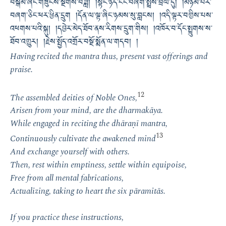
བསྒོམ་ཞིང་གཟུངས་སྔགས་བཟླ། །སྟོང་ཉིད་ངང་བཞག་སྤྲོས་བྲལ་དུ། །མཉམ་པར་
བཞག་ཅིང་ཕར་ཕྱིན་དྲུག །དོན་ལ་ལྟ་ཞིང་ཉམས་སུ་བླངས། །འདི་ལྟར་བགྱིས་པས་
འཕགས་པའི་སྐུ། །དབྱེར་མེད་ཐོབ་ནས་རིགས་དྲུག་གིས། །འཁོར་བ་དོང་སྤྲུགས་ས་
ཐོབ་འགྱུར། །རྗེས་སྤྱོད་འགྲོར་བསྔོ་སྨོན་ལ་གདབ། །
Having recited the mantra thus, present vast offerings and
praise.
12
The assembled deities of Noble Ones,
Arisen from your mind, are the dharmakāya.
While engaged in reciting the dhāraṇī mantra,
13
Continuously cultivate the awakened mind
And exchange yourself with others.
Then, rest within emptiness, settle within equipoise,
Free from all mental fabrications,
Actualizing, taking to heart the six pāramitās.
If you practice these instructions,