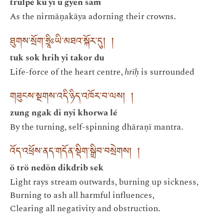
trulpé ku yi u gyen sam
As the nirmāṇakāya adorning their crowns.
ཐུགས་སྲོག་ཧྲཱིཿཡི་མཐའ་སྐོར་དུ། །
tuk sok hrih yi takor du
Life-force of the heart centre,
hrīḥ
is surrounded
གཟུངས་སྔགས་འདི་ཉིད་འཁོར་བ་ལས། །
zung ngak di nyi khorwa lé
By the turning, self-spinning dhāraṇī mantra.
འོད་འཕྲོས་ནད་གདོན་སྡིག་སྒྲིབ་བསྲེགས། །
ö trö nedön dikdrib sek
Light rays stream outwards, burning up sickness,
Burning to ash all harmful influences,
Clearing all negativity and obstruction.