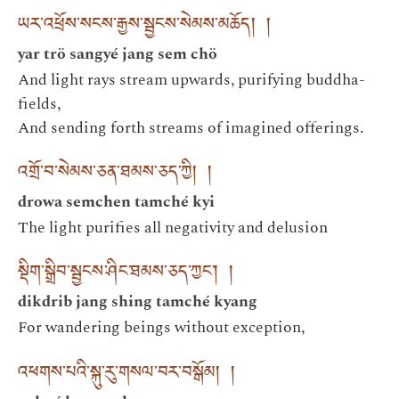
ཡར་འཕྲོས་སངས་རྒྱས་སྦྱངས་སེམས་མཆོད། །
yar trö sangyé jang sem chö
And light rays stream upwards, purifying buddha-
fields,
And sending forth streams of imagined offerings.
འགྲོ་བ་སེམས་ཅན་ཐམས་ཅད་ཀྱི། །
drowa semchen tamché kyi
The light purifies all negativity and delusion
སྡིག་སྒྲིབ་སྦྱངས་ཤིང་ཐམས་ཅད་ཀྱང་། །
dikdrib jang shing tamché kyang
For wandering beings without exception,
འཕགས་པའི་སྐུ་རུ་གསལ་བར་བསྒོམ། །