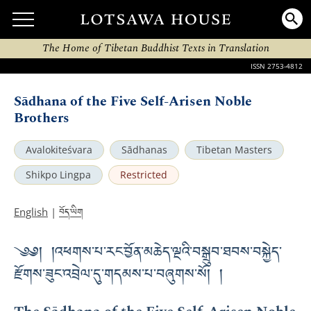
The Home of Tibetan Buddhist Texts in Translation
ISSN 2753-4812
Sādhana of the Five Self-Arisen Noble
Brothers
Avalokiteśvara
Sādhanas
Tibetan Masters
Shikpo Lingpa
Restricted
བོད་ཡིག
English
|
༄༅། །འཕགས་པ་རང་བྱོན་མཆེད་ལྔའི་བསྒྲུབ་ཐབས་བསྐྱེད་
རྫོགས་ཟུང་འབྲེལ་དུ་གདམས་པ་བཞུགས་སོ། །