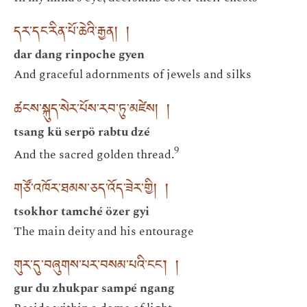
དར་དང་རིན་པོ་ཆེའི་རྒྱན། །
dar dang rinpoche gyen
And graceful adornments of jewels and silks
ཚངས་སྐུད་སེར་པོས་རབ་ཏུ་མཛེས། །
tsang kü serpö rabtu dzé
9
And the sacred golden thread.
གཙོ་འཁོར་ཐམས་ཅད་འོད་ཟེར་གྱི། །
tsokhor tamché özer gyi
The main deity and his entourage
གུར་དུ་བཞུགས་པར་བསམ་པའི་ངང་། །
gur du zhukpar sampé ngang