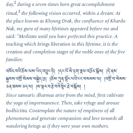
2
day,
during a seven-times born great accomplishment
3
ritual,
the following vision occurred, within a dream: At
the place known as Khyung Drak, the confluence of Khardo
Nak, my guru of many lifetimes appeared before me and
said: “Meditate until you have perfected this practice. A
teaching which brings liberation in this lifetime, it is the
creation and completion stages of the noble ones of the five
families:
འཁོར་བའི་ཆོས་ལས་ཡིད་འབྱུང་ཏེ། །དང་པོ་མི་རྟག་རྣལ་འབྱོར་སྒོམ། །དེ་ནས་
སྐྱབས་འགྲོ་སེམས་བསྐྱེད་བྱ། །ཆོས་ཀུན་སྟོང་པའི་ངང་བསམས་ལ། །འགྲོ་བ་སེམས་
ཅན་ཐམས་ཅད་ལ། །མ་ལྟར་བརྩེ་བའི་སྙིང་རྗེ་བསྒོམ། །
Since samsaric dharmas arise from the mind, first cultivate
the yoga of impermanence. Then, take refuge and arouse
bodhicitta. Contemplate the nature of emptiness of all
phenomena and generate compassion and love towards all
wandering beings as if they were your own mothers.