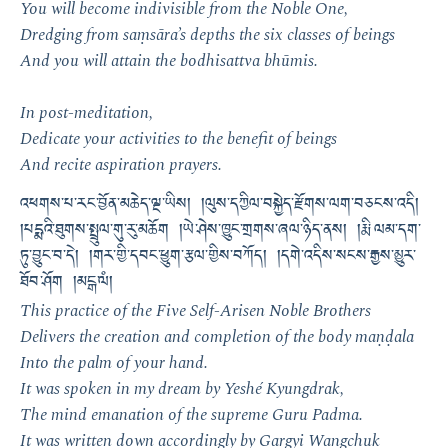
You will become indivisible from the Noble One,
Dredging from saṃsāra’s depths the six classes of beings
And you will attain the bodhisattva bhūmis.
In post-meditation,
Dedicate your activities to the benefit of beings
And recite aspiration prayers.
འཕགས་པ་རང་བྱོན་མཆེད་ལྔ་ཡིས། །ལུས་དཀྱིལ་བསྐྱེད་རྫོགས་ལག་བཅངས་འདི།
།པདྨའི་ཐུགས་སྤྲུལ་གུ་རུ་མཆོག །ཡེ་ཤེས་ཁྱུང་གྲགས་ཞལ་ཉིད་ནས། །རྨི་ལམ་དག་
ཏུ་བྱུང་བ་དེ། །གར་གྱི་དབང་ཕྱུག་རྩལ་གྱིས་བཀོད། །དགེ་འདིས་སངས་རྒྱས་མྱུར་
ཐོབ་ཤོག །མངྒ་ལཾ།
This practice of the Five Self-Arisen Noble Brothers
Delivers the creation and completion of the body maṇḍala
Into the palm of your hand.
It was spoken in my dream by Yeshé Kyungdrak,
The mind emanation of the supreme Guru Padma.
It was written down accordingly by Gargyi Wangchuk