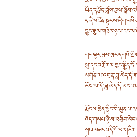
བྱས་པའི་ཆོས་ཀྱིས་སངས་རྒ
ཡིད་དཔྱོད་བློས་བྱས་སྒོམ་འདི
ད་ནི་འཛིན་སྟངས་ཞིག་པའི་མད
བྱུང་རྒྱལ་གཅེར་ཉལ་ངང་ལ་མི
གང་ལྟར་བྱས་ཀྱང་དགའོ་རྫོག
སུ་དང་འགྲོགས་ཀྱང་སྐྱིད་དོ་
མགོན་ལ་འགྲན་ཟླ་མེད་དོ་གཏ
ཆོས་ལ་དོ་ཟླ་མེད་དོ་མཁའ་འ
རྨོངས་ཆེན་སྙིང་གི་མུན་
འོད་གསལ་ཉི་མ་འགྲིབ་མེད
སྐལ་བཟང་འདི་ཀོ་ཕ་གཅིག་བླ