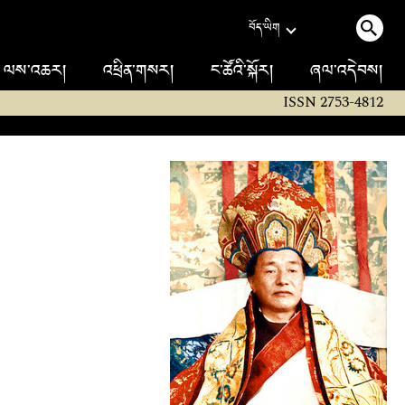
བོད་ཡིག
ལས་འཆར།
འཕྲིན་གསར།
ང་ཚོའི་སྐོར།
ཞལ་འདེབས།
ISSN 2753-4812