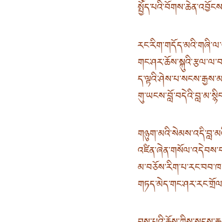
སྤྱོད་པའི་བོགས་ཆེན་འབྱོང
རང་རིག་གདོད་མའི་གཞི་ལ་འ
གང་ཤར་ཆོས་སྐུའི་རྩལ་ལ་
ད་ལྟའི་ཤེས་པ་སངས་རྒྱས་
གུ་ཡངས་བློ་བདེའི་བླ་མ་སྙི
གཉུག་མའི་སེམས་འདི་བླ་མའ
འཛིན་ཞེན་གསོལ་འདེབས་བཅ
མ་བཅོས་རིག་པ་རང་བབ་ཁ་
གཏད་མེད་གང་ཤར་རང་གྲོལ་བ