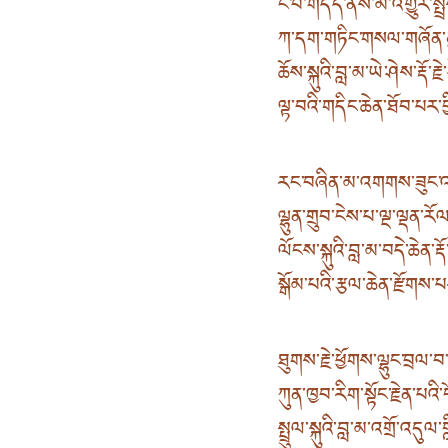
ངོ་བོ་གདོད་ནས་མི་འགྱུར་ས
ཀ་དག་གཏིང་གསལ་གཞོན་ནུ
ཆོས་སྐུའི་བླ་མ་ཡེ་ཤེས་རྡོ་རྗ
ལྟ་བའི་གདིང་ཆེན་ཐོབ་པར་བ
རང་བཞིན་མ་འགགས་ཟུང་འཇ
ལྷུན་གྲུབ་ངེས་པ་ལྔ་ལྡན་ར
ལོངས་སྐུའི་བླ་མ་བདེ་ཆེན་རྡོ་
སྒོམ་པའི་རྩལ་ཆེན་རྫོགས་པ
ཐུགས་རྗེ་ཕྱོགས་ལྷུང་བྲལ་བ
ཀུན་ཁྱབ་རིག་སྟོང་རྗེན་པའི
སྤྲུལ་སྐུའི་བླ་མ་འགྲོ་འདུལ་