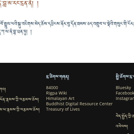
་བླ་མ་རང་དྲན་ནོ། །
་ཐུ་བོ་སྤྲུལ་པའི་སྐུ་འཇིགས་མེད་ཆོས་དབྱིངས་ནོར་བུ་དོན་ཐམས་ཅད་འགྲུབ་པ་སྡེའི་གསུང་གི་ངོ
་ཀ་ལ་ནཾ་བྷ་ཝན་ཏུ། །
དྲ་ཚིགས་གཞན།
སྤྱི་ཚོགས་ད
བཀའ།
84000
Bluesky
Rigpa Wiki
Faceboo
་དཔོན་རྣམས་ཀྱི་བརྩམས་ཆོས།
Himalayan Art
Instagra
Buddhist Digital Resource Center
ུ་དམ་པ་རྣམས་ཀྱི་བརྩམས་ཆོས།
Treasury of Lives
བེད་སྤྱོད་ཀྱི
འབེབས།