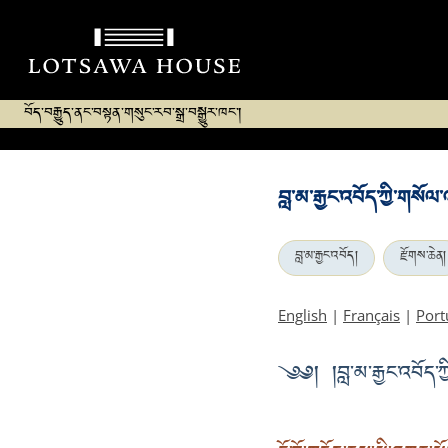
བོད་བརྒྱུད་ནང་བསྟན་གསུང་རབ་སྒྲ་བསྒྱུར་ཁང་།
བླ་མ་རྒྱང་འབོད་ཀྱི་གསོལ
བླ་མ་རྒྱང་འབོད།
རྫོགས་ཆེན།
English
|
Français
|
Port
༄༅། །བླ་མ་རྒྱང་འབོད་ཀྱ