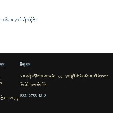
ར། འཇིགས་བྲལ་ཡེ་ཤེས་རྡོ་རྗེས་
ྲ་ལམ།
ཆོག་ཐམ།
ལས་གཞི་འདིའི་ཆོག་མཆན་ནི། 4.0 རྒྱལ་སྤྱིའི་ཁེ་མེད་ཚོགས་པའི་ཐོབ་ཐང་
k
m
འོག་ཆོག་ཐམ་ཐོབ་ཡོད།
ISSN 2753-4812
་ཆ་རྐྱེན་དང་གཏན་