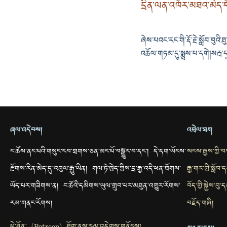
དྲིན་ལན་འཁོར་མཐའ་མེད་དོ
ཞེས་པའང་རང་གི་རྡོ་རྗེ་སློབ་བུའི
འཆོལ་གཏམ་དུ་སྨྲས་པ་དགེ །སརྦ་དཱ
ཞལ་འདེབས།
འབྲེལ་ཐག
ང་ཚོས་ནང་པའི་གསུང་རབ་གྲགས་ཅན་མང་པོ་བསྒྱུར་བ་དང་། དེ་དག་ཡོངས་
སངས་རྒྱས་ཀྱི་
རྫོགས་རིན་མེད་དུ་འབུལ་རྒྱུ་ཡིན། གལ་ཏེ་ཁྱེད་ཀྱིས་དྲ་རྒྱ་འདི་ཕན་ཐོགས་
རྒྱ་གར་གྱི་སློབ
ཡོད་པར་གཟིགས་ན། ང་ཚོའི་དམིགས་ཡུལ་གྲུབ་པར་མཐུན་འགྱུར་རོགས་
བོད་གྱི་སྐྱེས་བ
རམ་གནང་རོགས།
བརྗོད་གཞི།