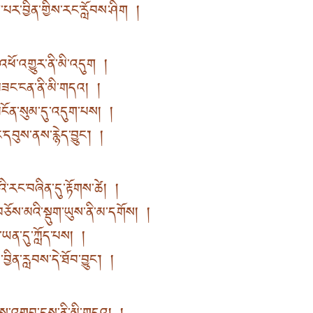
ས་པར་བྱིན་གྱིས་རང་རློབས་ཤིག །
ཕོ་འགྱུར་ནི་མི་འདུག །
བཟང་ངན་ནི་མི་གདའ། །
མངོན་སུམ་དུ་འདུག་པས། །
ང་དབུས་ནས་རྙེད་བྱུང༌། །
ི་རང་བཞིན་དུ་རྟོགས་ཚེ། །
ོས་མའི་སྡུག་ཡུས་ནི་མ་དགོས། །
ཡན་དུ་ཀློད་པས། །
ྱིན་རླབས་དེ་ཐོབ་བྱུང༌། །