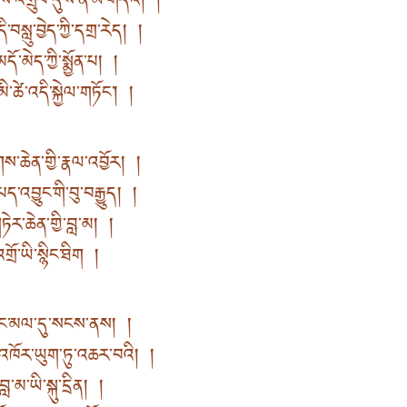
ྱས་འགྲུབ་དུས་ནི་མི་གདའ། །
་བསླུ་བྱེད་ཀྱི་དགྲ་རེད། །
ོ་མེད་ཀྱི་སྨྱོན་པ། །
་ཚེ་འདི་སྐྱེལ་གཏོང༌། །
ས་ཆེན་གྱི་རྣལ་འབྱོར། །
པད་འབྱུང་གི་བུ་བརྒྱུད། །
ེར་ཆེན་གྱི་བླ་མ། །
གྲོ་ཡི་སྙིང་ཐིག །
པ་རང་མལ་དུ་སངས་ནས། །
་འཁོར་ཡུག་ཏུ་འཆར་བའི། །
་མ་ཡི་སྐུ་དྲིན། །