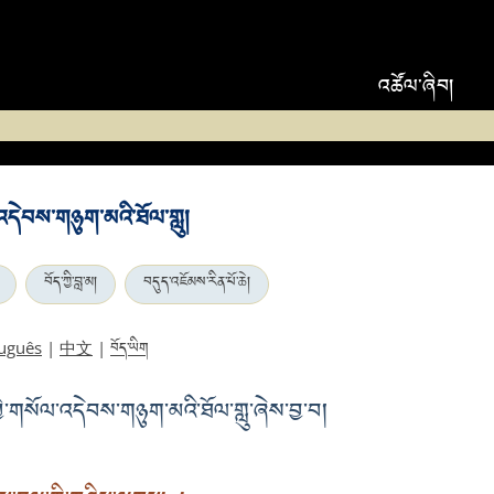
འཚོལ་ཞིབ།
་འདེབས་གཉུག་མའི་ཐོལ་གླུ།
བོད་ཀྱི་བླ་མ།
བདུད་འཇོམས་རིན་པོ་ཆེ།
བོད་ཡིག
uguês
|
中文
|
ི་གསོལ་འདེབས་གཉུག་མའི་ཐོལ་གླུ་ཞེས་བྱ་བ།