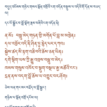
བདུད་འཇོམས་གཏེར་གསར་སྔོན་འགྲོའི་ངག་འདོན་བསྡུས་པ་འདིའི་གོ་དོན་ས་བཅད་
ལ།
དང་པོ་སྦྱོར་བ་བློ་ལྡོག་རྣམ་བཞིའི་ངག་འདོན་ནི།
ན་མོ༔ བསླུ་མེད་གཏན་གྱི་མགོན་པོ་བླ་མ་མཁྱེན༔
དལ་འབྱོར་འདི་ནི་ཤིན་ཏུ་རྙེད་པར་དཀའ༔
སྐྱེས་ཚད་མི་རྟག་འཆི་བའི་ཆོས་ཅན་ཡིན༔
དགེ་སྡིག་ལས་ཀྱི་རྒྱུ་འབྲས་བསླུ་བ་མེད༔
ཁམས་གསུམ་འཁོར་བ་སྡུག་བསྔལ་རྒྱ་མཚོའི་ངང་༔
དྲན་ནས་བདག་བློ་ཆོས་ལ་འགྱུར་བར་ཤོག༔
ཅེས་ལན་གང་མང་བརྗོད་ལ་བློ་སྦྱང་།
གཉིས་པ་སྔོན་འགྲོ་དངོས་ལ།