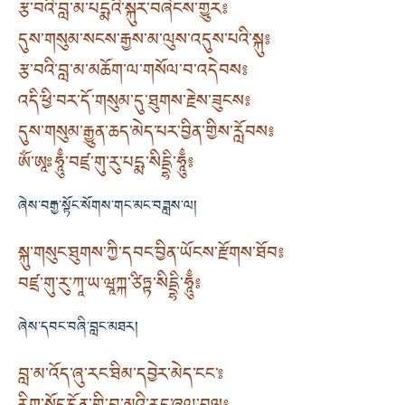
རྩ་བའི་བླ་མ་པདྨའི་སྐུར་བཞེངས་གྱུར༔
དུས་གསུམ་སངས་རྒྱས་མ་ལུས་འདུས་པའི་སྐུ༔
རྩ་བའི་བླ་མ་མཆོག་ལ་གསོལ་བ་འདེབས༔
འདི་ཕྱི་བར་དོ་གསུམ་དུ་ཐུགས་རྗེས་ཟུངས༔
དུས་གསུམ་རྒྱུན་ཆད་མེད་པར་བྱིན་གྱིས་རློབས༔
ཨོཾ་ཨཱཿཧཱུྂ་བཛྲ་གུ་རུ་པདྨ་སིདྡྷི་ཧཱུྂ༔
ཞེས་བརྒྱ་སྟོང་སོགས་གང་མང་བཟླས་ལ།
སྐུ་གསུང་ཐུགས་ཀྱི་དབང་བྱིན་ཡོངས་རྫོགས་ཐོབ༔
བཛྲ་གུ་རུ་ཀཱ་ཡ་ཝཱཀྐ་ཙིཏྟ་སིདྡྷི་ཧཱུྂ༔
ཞེས་དབང་བཞི་བླང་མཐར།
བླ་མ་འོད་ཞུ་རང་ཐིམ་དབྱེར་མེད་ངང་༔