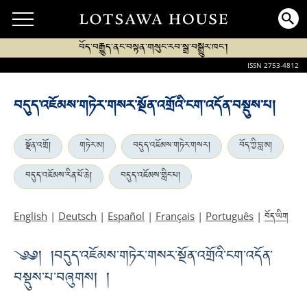
བོད་བརྒྱུད་ནང་བསྟན་གསུང་རབ་སྒྲ་བསྒྱུར་ཁང་།
ISSN 2753-4812
བདུད་འཇོམས་གཏེར་གསར་སྔོན་འགྲོའི་ངག་འདོན་བསྡུས་པ།
སྔོན་འགྲོ།
གཏེར་མ།
བདུད་འཇོམས་གཏེར་གསར།
བོད་ཀྱི་བླ་མ།
བདུད་འཇོམས་རིན་པོ་ཆེ།
བདུད་འཇོམས་གླིང་པ།
བོད་ཡིག
English
|
Deutsch
|
Español
|
Français
|
Português
|
༄༅། །བདུད་འཇོམས་གཏེར་གསར་སྔོན་འགྲོའི་ངག་འདོན་
བསྡུས་པ་བཞུགས། །