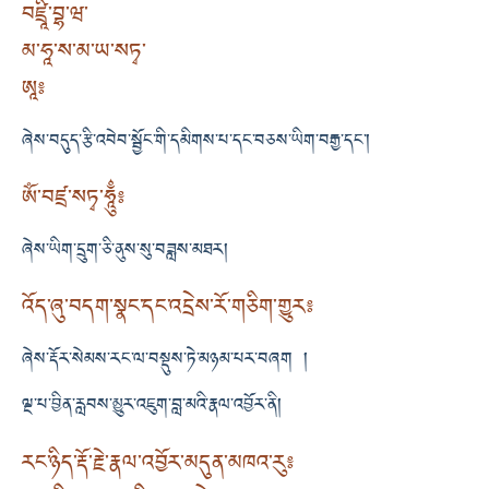
བཛྲཱི་བྷ་ཝ་
མ་ཧཱ་ས་མ་ཡ་སཏྭ་
ཨཱ༔
ཞེས་བདུད་རྩི་འབེབ་སྦྱོང་གི་དམིགས་པ་དང་བཅས་ཡིག་བརྒྱ་དང་།
ཨོཾ་བཛྲ་སཏྭ་ཧཱུྂ༔
ཞེས་ཡིག་དྲུག་ཅི་ནུས་སུ་བཟླས་མཐར།
འོད་ཞུ་བདག་སྣང་དང་འདྲེས་རོ་གཅིག་གྱུར༔
ཞེས་རྡོར་སེམས་རང་ལ་བསྡུས་ཏེ་མཉམ་པར་བཞག །
ལྔ་པ་བྱིན་རླབས་མྱུར་འཇུག་བླ་མའི་རྣལ་འབྱོར་ནི།
རང་ཉིད་རྡོ་རྗེ་རྣལ་འབྱོར་མདུན་མཁའ་རུ༔