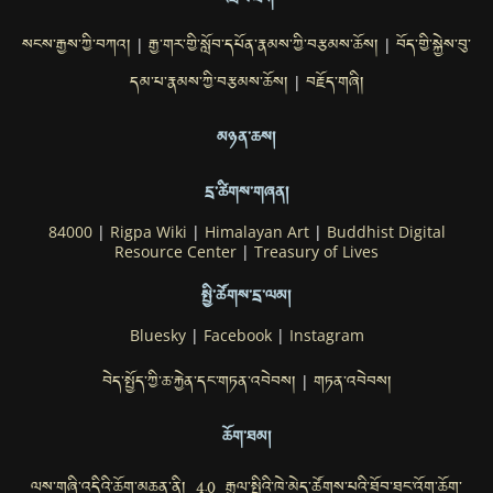
འབྲེལ་ཐག
སངས་རྒྱས་ཀྱི་བཀའ།
རྒྱ་གར་གྱི་སློབ་དཔོན་རྣམས་ཀྱི་བརྩམས་ཆོས།
བོད་གྱི་སྐྱེས་བུ་
|
|
དམ་པ་རྣམས་ཀྱི་བརྩམས་ཆོས།
བརྗོད་གཞི།
|
མཉན་ཆས།
དྲ་ཚིགས་གཞན།
84000
|
Rigpa Wiki
|
Himalayan Art
|
Buddhist Digital
Resource Center
|
Treasury of Lives
སྤྱི་ཚོགས་དྲ་ལམ།
Bluesky
|
Facebook
|
Instagram
བེད་སྤྱོད་ཀྱི་ཆ་རྐྱེན་དང་གཏན་འབེབས།
གཏན་འབེབས།
|
ཆོག་ཐམ།
ལས་གཞི་འདིའི་ཆོག་མཆན་ནི། 4.0 རྒྱལ་སྤྱིའི་ཁེ་མེད་ཚོགས་པའི་ཐོབ་ཐང་འོག་ཆོག་