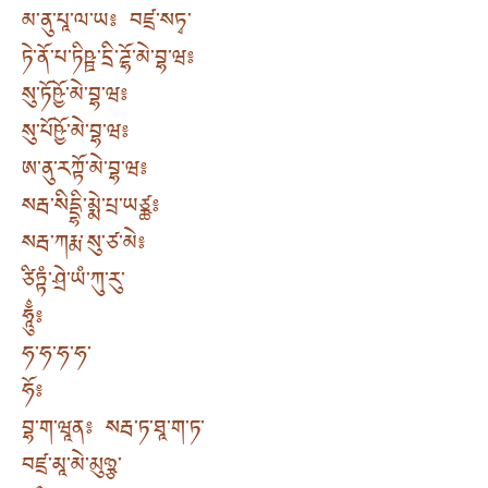
མ་ནུ་པཱ་ལ་ཡ༔ བཛྲ་སཏྭ་
ཏེ་ནོ་པ་ཏིཥྛ་དྲི་ཌྷོ་མེ་བྷ་ཝ༔
སུ་ཏོཥྱོ་མེ་བྷ་ཝ༔
སུ་པོཥྱོ་མེ་བྷ་ཝ༔
ཨ་ནུ་རཀྟོ་མེ་བྷ་ཝ༔
སརྦ་སིདྡྷི་མྨེ་པྲ་ཡཙྪ༔
སརྦ་ཀརྨ་སུ་ཙ་མེ༔
ཙིཏྟཾ་ཤྲེ་ཡཾ་ཀུ་རུ་
ཧཱུྂ༔
ཧ་ཧ་ཧ་ཧ་
ཧོ༔
བྷ་ག་ཝཱན༔ སརྦ་ཏ་ཐཱ་ག་ཏ་
བཛྲ་མཱ་མེ་མུཉྩ་