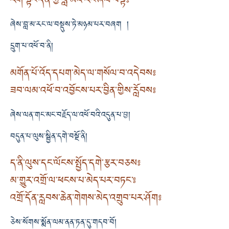
རིག་སྟོང་དོན་གྱི་བླ་མའི་རང་ཞལ་བལྟ༔
ཞེས་བླ་མ་རང་ལ་བསྡུས་ཏེ་མཉམ་པར་བཞག །
དྲུག་པ་འཕོ་བ་ནི།
མགོན་པོ་འོད་དཔག་མེད་ལ་གསོལ་བ་འདེབས༔
ཟབ་ལམ་འཕོ་བ་འབྱོངས་པར་བྱིན་གྱིས་རློབས༔
ཞེས་ལན་གང་མང་བརྗོད་ལ་འཕོ་བའི་འདུན་པ་བྱ།
བདུན་པ་ལུས་སྦྱིན་དགེ་བསྔོ་ནི།
ད་ནི་ལུས་དང་ལོངས་སྤྱོད་དགེ་རྩར་བཅས༔
མ་གྱུར་འགྲོ་ལ་ཕངས་པ་མེད་པར་བཏང་༔
འགྲོ་དོན་རླབས་ཆེན་གེགས་མེད་འགྲུབ་པར་ཤོག༔
ཅེས་སོགས་སྨོན་ལམ་ནན་ཏན་དུ་གདབ་བོ།