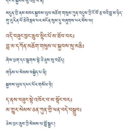
དང་པོ་སྐྱབས་སུ་འགྲོ་བ་ནི།
མདུན་གྱི་ནམ་མཁར་སྐྱབས་ཡུལ་མཆོག་གསུམ་ཀུན་འདུས་ཀྱི་ངོ་བོ་རྩ་བའི་བླ་མ་ཉིད་
གུ་རུ་རིན་པོ་ཆེའི་རྣམ་པར་མངོན་སུམ་དུ་བཞུགས་པར་མོས་ལ།
འདི་བཟུང་བྱང་ཆུབ་སྙིང་པོ་མ་ཐོབ་བར༔
བླ་མ་དཀོན་མཆོག་གསུམ་ལ་སྐྱབས་སུ་མཆི༔
ཞེས་ཕྱག་དང་སྦྲགས་སྟེ་ཅི་ནུས་སུ་བརྗོད།
གཉིས་པ་སེམས་བསྐྱེད་པ་ནི།
སྐྱབས་ཡུལ་དཔང་པོར་གསོལ་ཏེ།
ད་ནས་བཟུང་སྟེ་འཁོར་བ་མ་སྟོང་བར༔
མ་གྱུར་སེམས་ཅན་ཀུན་གྱི་ཕན་བདེ་བསྒྲུབ༔
ཅེས་བྱང་ཆུབ་ཀྱི་སེམས་ལ་བློ་སྦྱང་།