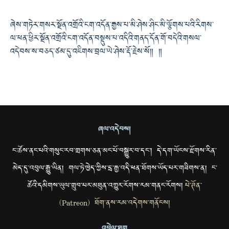
ཞེས་གཏེར་གསར་སྔོན་འགྲོའི་ངག་འདོན་རྒྱས་པ་མི་ཤེས་ཤིང་མི་ལྕོགས་པའི་རིགས་
ལ་ཕན་ཕྱིར་སྔོན་འགྲོའི་ངག་འདོན་བསྡུས་པ་འདིའི་གནད་དོན་གོ་བདེའི་གསལ་
འདེབས་ས་བཅད་ཙམ་དུ་འཇིགས་བྲལ་ཡེ་ཤེས་རྡོ་རྗེས་སོ༎ ༎
ཞལ་འདེབས།
ང་ཚོས་ནང་པའི་གསུང་རབ་གྲགས་ཅན་མང་པོ་བསྒྱུར་བ་དང་། དེ་དག་ཡོངས་རྫོགས་རིན་
མེད་དུ་འབུལ་རྒྱུ་ཡིན། གལ་ཏེ་ཁྱེད་ཀྱིས་དྲ་རྒྱ་འདི་ཕན་ཐོགས་ཡོད་པར་གཟིགས་ན། ང་
ཚོའི་དམིགས་ཡུལ་གྲུབ་པར་མཐུན་འགྱུར་རོགས་རམ་གནང་རོགས།
པེ་ཊོན་
(Patreon) ཐོག་ནས་རམ་འདེགས་གནོངས།