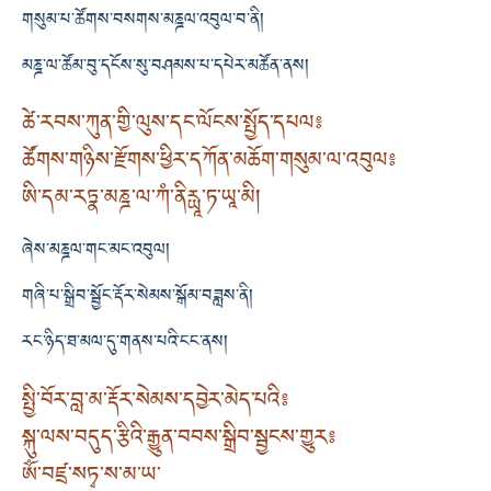
གསུམ་པ་ཚོགས་བསགས་མཎྜལ་འབུལ་བ་ནི།
མཎྜ་ལ་ཚོམ་བུ་དངོས་སུ་བཤམས་པ་དཔེར་མཚོན་ནས།
ཚེ་རབས་ཀུན་གྱི་ལུས་དང་ལོངས་སྤྱོད་དཔལ༔
ཚོགས་གཉིས་རྫོགས་ཕྱིར་དཀོན་མཆོག་གསུམ་ལ་འབུལ༔
ཨི་དམ་རཏྣ་མཎྜ་ལ་ཀཾ་ནིརྻཱ་ཏ་ཡཱ་མི།
ཞེས་མཎྜལ་གང་མང་འབུལ།
གཞི་པ་སྒྲིབ་སྦྱོང་རྡོར་སེམས་སྒོམ་བཟླས་ནི།
རང་ཉིད་ཐ་མལ་དུ་གནས་པའི་ངང་ནས།
སྤྱི་བོར་བླ་མ་རྡོར་སེམས་དབྱེར་མེད་པའི༔
སྐུ་ལས་བདུད་རྩིའི་རྒྱུན་བབས་སྒྲིབ་སྦྱངས་གྱུར༔
ཨོཾ་བཛྲ་སཏྭ་ས་མ་ཡ་