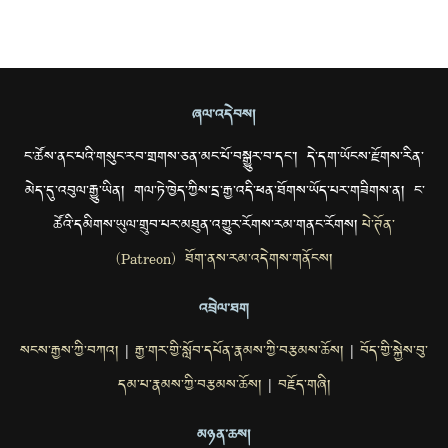
ཞལ་འདེབས།
ང་ཚོས་ནང་པའི་གསུང་རབ་གྲགས་ཅན་མང་པོ་བསྒྱུར་བ་དང་། དེ་དག་ཡོངས་རྫོགས་རིན་
མེད་དུ་འབུལ་རྒྱུ་ཡིན། གལ་ཏེ་ཁྱེད་ཀྱིས་དྲ་རྒྱ་འདི་ཕན་ཐོགས་ཡོད་པར་གཟིགས་ན། ང་
ཚོའི་དམིགས་ཡུལ་གྲུབ་པར་མཐུན་འགྱུར་རོགས་རམ་གནང་རོགས།
པེ་ཊོན་
(Patreon) ཐོག་ནས་རམ་འདེགས་གནོངས།
འབྲེལ་ཐག
སངས་རྒྱས་ཀྱི་བཀའ།
རྒྱ་གར་གྱི་སློབ་དཔོན་རྣམས་ཀྱི་བརྩམས་ཆོས།
བོད་གྱི་སྐྱེས་བུ་
|
|
དམ་པ་རྣམས་ཀྱི་བརྩམས་ཆོས།
བརྗོད་གཞི།
|
མཉན་ཆས།