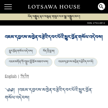
བོད་བརྒྱུད་ནང་བསྟན་གསུང་རབ་སྒྲ་བསྒྱུར་ཁང་།
ISSN 2753-4812
འཇམ་དབྱངས་མཁྱེན་བརྩེའི་དབང་པོའི་མྱུར་བྱོན་གསོལ་འདེབས།
མྱུར་བྱོན་གསོལ་འདེབས།
བོད་ཀྱི་བླ་མ།
འཇམ་མགོན་ཀོང་སྤྲུལ་བློ་གྲོས་མཐའ་ཡས།
འཇམ་དབྱངས་མཁྱེན་བརྩེའི་དབང་པོ།
བོད་ཡིག
English
|
༄༅། །འཇམ་དབྱངས་མཁྱེན་བརྩེའི་དབང་པོའི་མྱུར་བྱོན་
གསོལ་འདེབས།