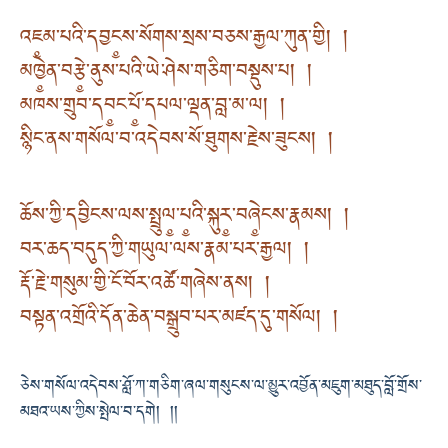
འཇ༵མ་པའི་དབྱང༵ས་སོགས་སྲས་བཅས་རྒྱལ་ཀུན་གྱི། །
མཁྱེ༵ན་བརྩེ༵་ནུས་པའི་ཡེ་ཤེས་གཅིག་བསྡུས་པ། །
མཁས་གྲུབ་དབ༵ང་པོ༵་དཔལ་ལྡན་བླ་མ་ལ། །
སྙིང་ནས་གསོལ་བ་འདེབས་སོ་ཐུགས་རྗེས་ཟུངས། །
ཆོས་ཀྱི་དབྱིངས་ལས་སྤྲུལ༵་པ༵འི་སྐུར༵་བཞེ༵ངས་རྣམས། །
བར་ཆད་བདུད་ཀྱི་གཡུལ་ལས་རྣམ་པར་རྒྱལ། །
རྡོ་རྗེ་གསུམ་གྱི་ངོ་བོར་འཚོ་གཞེས་ནས། །
བསྟན་འགྲོའི་དོན་ཆེན་བསྒྲུབ་པར་མཛད་དུ་གསོལ། །
ཅེས་གསོལ་འདེབས་ཤློ་ཀ་གཅིག་ཞལ་གསུངས་ལ་མྱུར་འབྱོན་མཇུག་མཐུད་བློ་གྲོས་
མཐའ་ཡས་ཀྱིས་སྤེལ་བ་དགེ། །།