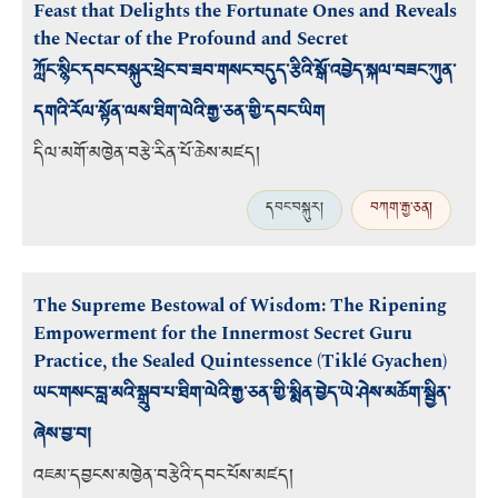
Feast that Delights the Fortunate Ones and Reveals
the Nectar of the Profound and Secret
ཀློང་སྙིང་དབང་བསྐུར་ཕྲེང་བ་ཟབ་གསང་བདུད་རྩིའི་སྒོ་འབྱེད་སྐལ་བཟང་ཀུན་
དགའི་རོལ་སྟོན་ལས་ཐིག་ལེའི་རྒྱ་ཅན་གྱི་དབང་ཡིག
དིལ་མགོ་མཁྱེན་བརྩེ་རིན་པོ་ཆེས་མཛད།
དབང་བསྐུར།
བཀག་རྒྱ་ཅན།
The Supreme Bestowal of Wisdom: The Ripening
Empowerment for the Innermost Secret Guru
Practice, the Sealed Quintessence (Tiklé Gyachen)
ཡང་གསང་བླ་མའི་སྒྲུབ་པ་ཐིག་ལེའི་རྒྱ་ཅན་གྱི་སྨིན་བྱེད་ཡེ་ཤེས་མཆོག་སྦྱིན་
ཞེས་བྱ་བ།
འཇམ་དབྱངས་མཁྱེན་བརྩེའི་དབང་པོས་མཛད།