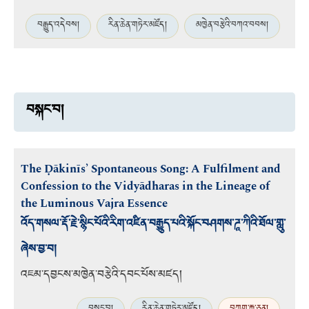
བརྒྱུད་འདེབས།
རིན་ཆེན་གཏེར་མཛོད།
མཁྱེན་བརྩེའི་བཀའ་བབས།
བསྐང་བ།
The Ḍākinīs’ Spontaneous Song: A Fulfilment and
Confession to the Vidyādharas in the Lineage of
the Luminous Vajra Essence
འོད་གསལ་རྡོ་རྗེ་སྙིང་པོའི་རིག་འཛིན་བརྒྱུད་པའི་སྐོང་བཤགས་ཌཱ་ཀིའི་ཐོལ་གླུ་
ཞེས་བྱ་བ།
འཇམ་དབྱངས་མཁྱེན་བརྩེའི་དབང་པོས་མཛད།