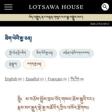
བོད་བརྒྱུད་ནང་བསྟན་གསུང་རབ་སྒྲ་བསྒྱུར་ཁང་།
ISSN 2753-4812
ཐིག་ལེའི་རྒྱ་ཅན།
ཀློང་ཆེན་སྙིང་ཐིག
ཐིག་ལེའི་རྒྱ་ཅན།
མཁྱེན་བརྩེའི་བཀའ་བབས།
བླ་སྒྲུབ།
བཀག་རྒྱ་ཅན།
བོད་ཡིག
English
|
Español
|
Français
|
(9)
(2)
(3)
(9)
ཧྲཱིཿ མ་བཅོས་སྤྲོས་བྲལ་འོད་གསལ་ཆོས་སྐུའི་ངང་༔
རྣམ་མང་རྒྱུད་སྡེ་རྒྱ་མཚོའི་དཀྱིལ་འཁོར་རྫོགས༔