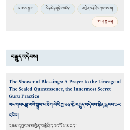
དབང་བསྐུར།
རིན་ཆེན་གཏེར་མཛོད།
མཁྱེན་བརྩེའི་བཀའ་བབས།
བཀག་རྒྱ་ཅན།
བརྒྱུད་འདེབས།
The Shower of Blessings: A Prayer to the Lineage of
The Sealed Quintessence, the Innermost Secret
Guru Practice
ཡང་གསང་བླ་མའི་སྒྲུབ་པ་ཐིག་ལེའི་རྒྱ་ཅན་གྱི་བརྒྱུད་འདེབས་བྱིན་རླབས་ཆར་
འབེབ།
འཇམ་དབྱངས་མཁྱེན་བརྩེའི་དབང་པོས་མཛད།