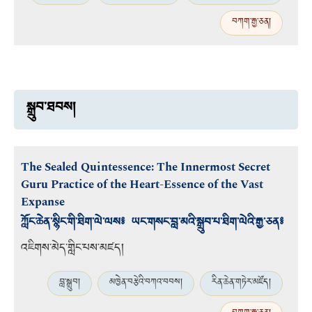
བཀག་རྒྱ་ཅན།
སྒྲུབ་ཐབས།
The Sealed Quintessence: The Innermost Secret
Guru Practice of the Heart-Essence of the Vast
Expanse
ཀློང་ཆེན་སྙིང་གི་ཐིག་ལེ་ལས༔ ཡང་གསང་བླ་མའི་སྒྲུབ་པ་ཐིག་ལེའི་རྒྱ་ཅན༔
འཇིགས་མེད་གླིང་པས་མཛད།
བླ་སྒྲུབ།
མཁྱེན་བརྩེའི་བཀའ་བབས།
རིན་ཆེན་གཏེར་མཛོད།