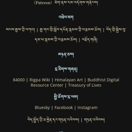
(Patreon) ཐོག་ནས་རམ་འདེགས་གནོངས།
འབྲེལ་ཐག
སངས་རྒྱས་ཀྱི་བཀའ།
རྒྱ་གར་གྱི་སློབ་དཔོན་རྣམས་ཀྱི་བརྩམས་ཆོས།
བོད་གྱི་སྐྱེས་བུ་
|
|
དམ་པ་རྣམས་ཀྱི་བརྩམས་ཆོས།
བརྗོད་གཞི།
|
མཉན་ཆས།
དྲ་ཚིགས་གཞན།
84000
|
Rigpa Wiki
|
Himalayan Art
|
Buddhist Digital
Resource Center
|
Treasury of Lives
སྤྱི་ཚོགས་དྲ་ལམ།
Bluesky
|
Facebook
|
Instagram
བེད་སྤྱོད་ཀྱི་ཆ་རྐྱེན་དང་གཏན་འབེབས།
གཏན་འབེབས།
|