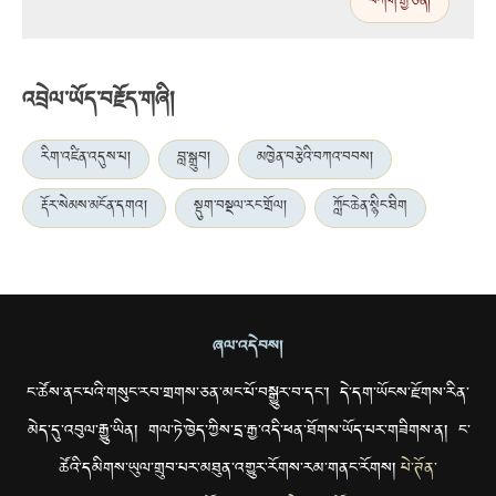
བཀག་རྒྱ་ཅན།
འབྲེལ་ཡོད་བརྗོད་གཞི།
རིག་འཛིན་འདུས་པ།
བླ་སྒྲུབ།
མཁྱེན་བརྩེའི་བཀའ་བབས།
རྡོར་སེམས་མངོན་དགའ།
སྡུག་བསྔལ་རང་གྲོལ།
ཀློང་ཆེན་སྙིང་ཐིག
ཞལ་འདེབས།
ང་ཚོས་ནང་པའི་གསུང་རབ་གྲགས་ཅན་མང་པོ་བསྒྱུར་བ་དང་། དེ་དག་ཡོངས་རྫོགས་རིན་
མེད་དུ་འབུལ་རྒྱུ་ཡིན། གལ་ཏེ་ཁྱེད་ཀྱིས་དྲ་རྒྱ་འདི་ཕན་ཐོགས་ཡོད་པར་གཟིགས་ན། ང་
ཚོའི་དམིགས་ཡུལ་གྲུབ་པར་མཐུན་འགྱུར་རོགས་རམ་གནང་རོགས།
པེ་ཊོན་