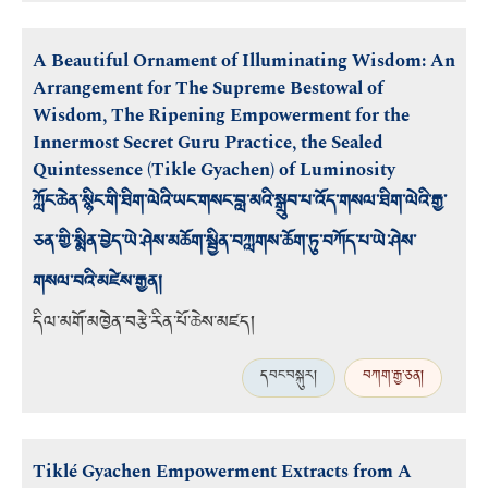
A Beautiful Ornament of Illuminating Wisdom: An
Arrangement for The Supreme Bestowal of
Wisdom, The Ripening Empowerment for the
Innermost Secret Guru Practice, the Sealed
Quintessence (Tikle Gyachen) of Luminosity
ཀློང་ཆེན་སྙིང་གི་ཐིག་ལེའི་ཡང་གསང་བླ་མའི་སྒྲུབ་པ་འོད་གསལ་ཐིག་ལེའི་རྒྱ་
ཅན་གྱི་སྨིན་བྱེད་ཡེ་ཤེས་མཆོག་སྦྱིན་བཀླགས་ཆོག་ཏུ་བཀོད་པ་ཡེ་ཤེས་
གསལ་བའི་མཛེས་རྒྱན།
དིལ་མགོ་མཁྱེན་བརྩེ་རིན་པོ་ཆེས་མཛད།
དབང་བསྐུར།
བཀག་རྒྱ་ཅན།
Tiklé Gyachen Empowerment Extracts from A