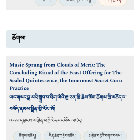
བསྐང་བ།
རིན་ཆེན་གཏེར་མཛོད།
བཀག་རྒྱ་ཅན།
ཚོགས།
Music Sprung from Clouds of Merit: The
Concluding Ritual of the Feast Offering for The
Sealed Quintessence, the Innermost Secret Guru
Practice
ཡང་གསང་བླ་མའི་སྒྲུབ་པ་ཐིག་ལེའི་རྒྱ་ཅན་གྱི་རྗེས་ཆོག་ཚོགས་ཀྱི་མཆོད་པ་
བསོད་ནམས་སྤྲིན་གྱི་རོལ་མོ།
འཇམ་དབྱངས་མཁྱེན་བརྩེའི་དབང་པོས་མཛད།
ཚོགས་མཆོད།
རིན་ཆེན་གཏེར་མཛོད།
མཁྱེན་བརྩེའི་བཀའ་བབས།