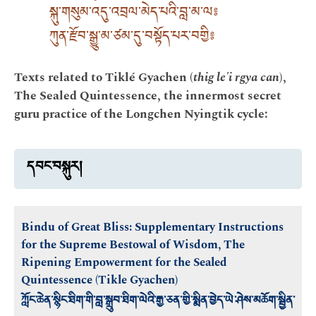
སྐུ་གསུམ་འདུ་འབྲལ་མེད་པའི་བླ་མ་ལ༔
ཀུན་རྫོབ་སྒྱུ་མ་ཙམ་དུ་བསྟོད་པར་བགྱི༔
Texts related to Tiklé Gyachen (
thig le'i rgya can
),
The Sealed Quintessence, the innermost secret
guru practice of the Longchen Nyingtik cycle:
དབང་བསྐུར།
Bindu of Great Bliss: Supplementary Instructions
for the Supreme Bestowal of Wisdom, The
Ripening Empowerment for the Sealed
Quintessence (Tikle Gyachen)
ཀློང་ཆེན་སྙིང་ཐིག་གི་བླ་སྒྲུབ་ཐིག་ལེའི་རྒྱ་ཅན་གྱི་སྨིན་བྱེད་ཡེ་ཤེས་མཆོག་སྦྱིན་