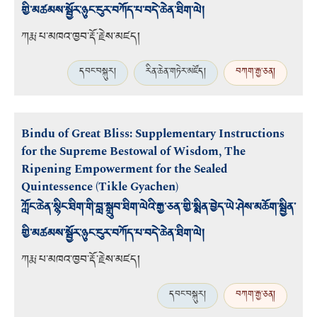
གྱི་མཚམས་སྦྱོར་ཉུང་ངུར་བཀོད་པ་བདེ་ཆེན་ཐིག་ལེ།
ཀརྨ་པ་མཁའ་ཁྱབ་རྡོ་རྗེས་མཛད།
དབང་བསྐུར།
རིན་ཆེན་གཏེར་མཛོད།
བཀག་རྒྱ་ཅན།
Bindu of Great Bliss: Supplementary Instructions
for the Supreme Bestowal of Wisdom, The
Ripening Empowerment for the Sealed
Quintessence (Tikle Gyachen)
ཀློང་ཆེན་སྙིང་ཐིག་གི་བླ་སྒྲུབ་ཐིག་ལེའི་རྒྱ་ཅན་གྱི་སྨིན་བྱེད་ཡེ་ཤེས་མཆོག་སྦྱིན་
གྱི་མཚམས་སྦྱོར་ཉུང་ངུར་བཀོད་པ་བདེ་ཆེན་ཐིག་ལེ།
ཀརྨ་པ་མཁའ་ཁྱབ་རྡོ་རྗེས་མཛད།
དབང་བསྐུར།
བཀག་རྒྱ་ཅན།