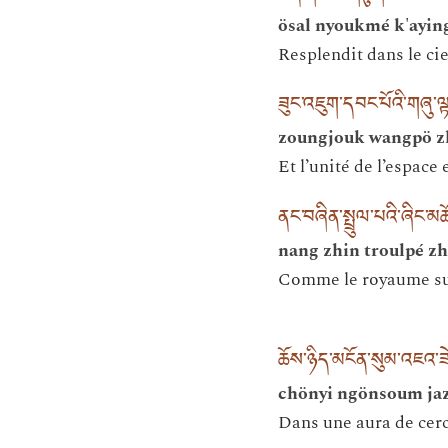
ösal nyoukmé k'ayin
Resplendit dans le cie
ཟུང་འཇུག་དབང་པོའི་གཞུ་ལ
zoungjouk wangpö z
Et l’unité de l’espace
ནང་བཞིན་སྤྲུལ་པའི་ཞིང་མ
nang zhin troulpé z
Comme le royaume sup
ཆོས་ཉིད་མངོན་སུམ་འཇའ་ཟེར
chönyi ngönsoum jaze
Dans une aura de cercl