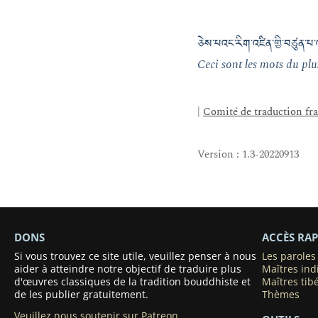
ཅེས་པའང་རིག་འཛིན་གྱི་བཙུན་པ་འ
Ceci sont les mots du pl
|
Comité de traduction fr
Version : 1.3-20220913
DONS
ACCÈS RAP
Si vous trouvez ce site utile, veuillez penser à nous
Les parole
aider à atteindre notre objectif de traduire plus
Maîtres ind
d'œuvres classiques de la tradition bouddhiste et
Maîtres tib
de les publier gratuitement.
Thèmes
Veuillez nous soutenir sur Patreon.