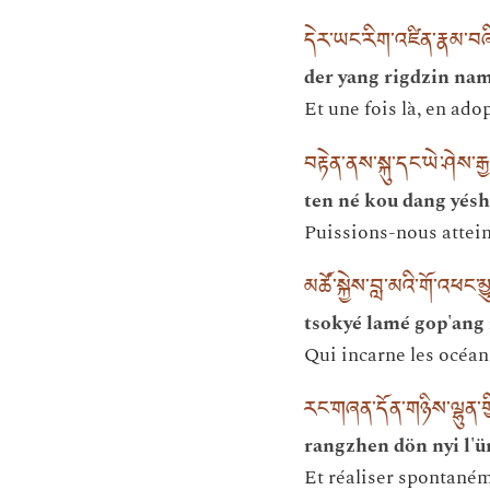
དེར་ཡང་རིག་འཛིན་རྣམ་བ
der yang rigdzin nam
Et une fois là, en ado
བརྟེན་ནས་སྐུ་དང་ཡེ་ཤེས་ར
ten né kou dang yésh
Puissions-nous attei
མཚོ་སྐྱེས་བླ་མའི་གོ་འཕང་
tsokyé lamé gop'ang 
Qui incarne les océan
རང་གཞན་དོན་གཉིས་ལྷུན་ག
rangzhen dön nyi l'ü
Et réaliser spontanéme