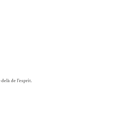
–
elà de l’esprit.