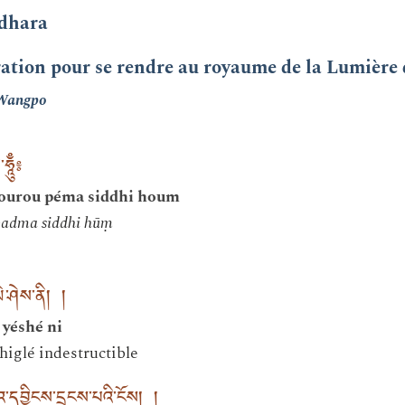
âdhara
ration pour se rendre au royaume de la Lumière 
 Wangpo
ཱུྃྃ༔
ourou péma siddhi houm
padma siddhi hūṃ
ེ་ཤེས་ནི། །
 yéshé ni
higlé indestructible
དབྱིངས་དྲྭངས་པའི་ངོས། །