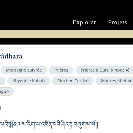
Explorer
Projets
yâdhara
Montagne cuivrée
Prières
Prières à Guru Rinpoché
Khyentse Kabab
Rinchen Terdzö
Maîtres tibétain
ngpo
ག
པའི་སྨོན་ལམ་རིག་པ་འཛིན་པའི་ཤིང་རྟ་བཞུགས་སོ། །