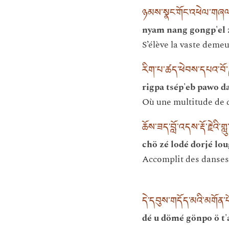
ཉམས་སྣང་གོང་འཕེལ་གཞལ་
nyam nang gongp'el 
S’élève la vaste demeu
རིག་པ་ཚད་ཕེབས་དཔའ་བོ་ཌ
rigpa tsép'eb pawo d
Où une multitude de d
ཆོས་ཟད་བློ་འདས་རྡོ་རྗེའི་གླ
chö zé lodé dorjé lo
Accomplit des danses 
དེ་དབུས་གདོད་མའི་མགོན
dé u dömé gönpo ö t'