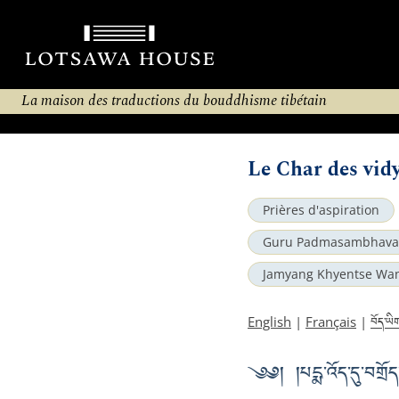
La maison des traductions du bouddhisme tibétain
Le Char des vid
Prières d'aspiration
Guru Padmasambhava
Jamyang Khyentse Wa
བོད་ཡི
English
|
Français
|
༄༅། །པདྨ་འོད་དུ་བགྲོད་