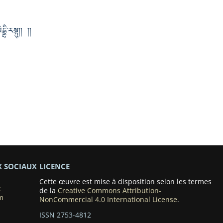
ྷི་རསྟུ།། །།
X SOCIAUX
LICENCE
Cette œuvre est mise à disposition selon les termes
k
de la
Creative Commons Attribution-
m
NonCommercial 4.0 International License
.
ISSN 2753-4812