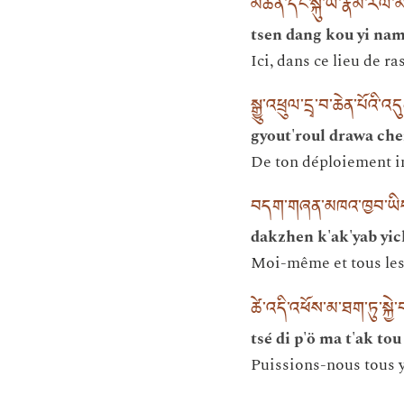
མཚན་དང་སྐུ་ཡི་རྣམ་རོལ་
tsen dang kou yi nam
Ici, dans ce lieu de 
སྒྱུ་འཕྲུལ་དྲྭ་བ་ཆེན་པོའི་
gyout'roul drawa ch
De ton déploiement in
བདག་གཞན་མཁའ་ཁྱབ་ཡིད་
dakzhen k'ak'yab yi
Moi-même et tous les 
ཚེ་འདི་འཕོས་མ་ཐག་ཏུ་སྐྱེ
tsé di p'ö ma t'ak to
Puissions-nous tous y