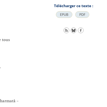
Télécharger ce texte :
EPUB
PDF
e tous
.
 dharmatâ –