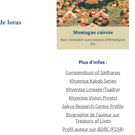
de lotus
Montagne cuivrée
Avec l’aimable autorisation d’Himalayan
Art
Plus d'infos :
Compendium of Sādhanas
Khyentse Kabab Series
Khyentse Lineage (Tsadra)
Khyentse Vision Project
Sakya Research Centre Profile
Biographie de l'auteur sur
Treasury of Lives
Profil auteur sur BDRC (P258)