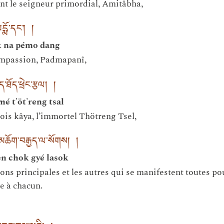
nt le seigneur primordial, Amitâbha,
པདྨོ་དང༌། །
k na pémo dang
ompassion, Padmapanî,
ད་ཐོད་ཕྲེང་རྩལ། །
é t'öt'reng tsal
rois kâya, l’immortel Thötreng Tsel,
་མཆོག་བརྒྱད་ལ་སོགས། །
en chok gyé lasok
ns principales et les autres qui se manifestent toutes pou
e à chacun.