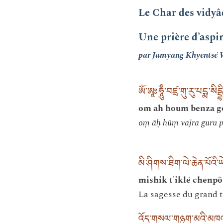
Le Char des vidy
Une prière d’aspi
par Jamyang Khyentsé
ཨོཾ་ཨཱཿཧཱུྃྃ་བཛྲ་གུ་རུ་པདྨ་སིདྡྷི་ཧ
om ah houm benza g
oṃ āḥ hūṃ vajra guru 
མི་ཤིགས་ཐིག་ལེ་ཆེན་པོའི་ཡ
mishik t'iklé chenpö
La sagesse du grand t
འོད་གསལ་གཉུག་མའི་མཁའ་