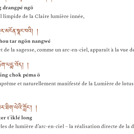
g drangpé ngö
l limpide de la Claire lumière innée,
ྟར་མངོན་སྣང་བའི། །
hou tar ngön nangwé
 et de la sagesse, comme un arc-en-ciel, apparaît à la vue d
ཆོག་པདྨ་འོད། །
hing chok péma ö
rême et naturellement manifesté de la Lumière de lotus
་ཐིག་ལེའི་ཀློང༌། །
r t'iklé long
es de lumière d’arc-en-ciel – la réalisation directe de la