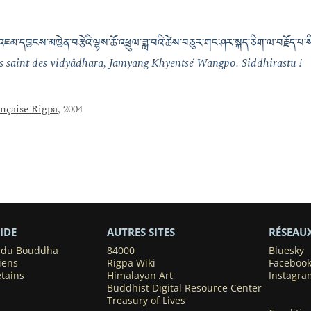
ཇམ་དབྱངས་མཁྱེན་བརྩེའི་ལྷས་ཆོ་འཕྲུལ་ཟླ་བའི་ཚེས་བཅུར་གང་ཤར་སྐད་ཅིག་ལ་བརྗོད་པ་སིདྡ
us saint des vidyâdhara, Jamyang Khyentsé Wangpo. Siddhirastu !
ançaise Rigpa
, 2004
IDE
AUTRES SITES
RÉSEAU
s du Bouddha
84000
Bluesky
iens
Rigpa Wiki
Faceboo
étains
Himalayan Art
Instagra
Buddhist Digital Resource Center
Treasury of Lives