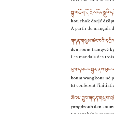
སྐུ་མཆོག་རྡོ་རྗེ་མཛོད་སྤུའ
kou chok dorjé dzöpu
À partir du maṇḍala 
གདན་གསུམ་ཚང་བའི་དཀྱིལ་
den soum tsangwé kyi
Les maṇḍala des trois
བུམ་དབང་བསྐུར་ནས་ཕུང་ཁ
boum wangkour né p
Et confèrent l’initiat
ཡོངས་གྲུབ་གདན་གསུམ་འཁོར
yongdroub den soum k