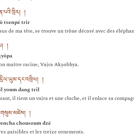
ན་པའི་ཁྲིར། །
ö tsenpé trir
sus de ma tête, se trouve un trône décoré avec des éléphan
་པ། །
kyöpa
mon maître racine, Vajra Akṣobhya.
དྲིལ་ཡུམ་དང་འཁྲིལ། །
l youm dang tril
ant, il tient un vajra et une cloche, et il enlace sa compag
ུ་གསུམ་མཛེས། །
gyencha chousoum dzé
ures paisibles et les treize ornements.