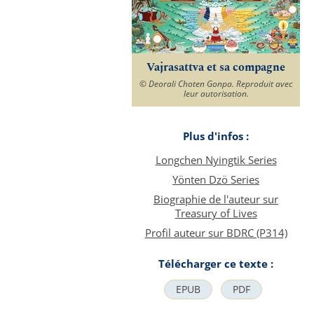
Vajrasattva et sa compagne
© Deorali Choten Gonpa. Reproduit avec
leur autorisation.
Plus d'infos :
Longchen Nyingtik Series
Yönten Dzö Series
Biographie de l'auteur sur
Treasury of Lives
Profil auteur sur BDRC (P314)
Télécharger ce texte :
EPUB
PDF