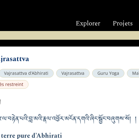
Explorer
Projets
jrasattva
Vajrasattva d’Abhirati
Vajrasattva
Guru Yoga
Maî
ès restreint
ག
ལ་བརྟེན་པའི་བླ་མའི་རྣལ་འབྱོར་མངོན་དགའི་ཞིང་སྦྱོང་བཞུགས་སོ། །
 terre pure d’Abhirati