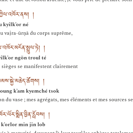
ི་དཀྱིལ་འཁོར་ནས། །
 kyilk’or né
du vajra-ūrṇā du corps suprême,
འཁོར་མངོན་སྤྲུལ་ཏེ། །
lk’or ngön troul té
 sièges se manifestent clairement
མས་སྐྱེ་མཆེད་ཚོགས། །
oung k’am kyemché tsok
ion du vase ; mes agrégats, mes éléments et mes sources se
་ལོར་སྨིན་བྱིན་རློབས། །
’orlor min jin lob