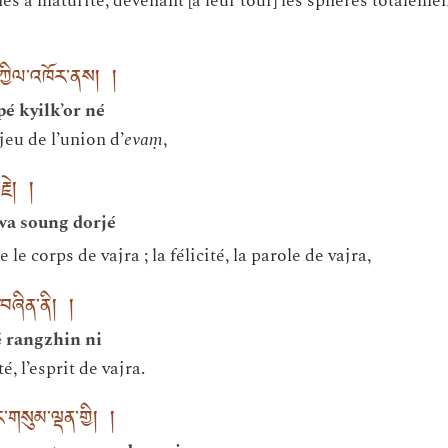
s à maturité, devenant [à leur tour] les sphères totalemen
དཀྱིལ་འཁོར་ནས། །
é kyilk’or né
eu de l’union d’
evaṃ
,
རྗེ། །
a soung dorjé
 le corps de vajra ; la félicité, la parole de vajra,
རང་བཞིན་ནི། །
é rangzhin ni
, l’esprit de vajra.
་གསུམ་ལྡན་གྱི། །