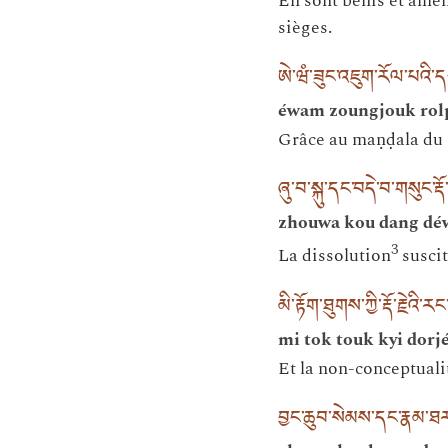
En sont bénis et amené
sièges.
ཨེ་ཝཾ་ཟུང་འཇུག་རོལ་པའི་
éwam zoungjouk rolp
Grâce au maṇḍala du j
ཞུ་བ་སྐུ་དང་བདེ་བ་གསུང་རྡོ་
zhouwa kou dang déw
3
La dissolution
suscite
མི་རྟོག་ཐུགས་ཀྱི་རྡོ་རྗེའི་
mi tok touk kyi dorj
Et la non-conceptualité
བྱང་ཆུབ་སེམས་དང་རྣམ་ཐར