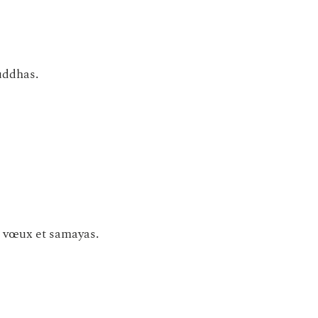
uddhas.
e vœux et samayas.