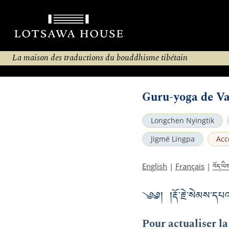
La maison des traductions du bouddhisme tibétain
Guru-yoga de Va
Longchen Nyingtik
Jigmé Lingpa
Acc
བོད་ཡི
English
|
Français
|
༄༅། །རྡོ་རྗེ་སེམས་དཔའ་
Pour actualiser la