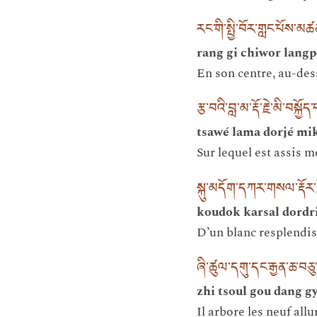
རང་གི་སྤྱི་བོར་གླང་པོས་མཚ
rang gi chiwor langp
En son centre, au-des
རྩ་བའི་བླ་མ་རྡོ་རྗེ་མི་བསྐྱོད
tsawé lama dorjé mi
Sur lequel est assis 
སྐུ་མདོག་དཀར་གསལ་རྡོར་
koudok karsal dordri
D’un blanc resplendiss
ཞི་ཚུལ་དགུ་དང་རྒྱན་ཆ་བཅ
zhi tsoul gou dang 
Il arbore les neuf all