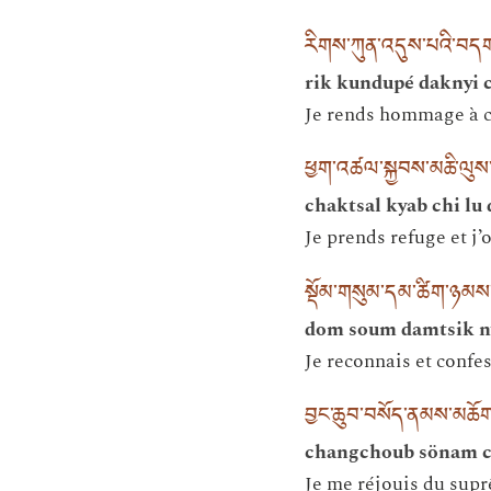
རིགས་ཀུན་འདུས་པའི་བདག་
rik kundupé daknyi 
Je rends hommage à ce
ཕྱག་འཚལ་སྐྱབས་མཆི་ལུས་
chaktsal kyab chi lu
Je prends refuge et j
སྡོམ་གསུམ་དམ་ཚིག་ཉམས
dom soum damtsik ny
Je reconnais et confe
བྱང་ཆུབ་བསོད་ནམས་མཆོག་
changchoub sönam ch
Je me réjouis du suprê