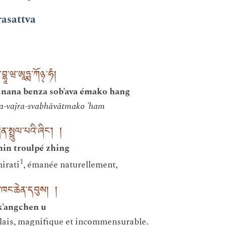
rasattva
ྭ་བྷཱ་ཝ་ཨཱཏྨ་ཀོ྅་ཧཾ།
nana benza sob’ava émako hang
a-vajra-svabhāvātmako 'ham
སྤྲུལ་པའི་ཞིང་། །
in troulpé zhing
1
hirati
, émanée naturellement,
་ཁང་ཆེན་དབུས། །
k’angchen u
alais, magnifique et incommensurable.