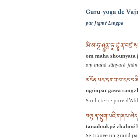
Guru-yoga de Vaj
par Jigmé Lingpa
ཨོཾ་མ་ཧཱ་ཤཱུནྱ་ཏཱ་ཛྙཱ་ན་བཛྲ་ས
om maha shounyata j
oṃ mahā-śūnyatā-jñān
མངོན་པར་དགའ་བ་རང་བཞིན་
ngönpar gawa rangzh
Sur la terre pure d’Ab
བལྟ་ན་སྡུག་པའི་གཞལ་མེད
tanadoukpé zhalmé 
Se trouve un grand p