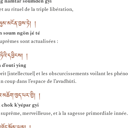
g namtar soumden gyi
t au rituel de la triple libération,
ུམ་མངོན་བྱས་ཏེ། །
 soum ngön jé té
suprêmes sont actualisées :
ུ་ཏིའི་དབྱིངས། །
 d’outi ying
sprit [intellectuel] et les obscurcissements voilant les ph
n coup dans l’espace de l’avadhūti.
མཆོག་ཁྱད་པར་གྱི། །
chok k’yépar gyi
 suprême, merveilleuse, et à la sagesse primordiale innée.