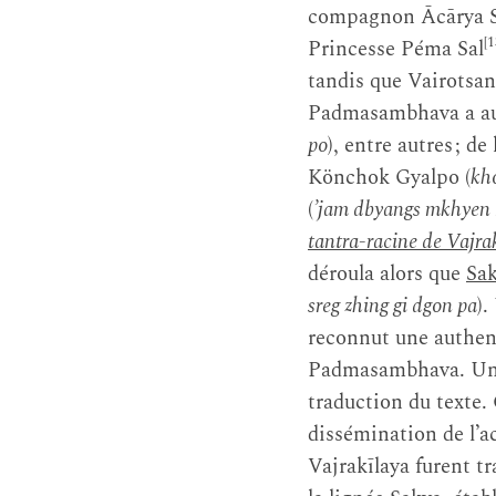
compagnon Ācārya S
[1
Princesse Péma Sal
tandis que Vairotsa
Padmasambhava a aus
po
), entre autres ; d
Könchok Gyalpo (
kh
(
’jam dbyangs mkhyen b
tantra-racine de Vajra
déroula alors que
Sak
sreg zhing gi dgon pa
).
reconnut une authen
Padmasambhava. Une 
traduction du texte.
dissémination de l’ac
Vajrakīlaya furent t