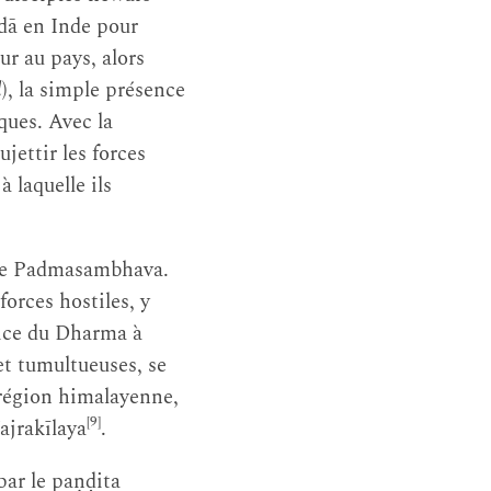
dā en Inde pour
ur au pays, alors
d
), la simple présence
ques. Avec la
ettir les forces
 laquelle ils
de Padmasambhava.
orces hostiles, y
rvice du Dharma à
et tumultueuses, se
a région himalayenne,
[9]
ajrakīlaya
.
par le paṇḍita