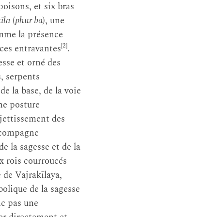
poisons, et six bras
īla
(
phur ba
), une
omme la présence
[2]
orces entravantes
.
sse et orné des
s, serpents
de la base, de la voie
une posture
ujettissement des
a compagne
 de la sagesse et de la
x rois courroucés
e de Vajrakīlaya,
lique de la sagesse
nc pas une