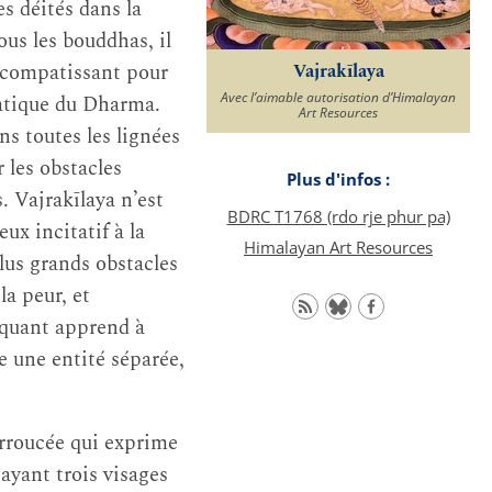
s déités dans la
tous les bouddhas, il
 compatissant pour
Vajrakīlaya
Avec l’aimable autorisation d’Himalayan
ratique du Dharma.
Art Resources
ns toutes les lignées
 les obstacles
Plus d'infos :
s. Vajrakīlaya n’est
BDRC T1768 (rdo rje phur pa)
ux incitatif à la
Himalayan Art Resources
lus grands obstacles
la peur, et
tiquant apprend à
e une entité séparée,
urroucée qui exprime
 ayant trois visages