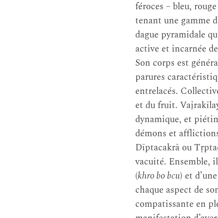
féroces – bleu, rouge
tenant une gamme d’a
dague pyramidale qui
active et incarnée de 
Son corps est généra
parures caractéristi
entrelacés. Collectiv
et du fruit. Vajrakīl
dynamique, et piétin
démons et affliction
Dīptacakrā ou Tṛpta
vacuité. Ensemble, i
(
khro bo bcu
) et d’un
chaque aspect de so
compatissante en ple