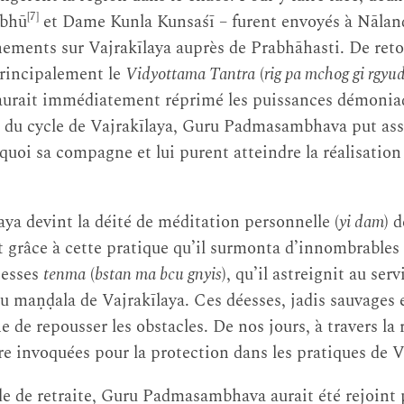
[7]
mbhū
et Dame Kunla Kunsaśī – furent envoyés à Nālan
gnements sur Vajrakīlaya auprès de Prabhāhasti. De reto
principalement le
Vidyottama Tantra
(
rig pa mchog gi rgyu
 aurait immédiatement réprimé les puissances démonia
 du cycle de Vajrakīlaya, Guru Padmasambhava put assuj
quoi sa compagne et lui purent atteindre la réalisation à
laya devint la déité de méditation personnelle (
yi dam
) 
 grâce à cette pratique qu’il surmonta d’innombrables f
éesses
tenma
(
bstan ma bcu gnyis
), qu’il astreignit au se
du maṇḍala de Vajrakīlaya. Ces déesses, jadis sauvages 
he de repousser les obstacles. De nos jours, à travers l
tre invoquées pour la protection dans les pratiques de V
e de retraite, Guru Padmasambhava aurait été rejoint 