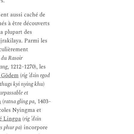
rs.
ient aussi caché de
nés à être découverts
 la plupart des
rakīlaya. Parmi les
iculièrement
 du Rasoir
bang
, 1212–1270), les
n Gödem
(
rig ’dzin rgod
 thugs kyi nying khu
)
urpassable et
a
(
ratna gling pa
, 1403–
écoles Nyingma et
é Lingpa
(
rig ’dzin
gs phur pa
) incorpore