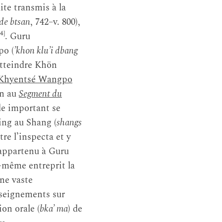
uite transmis à la
lde btsan
, 742–v. 800),
4]
. Guru
po (
’khon klu’i dbang
 atteindre Khön
Khyentsé Wangpo
on au
Segment du
de important se
ing au Shang (
shangs
re l’inspecta et y
 appartenu à Guru
-même entreprit la
une vaste
enseignements sur
on orale (
bka’ ma
) de