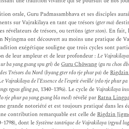
lissant une tradition vivante qui se poursuit de nos jou
adition orale, Guru Padmasambhava et ses disciples aura
ts sur Vajrakīlaya en tant que trésors (
gter ma
) desti
s révélateurs de trésors, ou tertöns (
gter ston
). En fait,
ion Nyingma ont découvert au moins une pratique de Vaj
radition exégétique souligne que trois cycles sont part
son de leur ampleur et de leur profondeur :
Le Vajrakīlaya
ur ba yang gsang spu gri
) de
Guru Chöwang
(
gu ru chos d
 des Trésors du Nord
(
byang gter rdo rje phur pa
) de
Rigdzi
Le Vajrakīlaya de l’Essence de l’esprit éveillé
(
rdo rje phur pa
angs rgyas gling pa
, 1340–1396). Le cycle de
Vajrakīlaya ins
do rje phur pa yang gsang bla med
) révélé par
Ratna Lingp
une grande notoriété et est toujours pratiqué dans les 
une contribution remarquable est celle de
Rigdzin Jigm
0–1798), dont le
Système tantrique de Vajrakīlaya
(
rgyud lu