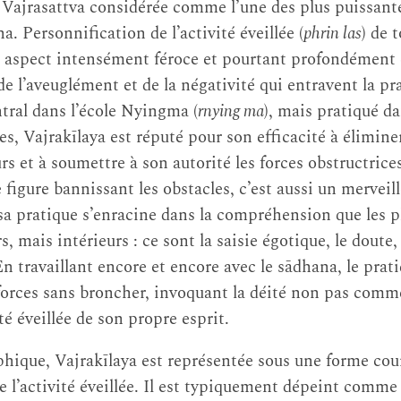
Vajrasattva considérée comme l’une des plus puissante
a. Personnification de l’activité éveillée (
phrin las
) de 
n aspect intensément féroce et pourtant profondément
 de l’aveuglément et de la négativité qui entravent la p
tral dans l’école Nyingma (
rnying ma
), mais pratiqué da
s, Vajrakīlaya est réputé pour son efficacité à éliminer
urs et à soumettre à son autorité les forces obstructrice
figure bannissant les obstacles, c’est aussi un merveille
 sa pratique s’enracine dans la compréhension que les p
, mais intérieurs : ce sont la saisie égotique, le doute, 
En travaillant encore et encore avec le sādhana, le pra
 forces sans broncher, invoquant la déité non pas comm
é éveillée de son propre esprit.
phique, Vajrakīlaya est représentée sous une forme co
e l’activité éveillée. Il est typiquement dépeint comme