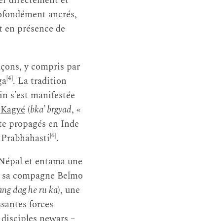
er directement et
rofondément ancrés,
nt en présence de
açons, y compris par
[4]
ga
. La tradition
n s’est manifestée
s
Kagyé
(
bka’ brgyad
, «
te propagés en Inde
[6]
 Prabhāhasti
.
 Népal et entama une
c sa compagne Belmo
ang dag he ru ka
), une
ssantes forces
 disciples newars –