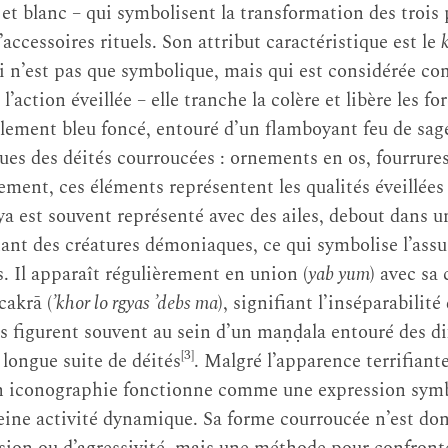
 et blanc – qui symbolisent la transformation des trois 
ccessoires rituels. Son attribut caractéristique est le
k
 n’est pas que symbolique, mais qui est considérée c
l’action éveillée – elle tranche la colère et libère les f
lement bleu foncé, entouré d’un flamboyant feu de sage
ques des déités courroucées : ornements en os, fourrure
ement, ces éléments représentent les qualités éveillées 
aya est souvent représenté avec des ailes, debout dans 
ant des créatures démoniaques, ce qui symbolise l’ass
s. Il apparaît régulièrement en union (
yab yum
) avec s
cakrā (
’khor lo rgyas ’debs ma
), signifiant l’inséparabilité
ls figurent souvent au sein d’un maṇḍala entouré des di
[3]
e longue suite de déités
. Malgré l’apparence terrifiant
n iconographie fonctionne comme une expression symbo
ine activité dynamique. Sa forme courroucée n’est do