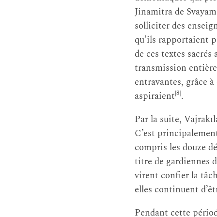
Jinamitra de Svaya
solliciter des ensei
qu’ils rapportaient 
de ces textes sacrés
transmission entière
entravantes, grâce à 
[8]
aspiraient
.
Par la suite, Vajrakī
C’est principalement
compris les douze d
titre de gardiennes 
virent confier la tâc
elles continuent d’ê
Pendant cette périod