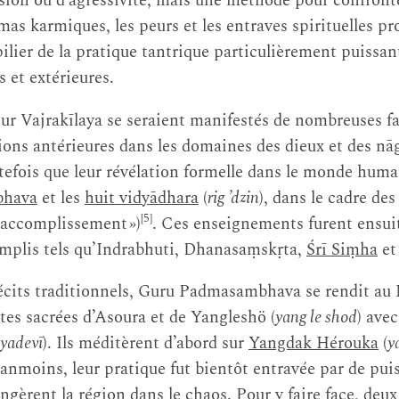
sion ou d’agressivité, mais une méthode pour confront
mas karmiques, les peurs et les entraves spirituelles p
 pilier de la pratique tantrique particulièrement puissa
s et extérieures.
r Vajrakīlaya se seraient manifestés de nombreuses f
sions antérieures dans les domaines des dieux et des nā
fois que leur révélation formelle dans le monde humai
bhava
et les
huit vidyādhara
(
rig ’dzin
), dans le cadre de
[5]
’accomplissement »)
. Ces enseignements furent ensui
omplis tels qu’Indrabhuti, Dhanasaṃskṛta,
Śrī Siṃha
et
 récits traditionnels, Guru Padmasambhava se rendit au
ttes sacrées d’Asoura et de Yangleshö (
yang le shod
) ave
kyadevī
). Ils méditèrent d’abord sur
Yangdak Hérouka
(
y
anmoins, leur pratique fut bientôt entravée par de pui
gèrent la région dans le chaos. Pour y faire face, deux