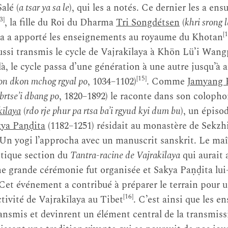
alé (
a tsar ya sa le
), qui les a notés. Ce dernier les a ens
3]
, la fille du Roi du Dharma
Tri Songdétsen
(
khri srong 
[1
na a apporté les enseignements au royaume du Khotan
si transmis le cycle de Vajrakīlaya à Khön Lü’i Wang
e là, le cycle passa d’une génération à une autre jusqu’à
[15]
on dkon mchog rgyal po
, 1034–1102)
. Comme
Jamyang 
rtse’i dbang po
, 1820–1892) le raconte dans son coloph
kīlaya
(
rdo rje phur pa rtsa ba’i rgyud kyi dum bu
), un épiso
ya Paṇḍita
(1182–1251) résidait au monastère de Sekzh
 Un yogi l’approcha avec un manuscrit sanskrit. Le maît
tique section du
Tantra-racine de Vajrakīlaya
qui aurait
grande cérémonie fut organisée et Sakya Paṇḍita lui
 Cet événement a contribué à préparer le terrain pour 
[16]
tivité de Vajrakīlaya au Tibet
. C’est ainsi que les 
ransmis et devinrent un élément central de la transmissi