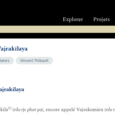
Explorer
Projets
Vajrakīlaya
lators
Vincent Thibault
ajrakīlaya
[1]
kīla
(
rdo rje phur pa
), encore appelé Vajrakumāra (
rdo 