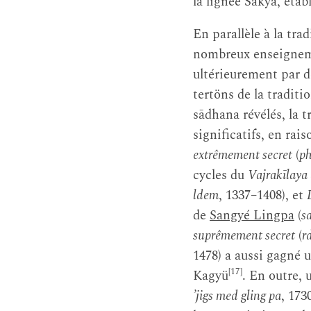
la lignée Sakya, étab
En parallèle à la tr
nombreux enseignemen
ultérieurement par de
tertöns de la tradit
sādhana révélés, la t
significatifs, en rai
extrêmement secret
(
ph
cycles du
Vajrakīlaya
ldem
, 1337–1408), et
de
Sangyé Lingpa
(
s
suprêmement secret
(
r
1478) a aussi gagné 
[17]
Kagyü
. En outre, 
’jigs med gling pa
, 173