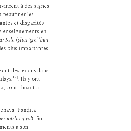
rvinrent à des signes
 peaufiner les
antes et disparités
les enseignements en
ur Kīla
(
phur ’grel ’bum
 les plus importantes
 sont descendus dans
[12]
īlaya
. Ils y ont
a, contribuant à
mbhava, Paṇḍita
hes mtsho rgyal
). Sur
ements à son