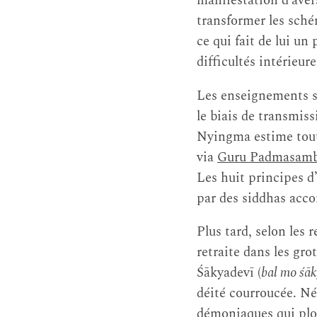
manifestation d’aver
transformer les sché
ce qui fait de lui un
difficultés intérieure
Les enseignements su
le biais de transmis
Nyingma estime toute
via
Guru Padmasam
Les huit principes d
par des siddhas acc
Plus tard, selon les
retraite dans les gro
Śākyadevī (
bal mo śā
déité courroucée. Né
démoniaques qui plon