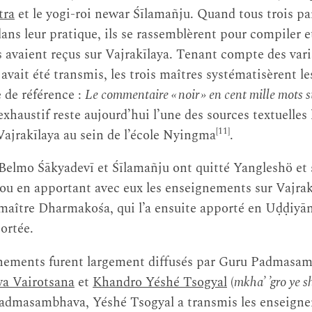
tra
et le yogi-roi newar Śīlamañju. Quand tous trois pa
ns leur pratique, ils se rassemblèrent pour compiler et
 avaient reçus sur Vajrakīlaya. Tenant compte des vari
 avait été transmis, les trois maîtres systématisèrent 
 de référence :
Le commentaire « noir » en cent mille mots s
exhaustif reste aujourd’hui l’une des sources textuelles
[11]
 Vajrakīlaya au sein de l’école Nyingma
.
 Belmo Śākyadevī et Śīlamañju ont quitté Yangleshö et
ou en apportant avec eux les enseignements sur Vajrak
 maître Dharmakośa, qui l’a ensuite apporté en Uḍḍiyān
ortée.
gnements furent largement diffusés par Guru Padmasa
a Vairotsana
et
Khandro Yéshé Tsogyal
(
mkha’ ’gro ye s
 Padmasambhava, Yéshé Tsogyal a transmis les enseign