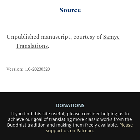
Source
Unpublished manuscript, courtesy of
Samye
Translations
.
Version: 1.0-20230320
DONATIONS
If you find this site useful, please consider helping us to
achieve our goal of translating more classic works from the
Buddhist tradition and making them freely available.
Please
support us on Patreon.