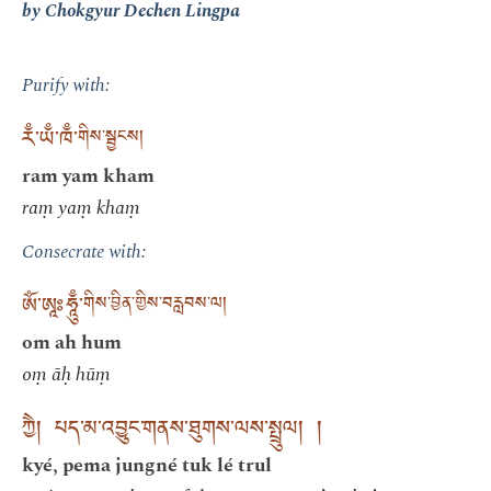
by Chokgyur Dechen Lingpa
Purify with:
རྃ་ཡྃ་ཁྃ་
གིས་སྦྱངས།
ram yam kham
raṃ yaṃ khaṃ
Consecrate with:
ༀ་ཨཱཿཧཱུྃ་
གིས་བྱིན་གྱིས་བརླབས་ལ།
om ah hum
oṃ āḥ hūṃ
ཀྱཻ། པད་མ་འབྱུང་གནས་ཐུགས་ལས་སྤྲུལ། །
kyé, pema jungné tuk lé trul