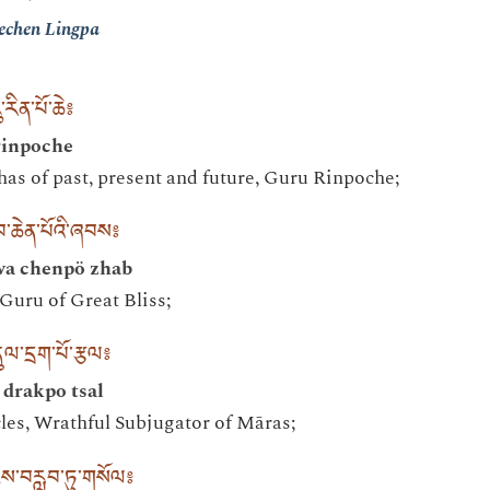
echen Lingpa
རིན་པོ་ཆེ༔
rinpoche
s of past, present and future, Guru Rinpoche;
བ་ཆེན་པོའི་ཞབས༔
wa chenpö zhab
 Guru of Great Bliss;
ུལ་དྲག་པོ་རྩལ༔
 drakpo tsal
cles, Wrathful Subjugator of Māras;
ྱིས་བརླབ་ཏུ་གསོལ༔