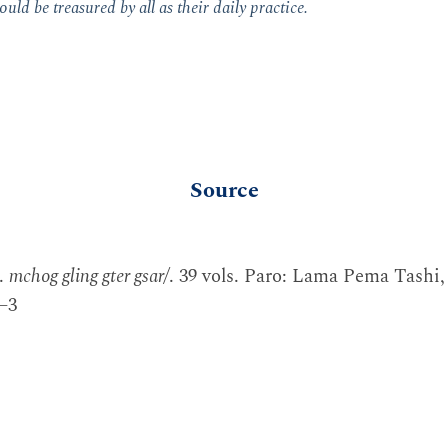
ould be treasured by all as their daily practice.
Source
a.
mchog gling gter gsar/
. 39 vols. Paro: Lama Pema Tashi
2–3