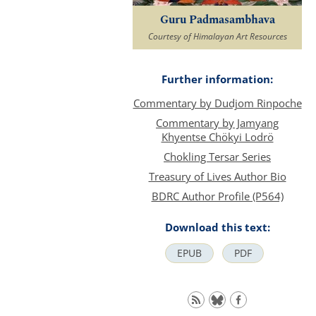
Guru Padmasambhava
Courtesy of Himalayan Art Resources
Further information:
Commentary by Dudjom Rinpoche
Commentary by Jamyang
Khyentse Chökyi Lodrö
Chokling Tersar Series
Treasury of Lives Author Bio
BDRC Author Profile (P564)
Download this text:
EPUB
PDF