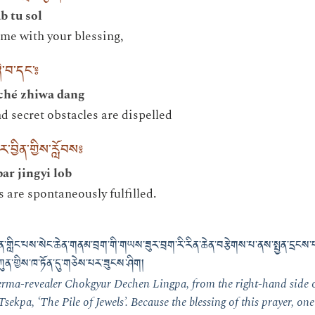
b tu sol
 me with your blessing,
ི་བ་དང༌༔
ché zhiwa dang
nd secret obstacles are dispelled
་བྱིན་གྱིས་རློབས༔
ar jingyi lob
 are spontaneously fulfilled.
ེན་གླིང་པས་སེང་ཆེན་གནམ་བྲག་གི་གཡས་ཟུར་བྲག་རི་རིན་ཆེན་བརྩེགས་པ་ནས་སྤྱན་དྲངས
་ཀུན་གྱིས་ཁ་ཏོན་དུ་གཅེས་པར་ཟུངས་ཤིག །
 terma-revealer Chokgyur Dechen Lingpa, from the right-hand side
kpa, ‘The Pile of Jewels’. Because the blessing of this prayer, one