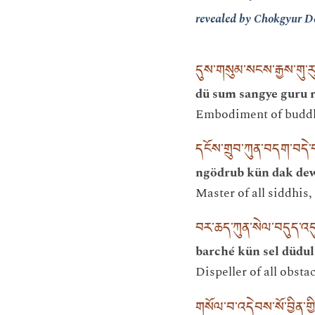
revealed by Chokgyur D
དུས་གསུམ་སངས་རྒྱས་གུ་རུ་
dü sum sangye guru 
Embodiment of buddha
དངོས་གྲུབ་ཀུན་བདག་བདེ་
ngödrub kün dak de
Master of all siddhis,
བར་ཆད་ཀུན་སེལ་བདུད་འད
barché kün sel düdul
Dispeller of all obsta
གསོལ་བ་འདེབས་སོ་བྱིན་ག