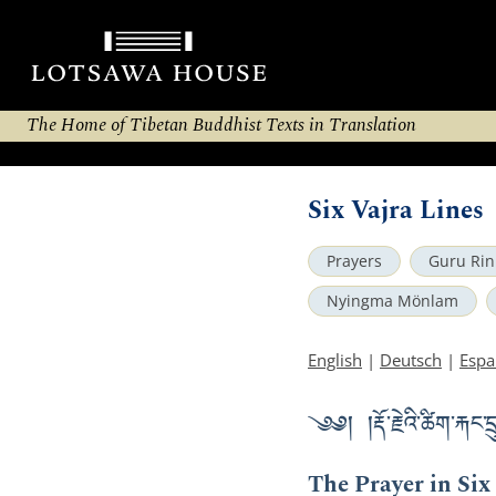
The Home of Tibetan Buddhist Texts in Translation
Six Vajra Lines
Prayers
Guru Rin
Nyingma Mönlam
English
|
Deutsch
|
Espa
༄༅། །རྡོ་རྗེའི་ཚིག་རྐང་
The Prayer in Six