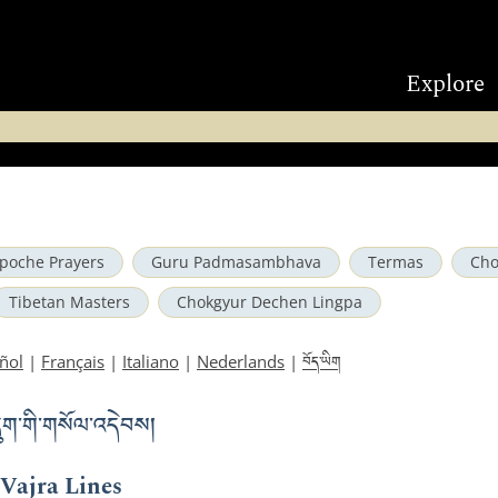
Explore
poche Prayers
Guru Padmasambhava
Termas
Cho
Tibetan Masters
Chokgyur Dechen Lingpa
བོད་ཡིག
ñol
|
Français
|
Italiano
|
Nederlands
|
དྲུག་གི་གསོལ་འདེབས།
 Vajra Lines