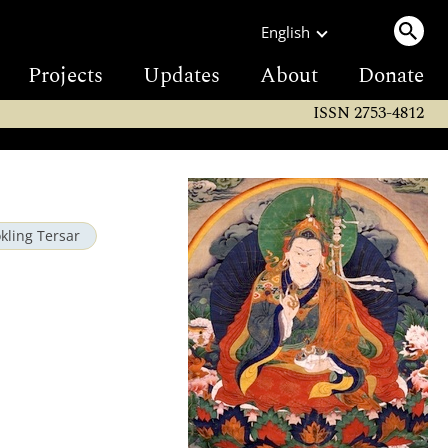
English
Projects
Updates
About
Donate
ISSN 2753-4812
kling Tersar