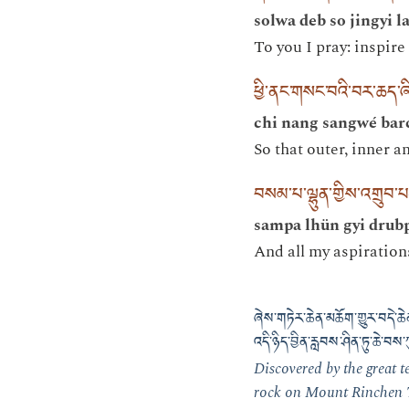
solwa deb so jingyi la
To you I pray: inspire
ཕྱི་ནང་གསང་བའི་བར་ཆད་ཞ
chi nang sangwé bar
So that outer, inner a
བསམ་པ་ལྷུན་གྱིས་འགྲུབ་པར
sampa lhün gyi drubp
And all my aspirations
ཞེས་གཏེར་ཆེན་མཆོག་གྱུར་བདེ་ཆ
འདི་ཉིད་བྱིན་རླབས་ཤིན་ཏུ་ཆེ་བས
Discovered by the great
rock on Mount Rinchen Tse