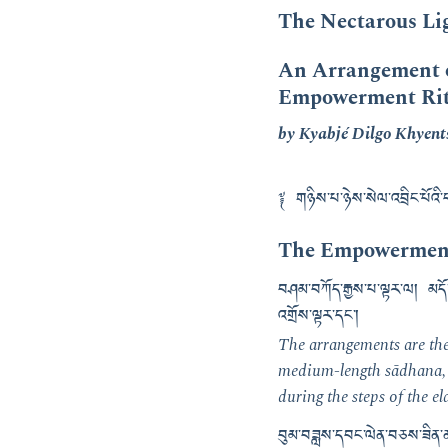
The Nectarous Lig
An Arrangement o
Empowerment Ritu
by Kyabjé Dilgo Khyent
༈ གཉིས་པ་ཉེས་སེལ་འབྲིང་པོའི
The Empowerment 
བཤམ་བཀོད་རྒྱས་པ་ལྟར་ལ། མདོ་ས
འགྲོས་ལྟར་དང༌།
The arrangements are the 
medium-length sādhana, r
during the steps of the 
བུམ་བཟླས་དབང་ལེན་བཅས་ཟིན་ནས