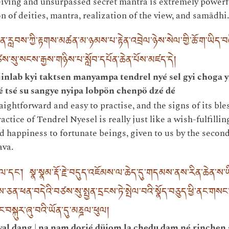
eiving and unsurpassed secret mantra is extremely powerfu
 of deities, mantra, realization of the view, and samādhi.
ི་བྱིན་རླབས་ཀྱི་རྟགས་མཚན་མ་ཉམས་པ་རྟེན་འབྲེལ་ཉེས་སེལ་གྱི་ཆོ་ག་ཡིད་
་སུ་སངས་རྒྱས་གཉིས་པ་སློབ་དཔོན་ཆེན་པོས་མཛད་དེ།
é jinlab kyi taktsen manyampa tendrel nyé sel gyi choga 
 tsé su sangye nyipa lobpön chenpö dzé dé
raightforward and easy to practise, and the signs of its bl
actice of Tendrel Nyesel is really just like a wish-fulfillin
nd happiness to fortunate beings, given to us by the seco
va.
ལ་དང༌། སྣ་སྣམ་རྡོ་རྗེ་བདུད་འཇོམས་ལ་ཆེད་དུ་གདམས་ནས་རིན་ཆེན་ས་ཡ
ན་ཕན་བདེའི་བཙས་སུ་སྤྱན་དྲངས་ཏེ་སྤེལ་བའི་སྣོད་བཅུད་ཕྱི་ནང་གསང་བ
བང་བསྐུར་ཞུ་བའི་ཡོན་དུ་མཎྜལ་ཕུལ།
yal dang | na nam dorjé düjom la chedu dam né rinchen s