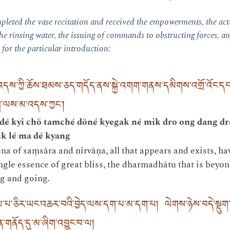
pleted the vase recitation and received the empowerments, the a
the rinsing water, the issuing of commands to obstructing forces, an
 for the particular introduction:
ར་འདས་ཀྱི་ཆོས་ཐམས་ཅད་གདོད་ནས་སྐྱེ་འགག་གནས་དམིགས་འགྲོ་འོང་དང་
ིག་ལས་མ་འདས་ཀྱང༌།
ordé kyi chö tamché döné kyegak né mik dro ong dang d
ik lé ma dé kyang
na of saṃsāra and nirvāṇa, all that appears and exists, h
ngle essence of great bliss, the dharmadhātu that is beyo
g and going.
རོལ་པ་ཅིར་ཡང་འཆར་བའི་བྱེད་ལས་དག་པ་མ་དག་པ། ལེགས་ཉེས་བདེ་སྡུག་སྣ
གནོད་དུ་མ་ཞིག་འབྱུང་བ་ལ།