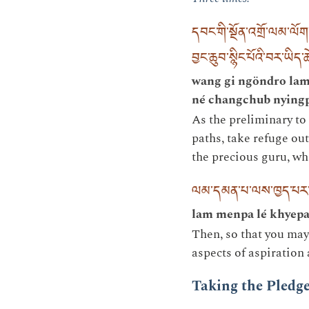
དབང་གི་སྔོན་འགྲོ་ལམ་ལོག
བྱང་ཆུབ་སྙིང་པོའི་བར་ཡིད་
wang gi ngöndro lam
né changchub nyingp
As the preliminary to
paths, take refuge out
the precious guru, wh
ལམ་དམན་པ་ལས་ཁྱད་པར་དུ་
lam menpa lé khyepa
Then, so that you may
aspects of aspiration 
Taking the Pledg