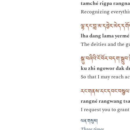
tamché rigpa rangna
Recognizing everythin
ལྷ་དང་བླ་མ་དབྱེར་མེད་དག
lha dang lama yermé
The deities and the g
སྐུ་བཞིའི་ངོ་བོར་བདག་སྒྲུབ་
ku zhi ngowor dak d
So that I may reach a
རང་གནས་རང་དབང་བསྩལ་
rangné rangwang tsal
I request you to gran
ལན་གསུམ།
Three times.