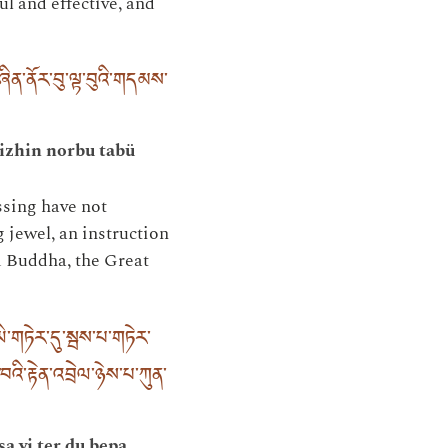
l and effective, and
བཞིན་ནོར་བུ་ལྟ་བུའི་གདམས་
yizhin norbu tabü
essing have not
g jewel, an instruction
nd Buddha, the Great
ི་གཏེར་དུ་སྦས་པ་གཏེར་
འི་རྟེན་འབྲེལ་ཉེས་པ་ཀུན་
a yi ter du bepa