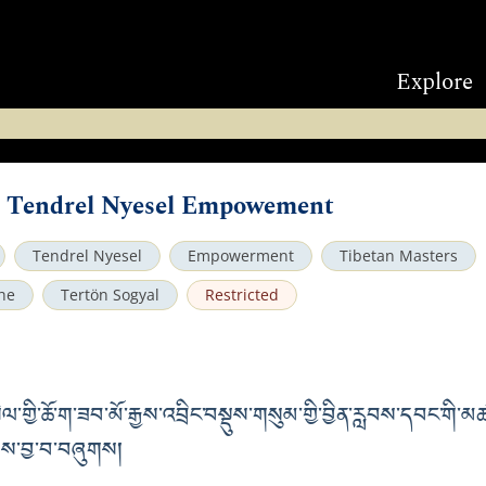
Explore
 Tendrel Nyesel Empowement
Tendrel Nyesel
Empowerment
Tibetan Masters
he
Tertön Sogyal
Restricted
ལ་གྱི་ཆོ་ག་ཟབ་མོ་རྒྱས་འབྲིང་བསྡུས་གསུམ་གྱི་བྱིན་རླབས་དབང་གི་མ
ཞེས་བྱ་བ་བཞུགས།