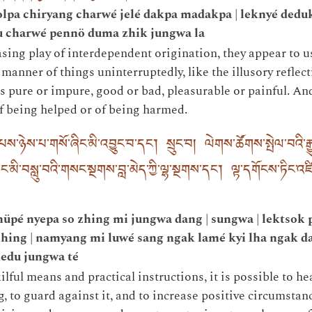
olpa chiryang charwé jelé dakpa madakpa | leknyé ded
 charwé pennö duma zhik jungwa la
ing play of interdependent origination, they appear to us 
manner of things uninterruptedly, like the illusory reflec
s pure or impure, good or bad, pleasurable or painful. An
f being helped or of being harmed.
ཉེས་པ་གསོ་ཞིང་མི་འབྱུང་བ་དང༌། སྲུང་བ། ལེགས་ཚོགས་སྤེལ་བའི་རྒྱུ
་མི་བསླུ་བའི་གསང་སྔགས་བླ་མེད་ཀྱི་ལྷ་སྔགས་དང༌། ལྟ་དགོངས་ཏིང་འཛིན་
üpé nyepa so zhing mi jungwa dang | sungwa | lektsok 
 zhing | namyang mi luwé sang ngak lamé kyi lha ngak da
medu jungwa té
lful means and practical instructions, it is possible to hea
g, to guard against it, and to increase positive circumsta