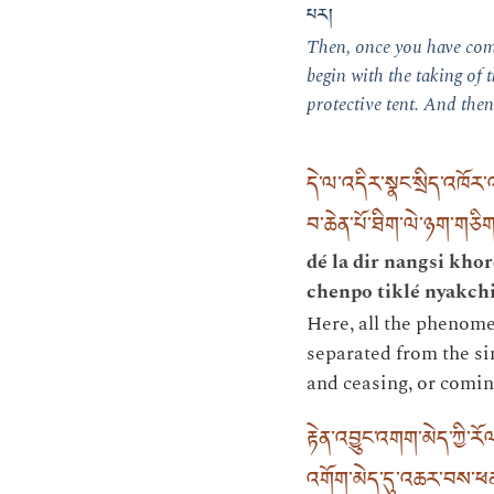
པར།
Then, once you have com
begin with the taking of 
protective tent. And then
དེ་ལ་འདིར་སྣང་སྲིད་འཁོ
བ་ཆེན་པོ་ཐིག་ལེ་ཉག་གཅ
dé la dir nangsi kh
chenpo tiklé nyakch
Here, all the phenome
separated from the si
and ceasing, or comin
རྟེན་འབྱུང་འགག་མེད་ཀྱི་
འགོག་མེད་དུ་འཆར་བས་ཕན་