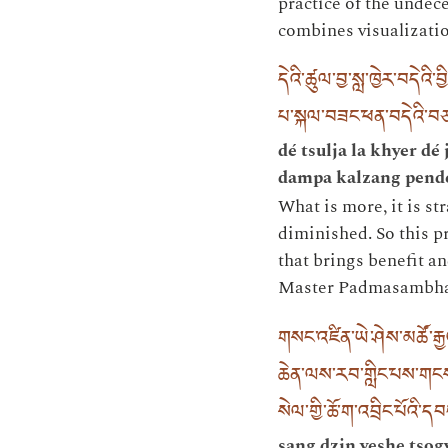
practice of the undec
combines visualization
དེའི་ཚུལ་བྱ་སླ་ཁྱེར་བདེའ
པ་སྐལ་བཟང་ཕན་བདེའི་བཙས
dé tsulja la khyer d
dampa kalzang pendé
What is more, it is st
diminished. So this pr
that brings benefit a
Master Padmasambha
གསང་འཛིན་ཡེ་ཤེས་མཚོ་རྒྱ
ཆེན་ལས་རབ་གླིང་པས་གངས་ཅ
སེལ་གྱི་ཆོ་ག་འབྲིང་པོའི་ད
sang dzin yeshe tsog