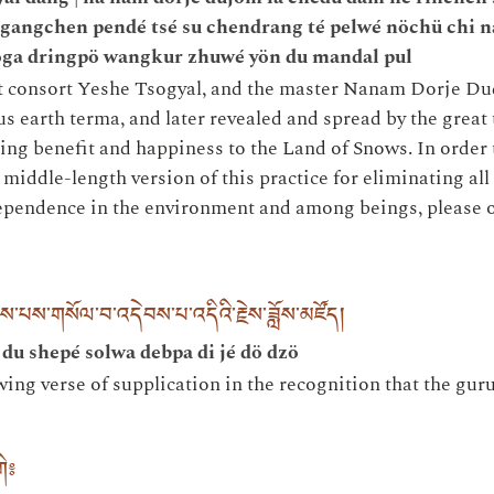
é gangchen pendé tsé su chendrang té pelwé nöchü chi 
hoga dringpö wangkur zhuwé yön du mandal pul
et consort Yeshe Tsogyal, and the master Nanam Dorje Du
us earth terma, and later revealed and spread by the great
ring benefit and happiness to the Land of Snows. In order 
iddle-length version of this practice for eliminating all 
dependence in the environment and among beings, please o
་ཤེས་པས་གསོལ་བ་འདེབས་པ་འདིའི་རྗེས་ཟློས་མཛོད།
du shepé solwa debpa di jé dö dzö
ing verse of supplication in the recognition that the guru
ི༔