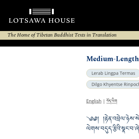
The Home of Tibetan Buddhist Texts in Translation
Medium-Length
Lerab Lingpa Termas
Dilgo Khyentse Rinpoc
བོད་ཡིག
English
|
༄༅། །རྟེན་འབྲེལ་ཉེས་སེ
ལེགས་བདུད་རྩིའི་སྣང་བ་