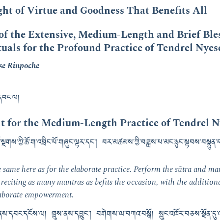
ht of Virtue and Goodness That Benefits All
f the Extensive, Medium-Length and Brief Ble
als for the Profound Practice of Tendrel Nyes
se Rinpoche
་དབང་ལ།
for the Medium-Length Practice of Tendrel N
ྔགས་ཀྱི་ཆོ་ག་འབྲིང་པོ་གཞུང་ལྟར་དང༌། བར་མཚམས་ཀྱི་བཟླས་པ་མང་ཉུང་སྟབས་བསྟུན་དང
same here as for the elaborate practice. Perform the sūtra and man
eciting as many mantras as befits the occasion, with the addition
elaborate empowerment.
་དབང་དངོས་ལ། ཁྲུས་ནས་དབྱུང༌། བགེགས་ལ་བཀའ་བསྒོ། སྲུང་འཁོར་བཅས་སྔོན་དུ་འག