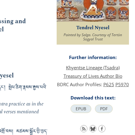
ssing and
Tendrel Nyesel
el
Painted by Salga. Courtesy of Tertön
Sogyal Trust
Further information:
Khyentse Lineage (Tsadra)
yesel
Treasury of Lives Author Bio
BDRC Author Profiles:
P625
P5970
༌། སྤེལ་ཚིག་རྣམས་རྒྱས་པའི་
Download this text:
tra practice as in the
EPUB
PDF
al verses mentioned
ྲོ་བས། མཚམས་སྦྱོར་གྱི་ཁྱད་