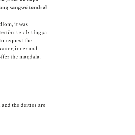
nang sangwé tendrel
djom, it was
 tertön Lerab Lingpa
to request the
outer, inner and
ffer the maṇḍala.
 and the deities are