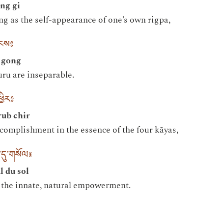
ng gi
g as the self-appearance of one’s own rigpa,
ོངས༔
 gong
uru are inseparable.
ཕྱིར༔
rub chir
ccomplishment in the essence of the four kāyas,
དུ་གསོལ༔
 du sol
t the innate, natural empowerment.