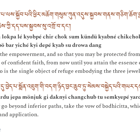
་པ་ལས་སྐྱོབ་པའི་ཕྱིར་མཆོག་གསུམ་ཀུན་འདུས་སྐྱབས་གནས་གཅིག་ཆོག་བླ
ཆེས་ཀྱི་དད་པས་སྐྱབས་སུ་འགྲོ་བ་དང༌།
 lokpa lé kyobpé chir chok sum kündü kyabné chikchok
ö bar yiché kyi depé kyab su drowa dang
 the empowerment, and so that you may be protected from 
 of confident faith, from now until you attain the essence
o is the single object of refuge embodying the three jewel
བྱེད་པ་སྨོན་འཇུག་གི་བདག་ཉིད་བྱང་ཆུབ་ཏུ་སེམས་བསྐྱེད་པའི་གཡར་ད
rdu jepa mönjuk gi daknyi changchub tu semkyepé ya
 go beyond inferior paths, take the vow of bodhicitta, whi
and application.
e