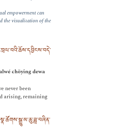
ctual empowerment can
d the visualization of the
བྲལ་བའི་ཆོས་དབྱིངས་བདེ་
ralwé chöying dewa
ave never been
nd arising, remaining
་ཚོགས་སྒྱུ་མ་ཆུ་ཟླ་བཞིན་