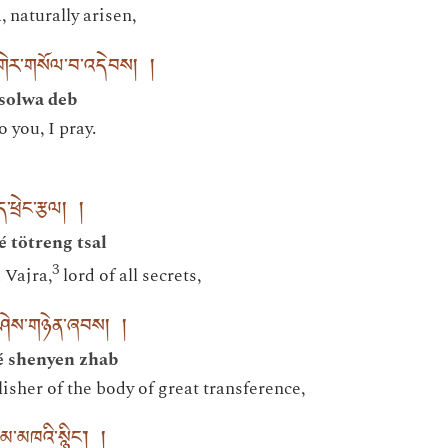
naturally arisen,
་གེར་གསོལ་བ་འདེབས། །
 solwa deb
 you, I pray.
ད་ཕྲེང་རྩལ། །
 tötreng tsal
3
 Vajra,
lord of all secrets,
ད་བཤེས་གཉེན་ཞབས། །
é shenyen zhab
sher of the body of great transference,
མ་མཁའི་སྙིང་། །