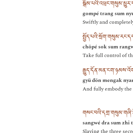
སྒོམ་པའི་འཕྲང་གསུམ་མྱུར་
gompé trang sum nyu
Swiftly and completely
སྤྱོད་པའི་སྲོག་གསུམ་རང་
chöpé sok sum rangw
Take full control of t
རྒྱུད་དོན་མན་ངག་ཉམས་འོ
gyü dön mengak nya
And fully embody the 
གསང་བའི་དགྲ་གསུམ་གཞི་ཐ
sangwé dra sum zhi t
Slaying the three secr