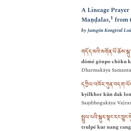
A Lineage Prayer 
1
Maṇḍalas,
from t
by Jamgön Kongtrul Lod
གདོད་མའི་མགོན་པོ་ཆོས་སྐུ
dömé gönpo chöku 
Dharmakāya Samantabh
དཀྱིལ་འཁོར་ཀུན་བདག་ལོངས་
kyilkhor kün dak lo
Saṃbhogakāya Vajrasat
སྤྲུལ་པའི་སྐུར་སྣང་རང་བྱུང་
trulpé kur nang ran