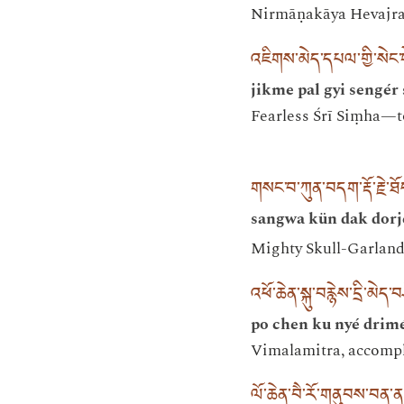
Nirmāṇakāya Hevajra, 
འཇིགས་མེད་དཔལ་གྱི་སེང
jikme pal gyi sengér
Fearless Śrī Siṃha—to
གསང་བ་ཀུན་བདག་རྡོ་རྗེ་ཐོ
sangwa kün dak dorjé
Mighty Skull-Garland
འཕོ་ཆེན་སྐུ་བརྙེས་དྲི་མེ
po chen ku nyé drim
Vimalamitra, accompli
ལོ་ཆེན་བཻ་རོ་གནུབས་བན་ན