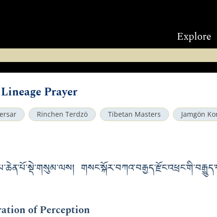
Explore
 Lineage Prayer
ersar
Rinchen Terdzö
Tibetan Masters
Jamgön Ko
ེན་པོ་སྡེ་གསུམ་ལས། གསང་སྐོར་བཀའ་བརྒྱད་རྫོང་འཕྲང་གི་བརྒྱུད
ation of Perception