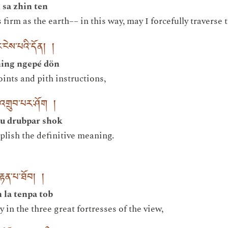
 sa zhin ten
firm as the earth–– in this way, may I forcefully traverse 
་ངེས་པའི་དོན། །
hing ngepé dön
ints and pith instructions,
་འགྲུབ་པར་ཤོག །
u drubpar shok
lish the definitive meaning.
བརྟན་པ་ཐོབ། །
 la tenpa tob
y in the three great fortresses of the view,