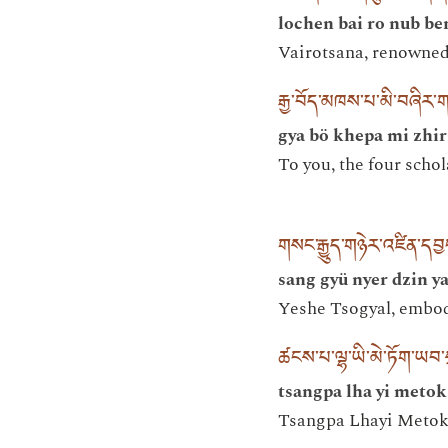
lochen bai ro nub b
Vairotsana, renowne
རྒྱ་བོད་མཁས་པ་མི་བཞིར
gya bö khepa mi zhir
To you, the four schol
གསང་རྒྱུད་གཉེར་འཛིན་དབ
sang gyü nyer dzin 
Yeshe Tsogyal, embodi
ཚངས་པ་ལྷ་ཡི་མེ་ཏོག་ཡབ
tsangpa lha yi metok
Tsangpa Lhayi Metok,