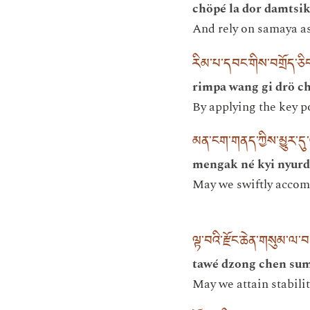
chöpé la dor damtsik
And rely on samaya as 
རིམ་པ་དབང་གིས་བགྲོད་ཅིང
rimpa wang gi drö c
By applying the key po
མན་ངག་གནད་ཀྱིས་མྱུར་དུ
mengak né kyi nyurd
May we swiftly accomp
ལྟ་བའི་རྫོང་ཆེན་གསུམ་ལ་
tawé dzong chen sum
May we attain stabilit