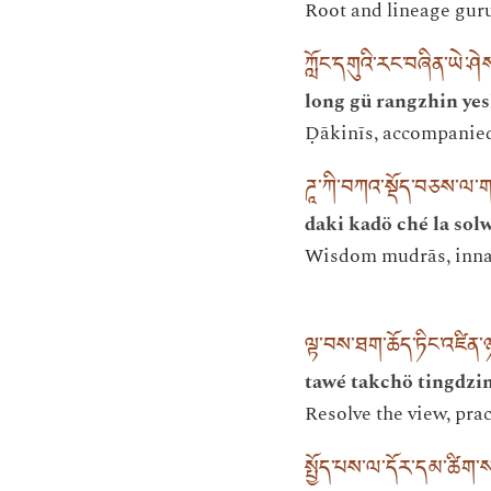
Root and lineage gur
ཀློང་དགུའི་རང་བཞིན་ཡེ་ཤེ
long gü rangzhin ye
Ḍākinīs, accompanied
ཌཱ་ཀི་བཀའ་སྡོད་བཅས་ལ་
daki kadö ché la sol
Wisdom mudrās, innate
ལྟ་བས་ཐག་ཆོད་ཏིང་འཛིན་
tawé takchö tingdzi
Resolve the view, pra
སྤྱོད་པས་ལ་དོར་དམ་ཚིག་