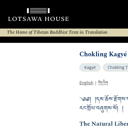
The Home of Tibetan Buddhist Texts in Translation
Chokling Kagyé
Kagyé
Chokling T
བོད་ཡིག
English
|
༄༅། །དམ་ཆོས་རྫོགས་པ་ཆ
རང་གྲོལ་བཞུགས་སོ། །
The Natural Liber