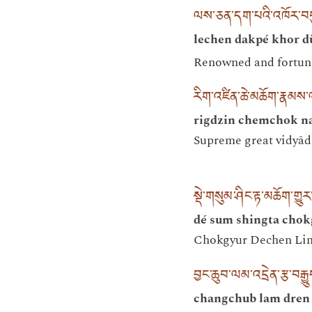
ལས་ཅན་དག་པའི་འཁོར་བད
lechen dakpé khor d
Renowned and fortuna
རིག་འཛིན་ཆེ་མཆོག་རྣམས
rigdzin chemchok na
Supreme great vidyādh
སྡེ་གསུམ་ཤིང་རྟ་མཆོག་གྱུར་
dé sum shingta chok
Chokgyur Dechen Lingp
བྱང་ཆུབ་ལམ་འདྲེན་རྩ་བརྒྱ
changchub lam dren 