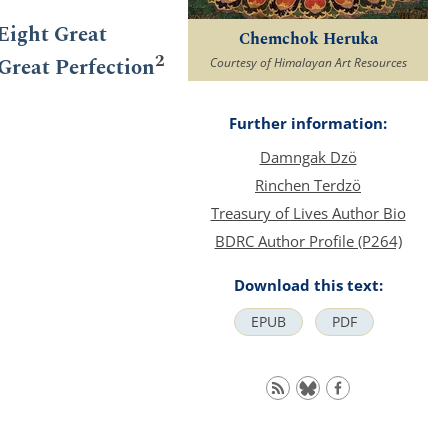
 Eight Great
Chemchok Heruka
2
Great Perfection
Courtesy of Himalayan Art Resources
Further information:
Damngak Dzö
Rinchen Terdzö
Treasury of Lives Author Bio
BDRC Author Profile (P264)
Download this text:
EPUB
PDF