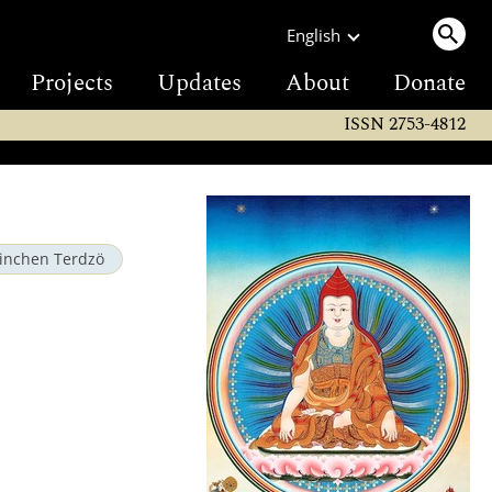
English
Projects
Updates
About
Donate
ISSN 2753-4812
inchen Terdzö