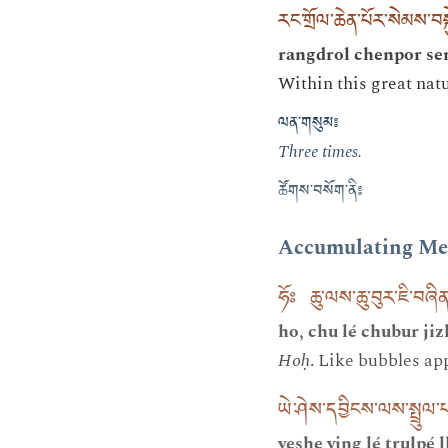
རང་གྲོལ་ཆེན་པོར་སེམས་བསྐ
rangdrol chenpor s
Within this great natu
ལན་གསུམ༔
Three times.
ཚོགས་བསོག་ནི༔
Accumulating Me
ཧོཿ ཆུ་ལས་ཆུ་བུར་ཇི་བཞིན
ho, chu lé chubur jiz
Hoḥ
. Like bubbles app
ཡེ་ཤེས་དབྱིངས་ལས་སྤྲུལ་
yeshe ying lé trulpé 