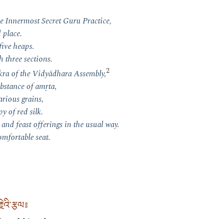
he Innermost Secret Guru Practice,
 place.
ive heaps.
h three sections.
2
 cakra of the Vidyādhara Assembly,
bstance of amṛta,
rious grains,
y of red silk.
 and feast offerings in the usual way.
omfortable seat.
ྗེའི་རྩལ༔