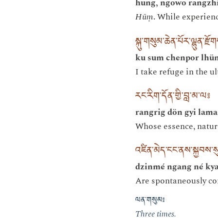
hung, ngowo rangzhi
Hūṃ
. While experienc
སྐུ་གསུམ་ཆེན་པོར་ལྷུན་རྫོ
ku sum chenpor lhü
I take refuge in the 
རང་རིག་དོན་གྱི་བླ་མ་ལ༔
rangrig dön gyi lama
Whose essence, natur
འཛིན་མེད་ངང་ནས་སྐྱབས་ས
dzinmé ngang né kya
Are spontaneously com
ལན་གསུམ༔
Three times.