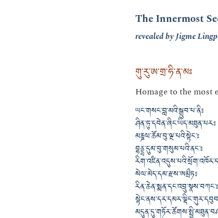
The Innermost Sec
revealed by Jigme Ling
གུ་རུ་ཨ་གྲ་ཧི་ན་མཿ
Homage to the most e
ཡང་གསང་བླ་མའི་སྒྲུབ་པ་ནི༔
ཤིན་ཏུ་དབེན་ཞིང་ཡིད་མཐུན་པར༔
མཎྜལ་ཚོམ་བུ་ལྔ་པའི་སྟེང་༔
བྷནྡྷ་དུམ་བུ་གསུམ་པའི་ནང་༔
རིག་འཛིན་འདུས་པའི་སྲོག་འཁོར་
སེལ་མེད་དམ་རྫས་ཨམྲྀཏ༔
རིན་ཆེན་སྨན་དང་འབྲུ་སྣས་བཀང་
སྟེང་ནས་དར་དམར་ལྡིང་གུར་དབུ
མདུན་དུ་གཏོར་ཚོགས་སྤྱི་མཐུན་