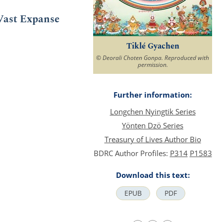
 Vast Expanse
Tiklé Gyachen
© Deorali Choten Gonpa. Reproduced with
permission.
Further information:
Longchen Nyingtik Series
Yönten Dzö Series
Treasury of Lives Author Bio
BDRC Author Profiles:
P314
P1583
Download this text:
EPUB
PDF