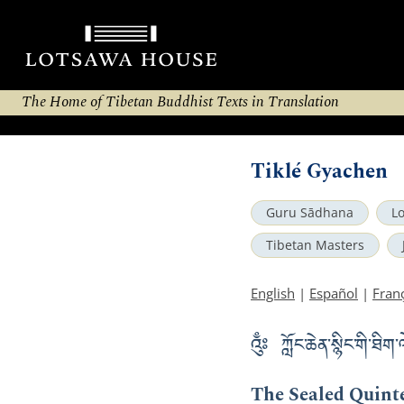
The Home of Tibetan Buddhist Texts in Translation
Tiklé Gyachen
Guru Sādhana
L
Tibetan Masters
English
|
Español
|
Fran
འུྃཿ ཀློང་ཆེན་སྙིང་གི་ཐ
The Sealed Quint