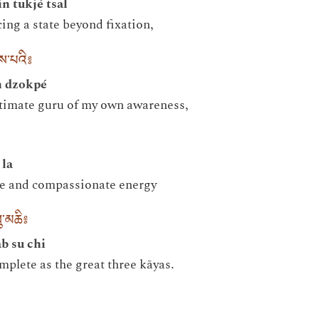
n tukjé tsal
ing a state beyond fixation,
གས་པའི༔
n dzokpé
ultimate guru of my own awareness,
 la
e and compassionate energy
ུ་མཆི༔
b su chi
plete as the great three kāyas.