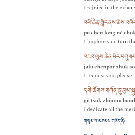
I rejoice in the exhau
འཕོ་ཆེན་ཀློང་ནས་ཆོས་འཁོ
po chen long né chö
I implore you: turn t
འཇའ་ལུས་ཆེན་པོར་བཞུག
jalü chenpor zhuk s
I request you: please
དགེ་ཚོགས་གཞོན་ནུ་བུམ་སྐུ
gé tsok zhönnu bum
I dedicate all the mer
གསུམ་པ་མཚམས་གཅོད་ནི༔