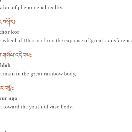
stion of phenomenal reality:
ར་བསྐོར༔
khor kor
he wheel of Dharma from the expanse of ‘great transference
ས་གསོལ་འདེབས༔
oldeb
 remain in the great rainbow body,
ར་བསྔོ༔
kur ngo
it toward the youthful vase body.