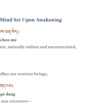
e Mind Set Upon Awakening
མས་ཅན་མེད༔
mchen mé
state, naturally radiant and unconstrained,
dhas nor sentient beings,
ི་གདངས༔
kpé dang
r non-existence—