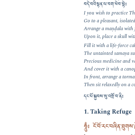
བདེ་བའི་སྟན་ལ་བག་ཕེབ་སྟེ༔
I you wish to practice T
Go to a pleasant, isolated
Arrange a maṇḍala with f
Upon it, place a skull wit
Fill it with a life-force
The untainted samaya su
Precious medicine and va
And cover it with a canop
In front, arrange a torma
Then sit relaxedly on a c
དང་པོ་སྐྱབས་སུ་འགྲོ་བ་ནི༔
1. Taking Refuge
ཧཱུྃ༔ ངོ་བོ་རང་བཞིན་ཐུགས་ར