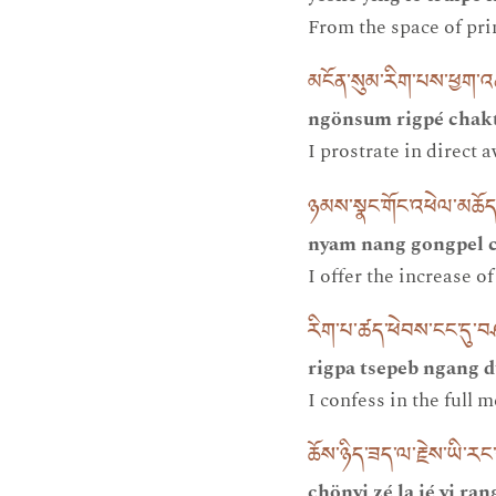
From the space of pr
མངོན་སུམ་རིག་པས་ཕྱག་
ngönsum rigpé chakt
I prostrate in direct 
ཉམས་སྣང་གོང་འཕེལ་མཆོ
nyam nang gongpel c
I offer the increase o
རིག་པ་ཚད་ཕེབས་ངང་དུ་
rigpa tsepeb ngang 
I confess in the full 
ཆོས་ཉིད་ཟད་ལ་རྗེས་ཡི་རང་
chönyi zé la jé yi ran