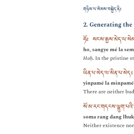
གཉིས་པ་སེམས་བསྐྱེད་ནི༔
2. Generating th
ཧོཿ སངས་རྒྱས་མེད་ལ་སེ
ho, sangye mé la se
Hoḥ
. In the pristine 
ཡིན་པ་མེད་ལ་མིན་པ་མེད༔
yinpamé la minpamé
There are neither bud
སོ་མ་རང་གདངས་ལྷུག་པའ
soma rang dang lhu
Neither existence no