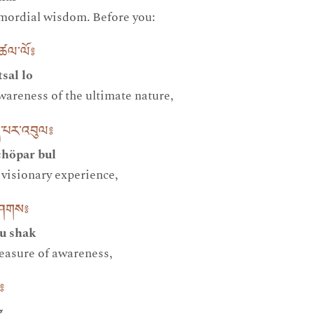
imordial wisdom. Before you:
འཚལ་ལོ༔
sal lo
awareness of the ultimate nature,
ད་པར་འབུལ༔
höpar bul
f visionary experience,
བཤགས༔
du shak
measure of awareness,
༔
g