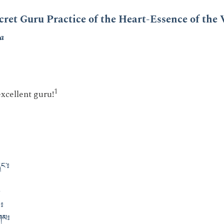
ret Guru Practice of the Heart-Essence of the
pa
1
xcellent guru!
དང་༔
༔
བ༔
བཤམ༔