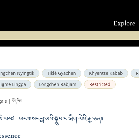
Explore
ongchen Nyingtik
Tiklé Gyachen
Khyentse Kabab
R
Jigme Lingpa
Longchen Rabjam
Restricted
བོད་ཡིག
çais
|
ིག་ལེ་ལསཿ ཡང་གསང་བླ་མའི་སྒྲུབ་པ་ཐིག་ལེའི་རྒྱ་ཅན༔
essence