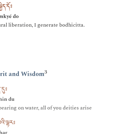
ྱེད་དོ༔
emkyé do
ral liberation, I generate bodhicitta.
3
rit and Wisdom
་དུ༔
hin du
earing on water, all of you deities arise
པའི་ལྷར༔
lhar