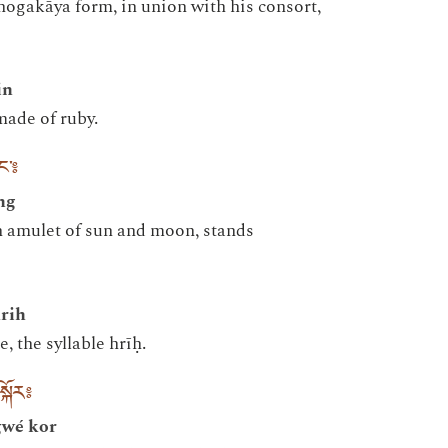
bhogakāya form, in union with his consort,
in
made of ruby.
ང་༔
ng
an amulet of sun and moon, stands
hrih
, the syllable hrīḥ.
སྐོར༔
gwé kor