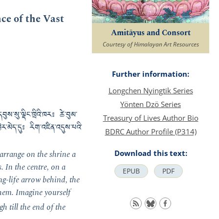
ce of the Vast
Amitāyus and Consort
Courtesy of Himalayan Art Resources
Further information:
Longchen Nyingtik Series
Yönten Dzö Series
ུས་སུ་ལྡིང་ཁྲིའི་ཁར༔ ཚེ་བུམ་
Treasury of Lives Author Bio
ར་མེད་དུ༔ རིག་འཛིན་འདུས་པའི་
BDRC Author Profile (P314)
Download this text:
 arrange on the shrine a
 In the centre, on a
EPUB
PDF
ong-life arrow behind, the
 them. Imagine yourself
gh till the end of the