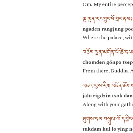
Oṃ. My entire percep
ལྔ་ལྡན་རང་བྱུང་ཕོ་བྲང་ནས༔
ngaden rangjung po
Where the palace, with
བཅོམ་ལྡན་མགོན་པོ་ཚེ་དཔ
chomden gönpo tse
From there, Buddha Am
འཇའ་ལུས་རིག་འཛིན་ཚོ
jalü rigdzin tsok da
Along with your gathe
ཐུགས་དམ་བསྐུལ་ལོ་དབྱ
tukdam kul lo ying 