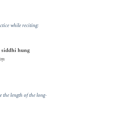
ctice while reciting:
 siddhi hung
hūṃ
 the length of the long-