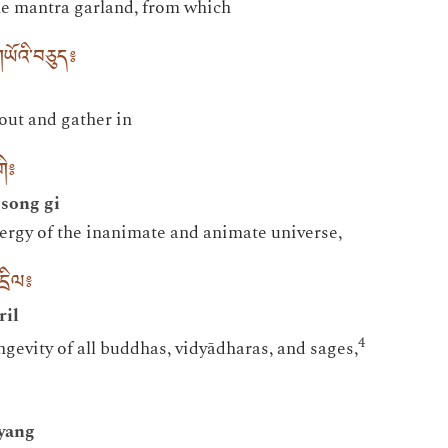
he mantra garland, from which
གཡོའི་བཅུད༔
 out and gather in
གི༔
gsong gi
nergy of the inanimate and animate universe,
དྲིལ༔
ril
4
ngevity of all buddhas, vidyādharas, and sages,
yang