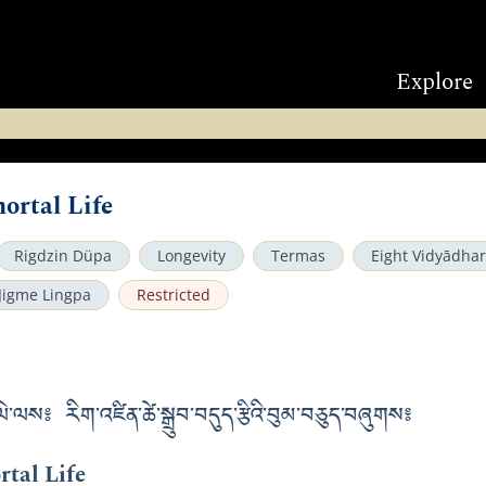
Explore
ortal Life
Rigdzin Düpa
Longevity
Termas
Eight Vidyādha
Jigme Lingpa
Restricted
ིག་ལེ་ལས༔ རིག་འཛིན་ཚེ་སྒྲུབ་བདུད་རྩིའི་བུམ་བཅུད་བཞུགས༔
tal Life