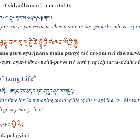
 of vidyādhara of immortality.
འཇམ་རླུང་བུམ་པ་ཅན་དང་སྦྲགས༔
 you can as you recite it. Then maintain the ‘gentle breath’ vase pra
ྫྙཱ་ན་མ་ཧཱ་པུ་ཎྱེ་ཚེ་བྷྲཱུྃ་ནྲྀ་ཛཿསརྦ་སིདྡྷི་ཧཱུྃ༔
ha guru ayurjnana maha punyé tsé droom nri dza sarva
guru ayur-jñāna-mahā-punye tsé bhrūṃ nṛ jaḥ sarva-siddhi 
6
f Long Life
ས་ནི༔ མདའ་དར་ཚད་བཞག་གདུང་ཤུགས་བསྐྱེད༔
 the time for “summoning the long life of the vidyādharas”. Measure
 great feeling, chant:
པལ་གྱི་རི༔
 pal gyi ri