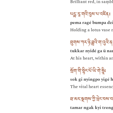
Brilliant red, in saṃ
པདྨ་རཱ་གའི་བུམ་པ་འཛིན༔
pema ragé bumpa dz
Holding a lotus vase 
ཐུགས་ཀར་ཉི་ཟླའི་ག་འུའི་ན
tukkar nyidé ga ü na
At his heart, within 
སྲོག་གི་སྙིང་པོ་ཡི་གེ་ཧྲཱིཿ
sok gi nyingpo yigé 
The vital heart essence
ཐ་མར་སྔགས་ཀྱི་ཕྲེང་བས་བ
tamar ngak kyi tren