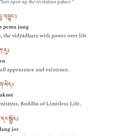
Then open up the recitation palace.
ྨ་འབྱུང་༔
in pema jung
 the vidyādhara with power over life
ཀ་རུ༔
ru
all appearance and existence.
ག་མེད༔
pakmé
mitāyus, Buddha of Limitless Life,
ང་སྦྱོར༔
dang jor