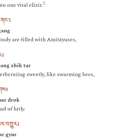
5
to one vital elixir.
་གང་༔
gang
body are filled with Amitāyuses,
ར༔
ang zhik tar
erberating sweetly, like swarming bees,
ོགས༔
par drok
nd of hrīḥ:
པར་འགྱུར༔
ar gyur