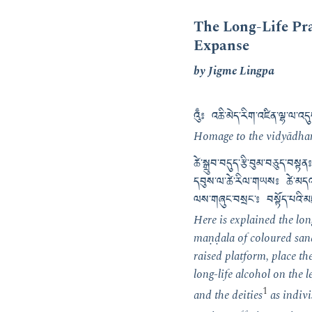
The Long-Life Pra
Expanse
by Jigme Lingpa
འུྃ༔ འཆི་མེད་རིག་འཛིན་ལྷ་ལ་འད
Homage to the vidyādhar
ཚེ་སྒྲུབ་བདུད་རྩི་བུམ་བཅུད་བས
དབུས་ལ་ཚེ་རིལ་གཡས༔ ཚེ་མདའ་ར
ལས་གཞུང་བསྲང་༔ བསྟོད་པའི་མཇ
Here is explained the lon
maṇḍala of coloured sand,
raised platform, place the
long-life alcohol on the l
1
and the deities
as indivi