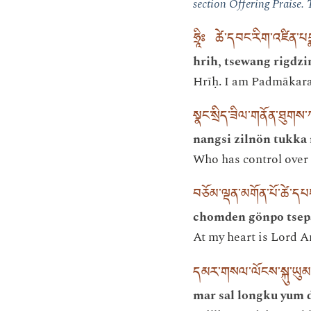
section Offering Praise. 
ཧྲཱིཿ ཚེ་དབང་རིག་འཛིན་པད
hrih, tsewang rigdz
Hrīḥ. I am Padmākara,
སྣང་སྲིད་ཟིལ་གནོན་ཐུགས་
nangsi zilnön tukka 
Who has control over 
བཅོམ་ལྡན་མགོན་པོ་ཚེ་དཔ
chomden gönpo tse
At my heart is Lord A
དམར་གསལ་ལོངས་སྐུ་ཡུམ་ད
mar sal longku yum 