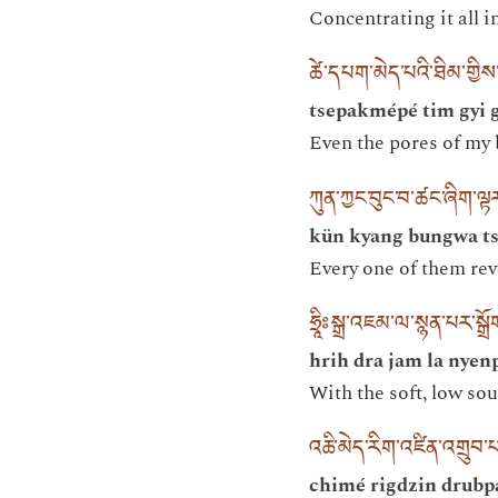
Concentrating it all in
ཚེ་དཔག་མེད་པའི་ཐིམ་གྱིས
tsepakmépé tim gyi 
Even the pores of my 
ཀུན་ཀྱང་བུང་བ་ཚང་ཞིག་ལྟ
kün kyang bungwa ts
Every one of them rev
ཧྲཱིཿསྒྲ་འཇམ་ལ་སྙན་པར་སྒྲ
hrih dra jam la nyen
With the soft, low sou
འཆི་མེད་རིག་འཛིན་འགྲུབ་
chimé rigdzin drubp