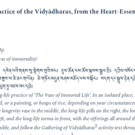
ctice of the Vidyādharas, from the Heart-Essen
ུད༔
as of immortality!
ྟན༔ དབེན་པའི་གནས་སུ་སྟེགས་བུའི་ཁར༔ རྡུལ་ཚོན་རས་ཚོམ་སྐབས་སྦྱར་གྱི༔ དཀྱིལ་འཁོར་དབ
ྒྱབ་ལ་ཚེ་ཆང་གཡོན༔ ཚེ་གཏོར་མདུན་བཤམ་མཆོད་པས་བསྐོར༔ བདག་དང་སྒྲུབ་རྟེན་དབྱེ
ུག་ཏུ་འཛབ་ཁང་དབྱེ༔
g-life practice of ‘The Vase of Immortal Life’. In an isolated place,
 or a painting, or heaps of rice, depending on your circumstances.
 longevity vase in the middle, the long-life pills on the right, the l
eft, and the long-life torma in front, with the offerings all around
2
sible, and follow the Gathering of Vidyādharas
activity text throu
3