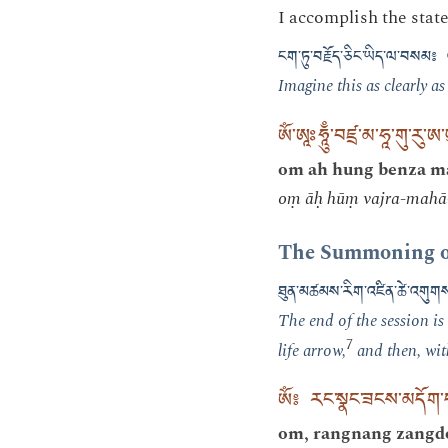
I accomplish the state
ངག་ཏུ་བརྗོད་ཅིང་ཡིད་ལ་བསམ༔ 
Imagine this as clearly as
ཨོཾ་ཨཱཿཧཱུྃ་བཛྲ་མ་ཧཱ་གུ་རུ་ཨ་ཡུར
om ah hung benza ma
oṃ āḥ hūṃ vajra-mahā-
The Summoning o
ཐུན་མཚམས་རིག་འཛིན་ཚེ་འགུག
The end of the session is
7
life arrow,
and then, with
ཨོཾ༔ རང་སྣང་ཟངས་མདོག་ད
om, rangnang zangdok