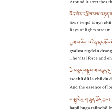
Around it stretches t
འོད་ཟེར་འཕྲོས་པས་བརྟན་
özer tröpé tenyö chü
Rays of lights stream
རྒྱལ་བ་རིག་འཛིན་དྲང་སྲོང་
gyalwa rigdzin dran
The vital force and e
ཚེ་བཅུད་བསྡུས་ལ་བཅུད་དུ་
tsechü dü la chü du d
And the essence of lo
བ་སྤུའི་བུ་ག་ཚུན་ཆོད་ཀྱང་༔
bapü buga tsünchö k