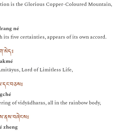
tion is the Glorious Copper-Coloured Mountain,
drang né
 its five certainties, appears of its own accord.
ག་མེད༔
pakmé
itāyus, Lord of Limitless Life,
གས་དང་བཅས༔
ngché
ring of vidyādharas, all in the rainbow body,
ིངས་ནས་བཞེངས༔
né zheng