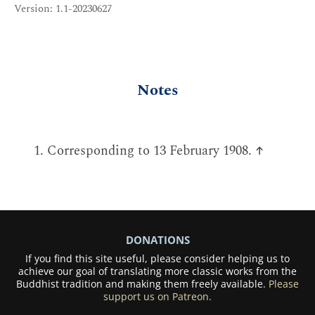
Version: 1.1-20230627
Notes
Corresponding to 13 February 1908.
↑
DONATIONS
If you find this site useful, please consider helping us to
achieve our goal of translating more classic works from the
Buddhist tradition and making them freely available.
Please
support us on Patreon.