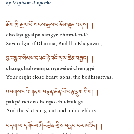
by Mipham Rinpoche
ཆོས་ཀྱི་རྒྱལ་པོ་སངས་རྒྱས་བཅོམ་ལྡན་འདས། །
chö kyi gyalpo sangye chomdendé
Sovereign of Dharma, Buddha Bhagavān,
བྱང་ཆུབ་སེམས་དཔའ་ཉེ་བའི་སྲས་ཆེན་བརྒྱད། །
changchub sempa nyewé sé chen gyé
Your eight close heart-sons, the bodhisattvas,
འཕགས་པའི་གནས་བརྟན་ཆེན་པོ་བཅུ་དྲུག་གིས། །
pakpé neten chenpo chudruk gi
And the sixteen great and noble elders,
བདག་ལ་དགོངས་ཤིང་བྱིན་གྱིས་བརླབ་པར་མཛོད། །