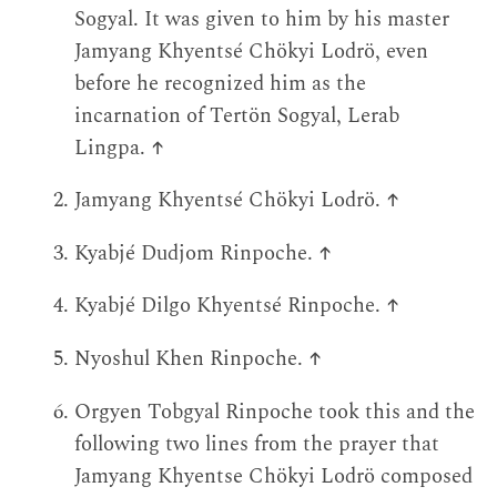
Sogyal. It was given to him by his master
Jamyang Khyentsé Chökyi Lodrö, even
before he recognized him as the
incarnation of Tertön Sogyal, Lerab
Lingpa.
↑
Jamyang Khyentsé Chökyi Lodrö.
↑
Kyabjé Dudjom Rinpoche.
↑
Kyabjé Dilgo Khyentsé Rinpoche.
↑
Nyoshul Khen Rinpoche.
↑
Orgyen Tobgyal Rinpoche took this and the
following two lines from the prayer that
Jamyang Khyentse Chökyi Lodrö composed