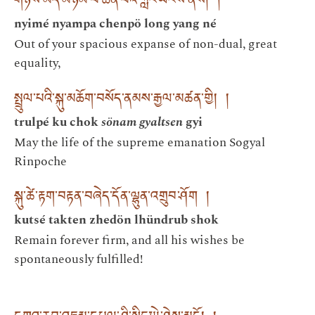
གཉིས་མེད་མཉམ་པ་ཆེན་པོའི་ཀློང་ཡངས་ནས། །
nyimé nyampa chenpö long yang né
Out of your spacious expanse of non-dual, great
equality,
སྤྲུལ་པའི་སྐུ་མཆོག་བསོད་ནམས་རྒྱལ་མཚན་གྱི། །
trulpé ku chok
sönam gyaltsen
gyi
May the life of the supreme emanation Sogyal
Rinpoche
སྐུ་ཚེ་རྟག་བརྟན་བཞེད་དོན་ལྷུན་འགྲུབ་ཤོག །
kutsé takten zhedön lhündrub shok
Remain forever firm, and all his wishes be
spontaneously fulfilled!