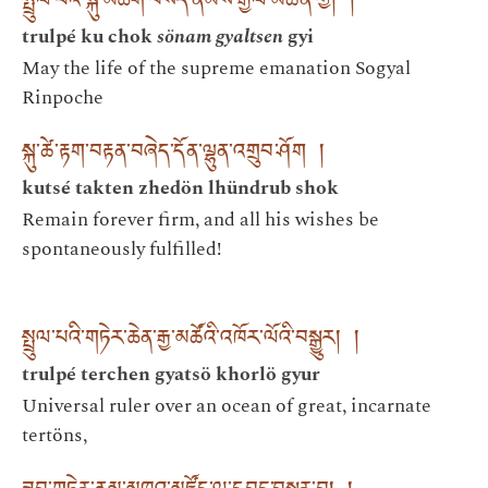
སྤྲུལ་པའི་སྐུ་མཆོག་བསོད་ནམས་རྒྱལ་མཚན་གྱི། །
trulpé ku chok
sönam gyaltsen
gyi
May the life of the supreme emanation Sogyal
Rinpoche
སྐུ་ཚེ་རྟག་བརྟན་བཞེད་དོན་ལྷུན་འགྲུབ་ཤོག །
kutsé takten zhedön lhündrub shok
Remain forever firm, and all his wishes be
spontaneously fulfilled!
སྤྲུལ་པའི་གཏེར་ཆེན་རྒྱ་མཚོའི་འཁོར་ལོའི་བསྒྱུར། །
trulpé terchen gyatsö khorlö gyur
Universal ruler over an ocean of great, incarnate
tertöns,