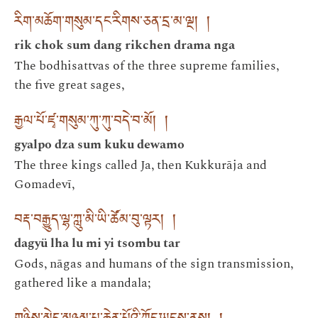
རིག་མཆོག་གསུམ་དང་རིགས་ཅན་དྲ་མ་ལྔ། །
rik chok sum dang rikchen drama nga
The bodhisattvas of the three supreme families,
the five great sages,
རྒྱལ་པོ་ཛྭ་གསུམ་ཀུ་ཀུ་བདེ་བ་མོ། །
gyalpo dza sum kuku dewamo
The three kings called Ja, then Kukkurāja and
Gomadevī,
བརྡ་བརྒྱུད་ལྷ་ཀླུ་མི་ཡི་ཚོམ་བུ་ལྟར། །
dagyü lha lu mi yi tsombu tar
Gods, nāgas and humans of the sign transmission,
gathered like a mandala;