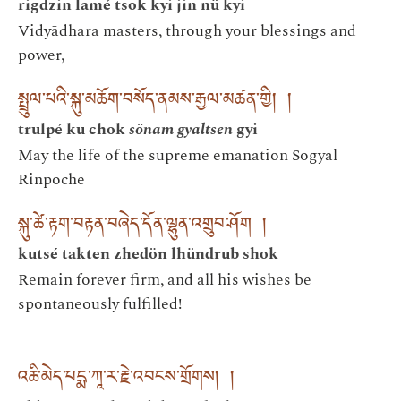
rigdzin lamé tsok kyi jin nü kyi
Vidyādhara masters, through your blessings and
power,
སྤྲུལ་པའི་སྐུ་མཆོག་བསོད་ནམས་རྒྱལ་མཚན་གྱི། །
trulpé ku chok
sönam gyaltsen
gyi
May the life of the supreme emanation Sogyal
Rinpoche
སྐུ་ཚེ་རྟག་བརྟན་བཞེད་དོན་ལྷུན་འགྲུབ་ཤོག །
kutsé takten zhedön lhündrub shok
Remain forever firm, and all his wishes be
spontaneously fulfilled!
འཆི་མེད་པདྨ་ཀཱ་ར་རྗེ་འབངས་གྲོགས། །