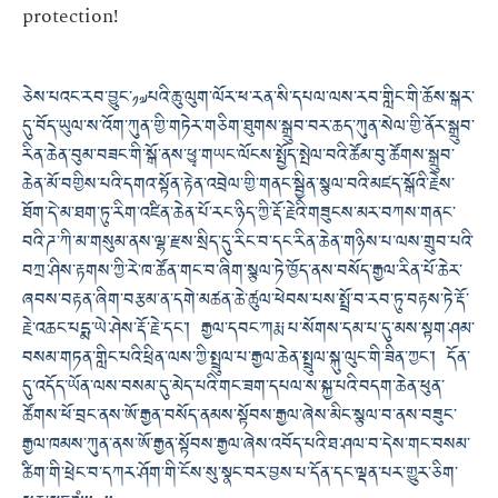
protection!
ཅེས་པའང་རབ་བྱུང་༡༧པའི་ཆུ་ལུག་ལོར་ཕ་རན་སི་དཔལ་ལས་རབ་གླིང་གི་ཆོས་སྒར་
དུ་བོད་ཡུལ་ས་འོག་ཀུན་གྱི་གཏེར་གཅིག་ཐུགས་སྒྲུབ་བར་ཆད་ཀུན་སེལ་གྱི་ནོར་སྒྲུབ་
རིན་ཆེན་བུམ་བཟང་གི་སྒོ་ནས་ཕྱྭ་གཡང་ལོངས་སྤྱོད་སྤེལ་བའི་ཚོམ་བུ་ཚོགས་སྒྲུབ་
ཆེན་མོ་བགྱིས་པའི་དགའ་སྟོན་རྟེན་འབྲེལ་གྱི་གནང་སྦྱིན་སྩལ་བའི་མཛད་སྒོའི་རྗེས་
ཐོག་དེ་མ་ཐག་ཏུ་རིག་འཛིན་ཆེན་པོ་རང་ཉིད་ཀྱི་རྡོ་རྗེའི་གཟུངས་མར་བཀས་གནང་
བའི་ཌ་ཀི་མ་གསུམ་ནས་ལྷ་རྫས་སྲིད་དུ་རིང་བ་དང་རིན་ཆེན་གཉིས་པ་ལས་གྲུབ་པའི་
བཀྲ་ཤིས་རྟགས་ཀྱི་རེ་ཁ་ཚོན་གང་བ་ཞིག་སྩལ་ཏེ་ཁྱོད་ནས་བསོད་རྒྱལ་རིན་པོ་ཆེར་
ཞབས་བརྟན་ཞིག་བརྩམ་ན་དགེ་མཚན་ཆེ་ཚུལ་ཕེབས་པས་སྤྲོ་བ་རབ་ཏུ་བརྟས་ཏེ་རྡོ་
རྗེ་འཆང་པདྨ་ཡེ་ཤེས་རྡོ་རྗེ་དང༌། རྒྱལ་དབང་ཀརྨ་པ་སོགས་དམ་པ་དུ་མས་སྟག་ཤམ་
བསམ་གཏན་གླིང་པའི་ཕྲིན་ལས་ཀྱི་སྤྲུལ་པ་རྒྱལ་ཆེན་སྤྲུལ་སྐུ་ལུང་གི་ཟིན་ཀྱང༌། དོན་
དུ་འདོད་ཡོན་ལས་བསམ་དུ་མེད་པའི་གང་ཟག་དཔལ་ས་སྐྱ་པའི་བདག་ཆེན་ཕུན་
ཚོགས་ཕོ་བྲང་ནས་ཨོ་རྒྱན་བསོད་ནམས་སྟོབས་རྒྱལ་ཞེས་མིང་སྩལ་བ་ནས་བཟུང་
རྒྱལ་ཁམས་ཀུན་ནས་ཨོ་རྒྱན་སྟོབས་རྒྱལ་ཞེས་འབོད་པའི་ཐ་ཤལ་བ་དེས་གང་བསམ་
ཚིག་གི་ཕྲེང་བ་དཀར་ཤོག་གི་ངོས་སུ་སྣང་བར་བྱས་པ་དོན་དང་ལྡན་པར་གྱུར་ཅིག་