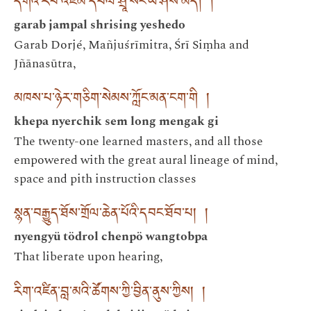
དགའ་རབ་འཇམ་དཔལ་ཤྲཱི་སིང་ཡེ་ཤེས་མདོ། །
garab jampal shrising yeshedo
Garab Dorjé, Mañjuśrīmitra, Śrī Siṃha and
Jñānasūtra,
མཁས་པ་ཉེར་གཅིག་སེམས་ཀློང་མན་ངག་གི །
khepa nyerchik sem long mengak gi
The twenty-one learned masters, and all those
empowered with the great aural lineage of mind,
space and pith instruction classes
སྙན་བརྒྱུད་ཐོས་གྲོལ་ཆེན་པོའི་དབང་ཐོབ་པ། །
nyengyü tödrol chenpö wangtobpa
That liberate upon hearing,
རིག་འཛིན་བླ་མའི་ཚོགས་ཀྱི་བྱིན་ནུས་ཀྱིས། །