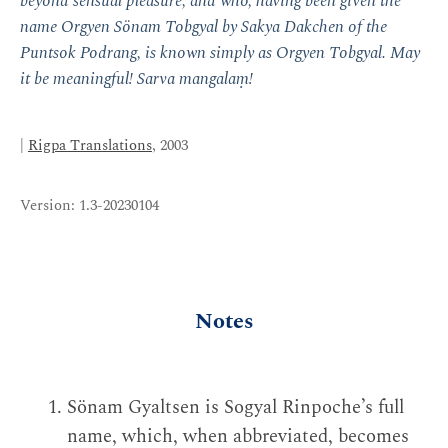
beyond sensual pleasure, and who, having been given the
name Orgyen Sönam Tobgyal by Sakya Dakchen of the
Puntsok Podrang, is known simply as Orgyen Tobgyal. May
it be meaningful! Sarva mangalaṃ!
|
Rigpa Translations
, 2003
Version: 1.3-20230104
Notes
Sönam Gyaltsen is Sogyal Rinpoche’s full
name, which, when abbreviated, becomes