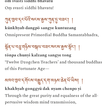
om svasti siddhi bhavatu
Oṃ svasti siddhi bhavatu!
ཀུན་ཁྱབ་དང་པོའི་སངས་རྒྱས་ཀུན་ཏུ་བཟང༌། །
künkhyab dangpö sangye kuntuzang
Omnipresent Primordial Buddha Samantabhadra,
སྟོན་པ་བཅུ་གཉིས་བསྐལ་བཟང་སངས་རྒྱས་སྟོང༌། །
tönpa chunyi kalzang sangye tong
‘Twelve Dzogchen Teachers’ and thousand buddhas
of this Fortunate Age—
མཁའ་ཁྱབ་དགོངས་བརྒྱུད་དག་མཉམ་ཆེན་པོ་ཡིས། །
khakhyab gonggyü dak nyam chenpo yi
Through the great purity and equalness of the all-
pervasive wisdom mind transmission,