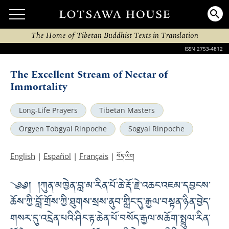
The Home of Tibetan Buddhist Texts in Translation
ISSN 2753-4812
The Excellent Stream of Nectar of
Immortality
Long-Life Prayers
Tibetan Masters
Orgyen Tobgyal Rinpoche
Sogyal Rinpoche
བོད་ཡིག
English
|
Español
|
Français
|
༄༅། །ཀུན་མཁྱེན་བླ་མ་རིན་པོ་ཆེ་རྡོ་རྗེ་འཆང་འཇམ་དབྱངས་
ཆོས་ཀྱི་བློ་གྲོས་ཀྱི་ཐུགས་སྲས་ནུབ་གླིང་དུ་རྒྱལ་བསྟན་ཉིན་བྱེད་
གསར་དུ་འདྲེན་པའི་ཤིང་རྟ་ཆེན་པོ་བསོད་རྒྱལ་མཆོག་སྤྲུལ་རིན་