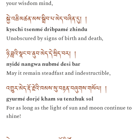
your wisdom mind,
སྐྱེ་འཆི་མཚན་མས་སྒྲིབ་པ་མེད་བཞིན་དུ། །
kyechi tsenmé dribpamé zhindu
Unobscured by signs of birth and death,
ཉི་ཟླའི་སྣང་བ་ནུབ་མེད་དེ་སྲིད་བར། །
nyidé nangwa nubmé desi bar
May it remain steadfast and indestructible,
འགྱུར་མེད་རྡོ་རྗེའི་ཁམས་སུ་བརྟན་བཞུགས་གསོལ། །
gyurmé dorjé kham su tenzhuk sol
For as long as the light of sun and moon continue to
shine!