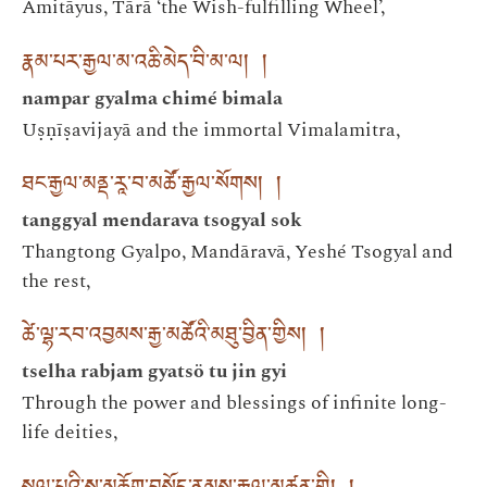
Amitāyus, Tārā ‘the Wish-fulfilling Wheel’,
རྣམ་པར་རྒྱལ་མ་འཆི་མེད་བི་མ་ལ། །
nampar gyalma chimé bimala
Uṣṇīṣavijayā and the immortal Vimalamitra,
ཐང་རྒྱལ་མནྡ་རཱ་བ་མཚོ་རྒྱལ་སོགས། །
tanggyal mendarava tsogyal sok
Thangtong Gyalpo, Mandāravā, Yeshé Tsogyal and
the rest,
ཚེ་ལྷ་རབ་འབྱམས་རྒྱ་མཚོའི་མཐུ་བྱིན་གྱིས། །
tselha rabjam gyatsö tu jin gyi
Through the power and blessings of infinite long-
life deities,