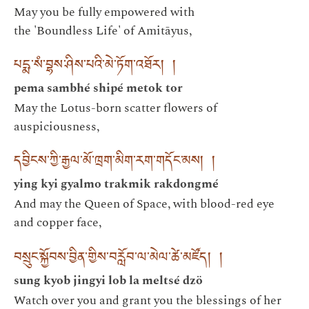
May you be fully empowered with
the 'Boundless Life' of Amitāyus,
པདྨ་སཾ་བྷས་ཤིས་པའི་མེ་ཏོག་འཐོར། །
pema sambhé shipé metok tor
May the Lotus-born scatter flowers of
auspiciousness,
དབྱིངས་ཀྱི་རྒྱལ་མོ་ཁྲག་མིག་རག་གདོང་མས། །
ying kyi gyalmo trakmik rakdongmé
And may the Queen of Space, with blood-red eye
and copper face,
བསྲུང་སྐྱོབས་བྱིན་གྱིས་བརློབ་ལ་མེལ་ཚེ་མཛོད། །
sung kyob jingyi lob la meltsé dzö
Watch over you and grant you the blessings of her