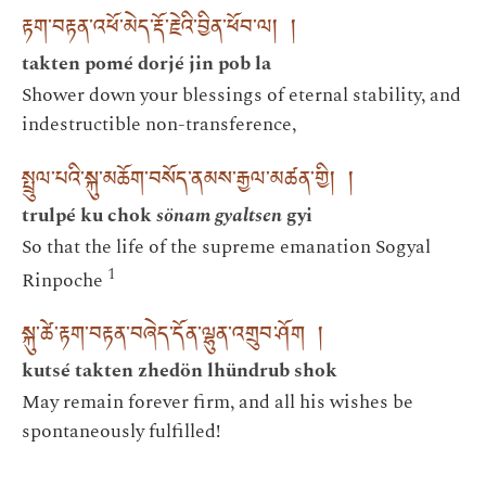
རྟག་བརྟན་འཕོ་མེད་རྡོ་རྗེའི་བྱིན་ཕོབ་ལ། །
takten pomé dorjé jin pob la
Shower down your blessings of eternal stability, and
indestructible non-transference,
སྤྲུལ་པའི་སྐུ་མཆོག་བསོད་ནམས་རྒྱལ་མཚན་གྱི། །
trulpé ku chok
sönam gyaltsen
gyi
So that the life of the supreme emanation Sogyal
1
Rinpoche
སྐུ་ཚེ་རྟག་བརྟན་བཞེད་དོན་ལྷུན་འགྲུབ་ཤོག །
kutsé takten zhedön lhündrub shok
May remain forever firm, and all his wishes be
spontaneously fulfilled!