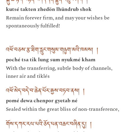
སྐུ་ཚེ་རྟག་བརྟན་བཞེད་དོན་ལྷུན་འགྲུབ་ཤོག །
kutsé takten zhedön lhündrub shok
Remain forever firm, and may your wishes be
spontaneously fulfilled!
འཕོ་བཅས་རྩ་ཐིག་རླུང་གསུམ་གཉུག་མའི་ཁམས། །
poché tsa tik lung sum nyukmé kham
With the transferring, subtle body of channels,
inner air and tiklés
འཕོ་མེད་བདེ་བ་ཆེན་པོར་རྒྱས་བཏབ་ནས། །
pomé dewa chenpor gyetab né
Sealed within the great bliss of non-transference,
གོས་དཀར་རལ་པའི་ཅོད་པན་འཆང་བཞིན་དུ། །