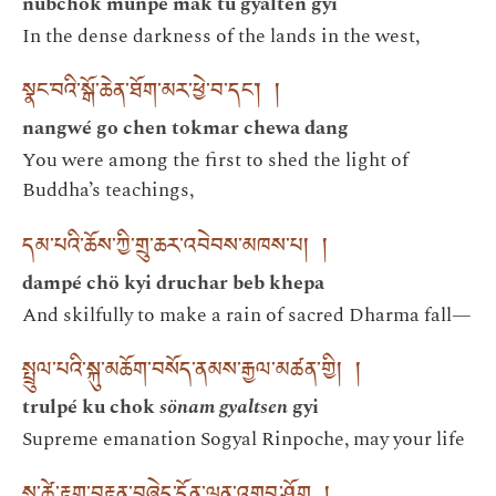
nubchok münpé mak tu gyalten gyi
In the dense darkness of the lands in the west,
སྣང་བའི་སྒོ་ཆེན་ཐོག་མར་ཕྱེ་བ་དང༌། །
nangwé go chen tokmar chewa dang
You were among the first to shed the light of
Buddha’s teachings,
དམ་པའི་ཆོས་ཀྱི་གྲུ་ཆར་འབེབས་མཁས་པ། །
dampé chö kyi druchar beb khepa
And skilfully to make a rain of sacred Dharma fall—
སྤྲུལ་པའི་སྐུ་མཆོག་བསོད་ནམས་རྒྱལ་མཚན་གྱི། །
trulpé ku chok
sönam gyaltsen
gyi
Supreme emanation Sogyal Rinpoche, may your life