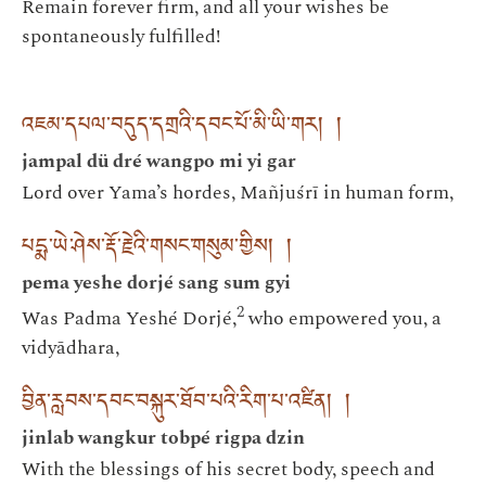
Remain forever firm, and all your wishes be
spontaneously fulfilled!
འཇམ་དཔལ་བདུད་དགྲའི་དབང་པོ་མི་ཡི་གར། །
jampal dü dré wangpo mi yi gar
Lord over Yama’s hordes, Mañjuśrī in human form,
པདྨ་ཡེ་ཤེས་རྡོ་རྗེའི་གསང་གསུམ་གྱིས། །
pema yeshe dorjé sang sum gyi
2
Was Padma Yeshé Dorjé,
who empowered you, a
vidyādhara,
བྱིན་རླབས་དབང་བསྐུར་ཐོབ་པའི་རིག་པ་འཛིན། །
jinlab wangkur tobpé rigpa dzin
With the blessings of his secret body, speech and