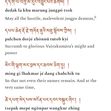
དེ་དག་ལ་འཁུ་མ་རུང་འབྱུང་པོའི་ཚོགས། །
dedak la khu marung jungpö tsok
6
May all the hostile, malevolent
jungpo
demons,
དཔལ་ཆེན་རྡོ་རྗེ་གཞོན་ནུའི་མཐུ་སྟོབས་ཀྱིས། །
palchen dorjé zhönnü tutob kyi
Succumb to glorious Vajrakumāra’s might and
power
མིང་གི་ལྷག་མར་བྱས་དང་ཆབས་ཅིག་ཏུ། །
ming gi lhakmar jé dang chabchik tu
So that not even their names remain. And at the
very same time,
ཚེ་དཔག་མེད་པས་མངོན་པར་དབང་བསྐུར་ཞིང༌། །
tsepak mepé ngönpar wangkur zhing