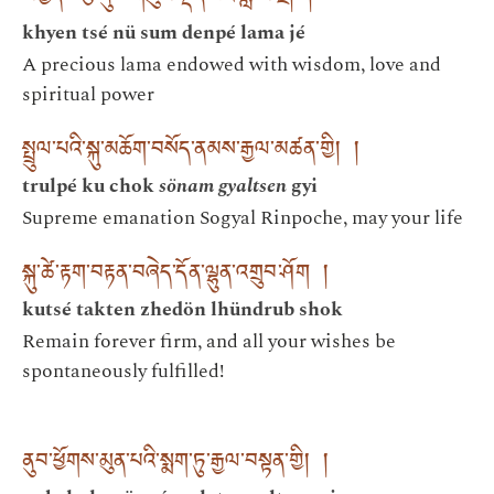
khyen tsé nü sum denpé lama jé
A precious lama endowed with wisdom, love and
spiritual power
སྤྲུལ་པའི་སྐུ་མཆོག་བསོད་ནམས་རྒྱལ་མཚན་གྱི། །
trulpé ku chok
sönam gyaltsen
gyi
Supreme emanation Sogyal Rinpoche, may your life
སྐུ་ཚེ་རྟག་བརྟན་བཞེད་དོན་ལྷུན་འགྲུབ་ཤོག །
kutsé takten zhedön lhündrub shok
Remain forever firm, and all your wishes be
spontaneously fulfilled!
ནུབ་ཕྱོགས་མུན་པའི་སྨག་ཏུ་རྒྱལ་བསྟན་གྱི། །