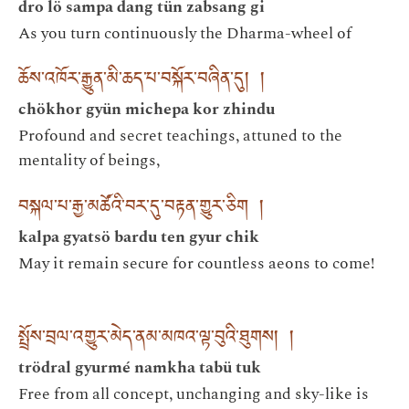
dro lö sampa dang tün zabsang gi
As you turn continuously the Dharma-wheel of
ཆོས་འཁོར་རྒྱུན་མི་ཆད་པ་བསྐོར་བཞིན་དུ། །
chökhor gyün michepa kor zhindu
Profound and secret teachings, attuned to the
mentality of beings,
བསྐལ་པ་རྒྱ་མཚོའི་བར་དུ་བརྟན་གྱུར་ཅིག །
kalpa gyatsö bardu ten gyur chik
May it remain secure for countless aeons to come!
སྤྲོས་བྲལ་འགྱུར་མེད་ནམ་མཁའ་ལྟ་བུའི་ཐུགས། །
trödral gyurmé namkha tabü tuk
Free from all concept, unchanging and sky-like is