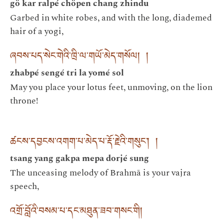
gö kar ralpé chöpen chang zhindu
Garbed in white robes, and with the long, diademed
hair of a yogi,
ཞབས་པད་སེང་གེའི་ཁྲི་ལ་གཡོ་མེད་གསོལ། །
zhabpé sengé tri la yomé sol
May you place your lotus feet, unmoving, on the lion
throne!
ཚངས་དབྱངས་འགག་པ་མེད་པ་རྡོ་རྗེའི་གསུང༌། །
tsang yang gakpa mepa dorjé sung
The unceasing melody of Brahmā is your vajra
speech,
འགྲོ་བློའི་བསམ་པ་དང་མཐུན་ཟབ་གསང་གི།