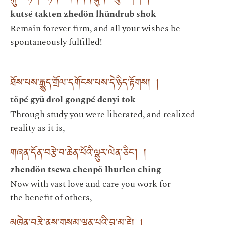
kutsé takten zhedön lhündrub shok
Remain forever firm, and all your wishes be
spontaneously fulfilled!
ཐོས་པས་རྒྱུད་གྲོལ་དགོངས་པས་དེ་ཉིད་རྟོགས། །
töpé gyü drol gongpé denyi tok
Through study you were liberated, and realized
reality as it is,
གཞན་དོན་བརྩེ་བ་ཆེན་པོའི་ལྷུར་ལེན་ཅིང༌། །
zhendön tsewa chenpö lhurlen ching
Now with vast love and care you work for
the benefit of others,
མཁྱེན་བརྩེ་ནུས་གསུམ་ལྡན་པའི་བླ་མ་རྗེ། །