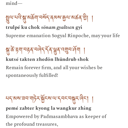
mind—
སྤྲུལ་པའི་སྐུ་མཆོག་བསོད་ནམས་རྒྱལ་མཚན་གྱི། །
trulpé ku chok
sönam gyaltsen
gyi
Supreme emanation Sogyal Rinpoche, may your life
སྐུ་ཚེ་རྟག་བརྟན་བཞེད་དོན་ལྷུན་འགྲུབ་ཤོག །
kutsé takten zhedön lhündrub shok
Remain forever firm, and all your wishes be
spontaneously fulfilled!
པད་མས་ཟབ་གཏེར་སྐྱོངས་ལ་དབང་བསྐུར་ཞིང༌། །
pemé zabter kyong la wangkur zhing
Empowered by Padmasambhava as keeper of
the profound treasures,