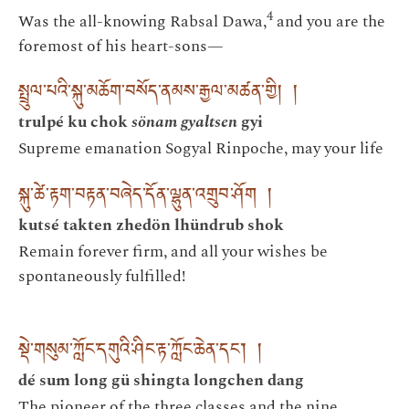
4
Was the all-knowing Rabsal Dawa,
and you are the
foremost of his heart-sons—
སྤྲུལ་པའི་སྐུ་མཆོག་བསོད་ནམས་རྒྱལ་མཚན་གྱི། །
trulpé ku chok
sönam gyaltsen
gyi
Supreme emanation Sogyal Rinpoche, may your life
སྐུ་ཚེ་རྟག་བརྟན་བཞེད་དོན་ལྷུན་འགྲུབ་ཤོག །
kutsé takten zhedön lhündrub shok
Remain forever firm, and all your wishes be
spontaneously fulfilled!
སྡེ་གསུམ་ཀློང་དགུའི་ཤིང་རྟ་ཀློང་ཆེན་དང༌། །
dé sum long gü shingta longchen dang
The pioneer of the three classes and the nine