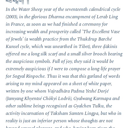
སརྦ་མངྒ་ལཾ།། །།
In the Water Sheep year of the seventeenth calendrical cycle
(2003), in the glorious Dharma encampment of Lerab Ling
in France, as soon as we had finished a ceremony for
increasing wealth and prosperity called ‘The Excellent Vase
of Jewels’ (a wealth practice from the Thukdrup Barché
Kunsel cycle, which was unearthed in Tibet), three ḍākinīs
offered me a long silk scarf and a small silver brooch bearing
the auspicious symbols. Full of joy, they said it would be
extremely auspicious if I were to compose a long-life prayer
for Sogyal Rinpoche. Thus it was that this garland of words
arising to my mind appeared on a sheet of white paper,
written by one whom Vajradhāra Padma Yeshé Dorjé
(Jamyang Khyentsé Chökyi Lodrö), Gyalwang Karmapa and
other sublime beings recognized as Gyalchen Tulku, the
activity incarnation of Taksham Samten Lingpa, but who in
reality is just an inferior person whose thoughts are not