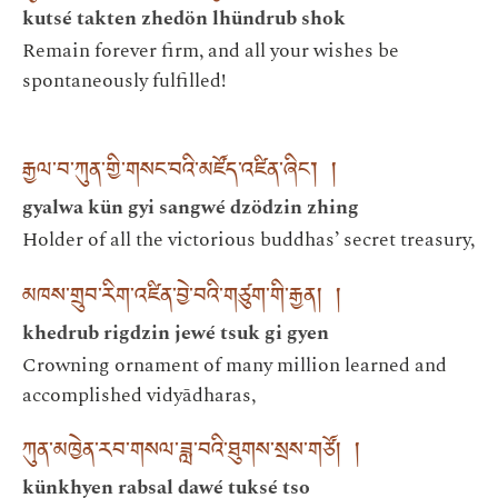
kutsé takten zhedön lhündrub shok
Remain forever firm, and all your wishes be
spontaneously fulfilled!
རྒྱལ་བ་ཀུན་གྱི་གསང་བའི་མཛོད་འཛིན་ཞིང༌། །
gyalwa kün gyi sangwé dzödzin zhing
Holder of all the victorious buddhas’ secret treasury,
མཁས་གྲུབ་རིག་འཛིན་བྱེ་བའི་གཙུག་གི་རྒྱན། །
khedrub rigdzin jewé tsuk gi gyen
Crowning ornament of many million learned and
accomplished vidyādharas,
ཀུན་མཁྱེན་རབ་གསལ་ཟླ་བའི་ཐུགས་སྲས་གཙོ། །
künkhyen rabsal dawé tuksé tso