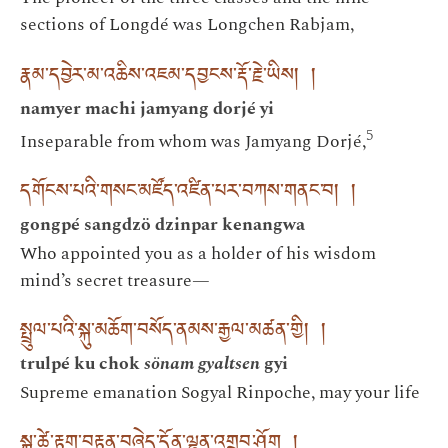
sections of Longdé was Longchen Rabjam,
རྣམ་དབྱེར་མ་འཆིས་འཇམ་དབྱངས་རྡོ་རྗེ་ཡིས། །
namyer machi jamyang dorjé yi
5
Inseparable from whom was Jamyang Dorjé,
དགོངས་པའི་གསང་མཛོད་འཛིན་པར་བཀས་གནང་བ། །
gongpé sangdzö dzinpar kenangwa
Who appointed you as a holder of his wisdom
mind’s secret treasure—
སྤྲུལ་པའི་སྐུ་མཆོག་བསོད་ནམས་རྒྱལ་མཚན་གྱི། །
trulpé ku chok
sönam gyaltsen
gyi
Supreme emanation Sogyal Rinpoche, may your life
སྐུ་ཚེ་རྟག་བརྟན་བཞེད་དོན་ལྷུན་འགྲུབ་ཤོག །