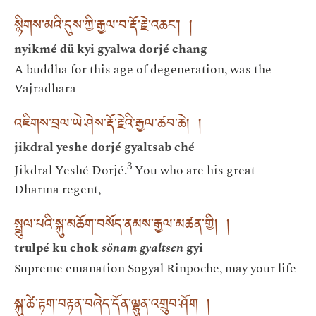
སྙིགས་མའི་དུས་ཀྱི་རྒྱལ་བ་རྡོ་རྗེ་འཆང༌། །
nyikmé dü kyi gyalwa dorjé chang
A buddha for this age of degeneration, was the
Vajradhāra
འཇིགས་བྲལ་ཡེ་ཤེས་རྡོ་རྗེའི་རྒྱལ་ཚབ་ཆེ། །
jikdral yeshe dorjé gyaltsab ché
3
Jikdral Yeshé Dorjé.
You who are his great
Dharma regent,
སྤྲུལ་པའི་སྐུ་མཆོག་བསོད་ནམས་རྒྱལ་མཚན་གྱི། །
trulpé ku chok
sönam gyaltsen
gyi
Supreme emanation Sogyal Rinpoche, may your life
སྐུ་ཚེ་རྟག་བརྟན་བཞེད་དོན་ལྷུན་འགྲུབ་ཤོག །