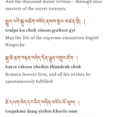
And the thousand minor tertöns—through your
mastery of the secret treasury,
སྤྲུལ་པའི་སྐུ་མཆོག་བསོད་ནམས་རྒྱལ་མཚན་གྱི། །
trulpé ku chok
sönam gyaltsen
gyi
May the life of the supreme emanation Sogyal
Rinpoche
སྐུ་ཚེ་རྟག་བརྟན་བཞེད་དོན་ལྷུན་འགྲུབ་ཤོག །
kutsé takten zhedön lhündrub shok
Remain forever firm, and all his wishes be
spontaneously fulfilled!
ཚེ་དཔག་མེད་དང་ཡིད་བཞིན་འཁོར་ལོ་ཡུམ། །
tsepakmé dang yizhin khorlo yum