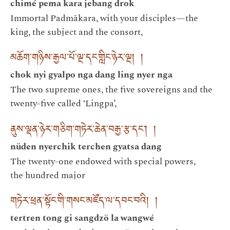
chimé pema kara jebang drok
Immortal Padmākara, with your disciples—the
king, the subject and the consort,
མཆོག་གཉིས་རྒྱལ་པོ་ལྔ་དང་གླིང་ཉེར་ལྔ། །
chok nyi gyalpo nga dang ling nyer nga
The two supreme ones, the five sovereigns and the
twenty-five called ‘Lingpa’,
ནུས་ལྡན་ཉེར་གཅིག་གཏེར་ཆེན་བརྒྱ་རྩ་དང༌། །
nüden nyerchik terchen gyatsa dang
The twenty-one endowed with special powers,
the hundred major
གཏེར་ཕྲན་སྟོང་གི་གསང་མཛོད་ལ་དབང་བའི། །
tertren tong gi sangdzö la wangwé