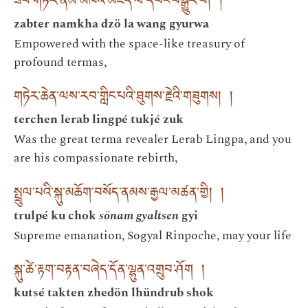
ཟབ་གཏེར་ནམ་མཁའ་མཛོད་ལ་དབང་བསྒྱུར་བ། །
zabter namkha dzö la wang gyurwa
Empowered with the space-like treasury of
profound termas,
གཏེར་ཆེན་ལས་རབ་གླིང་པའི་ཐུགས་རྗེའི་གཟུགས། །
terchen lerab lingpé tukjé zuk
Was the great terma revealer Lerab Lingpa, and you
are his compassionate rebirth,
སྤྲུལ་པའི་སྐུ་མཆོག་བསོད་ནམས་རྒྱལ་མཚན་གྱི། །
trulpé ku chok
sönam gyaltsen
gyi
Supreme emanation, Sogyal Rinpoche, may your life
སྐུ་ཚེ་རྟག་བརྟན་བཞེད་དོན་ལྷུན་འགྲུབ་ཤོག །
kutsé takten zhedön lhündrub shok