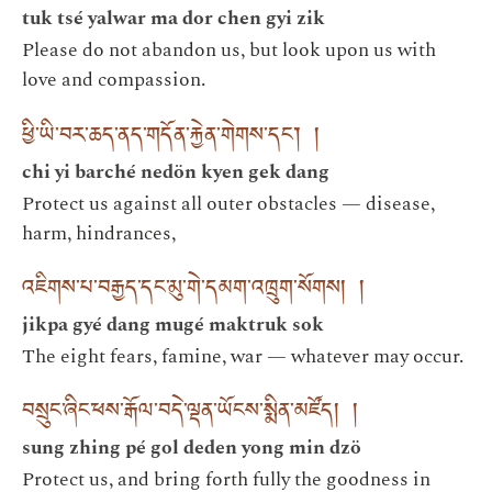
tuk tsé yalwar ma dor chen gyi zik
Please do not abandon us, but look upon us with
love and compassion.
ཕྱི་ཡི་བར་ཆད་ནད་གདོན་རྐྱེན་གེགས་དང་། །
chi yi barché nedön kyen gek dang
Protect us against all outer obstacles — disease,
harm, hindrances,
འཇིགས་པ་བརྒྱད་དང་མུ་གེ་དམག་འཁྲུག་སོགས། །
jikpa gyé dang mugé maktruk sok
The eight fears, famine, war — whatever may occur.
བསྲུང་ཞིང་ཕས་རྒོལ་བདེ་ལྡན་ཡོངས་སྨིན་མཛོད། །
sung zhing pé gol deden yong min dzö
Protect us, and bring forth fully the goodness in