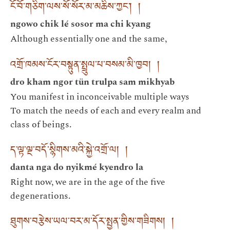
ངོ་བོ་གཅིག་ལས་སོ་སོར་མ་མཆིས་ཀྱང་། །
ngowo chik lé sosor ma chi kyang
Although essentially one and the same,
འགྲོ་ཁམས་ངོར་བསྟུན་སྤྲུལ་པ་བསམ་མི་ཁྱབ། །
dro kham ngor tün trulpa sam mikhyab
You manifest in inconceivable multiple ways
To match the needs of each and every realm and
class of beings.
ད་ལྟ་ལྔ་བདོ་སྙིགས་མའི་སྐྱེ་འགྲོ་ལ། །
danta nga do nyikmé kyendro la
Right now, we are in the age of the five
degenerations.
ཐུགས་བརྩེས་ཡལ་བར་མ་དོར་སྤྱན་གྱིས་གཟིགས། །