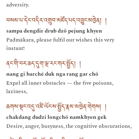
adversity.
བསམ་པ་དེང་འདིར་འགྲུབ་མཛོད་པད་འབྱུང་མཁྱེན། །
sampa dengdir drub dzö pejung khyen
Padmākara, please fulfil our wishes this very
instant!
ནང་གི་བར་ཆད་དུག་ལྔ་རང་གར་སྤྱོད། །
nang gi barché duk nga rang gar chö
Expel all inner obstacles — the five poisons,
laziness,
ཆགས་སྡང་འདུ་འཛི་ལོངས་སྤྱོད་རྣམ་མཁྱེན་གེགས། །
chakdang dudzi longchö namkhyen gek
Desire, anger, busyness, the cognitive obscurations,