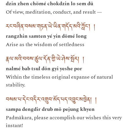
dzin zhen chömé chokdzin lo sem dü
Of view, meditation, conduct, and result —
རང་བཞིན་བསམ་གཏན་ཡེ་ཡིན་གདོད་མའི་ཀློང་། །
rangzhin samten yé yin dömé long
Arise as the wisdom of settledness
རྣལ་མའི་བབས་ཚུལ་དོན་གྱི་ཡེ་ཤེས་སྤོར། །
nalmé bab tsul dön gyi yeshe por
Within the timeless original expanse of natural
stability.
བསམ་པ་དེང་འདིར་འགྲུབ་མོད་པད་འབྱུང་མཁྱེན། །
sampa dengdir drub mö pejung khyen
Padmākara, please accomplish our wishes this very
instant!