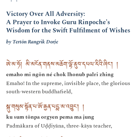
Victory Over All Adversity:
A Prayer to Invoke Guru Rinpoche’s
Wisdom for the Swift Fulfilment of Wishes
by Tertön Rangrik Dorje
ཨེ་མ་ཧོ། མི་མངོན་གནས་མཆོག་ལྷོ་ནུབ་དཔལ་རིའི་ཞིང་། །
emaho mi ngön né chok lhonub palri zhing
Emaho! In the supreme, invisible place, the glorious
south-western buddhafield,
སྐུ་གསུམ་སྟོན་པ་ཨོ་རྒྱན་པདྨ་མ་འབྱུང་། །
ku sum tönpa orgyen pema ma jung
Padmākara of Uḍḍiyāna, three-kāya teacher,