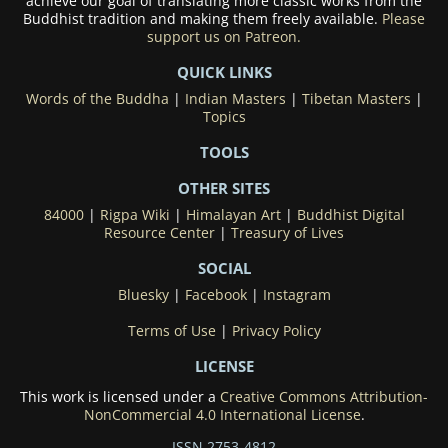
achieve our goal of translating more classic works from the
Buddhist tradition and making them freely available.
Please
support us on Patreon.
QUICK LINKS
Words of the Buddha
|
Indian Masters
|
Tibetan Masters
|
Topics
TOOLS
OTHER SITES
84000
|
Rigpa Wiki
|
Himalayan Art
|
Buddhist Digital
Resource Center
|
Treasury of Lives
SOCIAL
Bluesky
|
Facebook
|
Instagram
Terms of Use
|
Privacy Policy
LICENSE
This work is licensed under a
Creative Commons Attribution-
NonCommercial 4.0 International License
.
ISSN 2753-4812