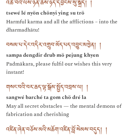
འཚེ་བའི་ལས་ཉོན་ཆོས་ཉིད་དབྱིངས་སུ་སྐྲོད། །
tsewé lé nyön chönyi ying su trö
Harmful karma and all the afflictions – into the
dharmadhātu!
བསམ་པ་དེང་འདིར་འགྲུབ་མོད་པད་འབྱུང་མཁྱེན། །
sampa dengdir drub mö pejung khyen
Padmākara, please fulfil our wishes this very
instant!
གསང་བའི་བར་ཆད་ལྟ་སྒོམ་སྤྱོད་འབྲས་ལ། །
sangwé barché ta gom chö dré la
May all secret obstacles — the mental demons of
fabrication and cherishing
འཛིན་ཞེན་བཅོས་མའི་མཆོག་འཛིན་བློ་སེམས་བདུད། །