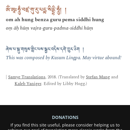
ཨོྃ་ཨཱཿཧཱུྃ་བཛྲ་གུ་རུ་པདྨ་སིདྡྷི་ཧཱུྃ། །
om ah hung benza guru pema siddhi hung
oṃ āḥ hūṃ vajra-guru-padma-siddhi hūṃ
ཞེས་པ་སྐུ་གསུམ་གླིང་པས་སྦྱར་འདིས་དགེ་གྱུར་ཅིག །
This was composed by Kusum Lingpa. May virtue abound!
|
Samye Translations
, 2018. (Translated by
Stefan Mang
and
Kaleb Yaniger
. Edited by Libby Hogg.)
DONATIONS
If you find this site useful, please consider helping us to