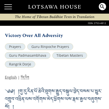
The Home of Tibetan Buddhist Texts in Translation
ISSN 2753-4812
Victory Over All Adversity
Prayers
Guru Rinpoche Prayers
Guru Padmasambhava
Tibetan Masters
Rangrik Dorje
བོད་ཡིག
English
|
༄༅། །གུ་རུ་རིན་པོ་ཆེའི་ཐུགས་རྒྱུད་བསྐུལ་བྱེད་བསམ་པ་མྱུར་
འགྲུབ་འཕྲིན་ལས་འགོགས་མེད་ཕྱོགས་ལས་རྣམ་རྒྱལ་བཞུགས་
སོ། །