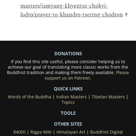
masters/jamyang-khyentse-chokyi-
lodro/prayer-to-khandro-tsering-chodron
↑
DONATIONS
If you find this site useful, please consider helping us to
achieve our goal of translating more classic works from the
Buddhist tradition and making them freely available.
Please
support us on Patreon.
QUICK LINKS
Words of the Buddha
|
Indian Masters
|
Tibetan Masters
|
Topics
TOOLS
OTHER SITES
84000
|
Rigpa Wiki
|
Himalayan Art
|
Buddhist Digital