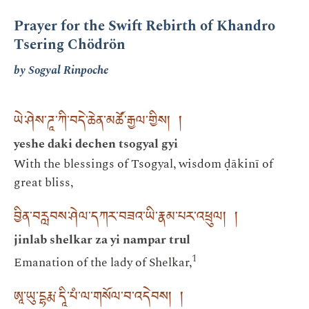
Prayer for the Swift Rebirth of Khandro
Tsering Chödrön
by Sogyal Rinpoche
ཡེ་ཤེས་ཌཱ་ཀི་བདེ་ཆེན་མཚོ་རྒྱལ་གྱིས། །
yeshe daki dechen tsogyal gyi
With the blessings of Tsogyal, wisdom ḍākinī of
great bliss,
བྱིན་བརླབས་ཤེལ་དཀར་བཟའ་ཡི་རྣམ་པར་འཕྲུལ། །
jinlab shelkar za yi nampar trul
1
Emanation of the lady of Shelkar,
ཨཱ་ཡུ་དྷརྨ་དཱི་པཾ་ལ་གསོལ་བ་འདེབས། །