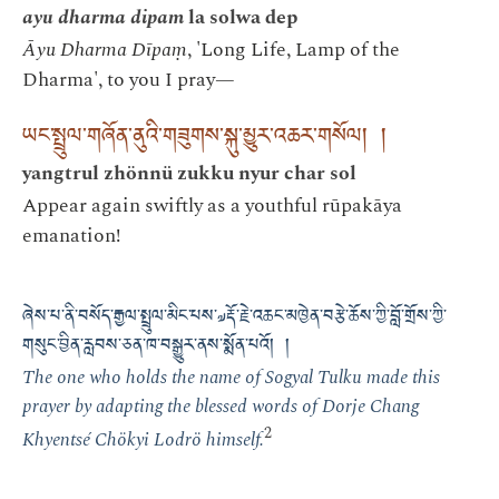
ayu dharma dipam
la solwa dep
Āyu Dharma Dīpaṃ
, 'Long Life, Lamp of the
Dharma', to you I pray—
ཡང་སྤྲུལ་གཞོན་ནུའི་གཟུགས་སྐུ་མྱུར་འཆར་གསོལ། །
yangtrul zhönnü zukku nyur char sol
Appear again swiftly as a youthful rūpakāya
emanation!
ཞེས་པ་ནི་བསོད་རྒྱལ་སྤྲུལ་མིང་པས་༧རྡོ་རྗེ་འཆང་མཁྱེན་བརྩེ་ཆོས་ཀྱི་བློ་གྲོས་ཀྱི་
གསུང་བྱིན་རླབས་ཅན་ཁ་བསྒྱུར་ནས་སྨོན་པའོ། །
The one who holds the name of Sogyal Tulku made this
prayer by adapting the blessed words of Dorje Chang
2
Khyentsé Chökyi Lodrö himself.