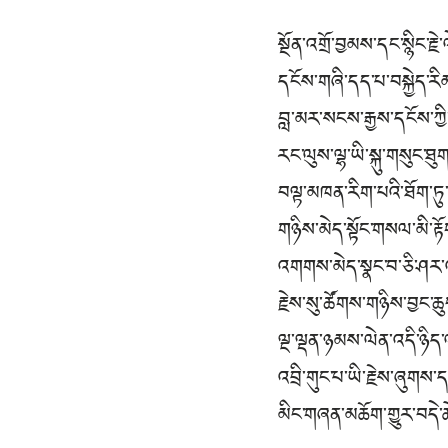
སྔོན་འགྲོ་བྱམས་དང་སྙིང་ར
དངོས་གཞི་དད་པ་བསྐྱེད་རིམ
བླ་མར་སངས་རྒྱས་དངོས་ཀྱི
རང་ལུས་ལྷ་ཡི་སྐུ་གསུང་ཐུ
བལྟ་མཁན་རིག་པའི་ཐོག་ཏ
གཉིས་མེད་སྟོང་གསལ་མི་ར
འགགས་མེད་སྣང་བ་ཅི་ཤར་འ
རྗེས་སུ་ཚོགས་གཉིས་བྱང་ཆུ
ལྔ་ལྡན་ཉམས་ལེན་འདི་ཉིད་
འབྲི་གུང་པ་ཡི་རྗེས་ཞུགས་
མིང་གཞན་མཆོག་གྱུར་བདེ་ཆ