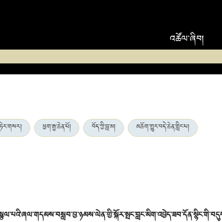
འཚོལ་ཞིབ།
གཏེར་གསར།
ཕྱག་རྒྱ་ཆེན་པོ།
བོད་ཀྱི་བླ་མ།
མཆོག་གྱུར་བདེ་ཆེན་གླིང་པ།
་པའི་ཞལ་གདམས་བསླབ་བྱ་ཉམས་ལེན་གྱི་སྐོར་སྤང་བླང་མིག་འབྱེད་ཟབ་དོན་སྙིང་གི་བདུད་