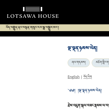
བོད་བརྒྱུད་ནང་བསྟན་གསུང་རབ་སྒྲ་བསྒྱུར་ཁང་།
ལྔ་ལྡན་ཉམས་ལེན།
ཞལ་གདམས།
མཆོག་གླིང་
བོད་ཡིག
English
|
༄༅། །ལྔ་ལྡན་ཉམས་ལེན།
རྗེས་འཇུག་སྐལ་བཟང་རྣམས་ལ་བསྩལ