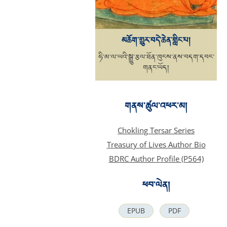
མཆོག་གྱུར་བདེ་ཆེན་གླིང་པ།
ཧི་མ་ལ་ཡའི་སྒྱུ་རྩལ་ཐོན་ཁུངས་ནས་བདག་དབང་
གནང་ཡོད།
གནས་ཚུལ་འཕར་མ།
Chokling Tersar Series
Treasury of Lives Author Bio
BDRC Author Profile (P564)
ཕབ་ལེན།
EPUB
PDF