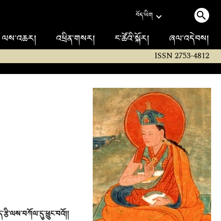
བོད་ཡིག
ལས་འཆར།
འཕྲིན་གསར།
ང་ཚོའི་སྐོར།
ཞལ་འདེབས།
ISSN 2753-4812
རྩི་ལས་བཀོལ་དུ་ཕྱུང་བའོ།།