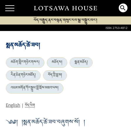
བོད་བརྒྱུད་ནང་བསྟན་གསུང་རབ་སྒྲ་བསྒྱུར་ཁང་།
ISSN 2753-4812
སྨན་མཆོད་ཚེ་ཟབ།
མཆོག་གླིང་གཏེར་གསར།
མཆོད་པ།
སྨན་མཆོད།
རིན་ཆེན་གཏེར་མཛོད།
བོད་ཀྱི་བླ་མ།
འཇམ་མགོན་ཀོང་སྤྲུལ་བློ་གྲོས་མཐའ་ཡས།
བོད་ཡིག
English
|
༄༅། །སྨན་མཆོད་ཚེ་ཟབ་བཞུགས་སོ། །