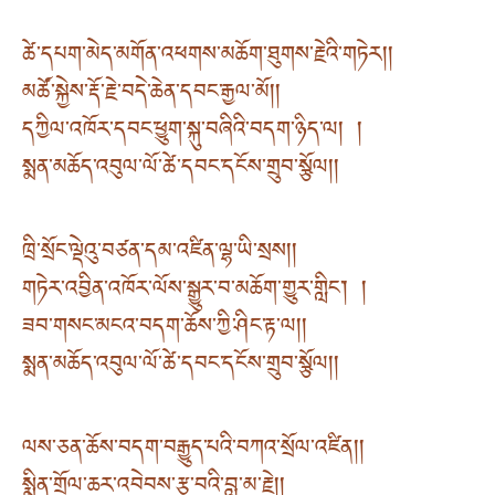
ཚེ་དཔག་མེད་མགོན་འཕགས་མཆོག་ཐུགས་རྗེའི་གཏེར། །
མཚོ་སྐྱེས་རྡོ་རྗེ་བདེ་ཆེན་དབང་རྒྱལ་མོ། །
དཀྱིལ་འཁོར་དབང་ཕྱུག་སྐུ་བཞིའི་བདག་ཉིད་ལ། །
སྨན་མཆོད་འབུལ་ལོ་ཚེ་དབང་དངོས་གྲུབ་སྩོལ། །
ཁྲི་སྲོང་ལྡེའུ་བཙན་དམ་འཛིན་ལྷ་ཡི་སྲས། །
གཏེར་འབྱིན་འཁོར་ལོས་སྒྱུར་བ་མཆོག་གྱུར་གླིང་། །
ཟབ་གསང་མངའ་བདག་ཆོས་ཀྱི་ཤིང་རྟ་ལ། །
སྨན་མཆོད་འབུལ་ལོ་ཚེ་དབང་དངོས་གྲུབ་སྩོལ། །
ལས་ཅན་ཆོས་བདག་བརྒྱུད་པའི་བཀའ་སྲོལ་འཛིན། །
སྨིན་གྲོལ་ཆར་འབེབས་རྩ་བའི་བླ་མ་རྗེ། །