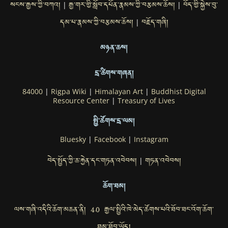
སངས་རྒྱས་ཀྱི་བཀའ།
རྒྱ་གར་གྱི་སློབ་དཔོན་རྣམས་ཀྱི་བརྩམས་ཆོས།
བོད་གྱི་སྐྱེས་བུ་
|
|
དམ་པ་རྣམས་ཀྱི་བརྩམས་ཆོས།
བརྗོད་གཞི།
|
མཉན་ཆས།
དྲ་ཚིགས་གཞན།
84000
|
Rigpa Wiki
|
Himalayan Art
|
Buddhist Digital
Resource Center
|
Treasury of Lives
སྤྱི་ཚོགས་དྲ་ལམ།
Bluesky
|
Facebook
|
Instagram
བེད་སྤྱོད་ཀྱི་ཆ་རྐྱེན་དང་གཏན་འབེབས།
གཏན་འབེབས།
|
ཆོག་ཐམ།
ལས་གཞི་འདིའི་ཆོག་མཆན་ནི། 4.0 རྒྱལ་སྤྱིའི་ཁེ་མེད་ཚོགས་པའི་ཐོབ་ཐང་འོག་ཆོག་