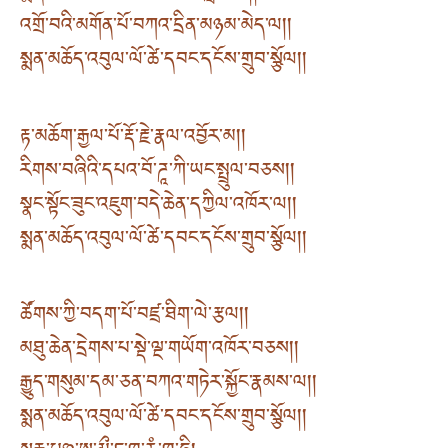
འགྲོ་བའི་མགོན་པོ་བཀའ་དྲིན་མཉམ་མེད་ལ། །
སྨན་མཆོད་འབུལ་ལོ་ཚེ་དབང་དངོས་གྲུབ་སྩོལ། །
རྟ་མཆོག་རྒྱལ་པོ་རྡོ་རྗེ་རྣལ་འབྱོར་མ། །
རིགས་བཞིའི་དཔའ་བོ་ཌཱ་ཀི་ཡང་སྤྲུལ་བཅས། །
སྣང་སྟོང་ཟུང་འཇུག་བདེ་ཆེན་དཀྱིལ་འཁོར་ལ། །
སྨན་མཆོད་འབུལ་ལོ་ཚེ་དབང་དངོས་གྲུབ་སྩོལ། །
ཚོགས་ཀྱི་བདག་པོ་བཛྲ་ཐིག་ལེ་རྩལ། །
མཐུ་ཆེན་དྲེགས་པ་སྡེ་ལྔ་གཡོག་འཁོར་བཅས། །
རྒྱུད་གསུམ་དམ་ཅན་བཀའ་གཏེར་སྐྱོང་རྣམས་ལ། །
སྨན་མཆོད་འབུལ་ལོ་ཚེ་དབང་དངོས་གྲུབ་སྩོལ། །