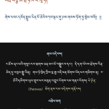
སརྦ་པཉྩ་ཨ་མྲྀ་ཏ་ཁ་རཾ་ཁཱ་ཧི།
ཞེས་པའང་དབོན་སྤྲུལ་རིན་པོ་ཆེའི་བཀའ་ལྟར་གུ་ཎས་ཞབས་ཏོག་ཏུ་སྤེལ་བའོ།། །།
ཞལ་འདེབས།
ང་ཚོས་ནང་པའི་གསུང་རབ་གྲགས་ཅན་མང་པོ་བསྒྱུར་བ་དང་། དེ་དག་ཡོངས་རྫོགས་རིན་
མེད་དུ་འབུལ་རྒྱུ་ཡིན། གལ་ཏེ་ཁྱེད་ཀྱིས་དྲ་རྒྱ་འདི་ཕན་ཐོགས་ཡོད་པར་གཟིགས་ན། ང་
ཚོའི་དམིགས་ཡུལ་གྲུབ་པར་མཐུན་འགྱུར་རོགས་རམ་གནང་རོགས།
པེ་ཊོན་
(Patreon) ཐོག་ནས་རམ་འདེགས་གནོངས།
འབྲེལ་ཐག