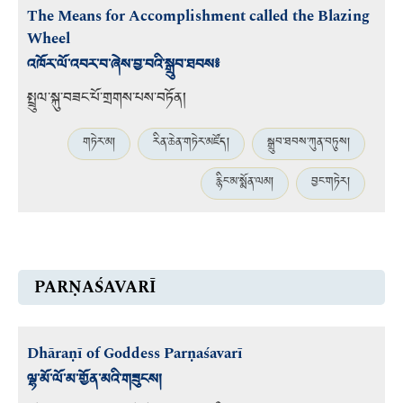
The Means for Accomplishment called the Blazing
Wheel
འཁོར་ལོ་འབར་བ་ཞེས་བྱ་བའི་སྒྲུབ་ཐབས༔
སྤྲུལ་སྐུ་བཟང་པོ་གྲགས་པས་བཏོན།
གཏེར་མ།
རིན་ཆེན་གཏེར་མཛོད།
སྒྲུབ་ཐབས་ཀུན་བཏུས།
རྙིང་མ་སྨོན་ལམ།
བྱང་གཏེར།
PARṆAŚAVARĪ
Dhāraṇī of Goddess Parṇaśavarī
ལྷ་མོ་ལོ་མ་གྱོན་མའི་གཟུངས།