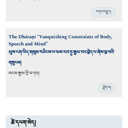
བཀའ་འགྱུར།
The Dhāraṇī “Vanquishing Constraints of Body,
Speech and Mind”
ལུས་ངག་ཡིད་གསུམ་བཅིངས་པ་ལས་རབ་ཏུ་རྒྱལ་བར་བྱེད་པ་ཞེས་བྱ་བའི་
གཟུངས།
སངས་རྒྱས་ཀྱི་བཀའ།
ཟློག་པ།
ཚེ་དཔག་མེད།