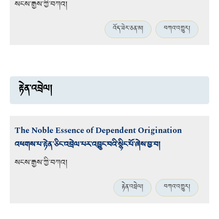
སངས་རྒྱས་ཀྱི་བཀའ།
འོད་ཟེར་ཅན་མ།
བཀའ་འགྱུར།
རྟེན་འབྲེལ།
The Noble Essence of Dependent Origination
འཕགས་པ་རྟེན་ཅིང་འབྲེལ་པར་འབྱུང་བའི་སྙིང་པོ་ཞེས་བྱ་བ།
སངས་རྒྱས་ཀྱི་བཀའ།
རྟེན་འབྲེལ།
བཀའ་འགྱུར།