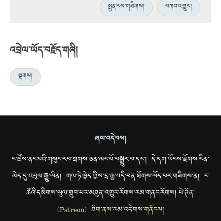
སྤྱན་རས་གཟིགས།
བཀའ་འགྱུར།
འབྲེལ་ཡོད་བརྗོད་གཞི།
སྔགས།
ཞལ་འདེབས།
ང་ཚོས་ནང་པའི་གསུང་རབ་གྲགས་ཅན་མང་པོ་བསྒྱུར་བ་དང་། དེ་དག་ཡོངས་རྫོགས་རིན་
མེད་དུ་འབུལ་རྒྱུ་ཡིན། གལ་ཏེ་ཁྱེད་ཀྱིས་དྲ་རྒྱ་འདི་ཕན་ཐོགས་ཡོད་པར་གཟིགས་ན། ང་
ཚོའི་དམིགས་ཡུལ་གྲུབ་པར་མཐུན་འགྱུར་རོགས་རམ་གནང་རོགས།
པེ་ཊོན་
(Patreon) ཐོག་ནས་རམ་འདེགས་གནོངས།