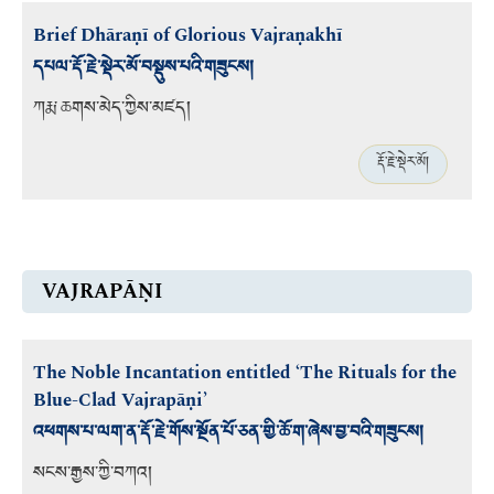
Brief Dhāraṇī of Glorious Vajraṇakhī
དཔལ་རྡོ་རྗེ་སྡེར་མོ་བསྡུས་པའི་གཟུངས།
ཀརྨ་ཆགས་མེད་ཀྱིས་མཛད།
རྡོ་རྗེ་སྡེར་མོ།
VAJRAPĀṆI
The Noble Incantation entitled ‘The Rituals for the
Blue-Clad Vajrapāṇi’
འཕགས་པ་ལག་ན་རྡོ་རྗེ་གོས་སྔོན་པོ་ཅན་གྱི་ཆོ་ག་ཞེས་བྱ་བའི་གཟུངས།
སངས་རྒྱས་ཀྱི་བཀའ།