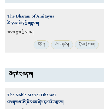
The Dhāraṇī of Amitāyus
ཚེ་དཔག་མེད་ཀྱི་གཟུངས།
སངས་རྒྱས་ཀྱི་བཀའ།
ཚེ་སྐོར།
ཚེ་དཔག་མེད།
རྙིང་མ་སྨོན་ལམ།
འོད་ཟེར་ཅན་མ།
The Noble Mārīcī Dhāraṇī
འཕགས་མ་འོད་ཟེར་ཅན་ཞེས་བྱ་བའི་གཟུངས།