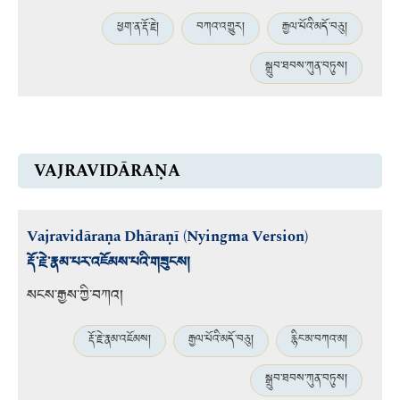
ཕྱག་ན་རྡོ་རྗེ།
བཀའ་འགྱུར།
རྒྱལ་པོའི་མདོ་བཅུ།
སྒྲུབ་ཐབས་ཀུན་བཏུས།
VAJRAVIDĀRAṆA
Vajravidāraṇa Dhāraṇī (Nyingma Version)
རྡོ་རྗེ་རྣམ་པར་འཇོམས་པའི་གཟུངས།
སངས་རྒྱས་ཀྱི་བཀའ།
རྡོ་རྗེ་རྣམ་འཇོམས།
རྒྱལ་པོའི་མདོ་བཅུ།
རྙིང་མ་བཀའ་མ།
སྒྲུབ་ཐབས་ཀུན་བཏུས།