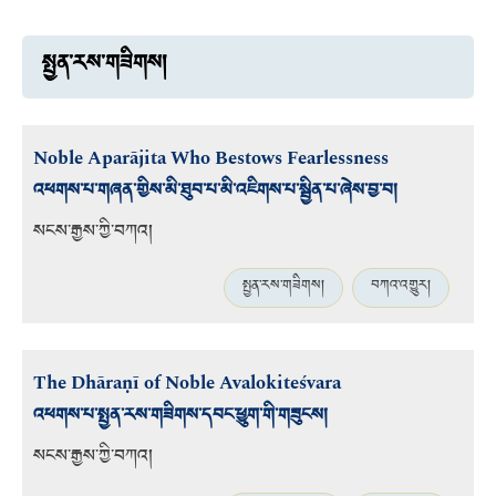
སྤྱན་རས་གཟིགས།
Noble Aparājita Who Bestows Fearlessness
འཕགས་པ་གཞན་གྱིས་མི་ཐུབ་པ་མི་འཇིགས་པ་སྦྱིན་པ་ཞེས་བྱ་བ།
སངས་རྒྱས་ཀྱི་བཀའ།
སྤྱན་རས་གཟིགས།
བཀའ་འགྱུར།
The Dhāraṇī of Noble Avalokiteśvara
འཕགས་པ་སྤྱན་རས་གཟིགས་དབང་ཕྱུག་གི་གཟུངས།
སངས་རྒྱས་ཀྱི་བཀའ།