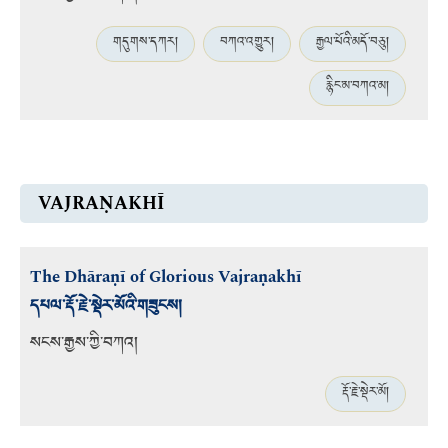
གདུགས་དཀར།
བཀའ་འགྱུར།
རྒྱལ་པོའི་མདོ་བཅུ།
རྙིང་མ་བཀའ་མ།
VAJRAṆAKHĪ
The Dhāraṇī of Glorious Vajraṇakhī
དཔལ་རྡོ་རྗེ་སྡེར་མོའི་གཟུངས།
སངས་རྒྱས་ཀྱི་བཀའ།
རྡོ་རྗེ་སྡེར་མོ།