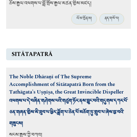
ཆོས་རྒྱལ་འཕགས་པ་བློ་གྲོས་རྒྱལ་མཚན་གྱིས་མཛད།
ལོ་མ་གྱོན་མ།
ནད་གསོ་བ།
SITĀTAPATRĀ
The Noble Dhāraṇī of The Supreme
Accomplishment of Sitātapatrā Born from the
Tathāgata’s Uṣṇīṣa, the Great Invincible Dispeller
འཕགས་པ་དེ་བཞིན་གཤེགས་པའི་གཙུག་ཏོར་ནས་བྱུང་བའི་གདུགས་དཀར་པོ་
ཅན་གཞན་གྱིས་མི་ཐུབ་པ་ཕྱིར་ཟློག་པ་ཆེན་པོ་མཆོག་ཏུ་གྲུབ་པ་ཞེས་བྱ་བའི་
གཟུངས།
སངས་རྒྱས་ཀྱི་བཀའ།