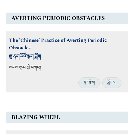
AVERTING PERIODIC OBSTACLES
The ‘Chinese’ Practice of Averting Periodic
Obstacles
རྒྱ་ནག་པོའི་སྐག་ཟློག
སངས་རྒྱས་ཀྱི་བཀའ།
སྐར་རྩིས།
ཟློག་པ།
BLAZING WHEEL