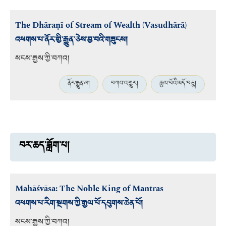
The Dhāraṇī of Stream of Wealth (Vasudhārā)
འཕགས་པ་ནོར་གྱི་རྒྱུན་ཅེས་བྱ་བའི་གཟུངས།
སངས་རྒྱས་ཀྱི་བཀའ།
ནོར་རྒྱུན་མ།
བཀའ་འགྱུར།
རྒྱལ་པོའི་མདོ་བཅུ།
བར་ཆད་ཟློག་པ།
Mahāśvāsa: The Noble King of Mantras
འཕགས་པ་རིག་སྔགས་ཀྱི་རྒྱལ་པོ་དབུགས་ཆེན་པོ།
སངས་རྒྱས་ཀྱི་བཀའ།