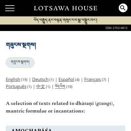
བོད་བརྒྱུད་ནང་བསྟན་གསུང་རབ་སྒྲ་བསྒྱུར་ཁང་།
ISSN 2753-4812
གཟུངས་སྔགས།
གཟུངས་སྔགས།
English
|
Deutsch
|
Español
|
Français
|
(19)
(1)
(4)
(7)
བོད་ཡིག
Português
|
中文
|
(1)
(1)
(19)
A selection of texts related to dhāraṇī (
gzungs
),
mantric formulae or incantations: