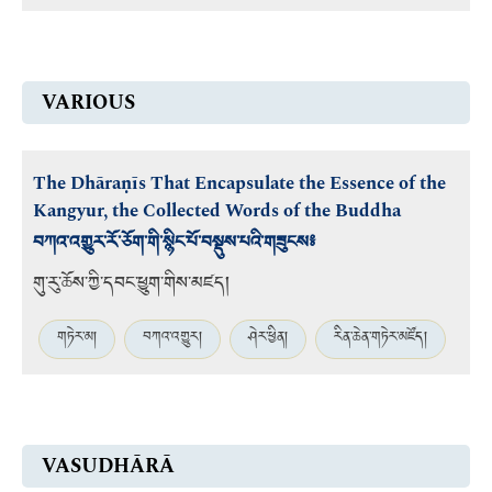
VARIOUS
The Dhāraṇīs That Encapsulate the Essence of the
Kangyur, the Collected Words of the Buddha
བཀའ་འགྱུར་རོ་ཅོག་གི་སྙིང་པོ་བསྡུས་པའི་གཟུངས༔
གུ་རུ་ཆོས་ཀྱི་དབང་ཕྱུག
་གིས་མཛད།
གཏེར་མ།
བཀའ་འགྱུར།
ཤེར་ཕྱིན།
རིན་ཆེན་གཏེར་མཛོད།
VASUDHĀRĀ