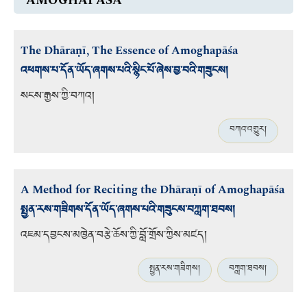
AMOGHAPĀŚA
The Dhāraṇī, The Essence of Amoghapāśa
འཕགས་པ་དོན་ཡོད་ཞགས་པའི་སྙིང་པོ་ཞེས་བྱ་བའི་གཟུངས།
སངས་རྒྱས་ཀྱི་བཀའ།
བཀའ་འགྱུར།
A Method for Reciting the Dhāraṇī of Amoghapāśa
སྤྱན་རས་གཟིགས་དོན་ཡོད་ཞགས་པའི་གཟུངས་བཀླག་ཐབས།
འཇམ་དབྱངས་མཁྱེན་བརྩེ་ཆོས་ཀྱི་བློ་གྲོས་ཀྱིས་མཛད།
སྤྱན་རས་གཟིགས།
བཀླག་ཐབས།