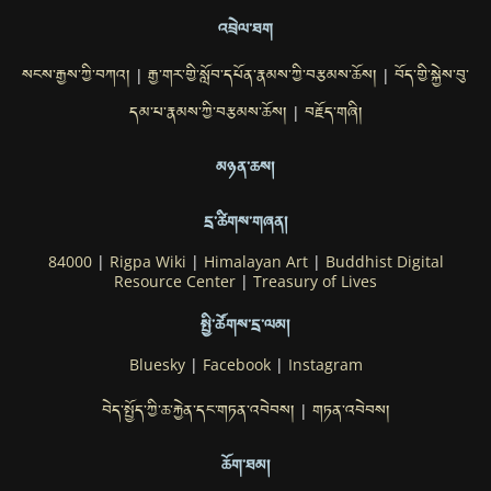
འབྲེལ་ཐག
སངས་རྒྱས་ཀྱི་བཀའ།
རྒྱ་གར་གྱི་སློབ་དཔོན་རྣམས་ཀྱི་བརྩམས་ཆོས།
བོད་གྱི་སྐྱེས་བུ་
|
|
དམ་པ་རྣམས་ཀྱི་བརྩམས་ཆོས།
བརྗོད་གཞི།
|
མཉན་ཆས།
དྲ་ཚིགས་གཞན།
84000
|
Rigpa Wiki
|
Himalayan Art
|
Buddhist Digital
Resource Center
|
Treasury of Lives
སྤྱི་ཚོགས་དྲ་ལམ།
Bluesky
|
Facebook
|
Instagram
བེད་སྤྱོད་ཀྱི་ཆ་རྐྱེན་དང་གཏན་འབེབས།
གཏན་འབེབས།
|
ཆོག་ཐམ།