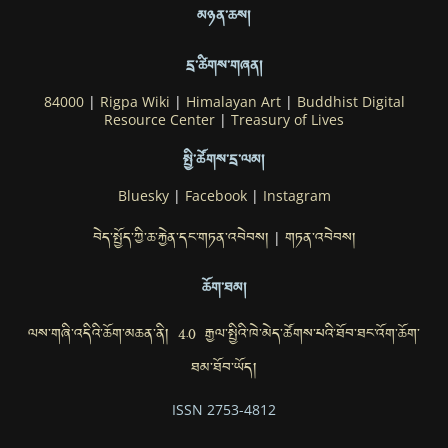
མཉན་ཆས།
དྲ་ཚིགས་གཞན།
84000
|
Rigpa Wiki
|
Himalayan Art
|
Buddhist Digital
Resource Center
|
Treasury of Lives
སྤྱི་ཚོགས་དྲ་ལམ།
Bluesky
|
Facebook
|
Instagram
བེད་སྤྱོད་ཀྱི་ཆ་རྐྱེན་དང་གཏན་འབེབས།
གཏན་འབེབས།
|
ཆོག་ཐམ།
ལས་གཞི་འདིའི་ཆོག་མཆན་ནི། 4.0 རྒྱལ་སྤྱིའི་ཁེ་མེད་ཚོགས་པའི་ཐོབ་ཐང་འོག་ཆོག་
ཐམ་ཐོབ་ཡོད།
ISSN 2753-4812