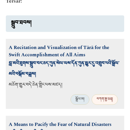
Tersar:
སྒྲུབ་ཐབས།
A Recitation and Visualization of Tārā for the
Swift Accomplishment of All Aims
བླ་མའི་ཐུགས་སྒྲུབ་བར་ཆད་ཀུན་སེལ་ལས་དོན་ཀུན་མྱུར་དུ་འགྲུབ་པའི་སྒྲོལ་
མའི་བསྒོམ་བཟླས།
མཆོག་གྱུར་བདེ་ཆེན་གླིང་པས་མཛད།
སྒྲོལ་མ།
བཀག་རྒྱ་ཅན།
A Means to Pacify the Fear of Natural Disasters