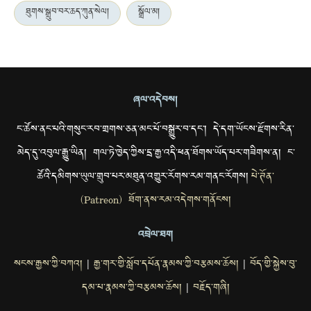
ཐུགས་སྒྲུབ་བར་ཆད་ཀུན་སེལ།
སྒྲོལ་མ།
ཞལ་འདེབས།
ང་ཚོས་ནང་པའི་གསུང་རབ་གྲགས་ཅན་མང་པོ་བསྒྱུར་བ་དང་། དེ་དག་ཡོངས་རྫོགས་རིན་
མེད་དུ་འབུལ་རྒྱུ་ཡིན། གལ་ཏེ་ཁྱེད་ཀྱིས་དྲ་རྒྱ་འདི་ཕན་ཐོགས་ཡོད་པར་གཟིགས་ན། ང་
ཚོའི་དམིགས་ཡུལ་གྲུབ་པར་མཐུན་འགྱུར་རོགས་རམ་གནང་རོགས།
པེ་ཊོན་
(Patreon) ཐོག་ནས་རམ་འདེགས་གནོངས།
འབྲེལ་ཐག
སངས་རྒྱས་ཀྱི་བཀའ།
རྒྱ་གར་གྱི་སློབ་དཔོན་རྣམས་ཀྱི་བརྩམས་ཆོས།
བོད་གྱི་སྐྱེས་བུ་
|
|
དམ་པ་རྣམས་ཀྱི་བརྩམས་ཆོས།
བརྗོད་གཞི།
|