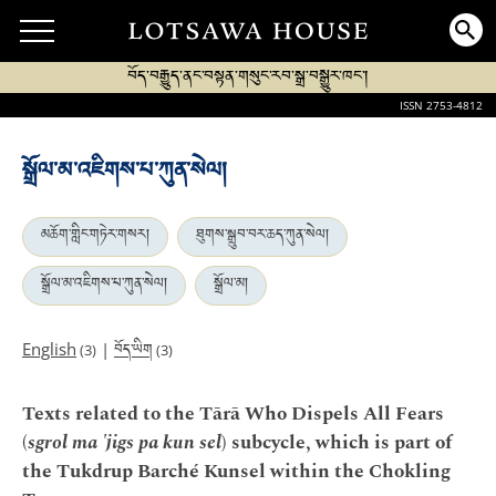
བོད་བརྒྱུད་ནང་བསྟན་གསུང་རབ་སྒྲ་བསྒྱུར་ཁང་།
ISSN 2753-4812
སྒྲོལ་མ་འཇིགས་པ་ཀུན་སེལ།
མཆོག་གླིང་གཏེར་གསར།
ཐུགས་སྒྲུབ་བར་ཆད་ཀུན་སེལ།
སྒྲོལ་མ་འཇིགས་པ་ཀུན་སེལ།
སྒྲོལ་མ།
བོད་ཡིག
English
|
(3)
(3)
Texts related to the Tārā Who Dispels All Fears
(
sgrol ma 'jigs pa kun sel
) subcycle, which is part of
the Tukdrup Barché Kunsel within the Chokling