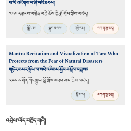
ས་ཡི་འཇིགས་པ་ཞི་བའི་ཐབས།
འཇམ་དབྱངས་མཁྱེན་བརྩེ་ཆོས་ཀྱི་བློ་གྲོས་ཀྱིས་མཛད།
སྒྲོལ་མ།
སྒྲུབ་ཐབས།
གཏེར་མ།
བཀག་རྒྱ་ཅན།
Mantra Recitation and Visualization of Tārā Who
Protects from the Fear of Natural Disasters
གཏེར་གསར་སྒྲོལ་མ་སའི་འཇིགས་སྐྱོབ་བསྒོམ་བཟླས༔
འཇམ་མགོན་ཀོང་སྤྲུལ་བློ་གྲོས་མཐའ་ཡས་ཀྱིས་མཛད།
སྒྲོལ་མ།
བཀག་རྒྱ་ཅན།
འབྲེལ་ཡོད་བརྗོད་གཞི།