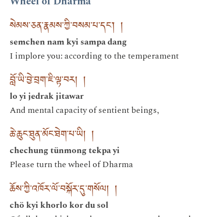
Wheel of Dharma
སེམས་ཅན་རྣམས་ཀྱི་བསམ་པ་དང༌། །
semchen nam kyi sampa dang
I implore you: according to the temperament
བློ་ཡི་བྱེ་བྲག་ཇི་ལྟ་བར། །
lo yi jedrak jitawar
And mental capacity of sentient beings,
ཆེ་ཆུང་ཐུན་མོང་ཐེག་པ་ཡི། །
chechung tünmong tekpa yi
Please turn the wheel of Dharma
ཆོས་ཀྱི་འཁོར་ལོ་བསྐོར་དུ་གསོལ། །
chö kyi khorlo kor du sol