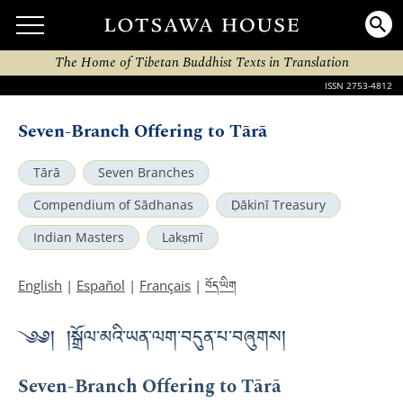
The Home of Tibetan Buddhist Texts in Translation
ISSN 2753-4812
Seven-Branch Offering to Tārā
Tārā
Seven Branches
Compendium of Sādhanas
Ḍākinī Treasury
Indian Masters
Lakṣmī
བོད་ཡིག
English
|
Español
|
Français
|
༄༅། །སྒྲོལ་མའི་ཡན་ལག་བདུན་པ་བཞུགས།
Seven-Branch Offering to Tārā