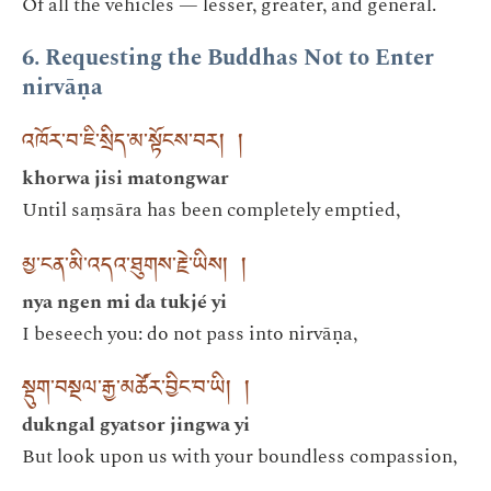
Of all the vehicles — lesser, greater, and general.
6. Requesting the Buddhas Not to Enter
nirvāṇa
འཁོར་བ་ཇི་སྲིད་མ་སྟོངས་བར། །
khorwa jisi matongwar
Until saṃsāra has been completely emptied,
མྱ་ངན་མི་འདའ་ཐུགས་རྗེ་ཡིས། །
nya ngen mi da tukjé yi
I beseech you: do not pass into nirvāṇa,
སྡུག་བསྔལ་རྒྱ་མཚོར་བྱིང་བ་ཡི། །
dukngal gyatsor jingwa yi
But look upon us with your boundless compassion,