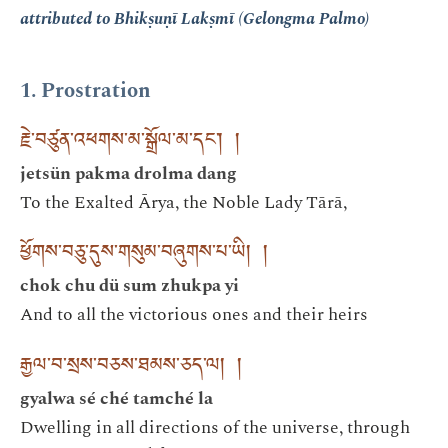
attributed to Bhikṣuṇī Lakṣmī (Gelongma Palmo)
1. Prostration
རྗེ་བཙུན་འཕགས་མ་སྒྲོལ་མ་དང༌། །
jetsün pakma drolma dang
To the Exalted Ārya, the Noble Lady Tārā,
ཕྱོགས་བཅུ་དུས་གསུམ་བཞུགས་པ་ཡི། །
chok chu dü sum zhukpa yi
And to all the victorious ones and their heirs
རྒྱལ་བ་སྲས་བཅས་ཐམས་ཅད་ལ། །
gyalwa sé ché tamché la
Dwelling in all directions of the universe, through