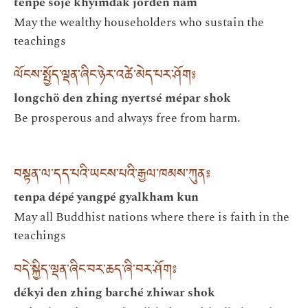
tenpé söjé khyimdak jorden nam
May the wealthy householders who sustain the
teachings
ལོངས་སྤྱོད་ལྡན་ཞིང་ཉེར་འཚེ་མེད་པར་ཤོག༔
longchö den zhing nyertsé mépar shok
Be prosperous and always free from harm.
བསྟན་ལ་དད་པའི་ཡངས་པའི་རྒྱལ་ཁམས་ཀུན༔
tenpa dépé yangpé gyalkham kun
May all Buddhist nations where there is faith in the
teachings
བདེ་སྐྱིད་ལྡན་ཞིང་བར་ཆད་ཞི་བར་ཤོག༔
dékyi den zhing barché zhiwar shok