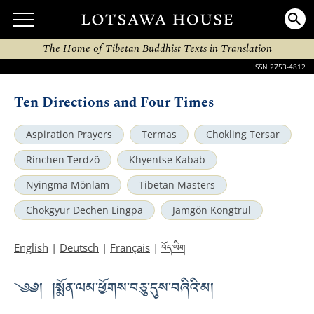
The Home of Tibetan Buddhist Texts in Translation
ISSN 2753-4812
Ten Directions and Four Times
Aspiration Prayers
Termas
Chokling Tersar
Rinchen Terdzö
Khyentse Kabab
Nyingma Mönlam
Tibetan Masters
Chokgyur Dechen Lingpa
Jamgön Kongtrul
བོད་ཡིག
English
|
Deutsch
|
Français
|
༄༅། །སྨོན་ལམ་ཕྱོགས་བཅུ་དུས་བཞིའི་མ།