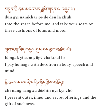
མདུན་གྱི་ནམ་མཁར་པད་ཟླའི་གདན་ལ་བཞུགས༔
dün gyi namkhar pe dé den la zhuk
Into the space before me, and take your seats on
these cushions of lotus and moon.
ལུས་ངག་ཡིད་གསུམ་གུས་པས་ཕྱག་འཚལ་ལོ༔
lü ngak yi sum güpé chaktsal lo
I pay homage with devotion in body, speech and
mind.
ཕྱི་ནང་གསང་བ་དེ་བཞིན་ཉིད་ཀྱིས་མཆོད༔
chi nang sangwa dézhin nyi kyi chö
I present outer, inner and secret offerings and the
gift of suchness.