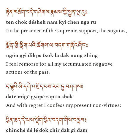
རྟེན་མཆོག་བདེ་གཤེགས་རྣམས་ཀྱི་སྤྱན་སྔ་རུ༔
ten chok déshek nam kyi chen nga ru
In the presence of the supreme support, the sugatas,
སྔོན་གྱི་སྡིག་པའི་ཚོགས་ལ་བདག་གནོང་ཞིང་༔
ngön gyi dikpe tsok la dak nong zhing
I feel remorse for all my accumulated negative
actions of the past,
ད་ལྟའི་མི་དགེ་འགྱོད་པས་རབ་ཏུ་བཤགས༔
daté migé gyöpé rap tu shak
And with regret I confess my present non-virtues:
ཕྱིན་ཆད་དེ་ལས་ལྡོག་ཕྱིར་བདག་གིས་བསྡམ༔
chinché dé lé dok chir dak gi dam