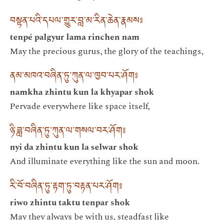
བསྟན་པའི་དཔལ་གྱུར་བླ་མ་རིན་ཆེན་རྣམས༔
tenpé palgyur lama rinchen nam
May the precious gurus, the glory of the teachings,
ནམ་མཁའ་བཞིན་ཏུ་ཀུན་ལ་ཁྱབ་པར་ཤོག༔
namkha zhintu kun la khyapar shok
Pervade everywhere like space itself,
ཉི་ཟླ་བཞིན་ཏུ་ཀུན་ལ་གསལ་བར་ཤོག༔
nyi da zhintu kun la selwar shok
And illuminate everything like the sun and moon.
རི་བོ་བཞིན་ཏུ་རྟག་ཏུ་བརྟན་པར་ཤོག༔
riwo zhintu taktu tenpar shok
May they always be with us, steadfast like