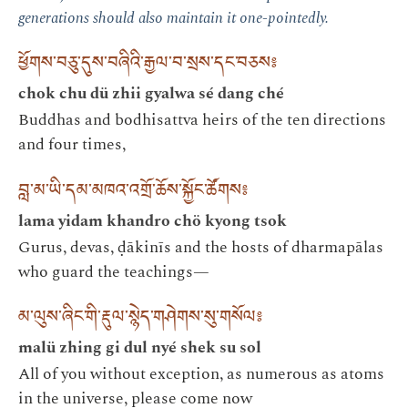
generations should also maintain it one-pointedly.
ཕྱོགས་བཅུ་དུས་བཞིའི་རྒྱལ་བ་སྲས་དང་བཅས༔
chok chu dü zhii gyalwa sé dang ché
Buddhas and bodhisattva heirs of the ten directions
and four times,
བླ་མ་ཡི་དམ་མཁའ་འགྲོ་ཆོས་སྐྱོང་ཚོགས༔
lama yidam khandro chö kyong tsok
Gurus, devas, ḍākinīs and the hosts of dharmapālas
who guard the teachings—
མ་ལུས་ཞིང་གི་རྡུལ་སྙེད་གཤེགས་སུ་གསོལ༔
malü zhing gi dul nyé shek su sol
All of you without exception, as numerous as atoms
in the universe, please come now