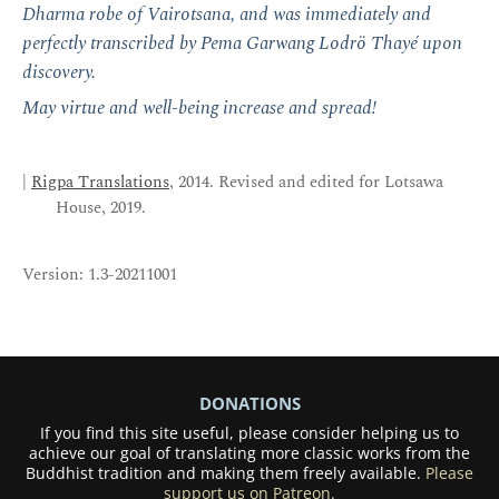
Dharma robe of Vairotsana, and was immediately and
perfectly transcribed by Pema Garwang Lodrö Thayé upon
discovery.
May virtue and well-being increase and spread!
|
Rigpa Translations
, 2014. Revised and edited for Lotsawa
House, 2019.
Version: 1.3-20211001
DONATIONS
If you find this site useful, please consider helping us to
achieve our goal of translating more classic works from the
Buddhist tradition and making them freely available.
Please
support us on Patreon.