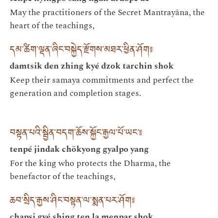
May the practitioners of the Secret Mantrayāna, the
heart of the teachings,
དམ་ཚིག་ལྡན་ཞིང་བསྐྱེད་རྫོགས་མཐར་ཕྱིན་ཤོག༔
damtsik den zhing kyé dzok tarchin shok
Keep their samaya commitments and perfect the
generation and completion stages.
བསྟན་པའི་སྦྱིན་བདག་ཆོས་སྐྱོང་རྒྱལ་པོ་ཡང་༔
tenpé jindak chökyong gyalpo yang
For the king who protects the Dharma, the
benefactor of the teachings,
ཆབ་སྲིད་རྒྱས་ཤིང་བསྟན་ལ་སྨན་པར་ཤོག༔
chapsi gyé shing ten la menpar shok