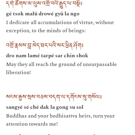
དགེ་ཚོགས་མ་ལུས་འགྲོ་བའི་རྒྱུད་ལ་བསྔོ༔
gé tsok malü drowé gyü la ngo
I dedicate all accumulations of virtue, without
exception, to the minds of beings:
འགྲོ་རྣམས་བླ་མེད་ཐར་པའི་སར་ཕྱིན་ཤོག༔
dro nam lamé tarpé sar chin shok
May they all reach the ground of unsurpassable
liberation!
སངས་རྒྱས་སྲས་བཅས་བདག་ལ་དགོངས་སུ་གསོལ༔
sangyé sé ché dak la gong su sol
Buddhas and your bodhisattva heirs, turn your
attention towards me!