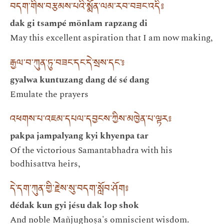
བདག་གིས་བརྩམས་པའི་སྨོན་ལམ་རབ་བཟང་འདི༔
dak gi tsampé mönlam rapzang di
May this excellent aspiration that I am now making,
རྒྱལ་བ་ཀུན་ཏུ་བཟང་དང་དེ་སྲས་དང་༔
gyalwa kuntuzang dang dé sé dang
Emulate the prayers
འཕགས་པ་འཇམ་དཔལ་དབྱངས་ཀྱིས་མཁྱེན་པ་ལྟར༔
pakpa jampalyang kyi khyenpa tar
Of the victorious Samantabhadra with his
bodhisattva heirs,
དེ་དག་ཀུན་གྱི་རྗེས་སུ་བདག་སློབ་ཤོག༔
dédak kun gyi jésu dak lop shok
And noble Mañjughoṣa's omniscient wisdom.