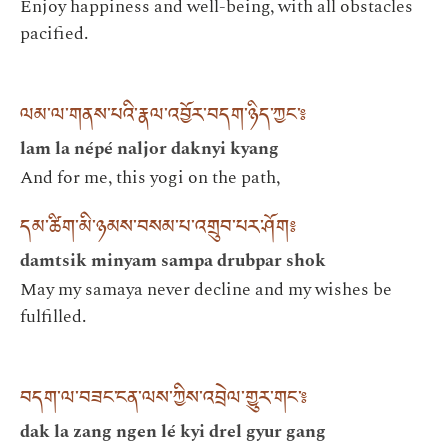
Enjoy happiness and well-being, with all obstacles
pacified.
ལམ་ལ་གནས་པའི་རྣལ་འབྱོར་བདག་ཉིད་ཀྱང་༔
lam la népé naljor daknyi kyang
And for me, this yogi on the path,
དམ་ཚིག་མི་ཉམས་བསམ་པ་འགྲུབ་པར་ཤོག༔
damtsik minyam sampa drubpar shok
May my samaya never decline and my wishes be
fulfilled.
བདག་ལ་བཟང་ངན་ལས་ཀྱིས་འབྲེལ་གྱུར་གང་༔
dak la zang ngen lé kyi drel gyur gang