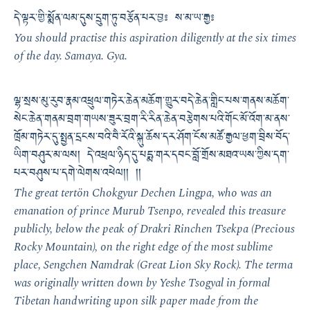
དེ་ལྟར་གྱི་སྨོན་ལམ་དུས་དྲུག་ཏུ་བརྩོན་པར་བྱ༔ ས་མ་ཡ་རྒྱ༔
You should practise this aspiration diligently at the six times
of the day. Samaya. Gya.
ལྷ་སྲས་མུ་རུབ་རྣམ་འཕྲུལ་གཏེར་ཆེན་མཆོག་གྱུར་བདེ་ཆེན་གླིང་པས་གནས་མཆོག་
སེང་ཆེན་གནམ་བྲག་གཡས་ཟུར་བྲག་རི་རིན་ཆེན་བརྩེགས་པའི་གོང་མོ་འོག་མ་ནས་
ཁྲོམ་གཏེར་དུ་སྤྱན་དྲངས་བའི་བཻ་རོའི་སྐུ་ཆོས་དར་ཤོག་ངོས་མཚོ་རྒྱལ་ཕྱག་བྲིས་བོད་
ཡིག་བཤུར་མ་ལས། དེ་འཕྲལ་ཉིད་དུ་པདྨ་གར་དབང་བློ་གྲོས་མཐའ་ཡས་ཀྱིས་དག་
པར་བཤུས་པ་དགེ་ལེགས་འཕེལ།། །།
The great tertön Chokgyur Dechen Lingpa, who was an
emanation of prince Murub Tsenpo, revealed this treasure
publicly, below the peak of Drakri Rinchen Tsekpa (Precious
Rocky Mountain), on the right edge of the most sublime
place, Sengchen Namdrak (Great Lion Sky Rock). The terma
was originally written down by Yeshe Tsogyal in formal
Tibetan handwriting upon silk paper made from the