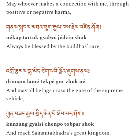
May whoever makes a connection with me, through
positive or negative karma,
གནས་སྐབས་མཐར་ཐུག་རྒྱལ་བས་རྗེས་འཛིན་ཤོག༔
nékap tartuk gyalwé jédzin shok
Always be blessed by the buddhas' care,
འགྲོ་རྣམས་བླ་མེད་ཐེག་པའི་སྒོར་ཞུགས་ནས༔
dronam lamé tekpé gor zhuk né
And may all beings cross the gate of the supreme
vehicle,
ཀུན་བཟང་རྒྱལ་སྲིད་ཆེན་པོ་ཐོབ་པར་ཤོག༔
kunzang gyalsi chenpo tobpar shok
And reach Samantabhadra's great kingdom.