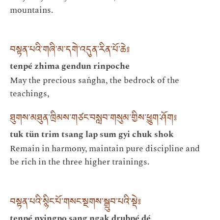
mountains.
བསྟན་པའི་གཞི་མ་དགེ་འདུན་རིན་པོ་ཆེ༔
tenpé zhima gendun rinpoche
May the precious saṅgha, the bedrock of the
teachings,
ཐུགས་མཐུན་ཁྲིམས་གཙང་བསླབ་གསུམ་གྱིས་ཕྱུག་ཤོག༔
tuk tün trim tsang lap sum gyi chuk shok
Remain in harmony, maintain pure discipline and
be rich in the three higher trainings.
བསྟན་པའི་སྙིང་པོ་གསང་སྔགས་སྒྲུབ་པའི་སྡེ༔
tenpé nyingpo sang ngak drubpé dé