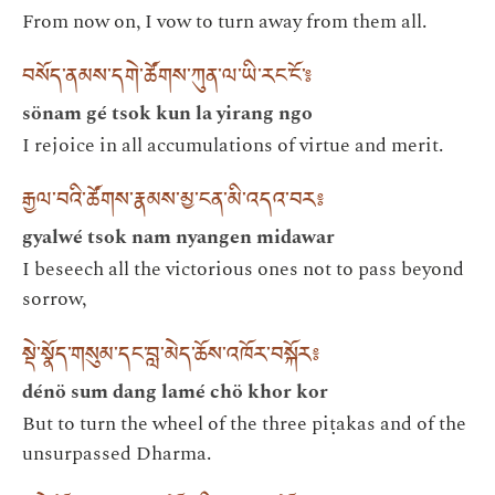
From now on, I vow to turn away from them all.
བསོད་ནམས་དགེ་ཚོགས་ཀུན་ལ་ཡི་རང་ངོ་༔
sönam gé tsok kun la yirang ngo
I rejoice in all accumulations of virtue and merit.
རྒྱལ་བའི་ཚོགས་རྣམས་མྱ་ངན་མི་འདའ་བར༔
gyalwé tsok nam nyangen midawar
I beseech all the victorious ones not to pass beyond
sorrow,
སྡེ་སྣོད་གསུམ་དང་བླ་མེད་ཆོས་འཁོར་བསྐོར༔
dénö sum dang lamé chö khor kor
But to turn the wheel of the three piṭakas and of the
unsurpassed Dharma.