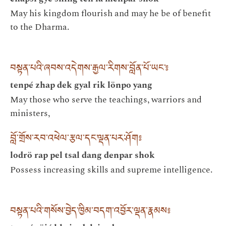
May his kingdom flourish and may he be of benefit
to the Dharma.
བསྟན་པའི་ཞབས་འདེགས་རྒྱལ་རིགས་བློན་པོ་ཡང་༔
tenpé zhap dek gyal rik lönpo yang
May those who serve the teachings, warriors and
ministers,
བློ་གྲོས་རབ་འཕེལ་རྩལ་དང་ལྡན་པར་ཤོག༔
lodrö rap pel tsal dang denpar shok
Possess increasing skills and supreme intelligence.
བསྟན་པའི་གསོས་བྱེད་ཁྱིམ་བདག་འབྱོར་ལྡན་རྣམས༔