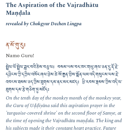
The Aspiration of the Vajradhātu
Maṇḍala
revealed by Chokgyur Dechen Lingpa
ན་མོ་གུ་རུ༔
Namo Guru!
སྤྲེལ་ལོ་སྤྲེལ་ཟླར་བའི་ཚེས་བཅུ་ལ༔ བསམ་ཡས་བར་ཁང་གཡུ་ཞལ་ཅན་དུ་རྡོ་རྗེ་
དབྱིངས་ཀྱི་དཀྱིལ་འཁོར་ཞལ་ཕྱེས་ཚེ་ཨོ་རྒྱན་གྱིས་སྨོན་ལམ་འདི་གསུངས་པས་རྗེ་
འབངས་ཐམས་ཅད་ཀྱིས་ཐུགས་དམ་ནར་མར་མཛད༔ ཕྱི་རབས་རྣམས་ཀྱིས་འདི་ལ་
ཐུགས་དམ་རྩེ་གཅིག་ཏུ་མཛོད༔
On the tenth day of the monkey month of the monkey year,
the Guru of Uḍḍiyāna said this aspiration prayer in the
'turquoise-covered shrine' on the second floor of Samye, at
the time of opening the Vajradhātu maṇḍala. The king and
his subjects made it their constant heart practice. Future