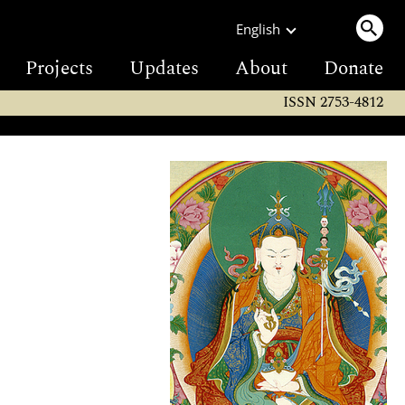
English
Projects
Updates
About
Donate
ISSN 2753-4812