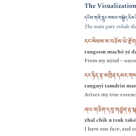
The Visualizatio
དངོས་གཞི་རླུང་བསལ་བསྐྱེད་རིམ་
The main part: exhale the
རང་སེམས་མ་བཅོས་ཡེ་རྫ
rangsem machö yé dz
From my mind—uncont
རང་ཉིད་རྟ་མགྲིན་དམར་
rangnyi tamdrin mar
Arises my true essence
ཞལ་གཅིག་དབུ་གཙུག་རྟ་སྐད
zhal chik u tsuk tak
I have one face, and o