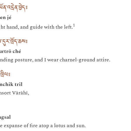
ན་འདྲེན་བྱེད༔
en jé
1
t hand, and guide with the left.
དུར་ཁྲོད་ཆས༔
urtrö ché
anding posture, and I wear charnel-ground attire.
ཁྲིལ༔
chik tril
nsort Vārāhī,
ngsal
e expanse of fire atop a lotus and sun.