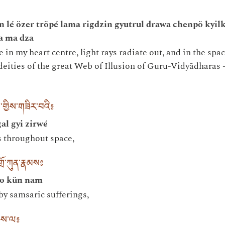
n lé özer tröpé lama rigdzin gyutrul drawa chenpö kyil
a ma dza
 in my heart centre, light rays radiate out, and in the spac
deities of the great Web of Illusion of Guru-Vidyādharas
ལ་གྱིས་གཟིར་བའི༔
l gyi zirwé
gs throughout space,
ོ་ཀུན་རྣམས༔
ro kün nam
y samsaric sufferings,
ུས་ལ༔