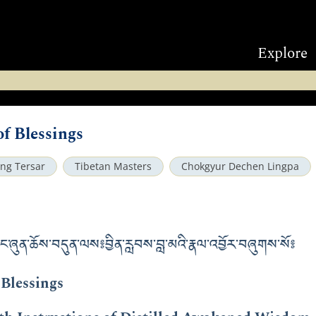
Explore
f Blessings
ing Tersar
Tibetan Masters
Chokgyur Dechen Lingpa
་ཞུན་ཆོས་བདུན་ལས༔ བྱིན་རླབས་བླ་མའི་རྣལ་འབྱོར་བཞུགས་སོ༔
Blessings