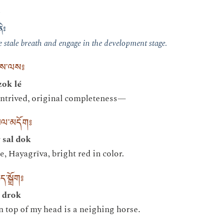
n
ནི༔
 stale breath and engage in the development stage.
ོགས་ལས༔
ok lé
rived, original completeness—
གསལ་མདོག༔
 sal dok
, Hayagrīva, bright red in color.
་སྒྲོག༔
é drok
n top of my head is a neighing horse.