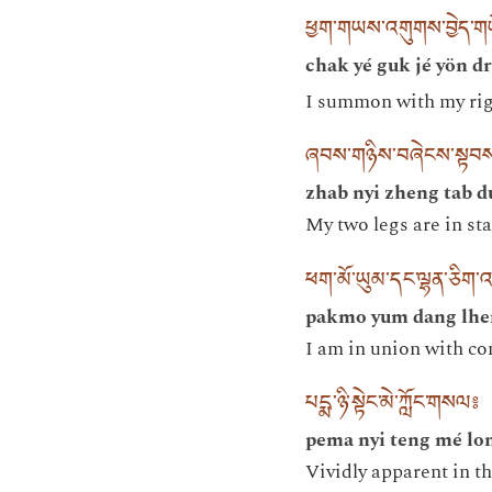
ཕྱག་གཡས་འགུགས་བྱེད་གཡོ
chak yé guk jé yön dr
I summon with my righ
ཞབས་གཉིས་བཞེངས་སྟབས་
zhab nyi zheng tab d
My two legs are in st
ཕག་མོ་ཡུམ་དང་ལྷན་ཅིག་འ
pakmo yum dang lhen
I am in union with co
པདྨ་ཉི་སྟེང་མེ་ཀློང་གསལ༔
pema nyi teng mé lo
Vividly apparent in th