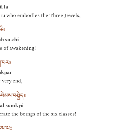
ü la
uru who embodies the Three Jewels,
ཆི༔
b su chi
me of awakening!
ག་པར༔
ukpar
 very end,
་སེམས་བསྐྱེད༔
al semkyé
erate the beings of the six classes!
ཅས་ལ༔