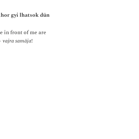
khor gyi lhatsok dün
e in front of me are
 –
vajra samāja
!