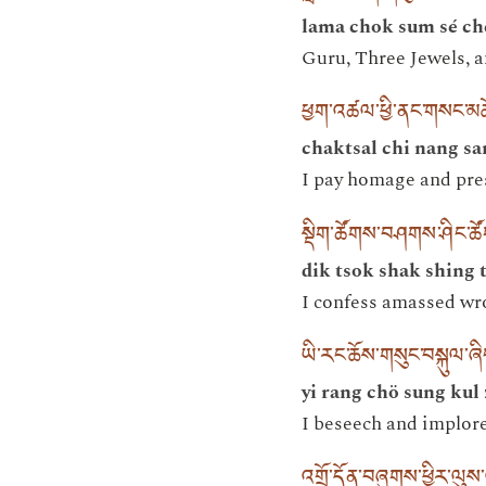
lama chok sum sé ch
Guru, Three Jewels, a
ཕྱག་འཚལ་ཕྱི་ནང་གསང་མ
chaktsal chi nang sa
I pay homage and prese
སྡིག་ཚོགས་བཤགས་ཤིང་ཚ
dik tsok shak shing t
I confess amassed wr
ཡི་རང་ཆོས་གསུང་བསྐུལ་ཞ
yi rang chö sung kul
I beseech and implore
འགྲོ་དོན་བཞུགས་ཕྱིར་ལུས