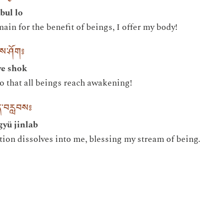
bul lo
main for the benefit of beings, I offer my body!
ྱས་ཤོག༔
ye shok
so that all beings reach awakening!
ྱིན་བརླབས༔
gyü jinlab
tion dissolves into me, blessing my stream of being.