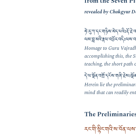
from the Seven Pi
revealed by Chokgyur D
ཧེ་རུ་ཀ་དང་གཉིས་མེད་པའི༔ རྡོ་རྗ
ལམ་བླ་མའི་རྣལ་འབྱོར་འདི༔ ལས་འ
Homage to Guru Vajradhar
accomplishing this, the
teaching, the short path 
དེ་ལ་སྔོན་འགྲོ་དངོས་གཞི་རྗེས
Herein lie the preliminari
mind that can readily ent
The Preliminarie
རང་གི་སྙིང་གའི་ས་བོན་ལས་འ