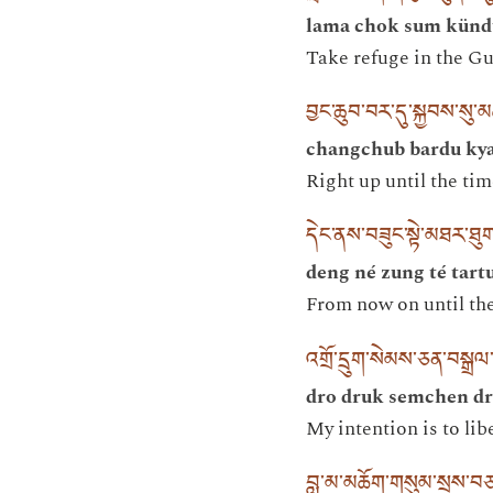
lama chok sum künd
Take refuge in the G
བྱང་ཆུབ་བར་དུ་སྐྱབས་སུ་མ
changchub bardu kya
Right up until the ti
དེང་ནས་བཟུང་སྟེ་མཐར་ཐུ
deng né zung té tart
From now on until the
འགྲོ་དྲུག་སེམས་ཅན་བསྒྲལ
dro druk semchen dr
My intention is to lib
བླ་མ་མཆོག་གསུམ་སྲས་བ