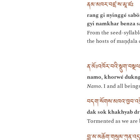
ནམ་མཁར་བཛྲ་ས་མཱ་ཛཿ
rang gi nyinggé sabö
gyi namkhar benza s
From the seed-syllable
the hosts of maṇḍala 
ན་མོ༔ འཁོར་བའི་སྡུག་བསྔ
namo, khorwé duknga
Namo
. I and all bein
བདག་སོགས་མཁའ་ཁྱབ་འགྲ
dak sok khakhyab d
Tormented as we are b
བླ་མ་མཆོག་གསུམ་ཀུན་འད