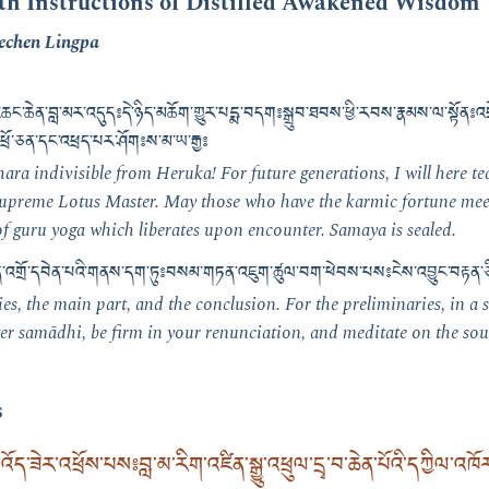
th Instructions of Distilled Awakened Wisdom
echen Lingpa
ེ་འཆང་ཆེན་བླ་མར་འདུད༔ དེ་ཉིད་མཆོག་གྱུར་པདྨ་བདག༔ སྒྲུབ་ཐབས་ཕྱི་རབས་རྣམས་ལ་སྟོན༔ འབྲ
ཕྲོ་ཅན་དང་འཕྲད་པར་ཤོག༔ ས་མ་ཡ་རྒྱ༔
a indivisible from Heruka! For future generations, I will here t
 Supreme Lotus Master. May those who have the karmic fortune me
of guru yoga which liberates upon encounter. Samaya is sealed.
༔ སྔོན་འགྲོ་དབེན་པའི་གནས་དག་ཏུ༔ བསམ་གཏན་འཇུག་ཚུལ་བག་ཕེབས་པས༔ ངེས་འབྱུང་བརྟན་
es, the main part, and the conclusion. For the preliminaries, in a s
er samādhi, be firm in your renunciation, and meditate on the sour
s
ོད་ཟེར་འཕྲོས་པས༔ བླ་མ་རིག་འཛིན་སྒྱུ་འཕྲུལ་དྲྭ་བ་ཆེན་པོའི་དཀྱིལ་འཁོར