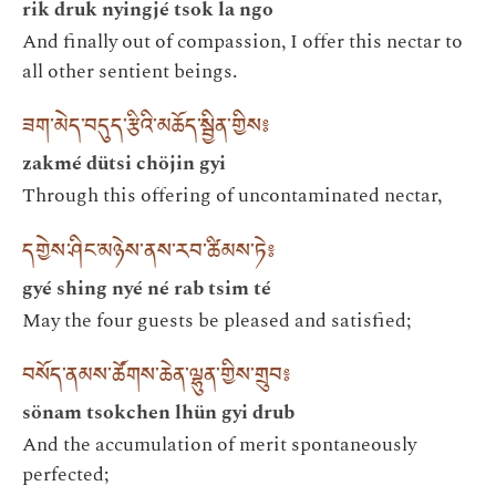
rik druk nyingjé tsok la ngo
And finally out of compassion, I offer this nectar to
all other sentient beings.
ཟག་མེད་བདུད་རྩིའི་མཆོད་སྦྱིན་གྱིས༔
zakmé dütsi chöjin gyi
Through this offering of uncontaminated nectar,
དགྱེས་ཤིང་མཉེས་ནས་རབ་ཚིམས་ཏེ༔
gyé shing nyé né rab tsim té
May the four guests be pleased and satisfied;
བསོད་ནམས་ཚོགས་ཆེན་ལྷུན་གྱིས་གྲུབ༔
sönam tsokchen lhün gyi drub
And the accumulation of merit spontaneously
perfected;