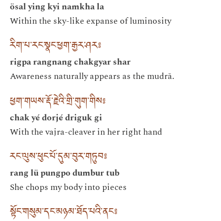
ösal ying kyi namkha la
Within the sky-like expanse of luminosity
རིག་པ་རང་སྣང་ཕྱག་རྒྱར་ཤར༔
rigpa rangnang chakgyar shar
Awareness naturally appears as the mudrā.
ཕྱག་གཡས་རྡོ་རྗེའི་གྲི་གུག་གིས༔
chak yé dorjé driguk gi
With the vajra-cleaver in her right hand
རང་ལུས་ཕུང་པོ་དུམ་བུར་གཏུབ༔
rang lü pungpo dumbur tub
She chops my body into pieces
སྟོང་གསུམ་དང་མཉམ་ཐོད་པའི་ནང༔