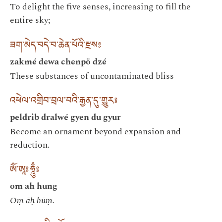
To delight the five senses, increasing to fill the
entire sky;
ཟག་མེད་བདེ་བ་ཆེན་པོའི་རྫས༔
zakmé dewa chenpö dzé
These substances of uncontaminated bliss
འཕེལ་འགྲིབ་བྲལ་བའི་རྒྱན་དུ་གྱུར༔
peldrib dralwé gyen du gyur
Become an ornament beyond expansion and
reduction.
ཨོཾ་ཨཱཿཧཱུྃ༔
om ah hung
Oṃ āḥ hūṃ.