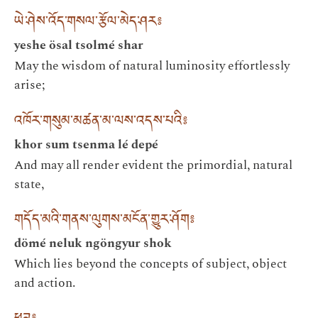
ཡེ་ཤེས་འོད་གསལ་རྩོལ་མེད་ཤར༔
yeshe ösal tsolmé shar
May the wisdom of natural luminosity effortlessly
arise;
འཁོར་གསུམ་མཚན་མ་ལས་འདས་པའི༔
khor sum tsenma lé depé
And may all render evident the primordial, natural
state,
གདོད་མའི་གནས་ལུགས་མངོན་གྱུར་ཤོག༔
dömé neluk ngöngyur shok
Which lies beyond the concepts of subject, object
and action.