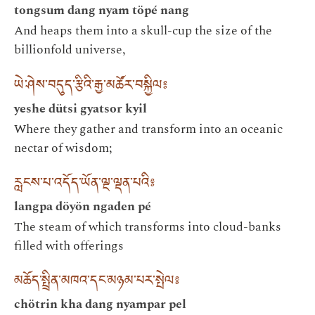
tongsum dang nyam töpé nang
And heaps them into a skull-cup the size of the
billionfold universe,
ཡེ་ཤེས་བདུད་རྩིའི་རྒྱ་མཚོར་བསྐྱིལ༔
yeshe dütsi gyatsor kyil
Where they gather and transform into an oceanic
nectar of wisdom;
རླངས་པ་འདོད་ཡོན་ལྔ་ལྡན་པའི༔
langpa döyön ngaden pé
The steam of which transforms into cloud-banks
filled with offerings
མཆོད་སྤྲིན་མཁའ་དང་མཉམ་པར་སྤེལ༔
chötrin kha dang nyampar pel