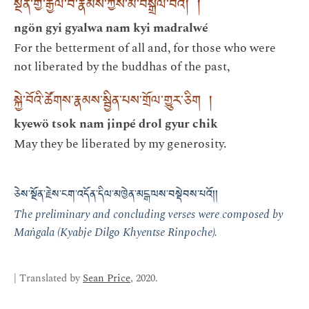
སྔོན་གྱི་རྒྱལ་བ་རྣམས་ཀྱིས་མ་བསྒྲལ་བའི། །
ngön gyi gyalwa nam kyi madralwé
For the betterment of all and, for those who were
not liberated by the buddhas of the past,
སྐྱེ་བོའི་ཚོགས་རྣམས་སྦྱིན་པས་གྲོལ་གྱུར་ཅིག །
kyewö tsok nam jinpé drol gyur chik
May they be liberated by my generosity.
ཅེས་སྔོན་རྗེས་ངག་འདོན་དིལ་མཁྱེན་མངྒ་ལས་བསྡེབས་པའོ།།
The preliminary and concluding verses were composed by
Maṅgala (Kyabje Dilgo Khyentse Rinpoche).
| Translated by
Sean Price
, 2020.