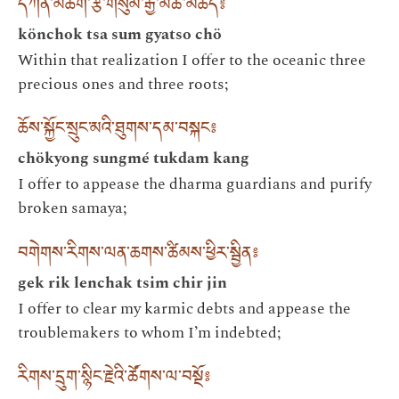
དཀོན་མཆོག་རྩ་གསུམ་རྒྱ་མཚོ་མཆོད༔
könchok tsa sum gyatso chö
Within that realization I offer to the oceanic three
precious ones and three roots;
ཆོས་སྐྱོང་སྲུང་མའི་ཐུགས་དམ་བསྐང༔
chökyong sungmé tukdam kang
I offer to appease the dharma guardians and purify
broken samaya;
བགེགས་རིགས་ལན་ཆགས་ཚིམས་ཕྱིར་སྦྱིན༔
gek rik lenchak tsim chir jin
I offer to clear my karmic debts and appease the
troublemakers to whom I’m indebted;
རིགས་དྲུག་སྙིང་རྗེའི་ཚོགས་ལ་བསྔོ༔