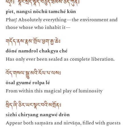
ཕཊ྄༔ སྣང་སྲིད་སྣོད་བཅུད་ཐམས་ཅད་ཀུན༔
p’et, nangsi nöchü tamché kün
Phaṭ! Absolutely everything—the environment and
those whose who inhabit it—
གདོད་ནས་རྣམ་གྲོལ་ཕྱག་རྒྱ་ཆེ༔
döné namdrol chakgya ché
Has only ever been sealed as complete liberation.
འོད་གསལ་སྒྱུ་མའི་རོལ་པ་ལས༔
ösal gyumé rolpa lé
From within this magical play of luminosity
སྲིད་ཞི་ཅིར་ཡང་སྣང་བའི་མགྲོན༔
sizhi chiryang nangwé drön
Appear both saṃsāra and nirvāṇa, filled with guests