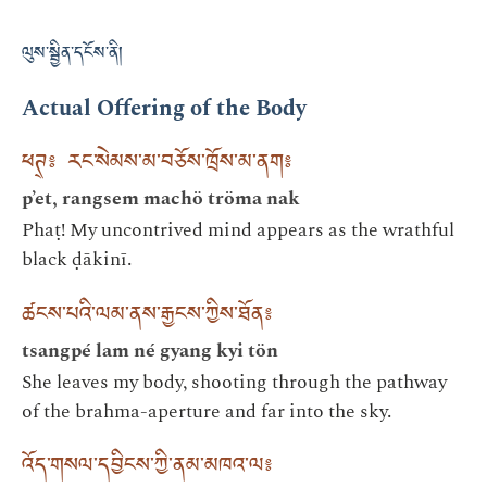
ལུས་སྦྱིན་དངོས་ནི།
Actual Offering of the Body
ཕཊ྄༔ རང་སེམས་མ་བཅོས་ཁྲོས་མ་ནག༔
p’et, rangsem machö tröma nak
Phaṭ! My uncontrived mind appears as the wrathful
black ḍākinī.
ཚངས་པའི་ལམ་ནས་རྒྱངས་ཀྱིས་ཐོན༔
tsangpé lam né gyang kyi tön
She leaves my body, shooting through the pathway
of the brahma-aperture and far into the sky.
འོད་གསལ་དབྱིངས་ཀྱི་ནམ་མཁའ་ལ༔