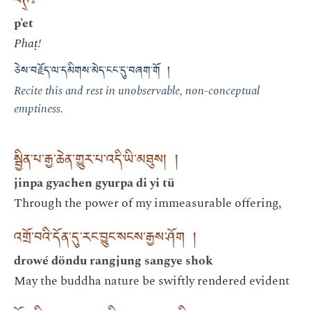
ཕཊ྄༔
p’et
Phaṭ!
ཅེས་བརྗོད་ལ་དམིགས་མེད་ངང་དུ་བཞག་གོ །
Recite this and rest in unobservable, non-conceptual
emptiness.
སྦྱིན་པ་རྒྱ་ཆེན་གྱུར་པ་འདི་ཡི་མཐུས། །
jinpa gyachen gyurpa di yi tü
Through the power of my immeasurable offering,
འགྲོ་བའི་དོན་དུ་རང་བྱུང་སངས་རྒྱས་ཤོག །
drowé döndu rangjung sangye shok
May the buddha nature be swiftly rendered evident