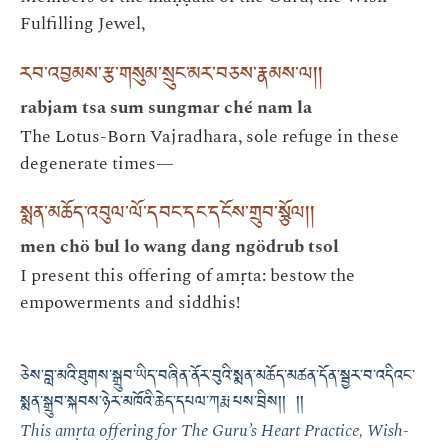
Fulfilling Jewel,
རབ་འབྱམས་རྩ་གསུམ་སྲུང་མར་བཅས་རྣམས་ལ། །
rabjam tsa sum sungmar ché nam la
The Lotus-Born Vajradhara, sole refuge in these
degenerate times—
སྨན་མཆོད་འབུལ་ལོ་དབང་དང་དངོས་གྲུབ་སྩོལ། །
men chö bul lo wang dang ngödrub tsol
I present this offering of amṛta: bestow the
empowerments and siddhis!
ཅེས་བླ་མའི་ཐུགས་སྒྲུབ་ཡིད་བཞིན་ནོར་བུའི་སྨན་མཆོད་མཚན་དོན་སྦྱར་བ་འདིའང་
སྨན་སྒྲུབ་སྐབས་ཉེར་མཁོའི་ཆེད་དཔལ་ཀརྨ་པས་བྲིས།། །།
This amṛta offering for The Guru’s Heart Practice, Wish-