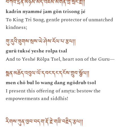
བཀའ་དྲིན་མཉམ་མེད་འཇམ་མགོན་ཁྲི་སྲོང་རྗེ། །
kadrin nyammé jam gön trisong jé
To King Tri Song, gentle protector of unmatched
kindness;
གུ་རུའི་ཐུགས་སྲས་ཡེ་ཤེས་རོལ་པ་རྩལ། །
gurü tuksé yeshe rolpa tsal
And to Yeshé Rölpa Tsel, heart son of the Guru—
སྨན་མཆོད་འབུལ་ལོ་དབང་དང་དངོས་གྲུབ་སྩོལ། །
men chö bul lo wang dang ngödrub tsol
I present this offering of amṛta: bestow the
empowerments and siddhis!
རིགས་ཀུན་ཁྱབ་བདག་རྡོ་རྗེ་གཟི་བརྗིད་རྩལ། །