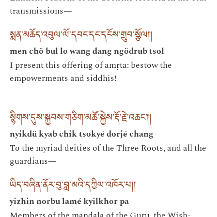
transmissions—
སྨན་མཆོད་འབུལ་ལོ་དབང་དང་དངོས་གྲུབ་སྩོལ། །
men chö bul lo wang dang ngödrub tsol
I present this offering of amṛta: bestow the
empowerments and siddhis!
སྙིགས་དུས་སྐྱབས་གཅིག་མཚོ་སྐྱེས་རྡོ་རྗེ་འཆང༌། །
nyikdü kyab chik tsokyé dorjé chang
To the myriad deities of the Three Roots, and all the
guardians—
ཡིད་བཞིན་ནོར་བུ་བླ་མའི་དཀྱིལ་འཁོར་པ། །
yizhin norbu lamé kyilkhor pa
Members of the maṇḍala of the Guru, the Wish-