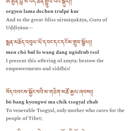
ཨོ་རྒྱན་བླ་མ་བདེ་ཆེན་སྤྲུལ་པའི་སྐུར། །
orgyen lama dechen trulpé kur
And to the great-bliss nirmāṇakāya, Guru of
Uḍḍiyāna—
སྨན་མཆོད་འབུལ་ལོ་དབང་དང་དངོས་གྲུབ་སྩོལ། །
men chö bul lo wang dang ngödrub tsol
I present this offering of amṛta: bestow the
empowerments and siddhis!
བོད་འབངས་སྐྱོང་བའི་མ་གཅིག་མཚོ་རྒྱལ་ཞབས། །
bö bang kyongwé ma chik tsogyal zhab
To venerable Tsogyal, only mother who cares for the
people of Tibet;