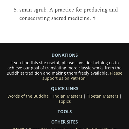
sman sgrub. A practice for producing and
consecrating sacred medicine.
↑
DONATIONS
If you find this site useful, please consider helping us to
achieve our goal of translating more classic works from the
Buddhist tradition and making them freely available.
Please
support us on Patreon.
QUICK LINKS
Words of the Buddha
|
Indian Masters
|
Tibetan Masters
|
Topics
TOOLS
OTHER SITES