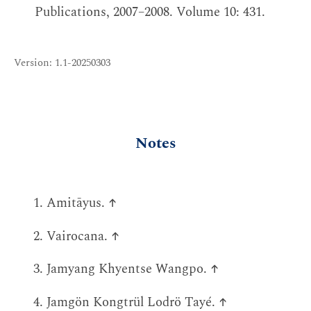
Publications, 2007–2008. Volume 10: 431.
Version: 1.1-20250303
Notes
Amitāyus.
↑
Vairocana.
↑
Jamyang Khyentse Wangpo.
↑
Jamgön Kongtrül Lodrö Tayé.
↑