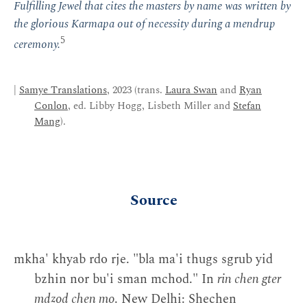
Fulfilling Jewel that cites the masters by name was written by
the glorious Karmapa out of necessity during a mendrup
5
ceremony.
|
Samye Translations
, 2023 (trans.
Laura Swan
and
Ryan
Conlon
, ed. Libby Hogg, Lisbeth Miller and
Stefan
Mang
).
Source
mkha' khyab rdo rje. "bla ma'i thugs sgrub yid
bzhin nor bu'i sman mchod." In
rin chen gter
mdzod chen mo
. New Delhi: Shechen