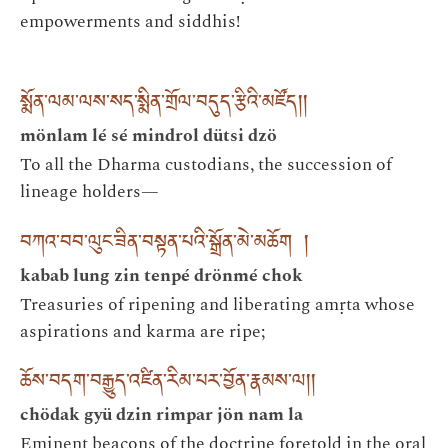
empowerments and siddhis!
སྨོན་ལམ་ལས་སད་སྨིན་གྲོལ་བདུད་རྩིའི་མཛོད། །
mönlam lé sé mindrol dütsi dzö
To all the Dharma custodians, the succession of
lineage holders—
བཀའ་བབ་ལུང་ཟིན་བསྟན་པའི་སྒྲོན་མེ་མཆོག །
kabab lung zin tenpé drönmé chok
Treasuries of ripening and liberating amṛta whose
aspirations and karma are ripe;
ཆོས་བདག་བརྒྱུད་འཛིན་རིམ་པར་བྱོན་རྣམས་ལ། །
chödak gyü dzin rimpar jön nam la
Eminent beacons of the doctrine foretold in the oral