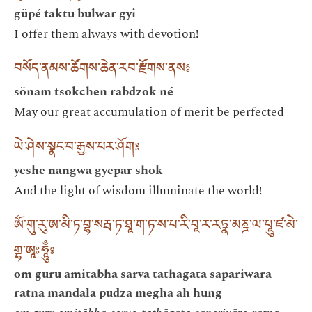
güpé taktu bulwar gyi
I offer them always with devotion!
བསོད་ནམས་ཚོགས་ཆེན་རབ་རྫོགས་ནས༔
sönam tsokchen rabdzok né
May our great accumulation of merit be perfected
ཡེ་ཤེས་སྣང་བ་རྒྱས་པར་ཤོག༔
yeshe nangwa gyepar shok
And the light of wisdom illuminate the world!
ཨོཾ་གུ་རུ་ཨ་མི་ཏ་བྷ་སརྦ་ཏ་ཐཱ་ག་ཏ་ས་པ་རི་བཱ་ར་རཏྣ་མཎྜ་ལ་པཱུ་ཛ་མེ་
གྷ་ཨཱཿཧཱུྃ༔
om guru amitabha sarva tathagata sapariwara
ratna mandala pudza megha ah hung