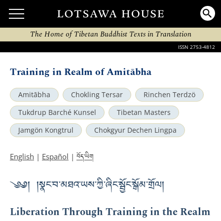
The Home of Tibetan Buddhist Texts in Translation
ISSN 2753-4812
Training in Realm of Amitābha
Amitābha
Chokling Tersar
Rinchen Terdzö
Tukdrup Barché Kunsel
Tibetan Masters
Jamgön Kongtrul
Chokgyur Dechen Lingpa
བོད་ཡིག
English
|
Español
|
༄༅། །སྣང་བ་མཐའ་ཡས་ཀྱི་ཞིང་སྦྱོང་སྒོམ་གྲོལ།
Liberation Through Training in the Realm