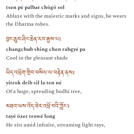
tsen pé palbar chögö sol
Ablaze with the majestic marks and signs, he wears
the Dharma robes.
བྱང་ཆུབ་ཤིང་ཆེན་རབ་རྒྱས་པ༔
changchub shing chen rabgyé pa
Cool in the pleasant shade
ཡིད་འཕྲོག་གྲིབ་བསིལ་ལ་བརྟེན་ནས༔
yitrok drib sil la ten né
Of a huge, spreading bodhi tree,
མཐའ་ཡས་འོད་ཟེར་འཕྲོ་བའི་ཀློང་༔
tayé özer trowé long
He sits amid infinite, streaming light rays,