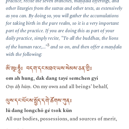
practice, recite the seven branches, maṇḍala offerings, and
other liturgies from the sutras and other texts, as extensively
as you can. By doing so, you will gather the accumulations
for taking birth in the pure realm, so it is a very important
part of the practice. If you are doing this as part of your
daily practice, simply recite, “To all the buddhas, the lions
3
of the human race,...”
and so on, and then offer a maṇḍala
with the following:
ༀ་ཨཱཿཧཱུྃ༔ བདག་དང་མཐའ་ཡས་སེམས་ཅན་གྱི༔
om ah hung, dak dang tayé semchen gyi
Oṃ āḥ hūṃ.
On my own and all beings’ behalf,
ལུས་དང་ལོངས་སྤྱོད་དགེ་ཚོགས་ཀུན༔
lü dang longchö gé tsok kün
All our bodies, possessions, and sources of merit,