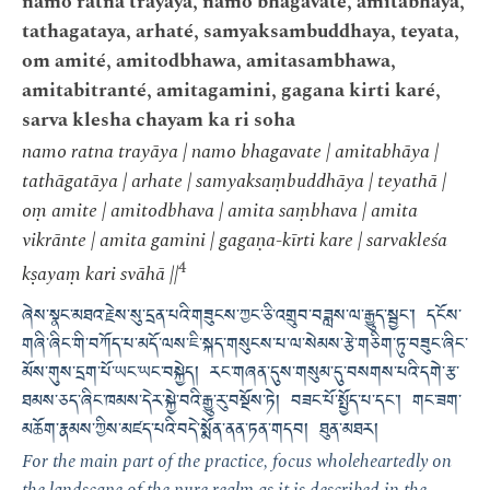
namo ratna trayaya, namo bhagavaté, amitabhaya,
tathagataya, arhaté, samyaksambuddhaya, teyata,
om amité, amitodbhawa, amitasambhawa,
amitabitranté, amitagamini, gagana kirti karé,
sarva klesha chayam ka ri soha
namo ratna trayāya | namo bhagavate | amitabhāya |
tathāgatāya | arhate | samyaksaṃbuddhāya | teyathā |
oṃ amite | amitodbhava | amita saṃbhava | amita
vikrānte | amita gamini | gagaṇa-kīrti kare | sarvakleśa
4
kṣayaṃ kari svāhā ||
ཞེས་སྣང་མཐའ་རྗེས་སུ་དྲན་པའི་གཟུངས་ཀྱང་ཅི་འགྲུབ་བཟླས་ལ་རྒྱུད་སྦྱང༌། དངོས་
གཞི་ཞིང་གི་བཀོད་པ་མདོ་ལས་ཇི་སྐད་གསུངས་པ་ལ་སེམས་རྩེ་གཅིག་ཏུ་བཟུང་ཞིང་
མོས་གུས་དྲག་པོ་ཡང་ཡང་བསྐྱེད། རང་གཞན་དུས་གསུམ་དུ་བསགས་པའི་དགེ་རྩ་
ཐམས་ཅད་ཞིང་ཁམས་དེར་སྐྱེ་བའི་རྒྱུ་རུ་བསྔོས་ཏེ། བཟང་པོ་སྤྱོད་པ་དང༌། གང་ཟག་
མཆོག་རྣམས་ཀྱིས་མཛད་པའི་བདེ་སྨོན་ནན་ཏན་གདབ། ཐུན་མཐར།
For the main part of the practice, focus wholeheartedly on