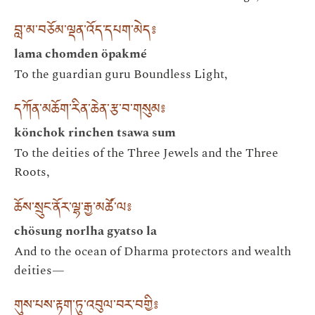
བླ་མ་བཅོམ་ལྡན་འོད་དཔག་མེད༔
lama chomden öpakmé
To the guardian guru Boundless Light,
དཀོན་མཆོག་རིན་ཆེན་རྩ་བ་གསུམ༔
könchok rinchen tsawa sum
To the deities of the Three Jewels and the Three
Roots,
ཆོས་སྲུང་ནོར་ལྷ་རྒྱ་མཚོ་ལ༔
chösung norlha gyatso la
And to the ocean of Dharma protectors and wealth
deities—
གུས་པས་རྟག་ཏུ་འབུལ་བར་བགྱི༔