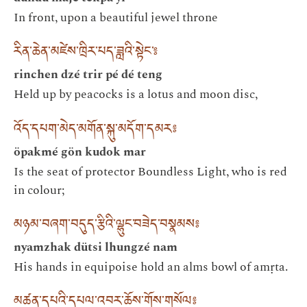
In front, upon a beautiful jewel throne
རིན་ཆེན་མཛེས་ཁྲིར་པད་ཟླའི་སྟེང་༔
rinchen dzé trir pé dé teng
Held up by peacocks is a lotus and moon disc,
འོད་དཔག་མེད་མགོན་སྐུ་མདོག་དམར༔
öpakmé gön kudok mar
Is the seat of protector Boundless Light, who is red
in colour;
མཉམ་བཞག་བདུད་རྩིའི་ལྷུང་བཟེད་བསྣམས༔
nyamzhak dütsi lhungzé nam
His hands in equipoise hold an alms bowl of amṛta.
མཚན་དཔའི་དཔལ་འབར་ཆོས་གོས་གསོལ༔