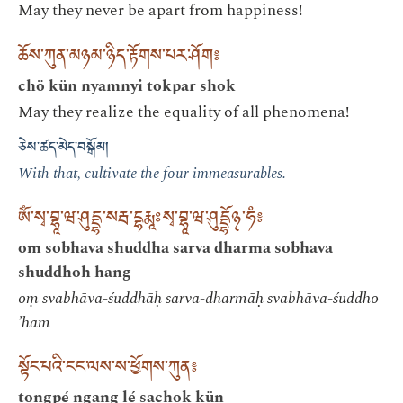
May they never be apart from happiness!
ཆོས་ཀུན་མཉམ་ཉིད་རྟོགས་པར་ཤོག༔
chö kün nyamnyi tokpar shok
May they realize the equality of all phenomena!
ཅེས་ཚད་མེད་བསྒོམ།
With that, cultivate the four immeasurables.
ༀ་སྭ་བྷཱ་ཝ་ཤུདྡྷ་སརྦ་དྷརྨཱཿསྭ་བྷཱ་ཝ་ཤུདྡྷོ྅་ཧཾ༔
om sobhava shuddha sarva dharma sobhava
shuddhoh hang
oṃ svabhāva-śuddhāḥ sarva-dharmāḥ svabhāva-śuddho
’ham
སྟོང་པའི་ངང་ལས་ས་ཕྱོགས་ཀུན༔
tongpé ngang lé sachok kün