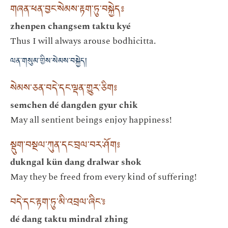
གཞན་ཕན་བྱང་སེམས་རྟག་ཏུ་བསྐྱེད༔
zhenpen changsem taktu kyé
Thus I will always arouse bodhicitta.
ལན་གསུམ་གྱིས་སེམས་བསྐྱེད།
སེམས་ཅན་བདེ་དང་ལྡན་གྱུར་ཅིག༔
semchen dé dangden gyur chik
May all sentient beings enjoy happiness!
སྡུག་བསྔལ་ཀུན་དང་བྲལ་བར་ཤོག༔
dukngal kün dang dralwar shok
May they be freed from every kind of suffering!
བདེ་དང་རྟག་ཏུ་མི་འབྲལ་ཞིང༌༔
dé dang taktu mindral zhing