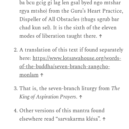
ba bcu gcig gi lag len gsal byed ngo mtshar
rgya mtsho) from the Guru’s Heart Practice,
Dispeller of All Obstacles (thugs sgrub bar
chad kun sel). It is the sixth of the eleven
modes of liberation taught there.
↑
A translation of this text if found separately
here:
https://www.lotsawahouse.org/words-
of-the-buddha/seven-branch-zangcho-
monlam
↑
That is, the seven-branch liturgy from
The
King of Aspiration Prayers
.
↑
Other versions of this mantra found
elsewhere read “sarvakarma klésa”.
↑