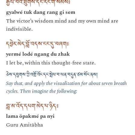
རྒྱལ་བའི་ཐུགས་དང་རང་གི་སེམས༔
gyalwé tuk dang rang gi sem
The victor’s wisdom mind and my own mind are
indivisible.
དབྱེར་མེད་བློ་འདས་ངང་དུ་བཞག༔
yermé lodé ngang du zhak
I let be, within this thought-free state.
ཅེས་དབུགས་ཀྱི་འགྲོ་འོང་དང་སྤེལ་བ་ལན་བདུན་ཙམ་སོང་ནས།
Say that, and apply the visualization for about seven breath
cycles. Then imagine the following:
བླ་མ་འོད་དཔག་མེད་པ་ཉིད༔
lama öpakmé pa nyi
Guru Amitābha