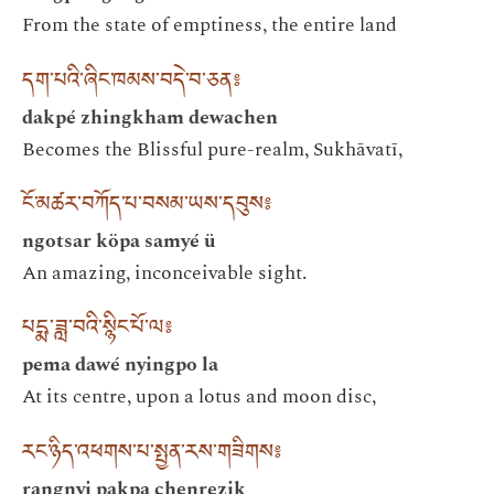
From the state of emptiness, the entire land
དག་པའི་ཞིང་ཁམས་བདེ་བ་ཅན༔
dakpé zhingkham dewachen
Becomes the Blissful pure-realm, Sukhāvatī,
ངོ་མཚར་བཀོད་པ་བསམ་ཡས་དབུས༔
ngotsar köpa samyé ü
An amazing, inconceivable sight.
པདྨ་ཟླ་བའི་སྙིང་པོ་ལ༔
pema dawé nyingpo la
At its centre, upon a lotus and moon disc,
རང་ཉིད་འཕགས་པ་སྤྱན་རས་གཟིགས༔
rangnyi pakpa chenrezik