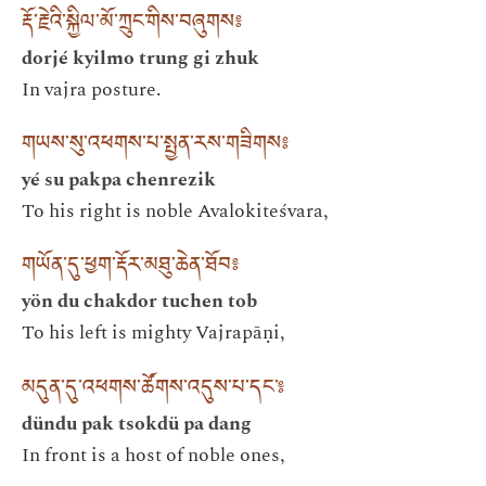
རྡོ་རྗེའི་སྐྱིལ་མོ་ཀྲུང་གིས་བཞུགས༔
dorjé kyilmo trung gi zhuk
In vajra posture.
གཡས་སུ་འཕགས་པ་སྤྱན་རས་གཟིགས༔
yé su pakpa chenrezik
To his right is noble Avalokiteśvara,
གཡོན་དུ་ཕྱག་རྡོར་མཐུ་ཆེན་ཐོབ༔
yön du chakdor tuchen tob
To his left is mighty Vajrapāṇi,
མདུན་དུ་འཕགས་ཚོགས་འདུས་པ་དང་༔
dündu pak tsokdü pa dang
In front is a host of noble ones,