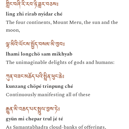
གླིང་བཞི་རི་རབ་ཉི་ཟླར་བཅས༔
ling zhi rirab nyidar ché
The four continents, Mount Meru, the sun and the
moon,
ལྷ་མིའི་ལོངས་སྤྱོད་བསམ་མི་ཁྱབ༔
lhami longchö sam mikhyab
The unimaginable delights of gods and humans:
ཀུན་བཟང་མཆོད་པའི་སྤྲིན་ཕུང་ཆེ༔
kunzang chöpé trinpung ché
Continuously manifesting all of these
རྒྱུན་མི་འཆད་པར་སྤྲུལ་བྱས་ཏེ༔
gyün mi chepar trul jé té
As Samantabhadra cloud-banks of offerings,