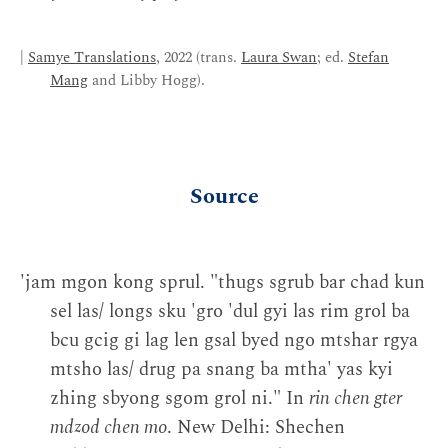
|
Samye Translations
, 2022 (trans.
Laura Swan
; ed.
Stefan
Mang
and Libby Hogg).
Source
'jam mgon kong sprul. "thugs sgrub bar chad kun
sel las/ longs sku 'gro 'dul gyi las rim grol ba
bcu gcig gi lag len gsal byed ngo mtshar rgya
mtsho las/ drug pa snang ba mtha' yas kyi
zhing sbyong sgom grol ni." In
rin chen gter
mdzod chen mo
. New Delhi: Shechen