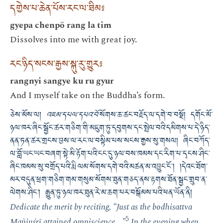
དགྱེས་པ་ཆེན་པོས་རང་ལ་ཐིམ༔
gyepa chenpö rang la tim
Dissolves into me with great joy.
རང་ཉིད་སངས་རྒྱས་སྐུ་རུ་གྱུར༔
rangnyi sangye ku ru gyur
And I myself take on the Buddha’s form.
ཅེས་མོས་ལ།
འཇམ་དཔལ་དཔའ་བོ་
སོགས་ཆ་ཚང་བརྗོད་ལ་དགེ་བ་བསྔོ། དགོང་མོ་
ཉལ་ཁར་ཞིང་སྦྱོང་ཚར་གཅིག་གི་མཇུག་ཏུ་དབུགས་དང་སྤེལ་བའི་དམིགས་པ་དེ་ཉིད་
ནན་ཏན་ཚར་གྲངས་བྱས་ལ་རང་ལ་བསྟིམ་པས་སངས་རྒྱས་སུ་གསལ། ཞིང་བཀོད་
ལ་བློ་ཡང་ཡང་བཞག་སྟེ་མི་རྟོག་པའི་ངང་དུ་ཉལ་བས་ཁམས་དང་རིག་པ་དྭངས་ཤིང་
ཞིང་ཁམས་སུ་བགྲོད་པའི་རྨི་ལམ་སོགས་དགེ་བའི་མཚན་མ་འབྱུང་ངོ། །དེའང་ཐོག་
མར་བདུན་ཕྲག་གཅིག་གམ་གསུམ་སོགས་ཐུན་གཅད་ནས་རྟགས་ཐོན་སྦྱང་གྲུབ་ན་
ལེགས་ཤིང༌། རྒྱུན་ཏུ་ཉལ་ཁར་ཐུན་རེ་མ་ཆག་པར་བསྒོམས་པའི་ཕན་ཡོན་ནི།
Dedicate the merit by reciting, “Just as the bodhisattva
5
Mañjuśrī attained omniscience,...”
In the evening when