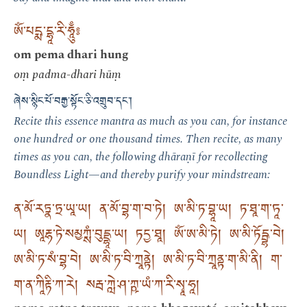
ཨོཾ་པདྨ་དྷཱ་རི་ཧཱུྃ༔
om pema dhari hung
oṃ padma-dhari hūṃ
ཞེས་སྙིང་པོ་བརྒྱ་སྟོང་ཅི་འགྲུབ་དང༌།
Recite this essence mantra as much as you can, for instance
one hundred or one thousand times. Then recite, as many
times as you can, the following dhāraṇī for recollecting
Boundless Light—and thereby purify your mindstream:
ན་མོ་རཏྣ་ཏྲ་ཡཱ་ཡ། ན་མོ་བྷ་ག་བ་ཏེ། ཨ་མི་ཏ་བྷཱ་ཡ། ཏ་ཐཱ་ག་ཏཱ་
ཡ། ཨཱརྷ་ཏེ་སམྱཀྶཾ་བུདྡྷཱ་ཡ། ཏདྱ་ཐཱ། ཨོཾ་ཨ་མི་ཏེ། ཨ་མི་ཏོདྦྷ་བེ།
ཨ་མི་ཏ་སཾ་བྷ་བེ། ཨ་མི་ཏ་བི་ཀྲཱནྟེ། ཨ་མི་ཏ་བི་ཀྲཱནྟ་ག་མི་ནི། ག་
ག་ན་ཀཱིརྟི་ཀ་རེ། སརྦ་ཀླེ་ཤ་ཀྵ་ཡཾ་ཀ་རི་སྭཱ་ཧཱ།