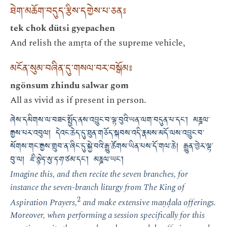
ཐེག་མཆོག་བདུད་རྩིས་དགྱེས་པ་ཅན༔
tek chok dütsi gyepachen
And relish the amṛta of the supreme vehicle,
མངོན་སུམ་བཞིན་དུ་གསལ་བར་བསྒོམ༔
ngönsum zhindu salwar gom
All as vivid as if present in person.
ཞེས་དམིགས་ལ་བཟང་སྤྱོད་ནས་འབྱུང་བ་ལྟ་བུའི་ཡན་ལག་བདུན་པ་དང༌། མཎྜལ་
རྒྱས་པར་འབུལ། དེའང་ཆེད་དུ་ཐུན་གཅོད་སྐབས་འདི་རྣམས་མདོ་ལས་འབྱུང་བ་
སོགས་གང་རྒྱས་གྲུབ་ན་ཞིང་དུ་སྐྱེ་བའི་རྒྱུ་ཚོགས་ཡིན་པས་དོ་གལ་ཆེ། རྒྱུན་ཁྱེར་ལྟ་
བུ་ལ།
ཇི་སྙེད་སུ་དག་
ཙམ་དང༌། མཎྜལ་ཡང༌།
Imagine this, and then recite the seven branches, for
instance the seven-branch liturgy from
The King of
2
Aspiration Prayers
,
and make extensive maṇḍala offerings.
Moreover, when performing a session specifically for this