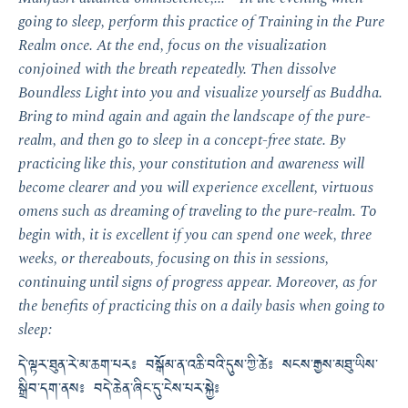
going to sleep, perform this practice of Training in the Pure
Realm once. At the end, focus on the visualization
conjoined with the breath repeatedly. Then dissolve
Boundless Light into you and visualize yourself as Buddha.
Bring to mind again and again the landscape of the pure-
realm, and then go to sleep in a concept-free state. By
practicing like this, your constitution and awareness will
become clearer and you will experience excellent, virtuous
omens such as dreaming of traveling to the pure-realm. To
begin with, it is excellent if you can spend one week, three
weeks, or thereabouts, focusing on this in sessions,
continuing until signs of progress appear. Moreover, as for
the benefits of practicing this on a daily basis when going to
sleep:
དེ་ལྟར་ཐུན་རེ་མ་ཆག་པར༔ བསྒོམ་ན་འཆི་བའི་དུས་ཀྱི་ཚེ༔ སངས་རྒྱས་མཐུ་ཡིས་
སྒྲིབ་དག་ནས༔ བདེ་ཆེན་ཞིང་དུ་ངེས་པར་སྐྱེ༔