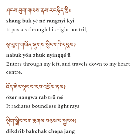
ཤངས་བུག་གཡས་ནས་རང་ཉིད་ཀྱི༔
shang buk yé né rangnyi kyi
It passes through his right nostril,
སྣ་བུག་གཡོན་ཞུགས་སྙིང་གའི་དབུས༔
nabuk yön zhuk nyinggé ü
Enters through my left, and travels down to my heart
centre.
འོད་ཟེར་སྣང་བ་རབ་འཕྲོས་ནས༔
özer nangwa rab trö né
It radiates boundless light rays
སྡིག་སྒྲིབ་བག་ཆགས་བཅས་པ་སྦྱངས༔
dikdrib bakchak chepa jang