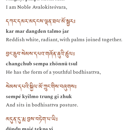
I am Noble Avalokiteśvara,
དཀར་དམར་མདངས་ལྡན་ཐལ་མོ་སྦྱར༔
kar mar dangden talmo jar
Reddish white, radiant, with palms joined together.
བྱང་ཆུབ་སེམས་དཔའ་གཞོན་ནུའི་ཚུལ༔
changchub sempa zhönnü tsul
He has the form of a youthful bodhisattva,
སེམས་དཔའི་སྐྱིལ་མོ་ཀྲུང་གིས་བཞུགས༔
sempé kyilmo trung gi zhuk
And sits in bodhisattva posture.
མདུན་དུ་རྨ་བྱས་བཏེག་པ་ཡི༔
dündu majé tekpa yi