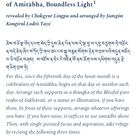
1
of Amitābha, Boundless Light
revealed by Chokgyur Lingpa and arranged by Jamgön
Kongtrul Lodrö Tayé
ཚེས་བཅོ་ལྔ་འོད་དཔག་མེད་ཀྱི་དུས་ཆེན་ཡིན་པས་དེ་ལྟ་བུ་ལ་དབུ་བཙུགས་ཏེ་འབྱོར་
ན་བདེ་ཆེན་ཞིང་བཀོད་ཀྱི་ཞལ་ཐང་ངམ་སྐུ་བརྙན་སོགས་རྟེན་བཀྲམ་པའི་མདུན་མཆོད་
པ་ཅི་འབྱོར་བཤམ། མ་འཛོམ་ན་ཏིང་ངེ་འཛིན་ཁོ་ནས་ཆོག་པས་དམིགས་འདུན་རྩེ་
གཅིག་བྱས་ཏེ།
For this, since the fifteenth day of the lunar month is a
celebration of Amitābha, begin on that day or another such
day. Arrange such supports as a thangka of the Blissful pure
realm of Sukhāvatī, or a statue or illustration, if you have
them. In front of these supports, arrange whatever offerings
you have. If you have none, it suffices to use samādhi alone.
Then, with single-pointed focus and aspiration, take refuge
by reciting the following three times.