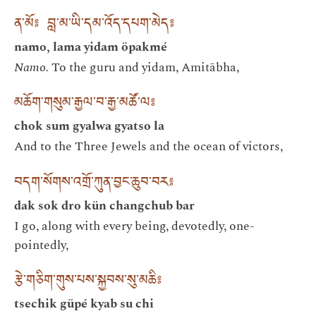
ན་མོ༔ བླ་མ་ཡི་དམ་འོད་དཔག་མེད༔
namo, lama yidam öpakmé
Namo.
To the guru and yidam, Amitābha,
མཆོག་གསུམ་རྒྱལ་བ་རྒྱ་མཚོ་ལ༔
chok sum gyalwa gyatso la
And to the Three Jewels and the ocean of victors,
བདག་སོགས་འགྲོ་ཀུན་བྱང་ཆུབ་བར༔
dak sok dro kün changchub bar
I go, along with every being, devotedly, one-
pointedly,
རྩེ་གཅིག་གུས་པས་སྐྱབས་སུ་མཆི༔
tsechik güpé kyab su chi