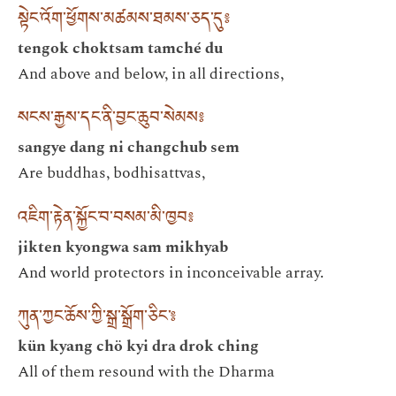
སྟེང་འོག་ཕྱོགས་མཚམས་ཐམས་ཅད་དུ༔
tengok choktsam tamché du
And above and below, in all directions,
སངས་རྒྱས་དང་ནི་བྱང་ཆུབ་སེམས༔
sangye dang ni changchub sem
Are buddhas, bodhisattvas,
འཇིག་རྟེན་སྐྱོང་བ་བསམ་མི་ཁྱབ༔
jikten kyongwa sam mikhyab
And world protectors in inconceivable array.
ཀུན་ཀྱང་ཆོས་ཀྱི་སྒྲ་སྒྲོག་ཅིང་༔
kün kyang chö kyi dra drok ching
All of them resound with the Dharma