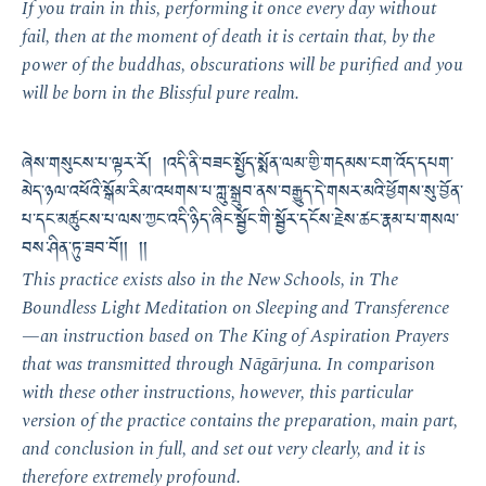
If you train in this, performing it once every day without
fail, then at the moment of death it is certain that, by the
power of the buddhas, obscurations will be purified and you
will be born in the Blissful pure realm.
ཞེས་གསུངས་པ་ལྟར་རོ། །འདི་ནི་བཟང་སྤྱོད་སྨོན་ལམ་གྱི་གདམས་ངག་འོད་དཔག་
མེད་ཉལ་འཕོའི་སྒོམ་རིམ་འཕགས་པ་ཀླུ་སྒྲུབ་ནས་བརྒྱུད་དེ་གསར་མའི་ཕྱོགས་སུ་བྱོན་
པ་དང་མཚུངས་པ་ལས་ཀྱང་འདི་ཉིད་ཞིང་སྦྱོང་གི་སྦྱོར་དངོས་རྗེས་ཚང་རྣམ་པ་གསལ་
བས་ཤིན་ཏུ་ཟབ་བོ།། །།
This practice exists also in the New Schools, in
The
Boundless Light Meditation on Sleeping and Transference
—an instruction based on
The King of Aspiration Prayers
that was transmitted through Nāgārjuna. In comparison
with these other instructions, however, this particular
version of the practice contains the preparation, main part,
and conclusion in full, and set out very clearly, and it is
therefore extremely profound.