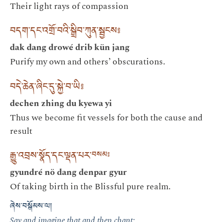
Their light rays of compassion
བདག་དང་འགྲོ་བའི་སྒྲིབ་ཀུན་སྦྱངས༔
dak dang drowé drib kün jang
Purify my own and others’ obscurations.
བདེ་ཆེན་ཞིང་དུ་སྐྱེ་བ་ཡི༔
dechen zhing du kyewa yi
Thus we become fit vessels for both the cause and
result
རྒྱུ་འབྲས་སྣོད་དང་ལྡན་པར་
བསམ༔
gyundré nö dang denpar gyur
Of taking birth in the Blissful pure realm.
ཞེས་བསྒོམས་ལ།
Say and imagine that and then chant: