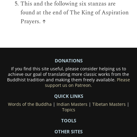
This and the following six stanzas are
found at the end of The King of Aspiration
Prayers.
↑
DONATIONS
If you find this site useful, please consider helping us to
achieve our goal of translating more classic works from the
Buddhist tradition and making them freely available.
Please
support us on Patreon.
QUICK LINKS
Words of the Buddha
|
Indian Masters
|
Tibetan Masters
|
Topics
TOOLS
OTHER SITES