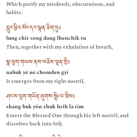
Which purify my misdeeds, obscurations, and
habits.
རླུང་ཕྱིར་སོང་དང་ལྷན་ཅིག་ཏུ༔
lung chir song dang lhenchik tu
Then, together with my exhalation of breath,
སྣ་བུག་གཡས་ནས་བཅོམ་ལྡན་གྱི༔
nabuk yé né chomden gyi
It emerges from my right nostril,
ཤངས་བུག་གཡོན་ཞུགས་ཧྲཱིཿལ་ཐིམ༔
shang buk yön zhuk hrih la tim
Enters the Blessed One through his left nostril, and
dissolves back into
hrīḥ
.