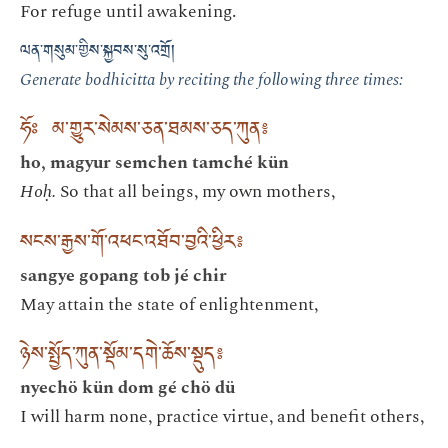
For refuge until awakening.
ལན་གསུམ་གྱིས་སྐྱབས་སུ་འགྲོ།
Generate bodhicitta by reciting the following three times:
ཧོཿ མ་གྱུར་སེམས་ཅན་ཐམས་ཅད་ཀུན༔
ho, magyur semchen tamché kün
Hoḥ.
So that all beings, my own mothers,
སངས་རྒྱས་གོ་འཕང་འཐོབ་བྱའི་ཕྱིར༔
sangye gopang tob jé chir
May attain the state of enlightenment,
ཉེས་སྤྱོད་ཀུན་སྡོམ་དགེ་ཆོས་སྡུད༔
nyechö kün dom gé chö dü
I will harm none, practice virtue, and benefit others,