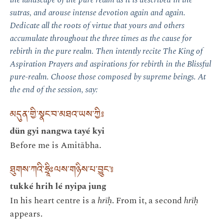
the landscape of the pure realm as it is described in the
sutras, and arouse intense devotion again and again.
Dedicate all the roots of virtue that yours and others
accumulate throughout the three times as the cause for
rebirth in the pure realm. Then intently recite The King of
Aspiration Prayers and aspirations for rebirth in the Blissful
pure-realm. Choose those composed by supreme beings. At
the end of the session, say:
མདུན་གྱི་སྣང་བ་མཐའ་ཡས་ཀྱི༔
dün gyi nangwa tayé kyi
Before me is Amitābha.
ཐུགས་ཀའི་ཧྲཱིཿལས་གཉིས་པ་བྱུང་༔
tukké hrih lé nyipa jung
In his heart centre is a
hrīḥ
. From it, a second
hrīḥ
appears.