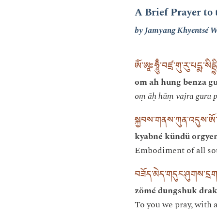
A Brief Prayer to
by Jamyang Khyentsé 
ཨོཾ་ཨཱཿཧཱུྃྃ་བཛྲ་གུ་རུ་པདྨ་སིདྡྷི་ཧ
om ah hung benza gu
oṃ āḥ hūṃ vajra guru 
སྐྱབས་གནས་ཀུན་འདུས་ཨོ་རྒ
kyabné kündü orgye
Embodiment of all so
བཟོད་མེད་གདུང་ཤུགས་དྲ
zömé dungshuk drak
To you we pray, with a