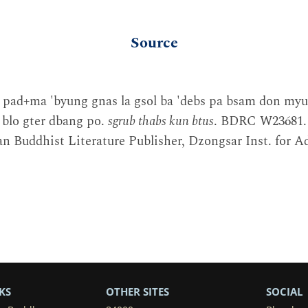
Source
e pad+ma 'byung gnas la gsol ba 'debs pa bsam don my
, blo gter dbang po.
sgrub thabs kun btus
. BDRC W23681. 
an Buddhist Literature Publisher, Dzongsar Inst. for A
KS
OTHER SITES
SOCIAL