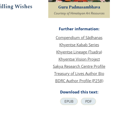
filling Wishes
Guru Padmasambhava
Courtesy of Himalayan Art Resources
Further information:
Compendium of Sādhanas
Khyentse Kabab Series
Khyentse Lineage (Tsadra)
Khyentse Vision Project
Sakya Research Centre Profile
Treasury of Lives Author Bio
BDRC Author Profile (P258)
Download this text:
EPUB
PDF