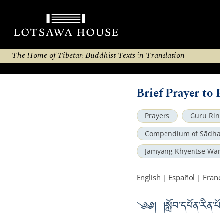
The Home of Tibetan Buddhist Texts in Translation
Brief Prayer to
Prayers
Guru Rin
Compendium of Sādh
Jamyang Khyentse Wa
English
|
Español
|
Fran
༄༅། །སློབ་དཔོན་རིན་པ