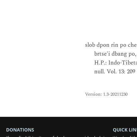
slob dpon rin po ch
brtse'i dbang po
H.P.: Indo-Tibet
null. Vol. 13: 209
Version: 1.3-20211230
DONATIONS
QUICK LIN