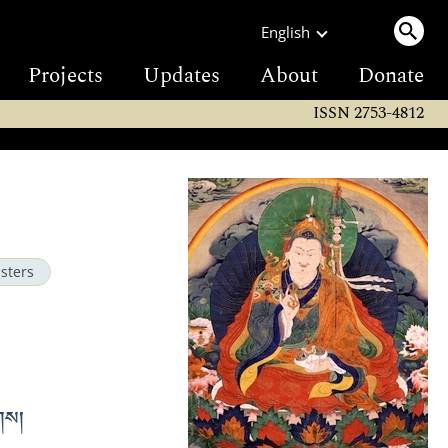
English
Projects
Updates
About
Donate
ISSN 2753-4812
sters
གས།