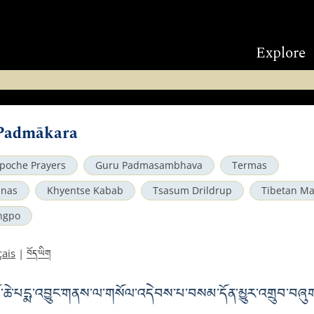
Explore
 Padmākara
poche Prayers
Guru Padmasambhava
Termas
anas
Khyentse Kabab
Tsasum Drildrup
Tibetan Ma
ngpo
བོད་ཡིག
çais
|
ོ་ཆེ་པདྨ་འབྱུང་གནས་ལ་གསོལ་འདེབས་པ་བསམ་དོན་མྱུར་འགྲུབ་བཞུ