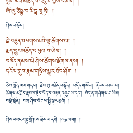
ལྷག་མའི་མཆོད་པ་འབུལ་གྱིས་བཞེས། །
ཨོཾ་ཨུ་ཙིཥྚ་བ་ལིངྟ་ཁཱ་ཧི། །
ཞེས་བསྔོས།
རྗེ་བཙུན་འཕགས་མའི་ལྷ་ཚོགས་ལ། །
རྨད་བྱུང་མཆོད་པ་ཕུལ་བ་ཡིས། །
བསོད་ནམས་ཡེ་ཤེས་ཚོགས་རྫོགས་ནས། །
དངོས་གྲུབ་རྣམ་གཉིས་མྱུར་ཐོབ་ཤོག །
ཅེས་སྨོན་ལམ་གདབ། རྗེས་སུ་མཆོད་བསྟོད། འདོད་གསོལ། ནོངས་བཤགས།
ཚོགས་མགྲོན་རྣམས་རྟེན་ཡོད་ན་བརྟན་བཞུགས་དང་། མེད་ན་གཤེགས་གསོལ།
བསྔོ་སྨོན། བཀྲ་ཤིས་སོགས་སྤྱི་ལྟར་བྱའོ། །
ཞེས་པའང་མཉྫུ་གྷོ་ཥས་བྲིས་པ་དགེ །མངྒ་ལམ།། །།