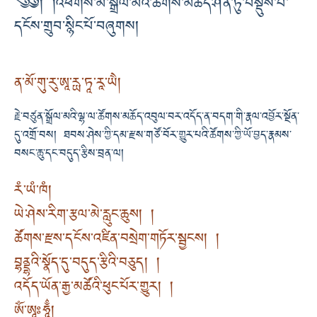
༄༅། །འཕགས་མ་སྒྲོལ་མའི་ཚོགས་མཆོད་ཤིན་ཏུ་བསྡུས་པ་
དངོས་གྲུབ་སྙིང་པོ་བཞུགས།
ན་མོ་གུ་རུ་ཨཱ་རྻ་ཏཱ་རཱ་ཡཻ།
རྗེ་བཙུན་སྒྲོལ་མའི་ལྷ་ལ་ཚོགས་མཆོད་འབུལ་བར་འདོད་ན་བདག་གི་རྣལ་འབྱོར་སྔོན་
དུ་འགྲོ་བས། ཐབས་ཤེས་ཀྱི་དམ་རྫས་གཙོ་བོར་གྱུར་པའི་ཚོགས་ཀྱི་ཡོ་བྱད་རྣམས་
བསང་ཆུ་དང་བདུད་རྩིས་བྲན་ལ།
རཾ་ཡཾ་ཁཾ།
ཡེ་ཤེས་རིག་རྩལ་མེ་རླུང་ཆུས། །
ཚོགས་རྫས་དངོས་འཛིན་བསྲེག་གཏོར་སྦྱངས། །
བྷནྡྷའི་སྣོད་དུ་བདུད་རྩིའི་བཅུད། །
འདོད་ཡོན་རྒྱ་མཚོའི་ཕུང་པོར་གྱུར། །
ཨོཾ་ཨཱཿཧཱུྂ།