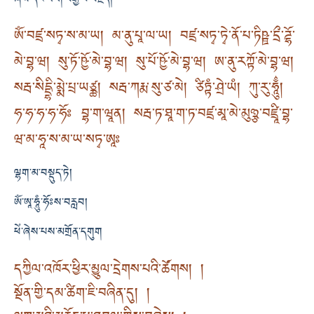
ཞེས་དང་ཡི་གེ་བརྒྱ་པ་བརྗོད།
ཨོཾ་བཛྲ་སཏྭ་ས་མ་ཡ། མ་ནུ་པཱ་ལ་ཡ། བཛྲ་སཏྭ་ཏྭེ་ནོ་པ་ཏིཥྛ་དྲྀ་ཌྷོ་
མེ་བྷ་ཝ། སུ་ཏོ་ཥྱོ་མེ་བྷ་ཝ། སུ་པོ་ཥྱོ་མེ་བྷ་ཝ། ཨ་ནུ་རཀྟོ་མེ་བྷ་ཝ།
སརྦ་སིདྡྷི་མྨེ་པྲ་ཡཙྪ། སརྦ་ཀརྨ་སུ་ཙ་མེ། ཙིཏྟཾ་ཤྲེ་ཡཾ། ཀུ་རུ་ཧཱུྂ།
ཧ་ཧ་ཧ་ཧ་ཧོཿ བྷ་ག་ཝཱན། སརྦ་ཏ་ཐཱ་ག་ཏ་བཛྲ་མཱ་མེ་མུཉྩ་བཛྲཱི་བྷ་
ཝ་མ་ཧཱ་ས་མ་ཡ་སཏྭ་ཨཱཿ
ལྷག་མ་བསྡུད་ཏེ།
ཨོཾ་ཨཱ་ཧཱུཾ་ཧོཿས་བརླབ།
ཕེཾ་ཞེས་པས་མགྲོན་དགུག
དཀྱིལ་འཁོར་ཕྱིར་མྱུལ་དྲེགས་པའི་ཚོགས། །
སྔོན་གྱི་དམ་ཚིག་ཇི་བཞིན་དུ། །