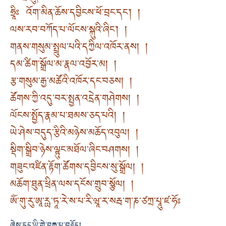
ཧྲཱིཿ འོག་མིན་ཆོས་དབྱིངས་ཕོ་བྲང་དང་། །
ལས་རབ་བཀོད་པ་ལོངས་སྐུའི་ཞིང་། །
གནས་གསུམ་སྤྲུལ་པའི་དཀྱིལ་འཁོར་ནས། །
དམ་ཚིག་སྒྲོལ་མ་རྣལ་འབྱོར་མ། །
རྩ་གསུམ་རྒྱ་མཚོའི་འཁོར་དང་བཅས། །
ཚོགས་ཀྱི་འདུ་བར་སྤྱན་འདྲེན་གཤེགས། །
ལོངས་སྤྱོད་རྣམ་པ་ཐམས་ཅད་པའི། །
ཡེ་ཤེས་བདུད་རྩིའི་མཉེས་མཆོད་འབུལ། །
སྡིག་སྒྲིབ་ཉེས་ལྟུང་མཐོལ་ཞིང་བཤགས། །
གཟུང་འཛིན་རྟོག་ཚོགས་དབྱིངས་སུ་སྒྲོལ། །
མཆོག་ཐུན་ཕྲིན་ལས་དངོས་གྲུབ་སྩོལ། །
ཨོཾ་གུ་རུ་ཨཱ་རྻ་ཏཱ་རེ་ས་པ་རི་ཝཱ་ར་སརྦ་ག་ཎ་ཙཀྲ་པཱུ་ཛ་ཧོཿ