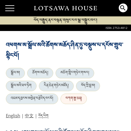
བོད་བརྒྱུད་ནང་བསྟན་གསུང་རབ་སྒྲ་བསྒྱུར་ཁང་།
ISSN 2753-4812
འཕགས་མ་སྒྲོལ་མའི་ཚོགས་མཆོད་ཤིན་ཏུ་བསྡུས་པ་དངོས་གྲུབ་
སྙིང་པོ།
སྒྲོལ་མ།
ཚོགས་མཆོད།
མཆོག་གླིང་གཏེར་གསར།
སྒྲོལ་མའི་ཟབ་ཏིག
རིན་ཆེན་གཏེར་མཛོད།
བོད་ཀྱི་བླ་མ།
འཇམ་དབྱངས་མཁྱེན་བརྩེའི་དབང་པོ།
བཀག་རྒྱ་ཅན།
བོད་ཡིག
English
|
中文
|