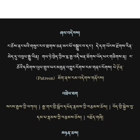
ཞལ་འདེབས།
ང་ཚོས་ནང་པའི་གསུང་རབ་གྲགས་ཅན་མང་པོ་བསྒྱུར་བ་དང་། དེ་དག་ཡོངས་རྫོགས་རིན་
མེད་དུ་འབུལ་རྒྱུ་ཡིན། གལ་ཏེ་ཁྱེད་ཀྱིས་དྲ་རྒྱ་འདི་ཕན་ཐོགས་ཡོད་པར་གཟིགས་ན། ང་
ཚོའི་དམིགས་ཡུལ་གྲུབ་པར་མཐུན་འགྱུར་རོགས་རམ་གནང་རོགས།
པེ་ཊོན་
(Patreon) ཐོག་ནས་རམ་འདེགས་གནོངས།
འབྲེལ་ཐག
སངས་རྒྱས་ཀྱི་བཀའ།
རྒྱ་གར་གྱི་སློབ་དཔོན་རྣམས་ཀྱི་བརྩམས་ཆོས།
བོད་གྱི་སྐྱེས་བུ་
|
|
དམ་པ་རྣམས་ཀྱི་བརྩམས་ཆོས།
བརྗོད་གཞི།
|
མཉན་ཆས།